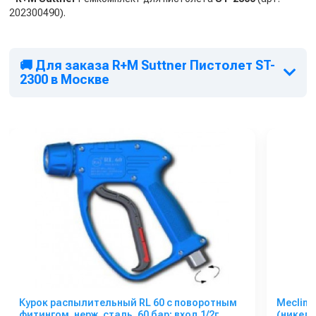
202300490).
🚚 Для заказа R+M Suttner Пистолет ST-
2300 в Москве
Курок распылительный RL 60 с поворотным
Mecline
фитингом, нерж. сталь, 60 бар; вход 1/2г,
(никел