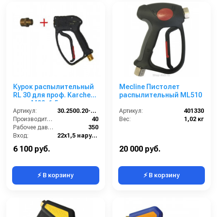
Курок распылительный
Mecline Пистолет
RL 30 для проф. Karcher;
распылительный ML510
вход M22x1,5ш; выход
M22x1,5ш
Артикул:
30.2500.20-KP
Артикул:
401330
Производительность (л/мин):
40
Вес:
1,02 кг
Рабочее давление (бар):
350
Вход:
22х1,5 наружняя резьба
Выход:
22х1,5 наружняя резьба
6 100 руб.
20 000 руб.
⚡ В корзину
⚡ В корзину