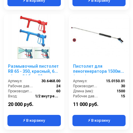
⚡ В корзину
⚡ В корзину
Размывочный пистолет
Пистолет для
RB 65 - 350, красный, 60
пеногенератора 1500мм
л/мин; 24 бар; 90град;
(нерж) с соплом спреера
вход 1/2г.
Артикул:
30.6468.00
1,1 мм.
Артикул:
15.0150.01
Рабочее давление (бар):
24
Производительность (л/мин):
30
Производительность (л/мин):
60
Длина (мм):
1500
Вход:
1/2 внутренняя резьба
Рабочее давление (бар):
15
Выход:
Форсунка
Вход:
1/2 внутренняя резьба
20 000 руб.
11 000 руб.
⚡ В корзину
⚡ В корзину