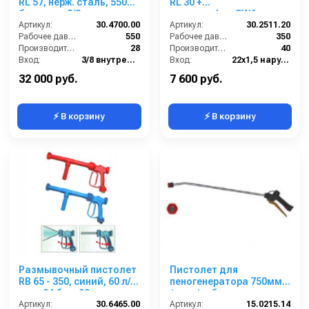
RL 57, нерж. сталь, 550
RL 30 +
бар; вход 3/8г, выход
поворот.фит.SW6. вход
1/4г
Артикул:
30.4700.00
Артикул:
22x1.5ш; выход 1/4г.
30.2511.20
Рабочее давление (бар):
550
Рабочее давление (бар):
350
Производительность (л/мин):
28
Производительность (л/мин):
40
Вход:
3/8 внутренняя резьба
Вход:
22х1,5 наружняя резьба вращающаяся
Выход:
1/4 внутренняя резьба
Выход:
1/4 внутренняя резьба
32 000 руб.
7 600 руб.
⚡ В корзину
⚡ В корзину
Размывочный пистолет
Пистолет для
RB 65 - 350, синий, 60 л/
пеногенератора 750мм.
мин; 24 бар; 90град;
(нерж) с большим
вход 1/2г.
Артикул:
30.6465.00
Артикул:
пенным соплом.
15.0215.14