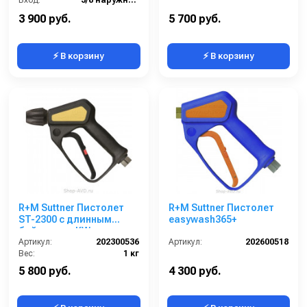
Выход:
1/4 внутренняя резьба
3 900 руб.
5 700 руб.
⚡ В корзину
⚡ В корзину
R+M Suttner Пистолет
R+M Suttner Пистолет
ST-2300 с длинным
easywash365+
байонетом KW
Артикул:
202300536
Артикул:
202600518
Вес:
1 кг
5 800 руб.
4 300 руб.