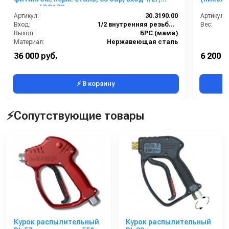
выход ARS178
Артикул:
30.3190.00
Артикул:
Вход:
1/2 внутренняя резьба вращающаяся
Вес:
Выход:
БРС (мама)
Материал:
Нержавеющая сталь
Производительность (л/мин):
60
36 000 руб.
6 200 р
В коробке:
2
⚡ В корзину
⚡Сопутствующие товары
Курок распылительный
Курок распылительный