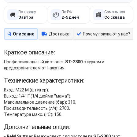
По городу
По РФ
Самовывоз
🚚
📦
🏬
Завтра
2–5 дней
Со склада
Описание
Доставка
Почему покупают у нас?
Краткое описание:
Профессиональный пистолет
ST-2300
с курком и
предохранителем от нажатия.
Технические характеристики:
Вход: M22 M (штуцер).
Выход: 1/4" F (1/4 дюйма "мама").
Максимальное давление (бар): 310.
Производительность (л/ч): 2700.
Температура макс. (ºC): 150.
Дополнительные опции:
-
R+M Suttner
Ремкомплект для пистолета
ST-2300
(арт.