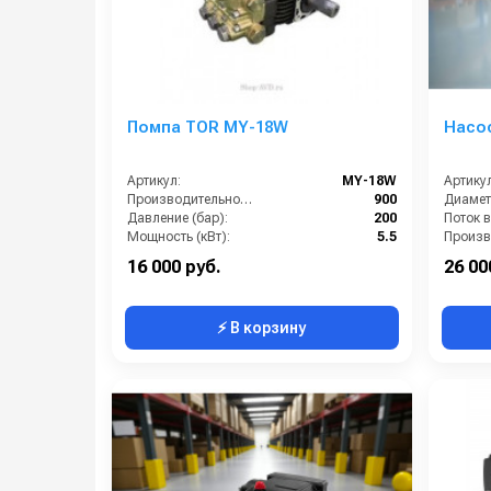
Помпа TOR MY-18W
Насос
Артикул:
MY-18W
Артикул
Производительность (л/ч):
900
Диамет
Давление (бар):
200
Поток в
Мощность (кВт):
5.5
Обороты двигателя (об/мин):
1450
Давлени
16 000 руб.
26 00
⚡ В корзину