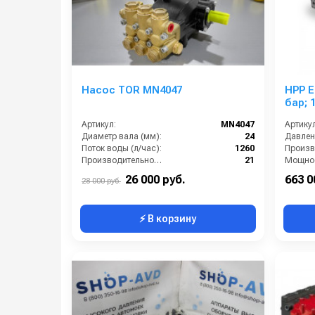
Насос TOR MN4047
HPP ES 220/
бар; 
Артикул:
MN4047
Артикул
Диаметр вала (мм):
24
Давлени
Поток воды (л/час):
1260
Производительность (л/мин):
21
Мощнос
Температура (°C):
60
Вход:
26 000 руб.
663 0
28 000 руб.
⚡ В корзину