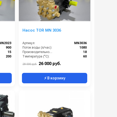
Насос TOR MN 3036
MN2023
Артикул:
MN3036
900
Поток воды (л/час):
1080
15
Производительность (л/мин):
18
200
Температура (°C):
60
5,7
Давление (бар):
200
26 000 руб.
28 000 руб.
⚡ В корзину