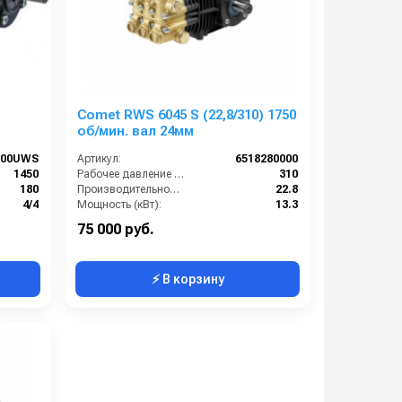
Comet RWS 6045 S (22,8/310) 1750
об/мин. вал 24мм
200UWS
Артикул:
6518280000
1450
Рабочее давление (бар):
310
180
Производительность (л/мин):
22.8
4/4
Мощность (кВт):
13.3
14.5
Обороты двигателя (об/мин):
1750
75 000 руб.
⚡ В корзину