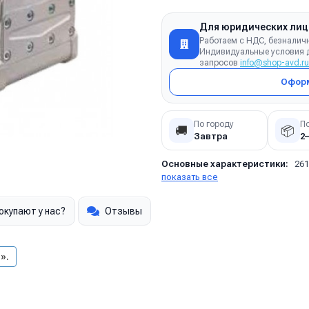
Для юридических лиц
Работаем с НДС, безналич
Индивидуальные условия д
запросов
info@shop-avd.ru
Оформ
По городу
П
🚚
📦
Завтра
2
Основные характеристики:
261
показать все
окупают у нас?
Отзывы
».