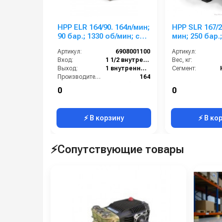
HPP ELR 164/90. 164л/мин;
HPP SLR 167/250 16
90 бар.; 1330 об/мин; с
мин; 250 бар.;
ред. 24,9 кВт.
мин; с ред; 8
Артикул:
6908001100
Артикул:
Вход:
1 1/2 внутренняя резьба
Вес, кг:
Выход:
1 внутренняя резьба
Сегмент:
Производительность (л/мин):
164
Тип вала:
гладкий со шпонкой
0
0
Вес, кг:
105
⚡ В корзину
⚡ В ко
⚡Сопутствующие товары