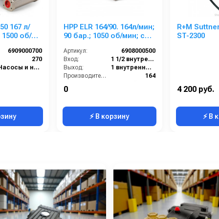
7 л/
HPP ELR 164/90. 164л/мин;
R+M Suttne
 1500 об/
90 бар.; 1050 об/мин; с
ST-2300
1 кВт.
ред. 24,9 кВт.
6909000700
Артикул:
6908000500
270
Вход:
1 1/2 внутренняя резьба
Насосы и насосные станции
Выход:
1 внутренняя резьба
Производительность (л/мин):
164
Тип вала:
гладкий со шпонкой
0
4 200 руб.
Вес, кг:
105
рзину
⚡ В корзину
⚡ В 