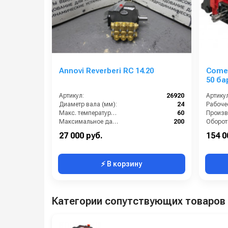
Annovi Reverberi RС 14.20
Comet
50 ба
шлиц
Артикул:
26920
Артикул
Диаметр вала (мм):
24
Макс. температура воды (°C):
60
Максимальное давление (бар):
200
Производительность (л/мин):
14
By-pass
27 000 руб.
154 0
⚡ В корзину
Категории сопутствующих товаров