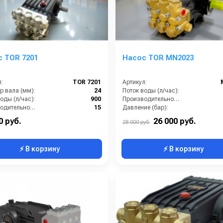
 TOR 7201
Насос TOR MN2023
:
TOR 7201
Артикул:
р вала (мм):
24
Поток воды (л/час):
оды (л/час):
900
Производительность (л/мин):
Производительность (л/мин):
15
Давление (бар):
е (бар):
200
Мощность (кВт):
0 руб.
26 000 руб.
28 000 руб.
⚡ В корзину
⚡ В корзину