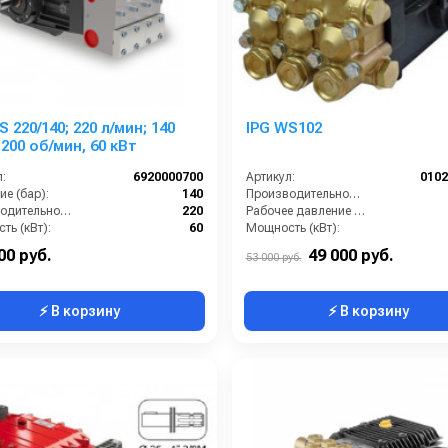
140; 220 л/мин; 140
IPG WS102
1200 об/мин, 60 кВт
:
6920000700
Артикул:
010
е (бар):
140
Производительность (л/ч):
Производительность (л/мин):
220
Рабочее давление (бар):
ть (кВт):
60
Мощность (кВт):
1 внутренняя резьба
Масса (кг):
00 руб.
49 000 руб.
53 000 руб.
⚡ В корзину
⚡ В корзину