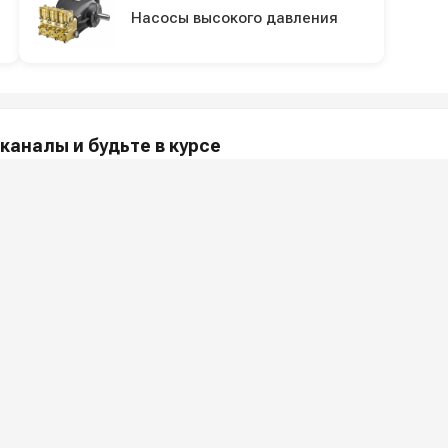
Насосы высокого давления
каналы и будьте в курсе
акции и полезные советы — в наших официальных каналах.
МПАНИИ
ПОКУПАТЕЛЯМ
и
Как заказать?
Услу
 ООО «Шоп АВД»
Оплата
Арен
нных клиента
Доставка
Ремо
оглашения
Гарантия
Сер
Лизинг
Наши