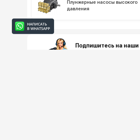
Плунжерные насосы высокого
давления
Подпишитесь на наши 
Новинки оборудования, обзоры, 
О КО
Всё для клининга и автомоек: установки высокого
О компани
давления и уборочная техника под ключ.
Реквизиты
Защита да
5.0
Яндекс Отзывы
Условия с
Вакансии
Заказать звонок