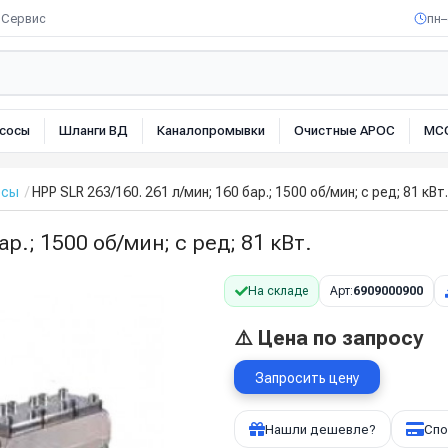
Сервис
пн–
сосы
Шланги ВД
Каналопромывки
Очистные АРОС
МС
осы
HPP SLR 263/160. 261 л/мин; 160 бар.; 1500 об/мин; с ред; 81 кВт.
р.; 1500 об/мин; с ред; 81 кВт.
На складе
Арт:
6909000900
⚠️ Цена по запросу
Запросить цену
Нашли дешевле?
Спо