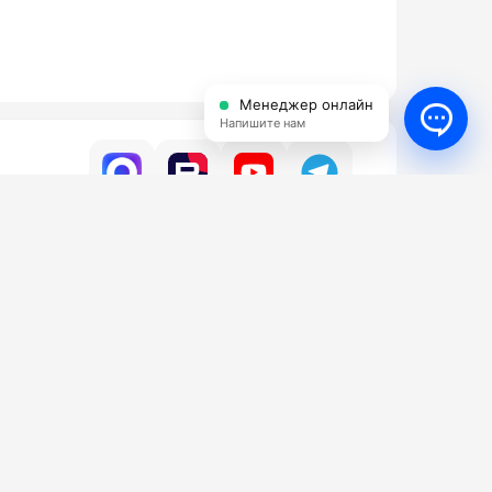
Менеджер онлайн
Напишите нам
УСЛУГИ
КОНТАКТЫ
ги
Бесплатный
8 (800) 350-16-98
да АВД
нт АВД
Email
тификаты
info@shop-avd.ru
 работы