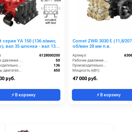
 серия YA 150 (136 л/мин;
Comet ZWR 3030 E (11,8/207
р); вал 35 шпонка - вал 13/8
об/мин 28 мм п.в.
:
6128000200
Артикул:
630
Рабочее давление (бар):
50
Рабочее давление (бар):
Производительность (л/мин):
136
Производительность (л/мин):
Обороты двигателя (об/мин):
650
Мощность (кВт):
:
Есть
Обороты двигателя (об/мин):
00 руб.
47 000 руб.
⚡ В корзину
⚡ В корзину