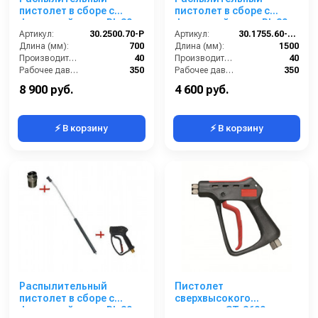
пистолет в сборе с
пистолет в сборе с
форсункой курок RL 30
форсункой курок RL 30
Артикул:
М22х1,5ш 700 мм (нерж).
30.2500.70-P
М22х1,5ш 1500 мм.
Артикул:
30.1755.60-1500 ZINK PA30
Длина (мм):
700
(Изогнутый)
Длина (мм):
1500
Производительность (л/мин):
40
Производительность (л/мин):
40
Рабочее давление (бар):
350
Рабочее давление (бар):
350
Вход:
22х1,5 наружняя резьба
Вход:
22х1,5 наружняя резьба
8 900 руб.
4 600 руб.
⚡ В корзину
⚡ В корзину
Распылительный
Пистолет
пистолет в сборе с
сверхвысокого
форсункой курок RL 30
давления ST-3600,