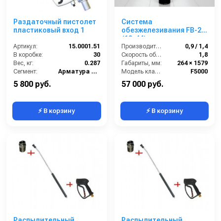
Раздаточный пистолет
Система
пластиковый вход 1
обезжелезивания FB-2
(13х44)
Артикул:
15.0001.51
Производительность (м3/час):
0,9 / 1,4
В коробке:
30
Скорость обратной промывки (м³/ч):
1,8
Вес, кг:
0.287
Габариты, мм:
264 × 1579
Сегмент:
Арматура высокого давления
Модель клапана:
F5000
5 800 руб.
57 000 руб.
⚡ В корзину
⚡ В корзину
Распылительный
Распылительный