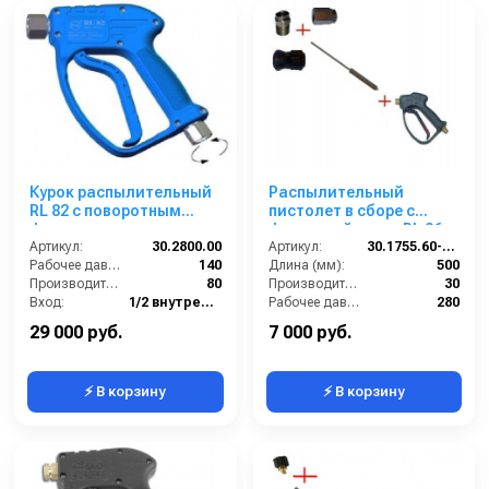
Курок распылительный
Распылительный
RL 82 с поворотным
пистолет в сборе с
фитингом, нерж. сталь,
форсункой курок RL 26
125 бар; вход 1/2г, выход
Артикул:
30.2800.00
М22х1,5ш 500 мм. нерж.
Артикул:
30.1755.60-500 SS PA
1/2г
Рабочее давление (бар):
140
(Прямое)
Длина (мм):
500
Производительность (л/мин):
80
Производительность (л/мин):
30
Вход:
1/2 внутренняя резьба вращающаяся
Рабочее давление (бар):
280
Выход:
1/2 внутренняя резьба
Вход:
22х1,5 наружняя резьба
29 000 руб.
7 000 руб.
⚡ В корзину
⚡ В корзину