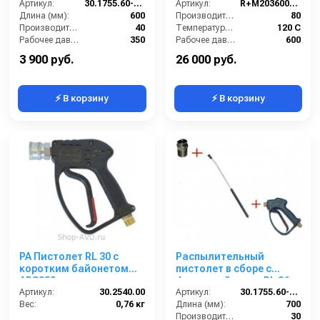
М22х1,5ш 600 мм.
Артикул:
30.1755.60-600 ZINK PA 30
600bar, 80 l/min,
Артикул:
R+M203600545
(Изогнутый)
Длина (мм):
600
1/2внут-1/4внут
Производительность (л/мин):
80
Производительность (л/мин):
40
Температура (°C):
120 С
Рабочее давление (бар):
350
Рабочее давление (бар):
600
Вход:
22х1,5 наружняя резьба
Вход:
1/2
3 900 руб.
26 000 руб.
⚡ В корзину
⚡ В корзину
PA Пистолет RL 30 с
Распылительный
коротким байонетом
пистолет в сборе с
ARS350
форсункой курок RL 26
Артикул:
30.2540.00
М22х1,5ш 700 мм.
Артикул:
30.1755.60-700 PA 26
Вес:
0,76 кг
(Нерж.)
Длина (мм):
700
Производительность (л/мин):
30