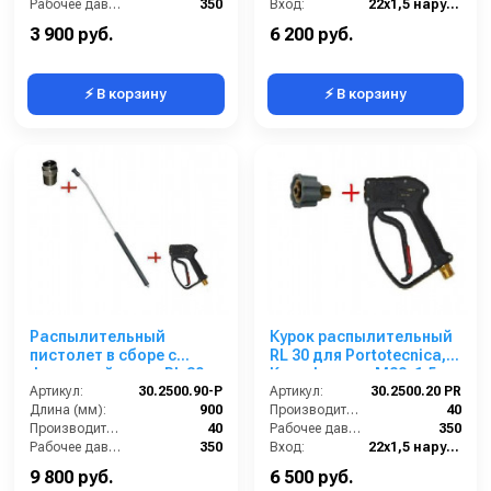
Рабочее давление (бар):
350
Вход:
22х1,5 наружняя резьба
Вход:
22х1,5 наружняя резьба
Выход:
БРС (мама)
3 900 руб.
6 200 руб.
⚡ В корзину
⚡ В корзину
Распылительный
Курок распылительный
пистолет в сборе с
RL 30 для Portotecnica,
форсункой курок RL 30
Kranzle; вход M22x1,5ш;
Артикул:
М22х1,5ш 900 мм (нерж).
30.2500.90-P
выход M22x1,5г
Артикул:
30.2500.20 PR
Длина (мм):
900
Производительность (л/мин):
40
Производительность (л/мин):
40
Рабочее давление (бар):
350
Рабочее давление (бар):
350
Вход:
22х1,5 наружняя резьба
Вход:
22х1,5 наружняя резьба
Выход:
22х1,5 внутренняя резьба
9 800 руб.
6 500 руб.