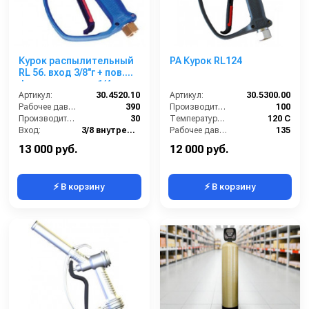
Курок распылительный
PA Курок RL124
RL 56. вход 3/8''г + пов.
фиттинг; выход 1/4г.
Артикул:
30.4520.10
Артикул:
30.5300.00
Рабочее давление (бар):
390
Производительность (л/мин):
100
Производительность (л/мин):
30
Температура (°C):
120 С
Вход:
3/8 внутренняя резьба вращающаяся
Рабочее давление (бар):
135
Выход:
1/4 внутренняя резьба
Вход:
22/1,5
13 000 руб.
12 000 руб.
⚡ В корзину
⚡ В корзину