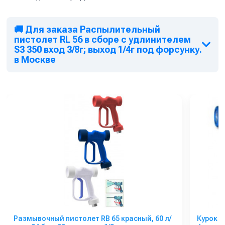
🚚 Для заказа Распылительный
пистолет RL 56 в сборе с удлинителем
S3 350 вход 3/8г; выход 1/4г под форсунку.
в Москве
Размывочный пистолет RB 65 красный, 60 л/
Курок р