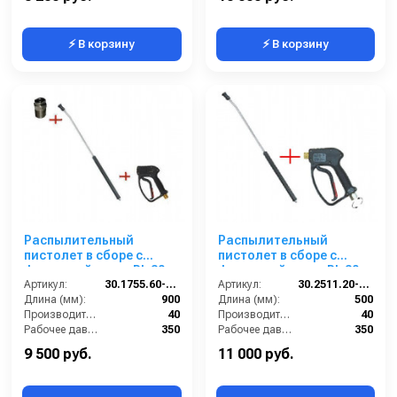
⚡ В корзину
⚡ В корзину
Распылительный
Распылительный
пистолет в сборе с
пистолет в сборе с
форсункой курок RL 30
форсункой курок RL 30 +
М22х1,5ш 900 мм.
Артикул:
30.1755.60-900 ZINK PA 30
поворот.фит.SМ22х1,5ш
Артикул:
30.2511.20-500 ZINK PA
(Изогнутый)
Длина (мм):
900
500 мм. (Изогнутый)
Длина (мм):
500
Производительность (л/мин):
40
Производительность (л/мин):
40
Рабочее давление (бар):
350
Рабочее давление (бар):
350
Вход:
22х1,5 наружняя резьба
Вход:
22х1,5 наружняя резьба вращающаяся
9 500 руб.
11 000 руб.