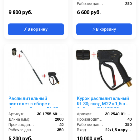
Рабочее давление (бар):
280
Вход:
22х1,5 наружняя резьба
9 800 руб.
6 600 руб.
⚡ В корзину
⚡ В корзину
Распылительный
Курок распылительный
пистолет в сборе с
RL 30; вход М22 х 1,5ш +
форсункой курок RL 30
байонет KW ARS 25
М22х1,5ш 2000 мм.
Артикул:
30.1755.60-2000 ZINK PA30
Артикул:
30.2540.01-KW
(Изогнутый)
Длина (мм):
2000
Производительность (л/мин):
40
Производительность (л/мин):
40
Рабочее давление (бар):
350
Рабочее давление (бар):
350
Вход:
22х1,5 наружняя резьба
Вход:
22х1,5 наружняя резьба
Выход:
БРС (папа)
5 200 руб.
10 000 руб.