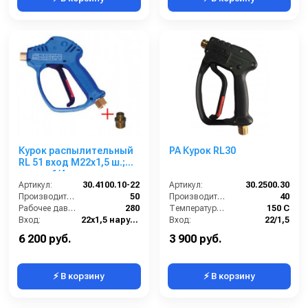
Курок распылительный
PA Курок RL30
RL 51 вход M22x1,5 ш.;
выход 1/4 г.
Артикул:
30.4100.10-22
Артикул:
30.2500.30
Производительность (л/мин):
50
Производительность (л/мин):
40
Рабочее давление (бар):
280
Температура (°C):
150 С
Вход:
22х1,5 наружняя резьба
Вход:
22/1,5
Выход:
1/4 внутренняя резьба
Давление:
250
6 200 руб.
3 900 руб.
⚡ В корзину
⚡ В корзину