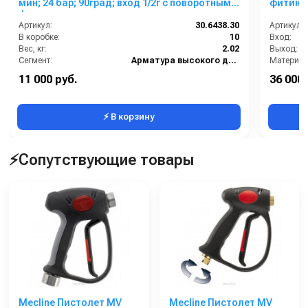
мин; 24 бар; 90град; вход 1/2г с поворотным
фитингом
фитингом
выход 
Артикул:
30.6438.30
Артикул:
В коробке:
10
Вход:
Вес, кг:
2.02
Выход:
Сегмент:
Арматура высокого давления
Материал
Температура, C:
90
11 000 руб.
36 000 
Цвет:
Красный
В коробке
⚡ В корзину
⚡Сопутствующие товары
Mecline Пистолет MV
Mecline Пистолет MV