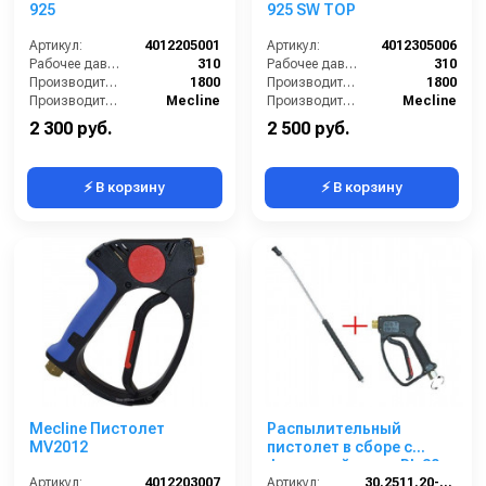
925
925 SW TOP
Артикул:
4012205001
Артикул:
4012305006
Рабочее давление (бар):
310
Рабочее давление (бар):
310
Производительность (л/ч):
1800
Производительность (л/ч):
1800
Производитель:
Mecline
Производитель:
Mecline
2 300 руб.
2 500 руб.
⚡ В корзину
⚡ В корзину
Mecline Пистолет
Распылительный
MV2012
пистолет в сборе с
форсункой курок RL 30 +
Артикул:
4012203007
поворот.фит.SМ22х1,5ш
Артикул:
30.2511.20-600 ZINK PA