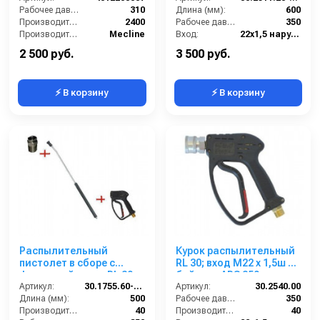
Рабочее давление (бар):
310
600 мм. (Изогнутый)
Длина (мм):
600
Производительность (л/ч):
2400
Рабочее давление (бар):
350
Производитель:
Mecline
Вход:
22х1,5 наружняя резьба вращающаяся
Выход:
Форсунка
2 500 руб.
3 500 руб.
⚡ В корзину
⚡ В корзину
Распылительный
Курок распылительный
пистолет в сборе с
RL 30; вход М22 х 1,5ш +
форсункой курок RL 30
байонет ARS 350
М22х1,5ш 500 мм.
Артикул:
30.1755.60-500 ZINK PA 30
Артикул:
30.2540.00
(Изогнутый)
Длина (мм):
500
Рабочее давление (бар):
350
Производительность (л/мин):
40
Производительность (л/мин):
40