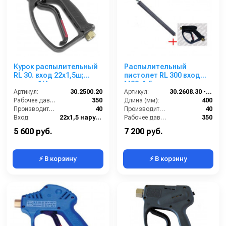
Курок распылительный
Распылительный
RL 30. вход 22x1,5ш;
пистолет RL 300 вход
выход 1/4г.
М22х1,5ш; выход
Артикул:
30.2500.20
М22х1,5г.
Артикул:
30.2608.30 - SET
Рабочее давление (бар):
350
Длина (мм):
400
Производительность (л/мин):
40
Производительность (л/мин):
40
Вход:
22х1,5 наружняя резьба
Рабочее давление (бар):
350
Выход:
1/4 внутренняя резьба
Вход:
22х1,5 наружняя резьба
5 600 руб.
7 200 руб.
⚡ В корзину
⚡ В корзину