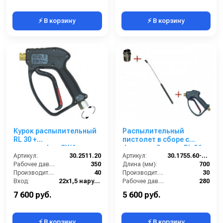
⚡ В корзину
⚡ В корзину
Курок распылительный
Распылительный
RL 30 +
пистолет в сборе с
поворот.фит.SW6. вход
форсункой курок RL 26
Артикул:
22x1.5ш; выход 1/4г.
30.2511.20
М22х1,5ш 700 мм.
Артикул:
30.1755.60-700 ZINK PA 26
Рабочее давление (бар):
350
(Изогнутый)
Длина (мм):
700
Производительность (л/мин):
40
Производительность (л/мин):
30
Вход:
22х1,5 наружняя резьба вращающаяся
Рабочее давление (бар):
280
Выход:
1/4 внутренняя резьба
Вход:
22х1,5 наружняя резьба
7 600 руб.
5 600 руб.
⚡ В корзину
⚡ В корзину