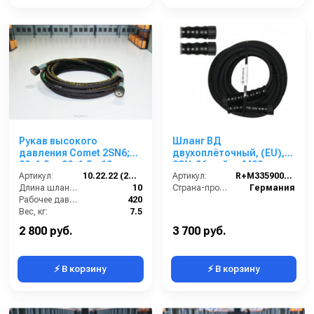
Рукав высокого
Шланг ВД
давления Comet 2SN6;
двухоплёточный, (EU),
22х1,5 г- 22х1,5г; 10м
2SN-06, гайка М22-
Артикул:
10.22.22 (2SN6)Comet
гайка М22, 10m, 400bar
Артикул:
R+M335900310
Длина шланга ВД (м):
10
для PORTOTECNICA,
Страна-производитель:
Германия
Рабочее давление (бар):
420
KRANZLE
Вес, кг:
7.5
Диаметр внутренний:
6
2 800 руб.
3 700 руб.
⚡ В корзину
⚡ В корзину