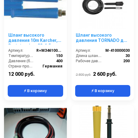
Шланг высокого
Шланг высокого
давления 10m Karcher,
давления TORNADO для
Portotecnica, 22х1,5
промывки
Артикул:
R+M3461006109
канализационных труб
Артикул:
M-410000030
Температура (°C):
150
DN05 200 бар 30 м
Длина шланга ВД (м):
30
Давление (бар):
400
Рабочее давление (бар):
200
Страна-производитель:
Германия
12 000 руб.
2 600 руб.
2 800 руб.
⚡ В корзину
⚡ В корзину