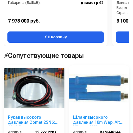
Габариты (ДхШхВ):
диаметр 63
Длина шл
Вес, кг:
Страна-п
7 973 000 руб.
3 100 р
⚡ В корзину
⚡Сопутствующие товары
Рукав высокого
Шланг высокого
давления Comet 2SN6;
давления 10m Wap, Alto,
22х1,5 г под ключ -
Klinnet, 400bar,
22х1,5г под ключ; 12м +
Артикул:
12.22к.22к (2SN6)Comet
3/8внеш-3/8внеш,
Артикул:
R+M3461446109