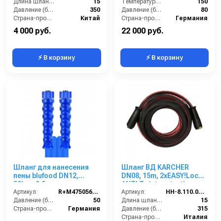
Длина шланга (м):
15
арматура нерж.сталь
Температура (°C):
150
Давление (бар):
350
Давление (бар):
80
Страна-производитель:
Китай
Страна-производитель:
Германия
4 000 руб.
22 000 руб.
⚡ В корзину
⚡ В корзину
Шланг для нанесения
Шланг ВД KARCHER
пены blufood DN12,
DN08, 15m, 2хEASY!Lock
50bar, 2,5m,
ANTI Twist protection,
1/2внут-1/2внут,
Артикул:
R+M47505660259
315bar
Артикул:
HH-8.110.035-15
арматура нерж.сталь
Давление (бар):
50
Длина шланга (м):
15
Страна-производитель:
Германия
Давление (бар):
315
Страна-производитель:
Италия