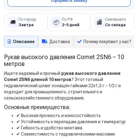
Оформить заявку
По городу
По РФ
Самовывоз
🚚
📦
🏬
Завтра
2–5 дней
Со склада
Описание
Доставка
Почему покупают у нас?
Рукав высокого давления Comet 2SN6 – 10
метров
Ищете надежный и прочный
рукав высокого давления
Comet 2SN6 длиной 10 метров
? Этот готовый
гидравлический шланг оснащён гайками 22х1,5 г – 1/2 г и
подходит для промышленного, строительного и
сельскохозяйственного оборудования.
Основные преимущества:
✔
Высокая прочность и износостойкость
✔
Устойчивость к перепадам давления и температур
✔
Гибкость и удобство монтажа
✔
Совместимость с гидравлическими маслами