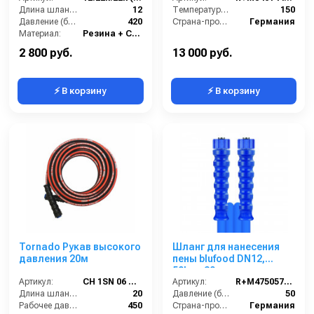
защита
Длина шланга ВД (м):
12
2SС-08, 150°C, арматура
Температура (°C):
150
Давление (бар):
420
нерж.сталь
Страна-производитель:
Германия
Материал:
Резина + Сталь
Вес, кг:
10
2 800 руб.
13 000 руб.
⚡ В корзину
⚡ В корзину
Tornado Рукав высокого
Шланг для нанесения
давления 20м
пены blufood DN12,
50bar, 30m,
Артикул:
CH 1SN 06 M22-20
1/2внут-1/2внут,
Артикул:
R+M4750576309
Длина шланга ВД (м):
20
арматура нерж.сталь
Давление (бар):
50
Рабочее давление (бар):
450
Страна-производитель:
Германия