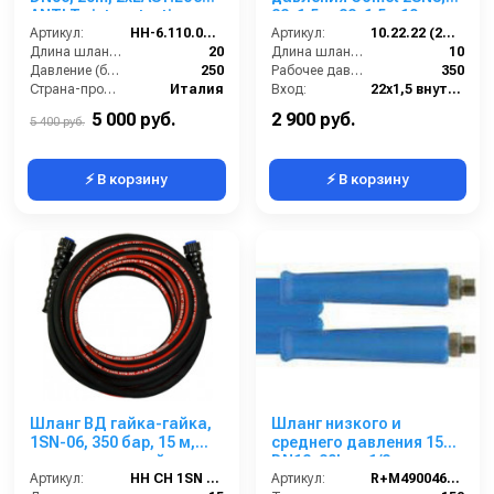
ANTI Twist protection,
22х1,5 г- 22х1,5г; 10м +
250bar
Артикул:
HH-6.110.035-20
защита от изгиба
Артикул:
10.22.22 (2SN8)Comet
Длина шланга (м):
20
Длина шланга ВД (м):
10
Давление (бар):
250
Рабочее давление (бар):
350
Страна-производитель:
Италия
Вход:
22х1,5 внутренняя резьба
Выход:
22х1,5 внутренняя резьба
5 000 руб.
2 900 руб.
5 400 руб.
⚡ В корзину
⚡ В корзину
Шланг ВД гайка-гайка,
Шланг низкого и
1SN-06, 350 бар, 15 м,
среднего давления 15m
однооплеточный
DN12, 80bar, 1/2внеш-
Артикул:
HH CH 1SN 06 M22-15
1/2внеш, -40°C - +150°C,
Артикул:
R+M4900460159