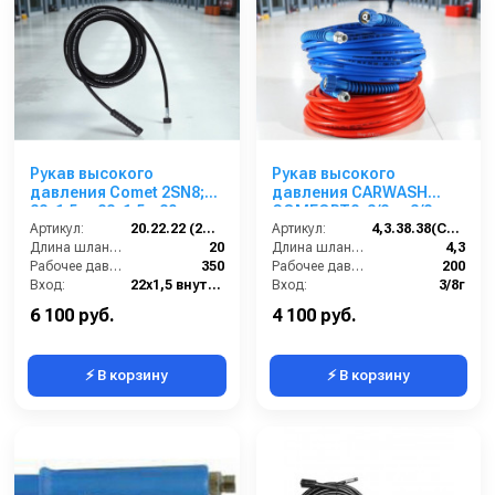
Рукав высокого
Рукав высокого
давления Comet 2SN8;
давления CARWASH
22х1,5 г- 22х1,5г; 20м +
COMFORT8; 3/8г.- 3/8ш.;
защита от изгиба
Артикул:
20.22.22 (2SN8)Comet
4,3м синий + защита
Артикул:
4,3.38.38(CARWASH8)
Длина шланга ВД (м):
20
Длина шланга ВД (м):
4,3
Рабочее давление (бар):
350
Рабочее давление (бар):
200
Вход:
22х1,5 внутренняя резьба
Вход:
3/8г
Выход:
22х1,5 внутренняя резьба
Выход:
3/8ш
6 100 руб.
4 100 руб.
⚡ В корзину
⚡ В корзину