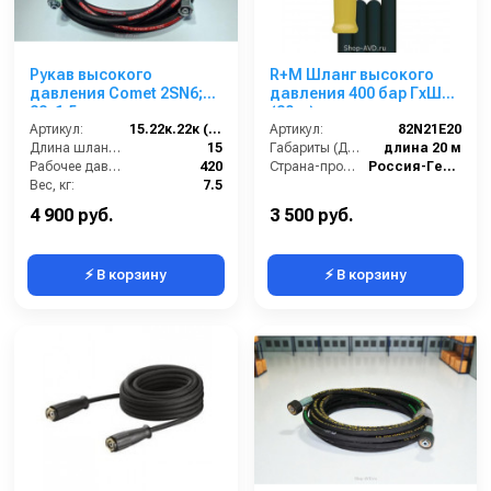
Рукав высокого
R+M Шланг высокого
давления Comet 2SN6;
давления 400 бар ГхШ
22х1,5 г под ключ -
(20 м)
22х1,5г под ключ; 15м +
Артикул:
15.22к.22к (2SN6)Comet
Артикул:
82N21E20
защита от изгиба
Длина шланга ВД (м):
15
Габариты (ДхШхВ):
длина 20 м
Рабочее давление (бар):
420
Страна-производитель:
Россия-Германия
Вес, кг:
7.5
Диаметр внутренний:
6
4 900 руб.
3 500 руб.
⚡ В корзину
⚡ В корзину