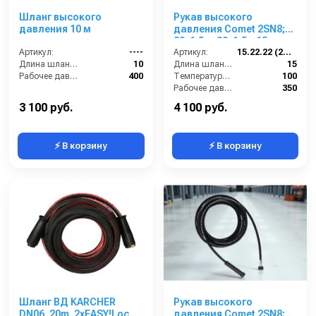
Шланг высокого
Рукав высокого
давления 10 м
давления Comet 2SN8;
22х1,5 г- 22х1,5г; 15м
Артикул:
----
Артикул:
15.22.22 (2SN8)Comet
Длина шланга ВД (м):
10
Длина шланга ВД (м):
15
Рабочее давление (бар):
400
Температура (°C):
100
Рабочее давление (бар):
350
Материал:
Резина + Сталь
3 100 руб.
4 100 руб.
⚡ В корзину
⚡ В корзину
Шланг ВД KARCHER
Рукав высокого
DN06, 20m, 2хEASY!Lock
давления Comet 2SN8;