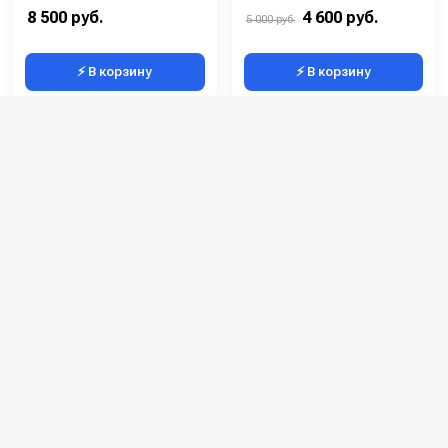
8 500 руб.
4 600 руб.
5 000 руб.
⚡ В корзину
⚡ В корзину
Категории сопутствующих товаров
Шланги высокого давления
Шланги высокого давления для мойки
Рукава высокого давления (РВД)