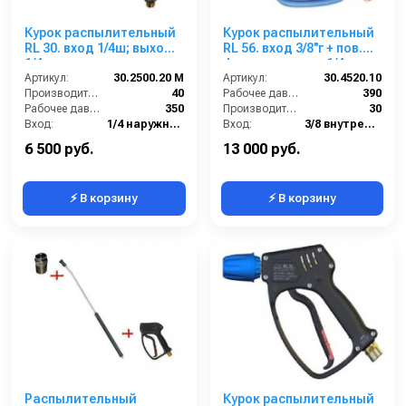
Курок распылительный
Курок распылительный
RL 30. вход 1/4ш; выход
RL 56. вход 3/8''г + пов.
1/4г
фиттинг; выход 1/4г.
Артикул:
30.2500.20 M
Артикул:
30.4520.10
Производительность (л/мин):
40
Рабочее давление (бар):
390
Рабочее давление (бар):
350
Производительность (л/мин):
30
Вход:
1/4 наружняя резьба
Вход:
3/8 внутренняя резьба вращающаяся
Выход:
1/4 внутренняя резьба
Выход:
1/4 внутренняя резьба
6 500 руб.
13 000 руб.
⚡ В корзину
⚡ В корзину
Распылительный
Курок распылительный