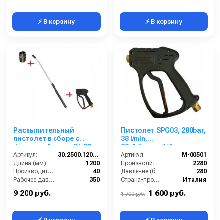
⚡ В корзину
⚡ В корзину
Распылительный
Пистолет SРG03, 280bar,
пистолет в сборе с
38 l/min,
форсункой курок RL 30
22х1,5внеш-1/4внут
Артикул:
М22х1,5ш 1200 мм(нерж)
30.2500.1200-P
Артикул:
M-00501
Длина (мм):
1200
Производительность (л/ч):
2280
Производительность (л/мин):
40
Давление (бар):
280
Рабочее давление (бар):
350
Страна-производитель:
Италия
Вход:
22х1,5 наружняя резьба
9 200 руб.
1 600 руб.
1 700 руб.
⚡ В корзину
⚡ В корзину