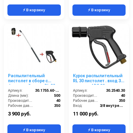
⚡ В корзину
⚡ В корзину
Распылительный
Курок распылительный
пистолет в сборе с
RL 30 пистолет . вход 3/8
форсункой курок RL 30
г; выход ARS 23
М22х1,5ш 500 мм.
Артикул:
30.1755.60-500 ZINK PA 30
Артикул:
30.2540.30
(Изогнутый)
Длина (мм):
500
Производительность (л/мин):
40
Производительность (л/мин):
40
Рабочее давление (бар):
350
Рабочее давление (бар):
350
Вход:
3/8 внутренняя резьба
Вход:
22х1,5 наружняя резьба
Материал:
Латунь
3 900 руб.
11 000 руб.
⚡ В корзину
⚡ В корзину