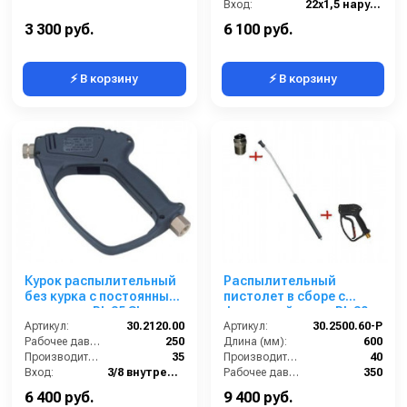
Вход:
22х1,5 наружняя резьба
Выход:
22х1,5 наружняя резьба
3 300 руб.
6 100 руб.
⚡ В корзину
⚡ В корзину
Курок распылительный
Распылительный
без курка с постоянным
пистолет в сборе с
дренажем RL 35 SL , вход
форсункой курок RL 30
3/8г. поворот.; выход
Артикул:
30.2120.00
Артикул:
М22х1,5ш 600 мм (нерж).
30.2500.60-P
1/4г.
Рабочее давление (бар):
250
Длина (мм):
600
Производительность (л/мин):
35
Производительность (л/мин):
40
Вход:
3/8 внутренняя резьба вращающаяся
Рабочее давление (бар):
350
Выход:
1/4 внутренняя резьба
Вход:
22х1,5 наружняя резьба
6 400 руб.
9 400 руб.