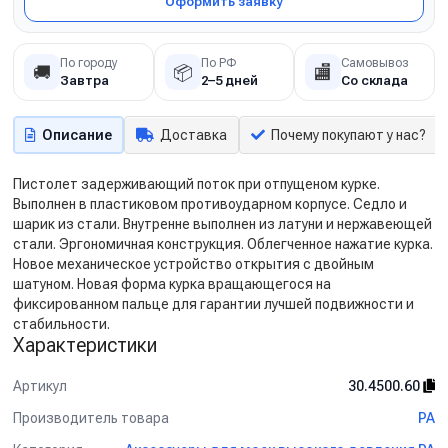
Оформить заявку
По городу
По РФ
Самовывоз
🚚
📦
🏬
Завтра
2–5 дней
Со склада
Описание
Доставка
Почему покупают у нас?
Пистолет задерживающий поток при отпущеном курке.
Выполнен в пластиковом противоударном корпусе. Седло и
шарик из стали. Внутренне выполнен из латуни и нержавеющей
стали. Эргономичная конструкция. Облегченное нажатие курка.
Новое механическое устройство открытия с двойным
шатуном. Новая форма курка вращающегося на
фиксированном пальце для гарантии лучшей подвижности и
стабильности.
Характеристики
Артикул
30.4500.60
Производитель товара
PA