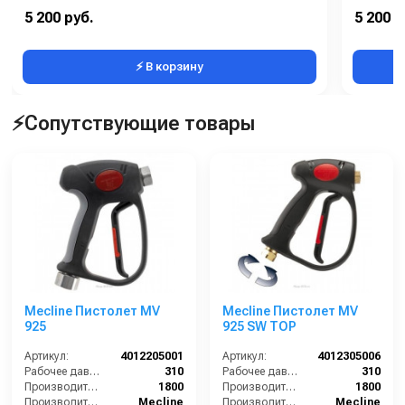
5 200 руб.
5 200 р
⚡ В корзину
⚡Сопутствующие товары
Mecline Пистолет MV
Mecline Пистолет MV
925
925 SW TOP
Артикул:
4012205001
Артикул:
4012305006
Рабочее давление (бар):
310
Рабочее давление (бар):
310
Производительность (л/ч):
1800
Производительность (л/ч):
1800
Производитель:
Mecline
Производитель:
Mecline