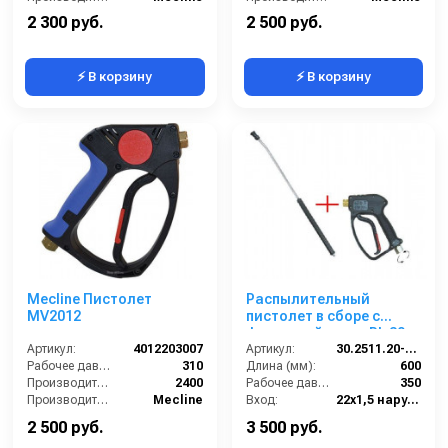
2 300 руб.
2 500 руб.
⚡ В корзину
⚡ В корзину
Mecline Пистолет
Распылительный
MV2012
пистолет в сборе с
форсункой курок RL 30 +
Артикул:
4012203007
поворот.фит.SМ22х1,5ш
Артикул:
30.2511.20-600 ZINK PA
Рабочее давление (бар):
310
600 мм. (Изогнутый)
Длина (мм):
600
Производительность (л/ч):
2400
Рабочее давление (бар):
350
Производитель:
Mecline
Вход:
22х1,5 наружняя резьба вращающаяся
Выход:
Форсунка
2 500 руб.
3 500 руб.