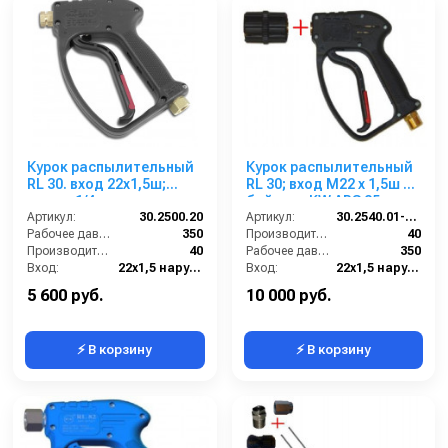
Курок распылительный
Курок распылительный
RL 30. вход 22x1,5ш;
RL 30; вход М22 х 1,5ш +
выход 1/4г.
байонет KW ARS 25
Артикул:
30.2500.20
Артикул:
30.2540.01-KW
Рабочее давление (бар):
350
Производительность (л/мин):
40
Производительность (л/мин):
40
Рабочее давление (бар):
350
Вход:
22х1,5 наружняя резьба
Вход:
22х1,5 наружняя резьба
Выход:
1/4 внутренняя резьба
Выход:
БРС (папа)
5 600 руб.
10 000 руб.
⚡ В корзину
⚡ В корзину