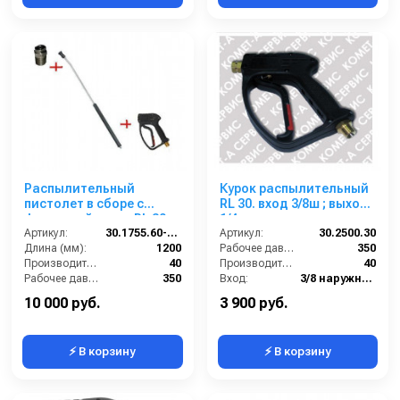
Распылительный
Курок распылительный
пистолет в сборе с
RL 30. вход 3/8ш ; выход
форсункой курок RL 30
1/4г.
М22х1,5ш 1200 мм.
Артикул:
30.1755.60-1200 ZINK PA30
Артикул:
30.2500.30
(Изогнутый)
Длина (мм):
1200
Рабочее давление (бар):
350
Производительность (л/мин):
40
Производительность (л/мин):
40
Рабочее давление (бар):
350
Вход:
3/8 наружняя резьба
Вход:
22х1,5 наружняя резьба
Выход:
1/4 внутренняя резьба
10 000 руб.
3 900 руб.
⚡ В корзину
⚡ В корзину