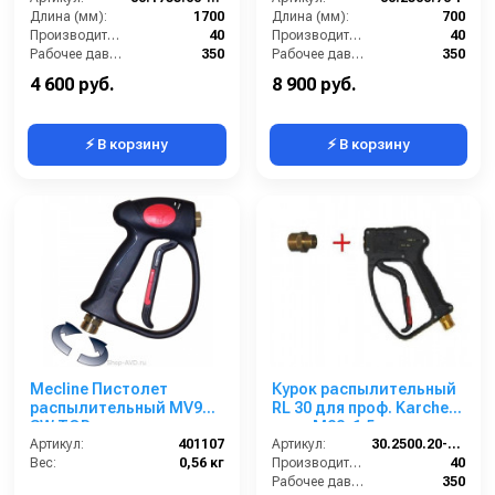
(Изогнутый)
Длина (мм):
1700
Длина (мм):
700
Производительность (л/мин):
40
Производительность (л/мин):
40
Рабочее давление (бар):
350
Рабочее давление (бар):
350
Вход:
22х1,5 наружняя резьба
Вход:
22х1,5 наружняя резьба
4 600 руб.
8 900 руб.
⚡ В корзину
⚡ В корзину
Mecline Пистолет
Курок распылительный
распылительный MV925
RL 30 для проф. Karcher;
SW TOP
вход M22x1,5ш; выход
Артикул:
401107
M22x1,5ш
Артикул:
30.2500.20-KP
Вес:
0,56 кг
Производительность (л/мин):
40
Рабочее давление (бар):
350