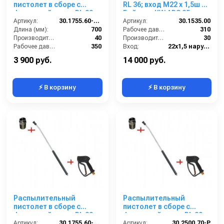
пистолет в сборе с
RL 36; вход М22 х 1,5ш +
форсункой курок RL 30
Байонет KW ARS 25
М22х1,5ш 700 мм.
Артикул:
30.1755.60-700 ZINK PA 30
синий (нерж.).
Артикул:
30.1535.00
(Изогнутый)
Длина (мм):
700
Рабочее давление (бар):
310
Производительность (л/мин):
40
Производительность (л/мин):
30
Рабочее давление (бар):
350
Вход:
22х1,5 наружняя резьба
Вход:
22х1,5 наружняя резьба
Выход:
БРС (мама)
3 900 руб.
14 000 руб.
⚡ В корзину
⚡ В корзину
Распылительный
Распылительный
пистолет в сборе с
пистолет в сборе с
форсункой курок RL 30
форсункой курок RL 30
М22х1,5ш 1700 мм.
Артикул:
30.1755.60-1700 ZINK PA30
Артикул:
М22х1,5ш 700 мм (нерж).
30.2500.70-P