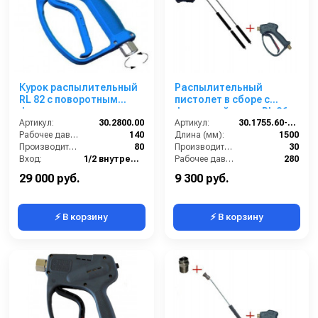
Курок распылительный
Распылительный
RL 82 с поворотным
пистолет в сборе с
фитингом, нерж. сталь,
форсункой курок RL 26
125 бар; вход 1/2г, выход
Артикул:
30.2800.00
М22х1,5ш 1500 мм.
Артикул:
30.1755.60-1500 PA26
1/2г
Рабочее давление (бар):
140
(Нерж.)
Длина (мм):
1500
Производительность (л/мин):
80
Производительность (л/мин):
30
Вход:
1/2 внутренняя резьба вращающаяся
Рабочее давление (бар):
280
Выход:
1/2 внутренняя резьба
Вход:
22х1,5 наружняя резьба
29 000 руб.
9 300 руб.
⚡ В корзину
⚡ В корзину