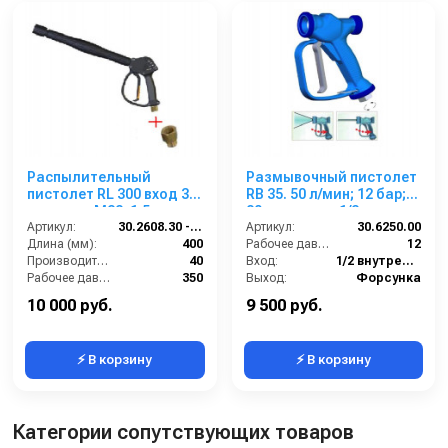
Распылительный
Размывочный пистолет
пистолет RL 300 вход 3/8
RB 35. 50 л/мин; 12 бар;
ш; выход М22х1,5г.
80град; вход 1/2г
Артикул:
30.2608.30 - SET3/8
поворот. фитинг.
Артикул:
30.6250.00
Длина (мм):
400
Рабочее давление (бар):
12
Производительность (л/мин):
40
Вход:
1/2 внутренняя резьба
Рабочее давление (бар):
350
Выход:
Форсунка
Вход:
3/8 наружняя резьба
В коробке:
10
10 000 руб.
9 500 руб.
⚡ В корзину
⚡ В корзину
Категории сопутствующих товаров