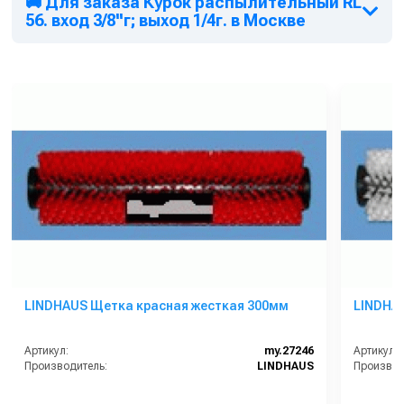
🚚 Для заказа Курок распылительный RL
56. вход 3/8''г; выход 1/4г. в Москве
LINDHAUS Щетка красная жесткая 300мм
LINDHA
Артикул:
my.27246
Артикул:
Производитель:
LINDHAUS
Производ