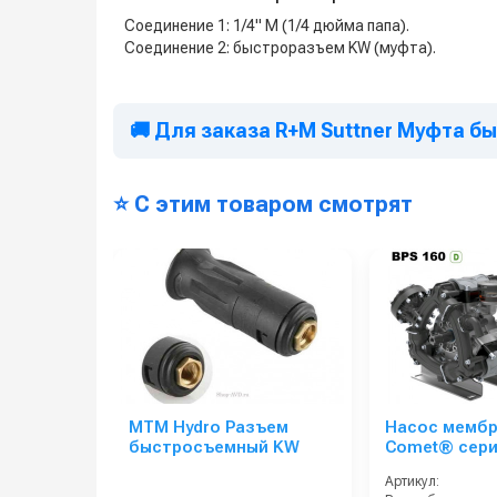
Соединение 1: 1/4" M (1/4 дюйма папа).
Соединение 2: быстроразъем KW (муфта).
🚚 Для заказа R+M Suttner Муфта 
⭐ С этим товаром смотрят
MTM Hydro Разъем
Насос мемб
быстросъемный KW
Comet® сери
(153 л/мин; 2
Артикул:
ВОМ 13/8