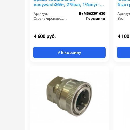
easywash365+, 275bar, 1/4внут-
быст
M18внеш, нерж.сталь
(нер
Артикул:
R+M562391630
Артикул
Страна-производитель:
Германия
Вес:
4 600 руб.
4 100
⚡ В корзину