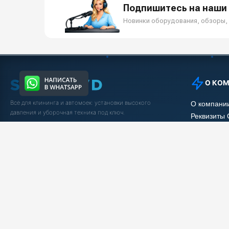
Подпишитесь на наши 
Новинки оборудования, обзоры, 
О КО
Всё для клининга и автомоек: установки высокого
О компани
давления и уборочная техника под ключ.
Реквизиты
Защита да
5.0
Яндекс Отзывы
Условия с
Вакансии
Заказать звонок
Рассрочка
Статьи