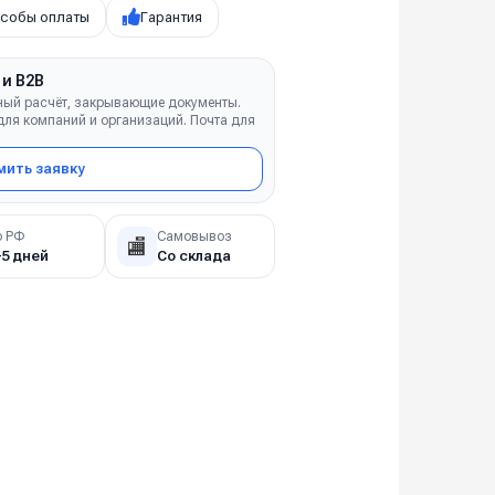
собы оплаты
Гарантия
 и B2B
ный расчёт, закрывающие документы.
ля компаний и организаций. Почта для
ить заявку
о РФ
Самовывоз
🏬
–5 дней
Со склада