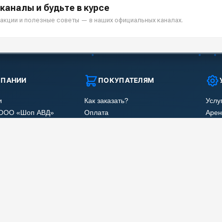
каналы и будьте в курсе
акции и полезные советы — в наших официальных каналах.
МПАНИИ
ПОКУПАТЕЛЯМ
и
Как заказать?
Услу
 ООО «Шоп АВД»
Оплата
Арен
нных клиента
Доставка
Ремо
оглашения
Гарантия
Сер
Лизинг
Наши
Получить скидку
Отзы
Карт