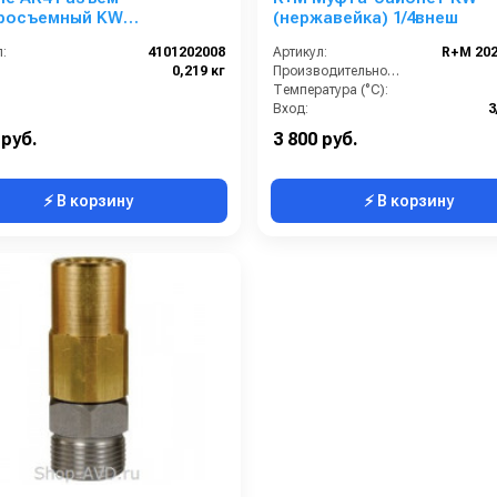
росъемный KW
(нержавейка) 1/4внеш
жавеющая сталь)
:
4101202008
Артикул:
R+M 20
0,219 кг
Производительность (л/мин):
Температура (°C):
Вход:
3
Давление:
 руб.
3 800 руб.
⚡ В корзину
⚡ В корзину