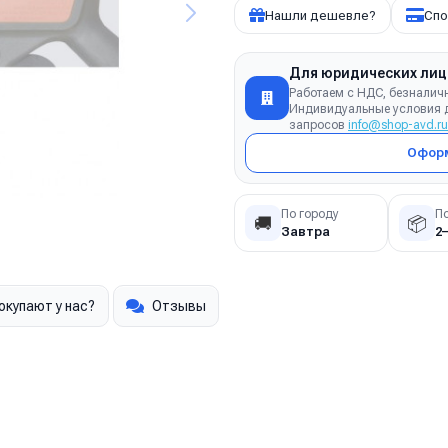
Нашли дешевле?
Спо
Для юридических лиц
Работаем с НДС, безналич
Индивидуальные условия д
запросов
info@shop-avd.ru
Оформ
По городу
П
🚚
📦
Завтра
2
окупают у нас?
Отзывы