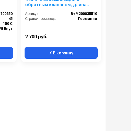
обратным клапаном, длина
147mm
2700350
Артикул:
R+M200035510
45
Страна-производитель:
Германия
150 С
/8 Внут
250
2 700 руб.
⚡ В корзину