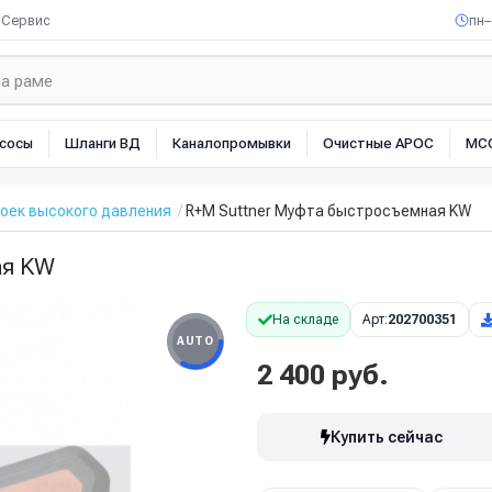
Сервис
пн–
сосы
Шланги ВД
Каналопромывки
Очистные АРОС
МС
оек высокого давления
R+M Suttner Муфта быстросъемная KW
ая KW
На складе
Арт:
202700351
AUTO
2 400 руб.
Купить сейчас