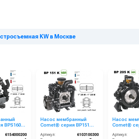
быстросъемная KW в Москве
ранный
Насос мембранный
Насос мем
я ВPS160
Comet® серия ВP151
Comet® се
0 бар); вал
(138 л/мин; 20 бар); вал
(193 л/мин;
6154000200
Артикул:
6103100300
Артикул:
ВОМ 13/8
ВОМ 13/8