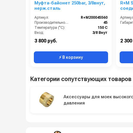
Муфта-байонет 250bar, 3/8внут,
R+M S
нерж.сталь
соеди
Артикул:
R+M200045560
Артикул
Производительность (л/мин):
45
Габари
Температура (°C):
150 С
Вход:
3/8 Внут
Давление:
250
3 800 руб.
2 300
⚡ В корзину
Категории сопутствующих товаров
Аксессуары для моек высоког
давления