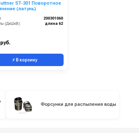
uttner ST-301 Поворотное
нение (латунь)
:
200301060
ты (ДхШхВ):
длина 62
 руб.
⚡ В корзину
о
Форсунки для распыления воды