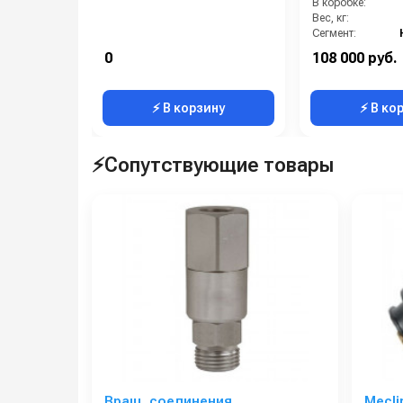
В коробке:
Вес, кг:
Сегмент:
0
108 000 руб.
⚡ В корзину
⚡ В ко
⚡Сопутствующие товары
Вращ. соединения
Mecli