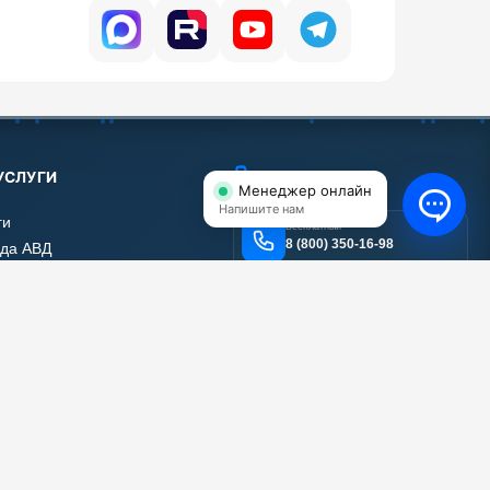
УСЛУГИ
КОНТАКТЫ
Менеджер онлайн
Напишите нам
ги
Бесплатный
8 (800) 350-16-98
да АВД
нт АВД
Email
тификаты
info@shop-avd.ru
 работы
вы наших клиентов
Адрес
111024, г. Москва, ул.
а сайта
Энтузиастов 2-я, дом 5
корпус 17, помещение 12
МЕССЕНДЖЕРЫ