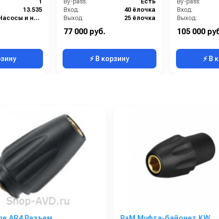
1
By-pass:
Есть
By-pass:
13.535
Вход:
40 ёлочка
Вход:
Насосы и насосные станции
Выход:
25 ёлочка
Выход:
Материал:
Анодированный алюминий
Материал:
77 000 руб.
105 000 ру
Производительность (л/мин):
138
Производительность (л/мин
рзину
⚡ В корзину
⚡ В 
ne AR4 Разъем
R+M Муфта-байонет KW