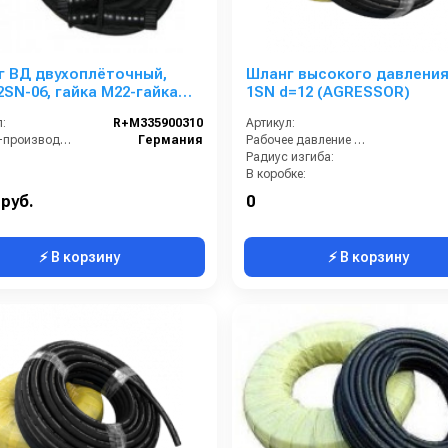
г ВД двухоплёточный,
Шланг высокого давления
 2SN-06, гайка М22-гайка
1SN d=12 (AGRESSOR)
10m, 400bar для
:
R+M335900310
Артикул:
OTECNICA, KRANZLE
Страна-производитель:
Германия
Рабочее давление (бар):
Радиус изгиба:
В коробке:
Вес, кг:
 руб.
0
⚡ В корзину
⚡ В корзину