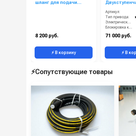
шланг для подачи
Двухступенч
горячего воздуха
бензиновый
Артикул:
снегоуборщ
Тип привода:
Электрический стартер:
Блокировка колёс:
Галогеновая фара:
8 200 руб.
71 000 руб.
Дальность выброса снега (м):
⚡ В корзину
⚡ В ко
⚡Сопутствующие товары