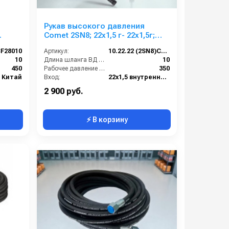
я
Рукав высокого давления
Comet 2SN8; 22х1,5 г- 22х1,5г;
Г (10
10м + защита от изгиба
F28010
Артикул:
10.22.22 (2SN8)Comet
10
Длина шланга ВД (м):
10
450
Рабочее давление (бар):
350
Китай
Вход:
22х1,5 внутренняя резьба
Выход:
22х1,5 внутренняя резьба
2 900 руб.
⚡ В корзину