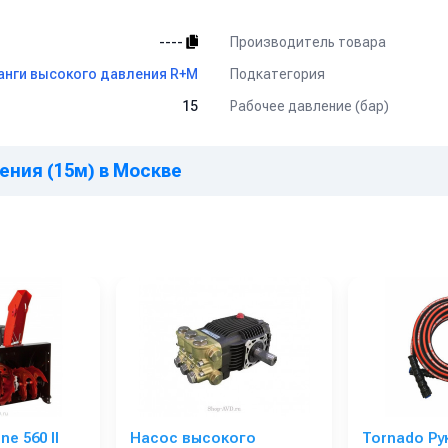
Производитель товара
----
Подкатегория
нги высокого давления R+M
Рабочее давление (бар)
15
ения (15м) в Москве
e 560 II
Насос высокого
Tornado Ру