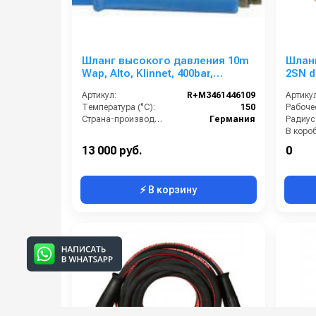
Шланг высокого давления 10m
Шланг
Wap, Alto, Klinnet, 400bar,
2SN d
3/8внеш-3/8внеш, 2SС-08, 150°C,
Артикул:
R+M3461446109
Артикул
арматура нерж.сталь
Температура (°C):
150
Страна-производитель:
Германия
Радиус
В короб
Вес, кг:
13 000 руб.
0
⚡ В корзину