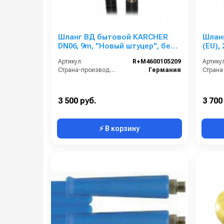
Шланг ВД бытовой KARCHER
Шлан
DN06, 9m, "Новый штуцер", без
(EU),
подшипника, 160bar, гайка M22
М22, 
Артикул:
R+M4600105209
Артикул
PORT
Страна-производитель:
Германия
3 500 руб.
3 700
⚡ В корзину