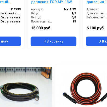
атый
давления TOR MY-18W
давления 
112933
Артикул:
MY-18W
Артикул:
ик
колёсный самоходный
Вход:
1/2
Длина шланга ВД (
Отсутствует
Выход:
3/8
Рабочее давлени
Отсутствует
Производительность (л/мин):
15
Нет
Страна-производитель:
Китай
15 000 руб.
6 100 руб.
15
Рабочее давление (бар):
200
рзину
⚡ В корзину
⚡ В 