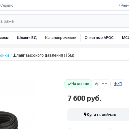
Сервис
пн–
сосы
Шланги ВД
Каналопромывки
Очистные АРОС
МС
мойки
Шланг высокого давления (15м)
На складе
Арт:
----
КП
7 600 руб.
Купить сейчас