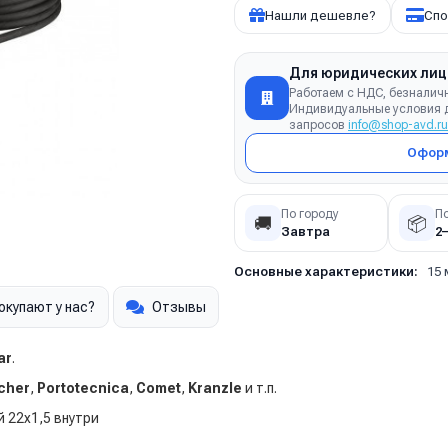
Нашли дешевле?
Спо
Для юридических лиц
Работаем с НДС, безналич
Индивидуальные условия д
запросов
info@shop-avd.ru
Оформ
По городу
П
🚚
📦
Завтра
2
Основные характеристики:
15 
окупают у нас?
Отзывы
ar
.
cher
,
Portotecnica
,
Comet
,
Kranzle
и т.п.
 22х1,5 внутри