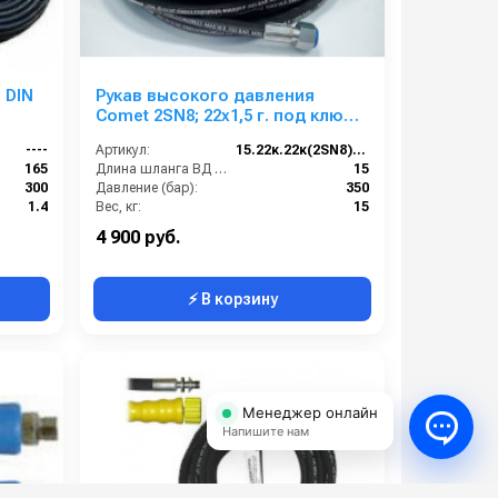
 DIN
Рукав высокого давления
Comet 2SN8; 22х1,5 г. под ключ
-22х1,5 г. под ключ ; 15м
----
Артикул:
15.22к.22к(2SN8) Comet
165
Длина шланга ВД (м):
15
300
Давление (бар):
350
1.4
Вес, кг:
15
25
Диаметр внутренний:
8
4 900 руб.
⚡ В корзину
Менеджер онлайн
Напишите нам