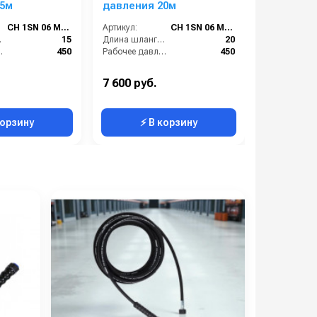
15м
давления 20м
давления
CH 1SN 06 M22-15
Артикул:
CH 1SN 06 M22-20
Артикул:
м):
15
Длина шланга ВД (м):
20
е (бар):
450
Рабочее давление (бар):
450
7 600 руб.
4 100 руб
корзину
⚡ В корзину
⚡ 