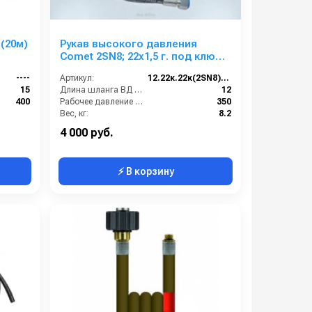
(20м)
Рукав высокого давления
Comet 2SN8; 22х1,5 г. под ключ
-22х1,5 г. под ключ ; 12м
----
Артикул:
12.22к.22к(2SN8) Comet
15
Длина шланга ВД (м):
12
400
Рабочее давление (бар):
350
Вес, кг:
8.2
Диаметр внутренний:
8
4 000 руб.
⚡ В корзину