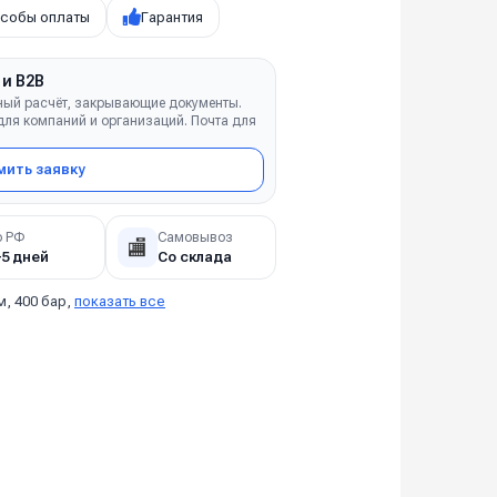
собы оплаты
Гарантия
 и B2B
ный расчёт, закрывающие документы.
ля компаний и организаций. Почта для
ить заявку
о РФ
Самовывоз
🏬
–5 дней
Со склада
м, 400 бар,
показать все