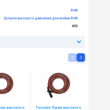
R+M
Шланги высокого давления для мойки R+M
400
кав высокого
Tornado Рукав высокого
Tornado 