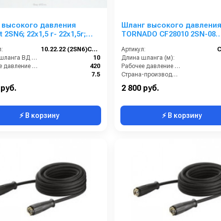
 высокого давления
Шланг высокого давлени
 2SN6; 22х1,5 г- 22х1,5г;
TORNADO CF28010 2SN-08
двухоплёточный 450 бар Гх
:
10.22.22 (2SN6)Comet
Артикул:
C
м)
Длина шланга ВД (м):
10
Длина шланга (м):
Рабочее давление (бар):
420
Рабочее давление (бар):
7.5
Страна-производитель:
Диаметр внутренний:
6
 руб.
2 800 руб.
⚡ В корзину
⚡ В корзину