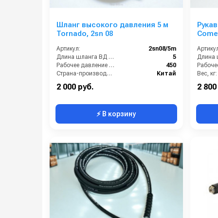
Шланг высокого давления 5 м
Рукав
Tornado, 2sn 08
Comet
10м
Артикул:
2sn08/5m
Артикул
Длина шланга ВД (м):
5
Рабочее давление (бар):
450
Страна-производитель:
Китай
Вес, кг:
2 000 руб.
2 800
⚡ В корзину