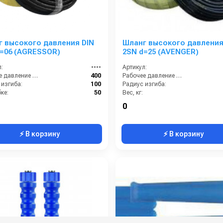
 высокого давления DIN
Шланг высокого давления
=06 (AGRESSOR)
2SN d=25 (AVENGER)
:
----
Артикул:
Рабочее давление (бар):
400
Рабочее давление (бар):
 изгиба:
100
Радиус изгиба:
ке:
50
Вес, кг:
0.376
Диаметр внутренний:
0
⚡ В корзину
⚡ В корзину