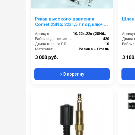
Рукав высокого давления
Шланг
Comet 2SN6; 22х1,5 г под ключ -
22х1,5г под ключ; 10м
Артикул:
10.22к.22к (2SN6)Comet
Артикул
Рабочее давление (бар):
420
Длина шланга ВД (м):
10
Материал:
Резина + Сталь
Вес, кг:
7.5
3 000 руб.
3 100
⚡ В корзину