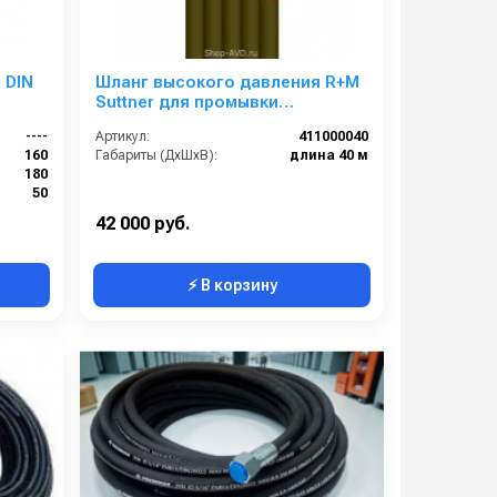
 DIN
Шланг высокого давления R+M
Suttner для промывки
канализационных труб (длина
----
Артикул:
411000040
— 40 м, диаметр — 4 мм)
160
Габариты (ДхШхВ):
длина 40 м
180
50
0.415
42 000 руб.
⚡ В корзину