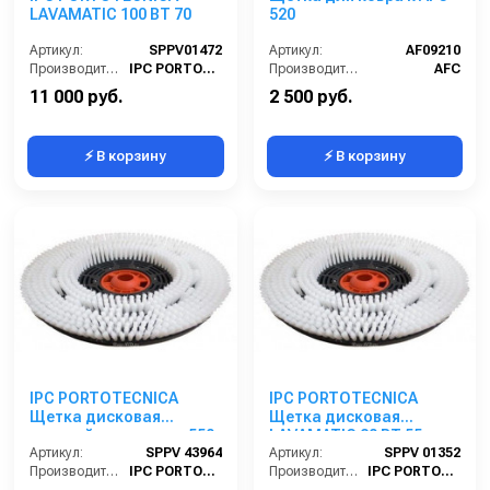
LAVAMATIC 100 ВТ 70
520
Артикул:
SPPV01472
Артикул:
AF09210
Производитель:
IPC PORTOTECNICA
Производитель:
AFC
11 000 руб.
2 500 руб.
⚡ В корзину
⚡ В корзину
IPC PORTOTECNICA
IPC PORTOTECNICA
Щетка дисковая
Щетка дисковая
средней жесткости, 550
LAVAMATIC 80 ВТ 55
мм
Артикул:
SPPV 43964
RIDER
Артикул:
SPPV 01352
Производитель:
IPC PORTOTECNICA
Производитель:
IPC PORTOTECNICA