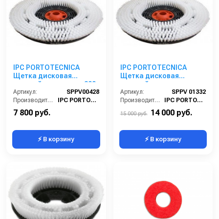
IPC PORTOTECNICA
IPC PORTOTECNICA
Щетка дисковая
Щетка дисковая
средней жесткости, 300
средней жесткости,
мм
Артикул:
SPPV00428
500мм.
Артикул:
SPPV 01332
Производитель:
IPC PORTOTECNICA
Производитель:
IPC PORTOTECNICA
7 800 руб.
14 000 руб.
15 000 руб.
⚡ В корзину
⚡ В корзину