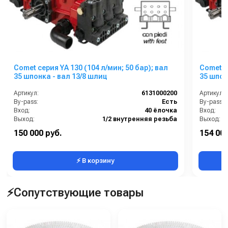
Comet серия YA 130 (104 л/мин; 50 бар); вал
Comet с
35 шпонка - вал 13/8 шлиц
35 шпон
Артикул:
6131000200
Артикул:
By-pass:
Есть
By-pass:
Вход:
40 ёлочка
Вход:
Выход:
1/2 внутренняя резьба
Выход:
Материал:
Анодированный алюминий
Материал
150 000 руб.
154 000
Производительность (л/мин):
104
⚡ В корзину
⚡Сопутствующие товары