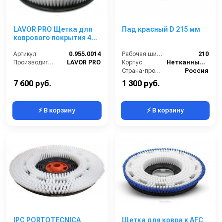
LAVOR PRO Щетка для
Пад красный D 215 мм
коврового покрытия 430
мм.
Артикул:
0.955.0014
Рабочая ширина (мм):
210
Производитель:
LAVOR PRO
Корпус:
Нетканный материал с полимерным напылением
Страна-производитель:
Россия
7 600 руб.
1 300 руб.
⚡ В корзину
⚡ В корзину
IPC PORTOTECNICA
Щетка для ковра к AFC