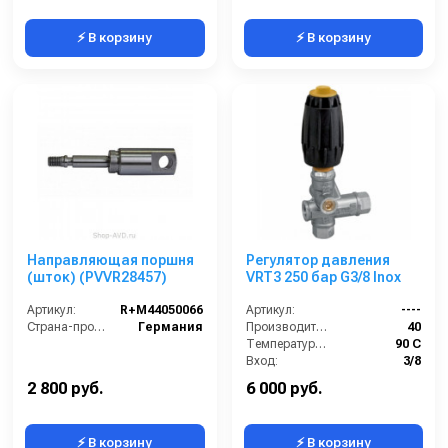
⚡ В корзину
⚡ В корзину
Направляющая поршня
Регулятор давления
(шток) (PVVR28457)
VRT3 250 бар G3/8 Inox
Артикул:
R+M44050066
Артикул:
----
Страна-производитель:
Германия
Производительность (л/мин):
40
Температура (°C):
90 С
Вход:
3/8
Выход:
3/8
2 800 руб.
6 000 руб.
⚡ В корзину
⚡ В корзину