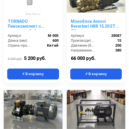
TORNADO
Моноблок Annovi
Пенокомплект с
Reverberi HRR 15.20 ET
коротким байонетом
TS
600 мм
Артикул:
M-005
Артикул:
28087
Длина (мм):
600
Производительность (л/мин):
15
Страна-производитель:
Китай
Давление (бар):
200
Напряжение (В):
380
Мощность (кВт):
5.5
5 200 руб.
66 000 руб.
5 600 руб.
⚡ В корзину
⚡ В корзину