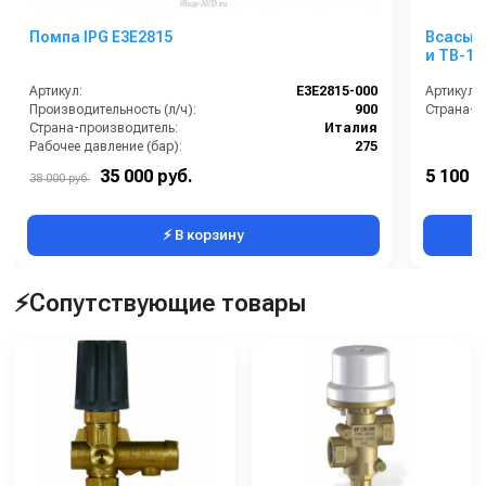
Помпа IPG E3E2815
Всасыв
и TB-11
Артикул:
E3E2815-000
Артикул:
Производительность (л/ч):
900
Страна-п
Страна-производитель:
Италия
Рабочее давление (бар):
275
Мощность (кВт):
7.87
35 000 руб.
5 100 р
38 000 руб.
Обороты двигателя (об/мин):
3400
⚡ В корзину
⚡Сопутствующие товары