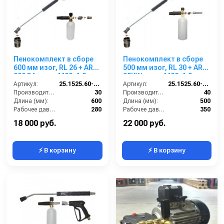
Пенокомплект в сборе
Пенокомплект в сборе
600 мм изог, RL 26 + ARS
500 мм изог, RL 30 + ARS
220 РА; вход М22х1,5ш.
25KW; вход М22х1,5ш.
Артикул:
25.1525.60-P26 -6-220
Артикул:
25.1525.60-P2KW
Производительность (л/мин):
30
Производительность (л/мин):
40
Длина (мм):
600
Длина (мм):
500
Рабочее давление (бар):
280
Рабочее давление (бар):
350
Вход:
22х1,5 наружняя резьба
Вход:
22х1,5 наружняя резьба
18 000 руб.
22 000 руб.
⚡ В корзину
⚡ В корзину