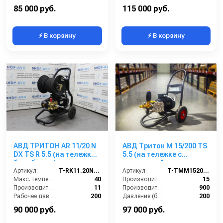
Давление (бар):
160
85 000 руб.
115 000 руб.
⚡ В корзину
⚡ В корзину
АВД ТРИТОН AR 11/20 N
АВД Тритон M 15/200 TS
DX TS R 5.5 (на тележке с
5.5 (на тележке с
барабаном)
электрикой и
Артикул:
T-RK11.20NDX
теплозащитой)
Артикул:
T-TMM15200R
Макс. температура воды (°C):
40
Производительность (л/мин):
15
Производительность (л/мин):
11
Производительность (л/ч):
900
Рабочее давление (бар):
200
Давление (бар):
200
Мощность (кВт):
5.5
Напряжение (В):
380
90 000 руб.
97 000 руб.