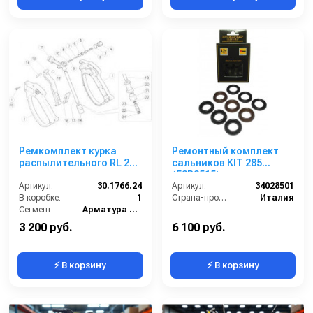
Ремкомплект курка
Ремонтный комплект
распылительного RL 26
сальников KIT 285
с дренажом
(E3B2515)
Артикул:
30.1766.24
Артикул:
34028501
В коробке:
1
Страна-производитель:
Италия
Сегмент:
Арматура высокого давления
3 200 руб.
6 100 руб.
⚡ В корзину
⚡ В корзину