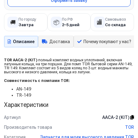
Оформить заявку
По городу
По РФ
Самовывоз
🚚
📦
🏬
Завтра
2–5 дней
Со склада
Описание
Доставка
Почему покупают у нас?
TOR AACA-2 (KIT)
полный комплект водных уплотнений, включая
латунные кольца, на три поршня. Для помп TOR бытовой серии AN-149,
TR-149. Комплект состоит из 5 видов колец по 3 шт: водные манжеты
высокого и низкого давления, кольца из латуни.
Совместимость с помпами TOR:
AN-149
TR-149
Характеристики
Артикул
AACA-2 (KIT)
Производитель товара
TOR
Категория
Запчасти для моек высокого давления TOR