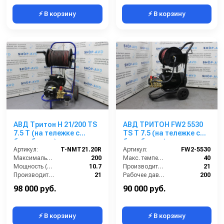
⚡ В корзину
⚡ В корзину
АВД Тритон H 21/200 TS
АВД ТРИТОН FW2 5530
7.5 T (на тележке с
TS T 7.5 (на тележке с
барабаном)
барабаном)
Артикул:
T-NMT21.20R
Артикул:
FW2-5530
Максимальное давление (бар):
200
Макс. температура воды (°C):
40
Мощность (л/с):
10.7
Производительность (л/мин):
21
Производительность (л/мин):
21
Рабочее давление (бар):
200
Производительность (л/ч):
1260
Мощность (кВт):
7.5
98 000 руб.
90 000 руб.
⚡ В корзину
⚡ В корзину