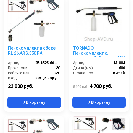
Пенокомплект в сборе
TORNADO
RL 26,ARS,350 РА
Пенокомплект с
длинным байонетом KW
Артикул:
25.1525.60 ZINC LANCE BC
латунь 600 мм
Артикул:
M-004
Производительность (л/мин):
30
Длина (мм):
600
Рабочее давление (бар):
280
Страна-производитель:
Китай
Вход:
22х1,5 наружняя резьба
Выход:
Форсунка
22 000 руб.
4 700 руб.
5 100 руб.
⚡ В корзину
⚡ В корзину