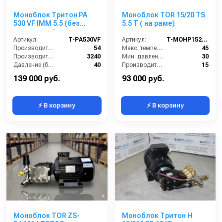
Моноблок Тритон PA
Моноблок TOR 15/20 TS
530 VF IMM 5.5 (без
5.5 T ( на раме)
регулятора)
Артикул:
T-PA530VF
Артикул:
T-MOHP1520RN
Производительность (л/мин):
54
Макс. температура воды (°C):
45
Производительность (л/ч):
3240
Мин. давление (бар):
30
Давление (бар):
40
Производительность (л/мин):
15
Мощность (кВт):
5.5
Производительность (л/ч):
900
139 000 руб.
93 000 руб.
⚡ В корзину
⚡ В корзину
Моноблок TOR ZS-
Моноблок Тритон H