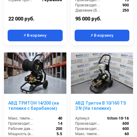
Производительность (л/ч):
900
Давление (бар):
250
Напряжение (В):
380
22 000 руб.
95 000 руб.
⚡ В корзину
⚡ В корзину
АВД ТРИТОН 14/200 (на
АВД Тритон B 10/160 TS
тележке с барабаном)
3 N (На тележке)
Макс. температура воды (°C):
40
Артикул:
triton-10-16
Производительность (л/мин):
14
Производительность (л/ч):
600
Рабочее давление (бар):
200
Производительность (л/ч)-1:
600
Мощность (кВт):
5.5
Макс. температура воды (°C):
60