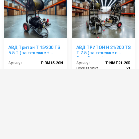
АВД Тритон Т 15/200 TS
АВД ТРИТОН Н 21/200 TS
5.5 Т (на тележке +
Т 7.5 (на тележке с
электрика с тепловым
барабаном)
реле + Выключатель
Артикул:
T-BM15.20N
Артикул:
T-NMT21.20R
потока + фильтр)
Производительность (л/мин):
21
Производительность (л/ч):
1260
Давление (бар):
200
Напряжение (В):
380
82 000 руб.
87 000 руб.
89 000 руб.
⚡ В корзину
⚡ В корзину