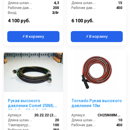
Длина шланга ВД (м):
4,3
Длина шланга ВД (м):
15
Рабочее давление (бар):
200
Рабочее давление (бар):
450
Вход:
3/8г
Выход:
3/8ш
4 100 руб.
6 100 руб.
⚡ В корзину
⚡ В корзину
Рукав высокого
Tornado Рукав высокого
давления Comet 2SN8;
давления 10м
22х1,5 г- 22х1,5г; 20м
Артикул:
20.22.22 (2SN8)Comet
Артикул:
CH2SN08M22 T-10
Длина шланга ВД (м):
20
Длина шланга ВД (м):
10
Температура (°C):
100
Рабочее давление (бар):
450