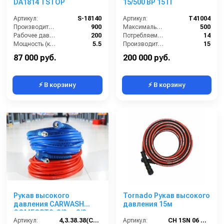
DA1814 TSTOP
15/500 BP 15 IT
Артикул:
S-18140
Артикул:
T41004
Производительность (л/ч):
900
Максимальное давление (бар):
500
Рабочее давление (бар):
200
Потребляемая мощность (кВт):
14
Мощность (кВт):
5.5
Производительность (л/мин):
15
Электропитание (В):
380
Электропитание (В):
380
87 000 руб.
200 000 руб.
⚡ В корзину
⚡ В корзину
Рукав высокого
Tornado Рукав высокого
давления CARWASH
давления 15м
COMFORT8; 3/8г.- 3/8ш.;
4,3м синий + защита
Артикул:
4,3.38.38(CARWASH8)
Артикул:
CH 1SN 06 M22-15