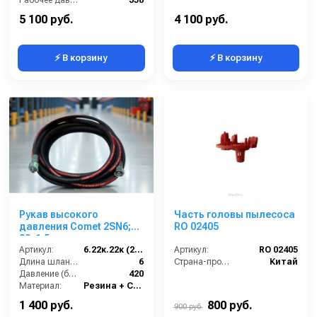
Рабочее давление (бар):
350
Вес, кг:
10
5 100 руб.
4 100 руб.
⚡ В корзину
⚡ В корзину
Рукав высокого
Часть головы пылесоса
давления Comet 2SN6;
RO 02405
22х1,5 г под ключ -
22х1,5г под ключ; 6м
Артикул:
6.22к.22к (2SN6)Comet
Артикул:
RO 02405
Длина шланга ВД (м):
6
Страна-производитель:
Китай
Давление (бар):
420
Материал:
Резина + Сталь
Вес, кг:
7.5
1 400 руб.
800 руб.
900 руб.