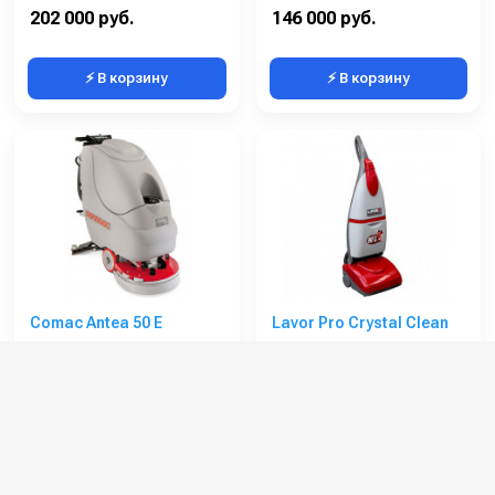
Габариты (ДхШхВ):
1080х500х1075
Потребляемая мощность (Вт):
500
202 000 руб.
146 000 руб.
⚡ В корзину
⚡ В корзину
Comac Antea 50 E
Lavor Pro Crystal Clean
Артикул:
107980
Артикул:
8.501.0508
Потребляемая мощность (кВт):
0.82
Потребляемая мощность (кВт):
1.5
Количество щеток (шт):
1
Потребляемая мощность (Вт):
1000
Бак для чистой воды (л):
33
Бак для чистой воды (л):
2.8
Мощность мотора щетки (Вт):
400
Размеры ДхШхВ (мм):
1160х400х360
386 000 руб.
146 000 руб.