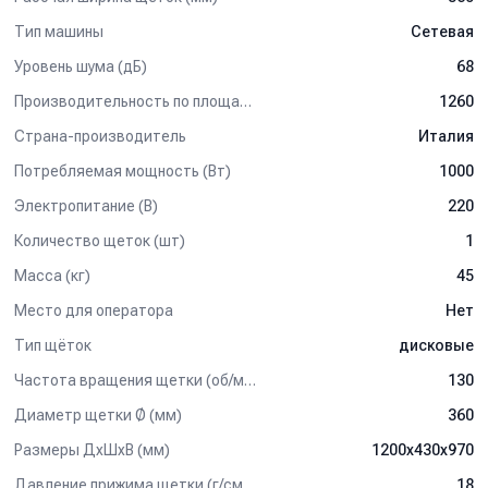
Тип машины
Сетевая
Уровень шума (дБ)
68
Производительность по площади (м2/ч)
1260
Страна-производитель
Италия
Потребляемая мощность (Вт)
1000
Электропитание (В)
220
Количество щеток (шт)
1
Масса (кг)
45
Место для оператора
Нет
Тип щёток
дисковые
Частота вращения щетки (об/мин)
130
Диаметр щетки Ø (мм)
360
Размеры ДхШхВ (мм)
1200х430х970
Давление прижима щетки (г/см2)
18