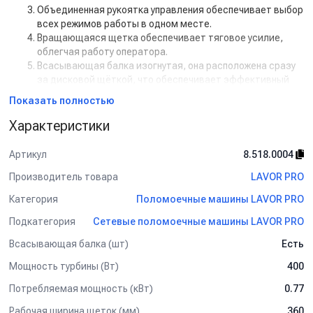
Объединенная рукоятка управления обеспечивает выбор
всех режимов работы в одном месте.
Вращающаяся щетка обеспечивает тяговое усилие,
облегчая работу оператора.
Всасывающая балка изогнутая, она расположена сразу
за дисковой щёткой, что обеспечивает эффективный
сбор воды, не оставляя при этом лишней влаги на
Показать полностью
поверхности.
Легко складывающаяся ручка даёт возможность
Характеристики
перевозить машину в багажнике авто и в лифте. При
хранении поломоечная машина занимает мало места.
Артикул
8.518.0004
Система двух баков.
Производитель товара
LAVOR PRO
Бак для грязной воды легко снимается и утилизируется
в необходимое место, а также имеет сливной шланг,
Категория
Поломоечные машины LAVOR PRO
который также можно использовать по необходимости.
Проста в обслуживании – основные изнашивающиеся
Подкатегория
Сетевые поломоечные машины LAVOR PRO
части заменяются без инструмента.
Всасывающая балка (шт)
Есть
Цельный корпус из полипропилена низкого давления.
Колёсики для удобства транспортировки и
Мощность турбины (Вт)
400
перемещения, 2 шт.
Потребляемая мощность (кВт)
0.77
Рабочая ширина щеток (мм)
360