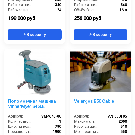
Рабочая ширина (мм):
340
Рабочая ширина щеток (мм):
360
Рабочее напряжение (В):
24
Объём бака для грязной воды (л):
16 л
Производительность по площади (м2/ч):
1260
199 000 руб.
258 000 руб.
⚡ В корзину
⚡ В корзину
Поломоечная машина
Velargos B50 Cable
VinnerMyer S460E
Артикул:
VM4640-00
Артикул:
AN 600105
Количество аккумуляторов (шт):
1
Максимальная производительность (кв.м/час):
2000
Ширина всасывающей балки (мм):
780
Рабочая ширина (мм):
510
Производительность по площади (м2/ч):
1900
Мощность мотора привода щётки (Вт):
550