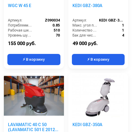
WGC W 45 E
KEDI GBZ-380A
Артикул:
Z090034
Артикул:
KEDI GBZ-380A
Потребляемая мощность (кВт):
0.85
Макс. угол подъема (%):
1
Рабочая ширина щеток (мм):
510
Количество щеток (шт):
1
Уровень шума (дБ):
70
Бак для чистой воды (л):
4
Ширина всасывающей балки (мм):
835
Давление прижима щетки (г/см2):
6
155 000 руб.
49 000 руб.
⚡ В корзину
⚡ В корзину
LAVAMATIC 40 C 50
KEDI GBZ-350A
(LAVAMATIC 501 E 2012)