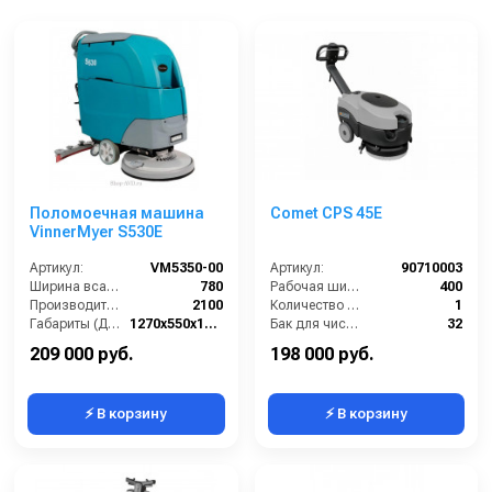
Поломоечная машина
Comet CPS 45E
VinnerMyer S530E
Артикул:
VM5350-00
Артикул:
90710003
Ширина всасывающей балки (мм):
780
Рабочая ширина щеток (мм):
400
Производительность по площади (м2/ч):
2100
Количество щеток (шт):
1
Габариты (ДхШхВ):
1270х550х1090
Бак для чистой воды (л):
32
Диаметр щетки Ø (мм):
530
Размеры ДхШхВ (мм):
1170x580x780
209 000 руб.
198 000 руб.
⚡ В корзину
⚡ В корзину