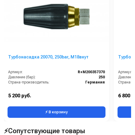
Турбонасадка 20070, 250bar, М18внут
Турбона
Артикул:
R+M200357370
Артикул:
Давление (бар):
250
Давление 
Страна-производитель:
Германия
Страна-п
5 200 руб.
6 800 р
⚡ В корзину
⚡Сопутствующие товары