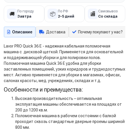
По городу
По РФ
Самовывоз
🚚
📦
🏬
Завтра
2–5 дней
Со склада
Описание
Доставка
Почему покупают у нас?
Lavor PRO Quick 36 E - надежная кабельная поломоечная
машина с дисковой щеткой. Применяется для основательной
и поддерживающей уборки и для полировки полов.
Поломоечная машина Quick 36 E удобна для уборки
заставленных помещений, узких коридоров и труднодоступных
мест. Активно применяется для уборки в магазинах, офисах,
салонах красоты, мед. учреждениях, складах и т.д.
Особенности и преимущества:
Высокая производительность – оптимальная
эксплуатация машины обеспечивается на площадях от
200 до 1200 кв.м.
Поломоечная машина в рабочем состоянии с балкой
проходит сквозь стандартные дверные проемы шириной
800 мм.