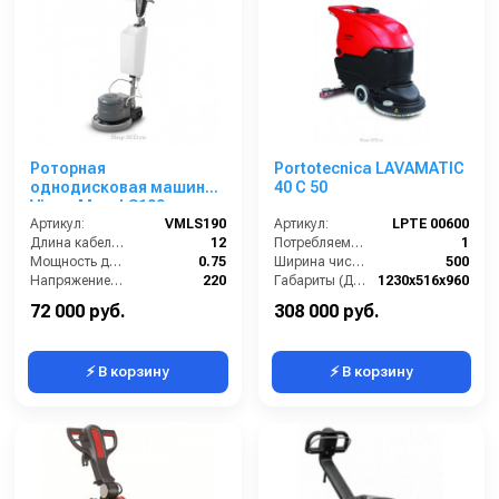
Роторная
Portotecnica LAVAMATIC
однодисковая машина
40 C 50
VinnerMyer LS190
Артикул:
VMLS190
Артикул:
LPTE 00600
Длина кабеля (м):
12
Потребляемая мощность (кВт):
1
Мощность двигателя (кВт):
0.75
Ширина чистки щёток (мм):
500
Напряжение (В):
220
Габариты (ДхШхВ):
1230х516х960
Скорость вращения щётки (об/мин):
190
Количество щеток (шт):
1
72 000 руб.
308 000 руб.
⚡ В корзину
⚡ В корзину