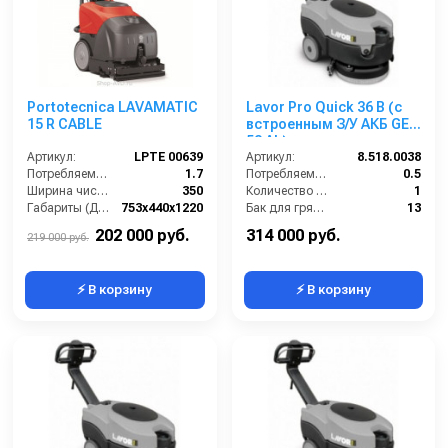
Portotecnica LAVAMATIC
Lavor Pro Quick 36 B (с
15 R CABLE
встроенным З/У АКБ GEL
52 Ah)
Артикул:
LPTE 00639
Артикул:
8.518.0038
Потребляемая мощность (кВт):
1.7
Потребляемая мощность (кВт):
0.5
Ширина чистки щёток (мм):
350
Количество щеток (шт):
1
Габариты (ДхШхВ):
753х440х1220
Бак для грязной воды (л):
13
Количество щеток (шт):
1
Бак для чистой воды (л):
11
202 000 руб.
314 000 руб.
219 000 руб.
⚡ В корзину
⚡ В корзину