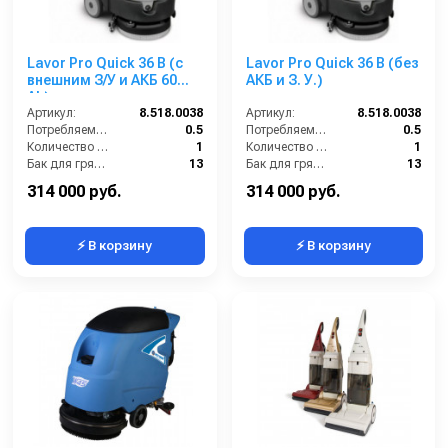
Lavor Pro Quick 36 B (с
Lavor Pro Quick 36 B (без
внешним З/У и АКБ 60
АКБ и З. У.)
Ah)
Артикул:
8.518.0038
Артикул:
8.518.0038
Потребляемая мощность (кВт):
0.5
Потребляемая мощность (кВт):
0.5
Количество щеток (шт):
1
Количество щеток (шт):
1
Бак для грязной воды (л):
13
Бак для грязной воды (л):
13
Бак для чистой воды (л):
11
Бак для чистой воды (л):
11
314 000 руб.
314 000 руб.
⚡ В корзину
⚡ В корзину