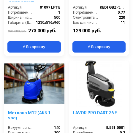
(LPTE 00600)
Артикул:
01097 LPTE
Артикул:
KEDI GBZ-350A
Потребляемая мощность (кВт):
1
Потребляемая мощность (кВт):
0.77
Ширина чистки щёток (мм):
500
Электропитание (В):
220
Габариты (ДхШхВ):
1230х516х960
Бак для чистой воды (л):
11
Количество щеток (шт):
1
Размеры ДхШхВ (мм):
900х720х440
273 000 руб.
129 000 руб.
296 000 руб.
⚡ В корзину
⚡ В корзину
Метлана М12 (АКБ 1
LAVOR PRO DART 36 E
час)
Вакуумная турбина (Вт):
140
Артикул:
8.581.0001
Привод моющих щеток (Вт):
200
Потребляемая мощность (кВт):
0.3