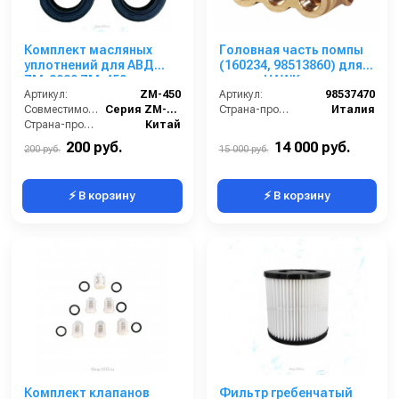
Комплект масляных
Головная часть помпы
уплотнений для АВД
(160234, 98513860) для
ZM-3020 ZM-450
помпы HAWK
Артикул:
ZM-450
Артикул:
98537470
Совместимость:
Серия ZM-3020 (помпа ZM-2015)
Страна-производитель:
Италия
Страна-производитель:
Китай
200 руб.
14 000 руб.
200 руб.
15 000 руб.
⚡ В корзину
⚡ В корзину
Комплект клапанов
Фильтр гребенчатый