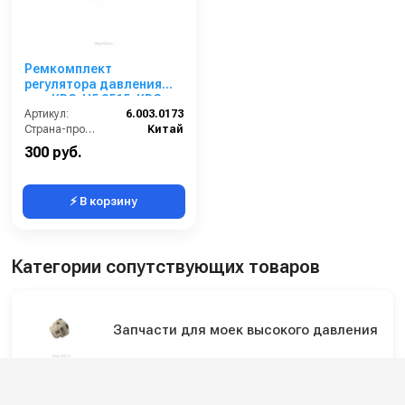
Ремкомплект
регулятора давления
для KPC-H5 2515, KPC-
H6 1809, KPC-H6 2515,
Артикул:
6.003.0173
KPC-H9 2818 6.003.0173
Страна-производитель:
Китай
300 руб.
⚡ В корзину
Категории сопутствующих товаров
Запчасти для моек высокого давления
Ремкомплекты для моек высокого