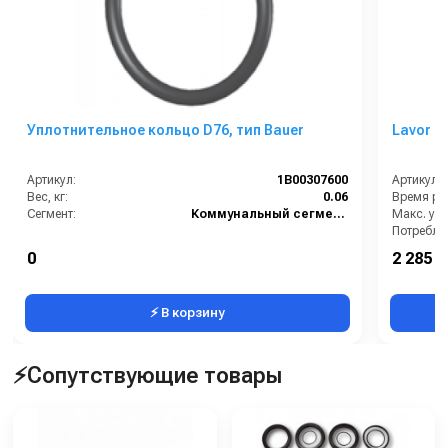
Уплотнительное кольцо D76, тип Bauer
Артикул:
1B00307600
Артикул:
Вес, кг:
0.06
Время раб
Сегмент:
Коммунальный сегмент
Макс. уго
0
2 285 0
Тип маш
⚡ В корзину
⚡Сопутствующие товары