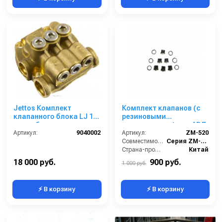
Jettos Комплект
Комплект клапанов (с
клапанного блока LJ 18
резиновыми
мм в сборе
уплотнениями) для АВД
Артикул:
9040002
ZM-2115M
Артикул:
ZM-520
Совместимость:
Серия ZM-2115M (помпа ZM-2115M)
Страна-производитель:
Китай
18 000 руб.
900 руб.
1 000 руб.
⚡ В корзину
⚡ В корзину