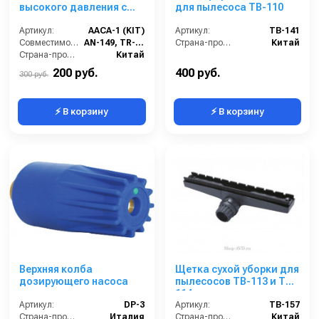
высокого давления с
для пылесоса TB-110
уплотнительными
резинками (6 шт.) AACA-
Артикул:
AACA-1 (KIT)
Артикул:
TB-141
1 (KIT)
Совместимость:
AN-149, TR-149
Страна-производитель:
Китай
Страна-производитель:
Китай
200 руб.
400 руб.
300 руб.
⚡ В корзину
⚡ В корзину
Верхняя колба
Щетка сухой уборки для
дозирующего насоса
пылесосов TB-113 и TB-
114
Артикул:
DP-3
Артикул:
TB-157
Страна-производитель:
Италия
Страна-производитель:
Китай