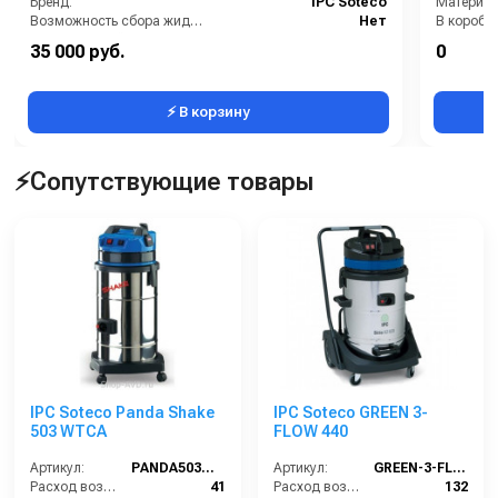
Бренд:
IPC Soteco
Материал
Возможность сбора жидкой грязи:
Нет
В коробке
Всасывающий шланг (м):
2
Вес, кг:
35 000 руб.
0
Колено:
Есть
Габаритн
⚡ В корзину
⚡Сопутствующие товары
IPC Soteco Panda Shake
IPC Soteco GREEN 3-
503 WTCA
FLOW 440
Артикул:
PANDA503WTCA
Артикул:
GREEN-3-FLOW-440
Расход воздуха (л/сек):
41
Расход воздуха (л/сек):
132