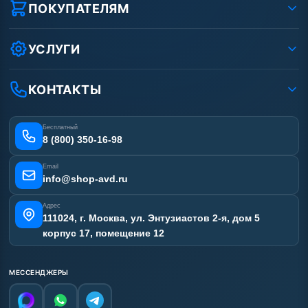
Реквизиты ООО «Шоп АВД»
ПОКУПАТЕЛЯМ
Защита данных клиента
Как заказать?
Условия соглашения
Оплата
УСЛУГИ
Вакансии
Доставка
Услуги
Рассрочка
Гарантия
Аренда АВД
КОНТАКТЫ
Статьи
Лизинг
Ремонт АВД
Получить скидку
Сертификаты
Бесплатный
Наши работы
8 (800) 350-16-98
Отзывы наших клиентов
Email
Карта сайта
info@shop-avd.ru
Адрес
111024, г. Москва, ул. Энтузиастов 2-я, дом 5
корпус 17, помещение 12
МЕССЕНДЖЕРЫ