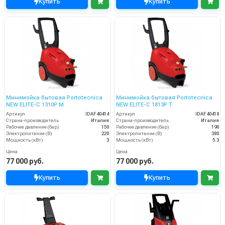
Купить
Купить
Минимойка бытовая Portotecnica
Минимойка бытовая Portotecnica
NEW ELITE-C 1310P M
NEW ELITE-C 1813P T
Артикул
IDAF40414
Артикул
IDAF40418
Страна-производитель
Италия
Страна-производитель
Италия
Рабочее давление (бар)
150
Рабочее давление (бар)
190
Электропитание (В)
220
Электропитание (В)
380
Мощность (кВт)
3
Мощность (кВт)
5.3
Цена
Цена
77 000 руб.
77 000 руб.
Купить
Купить