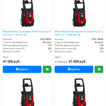
Минимойка бытовая Portotecnica G
Минимойка бытовая Portotecnica G
161-C P I 1610 A-M
155-C P I 1508 AO-M
Артикул
IDAF94241
Артикул
IDAF 94243
Страна-производитель
Италия
Страна-производитель
Италия
Рабочее давление (бар)
170
Рабочее давление (бар)
160
Электропитание (В)
220
Электропитание (В)
220
Мощность (кВт)
3
Мощность (кВт)
2.3
Цена
Цена
41 000 руб.
61 000 руб.
67 000 руб.
Купить
Купить