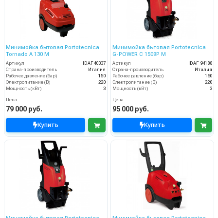
Минимойка бытовая Portotecnica
Минимойка бытовая Portotecnica
Tornado А 130 М
G-POWER C 1509P M
Артикул
IDAF40337
Артикул
IDAF 94188
Страна-производитель
Италия
Страна-производитель
Италия
Рабочее давление (бар)
150
Рабочее давление (бар)
160
Электропитание (В)
220
Электропитание (В)
220
Мощность (кВт)
3
Мощность (кВт)
3
Цена
Цена
79 000 руб.
95 000 руб.
Купить
Купить