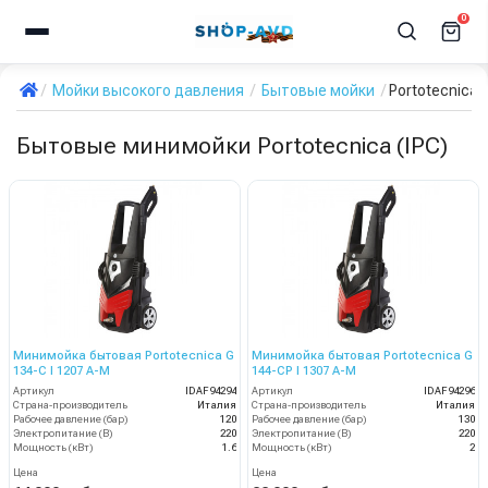
0
Мойки высокого давления
Бытовые мойки
Portotecnica (
Бытовые минимойки Portotecnica (IPC)
Минимойка бытовая Portotecnica G
Минимойка бытовая Portotecnica G
134-C I 1207 A-M
144-CP I 1307 A-M
Артикул
IDAF94294
Артикул
IDAF94296
Страна-производитель
Италия
Страна-производитель
Италия
Рабочее давление (бар)
120
Рабочее давление (бар)
130
Электропитание (В)
220
Электропитание (В)
220
Мощность (кВт)
1.6
Мощность (кВт)
2
Цена
Цена