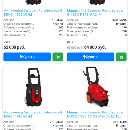
Минимойка бытовая Portotecnica G
Минимойка бытовая Portotecnica
155-C I 1508 AO-M
G-165 C P I 1610 AO-M
Артикул
IDAF 94242
Артикул
IDAF 94245
Страна-производитель
Италия
Страна-производитель
Италия
Рабочее давление (бар)
160
Рабочее давление (бар)
170
Электропитание (В)
220
Электропитание (В)
220
Мощность (кВт)
2.5
Мощность (кВт)
3
Цена
Цена
62 000 руб.
64 000 руб.
69 000 руб.
Купить
Купить
Минимойка бытовая Portotecnica G
Минимойка бытовая Portotecnica
165-C I 1610 AO-M
NEW ELITE-C 1310 P M (NEW ELITE
ISHH 1910 M)
Артикул
IDAF 94244
Артикул
IDAF40416
Страна-производитель
Италия
Страна-производитель
Италия
Рабочее давление (бар)
170
Рабочее давление (бар)
150