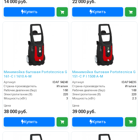
14 000 руб.
22 000 руб.
Купить
Купить
Минимойка бытовая Portotecnica G
Минимойка бытовая Portotecnica G
161-C I 1610 A-M
151-C P I 1508 A-M
Артикул
IDAF 94240
Артикул
IDAF94239
Страна-производитель
Италия
Страна-производитель
Италия
Рабочее давление (бар)
160
Рабочее давление (бар)
160
Электропитание (В)
220
Электропитание (В)
220
Мощность (кВт)
3
Мощность (кВт)
2.3
Цена
Цена
38 000 руб.
39 000 руб.
Купить
Купить