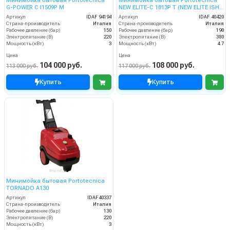
Минимойка бытовая Portotecnica
Минимойка бытовая Portotecnica
G-POWER C I1509P M
NEW ELITE-C 1813P T (NEW ELITE ISHH
2840 T)
Артикул
IDAF 94194
Артикул
IDAF 40420
Страна-производитель
Италия
Страна-производитель
Италия
Рабочее давление (бар)
150
Рабочее давление (бар)
190
Электропитание (В)
220
Электропитание (В)
380
Мощность (кВт)
3
Мощность (кВт)
4.7
Цена
Цена
104 000 руб.
108 000 руб.
113 000 руб.
117 000 руб.
Купить
Купить
Минимойка бытовая Portotecnica
TORNADO А130
Артикул
IDAF40337
Страна-производитель
Италия
Рабочее давление (бар)
130
Электропитание (В)
220
Мощность (кВт)
3