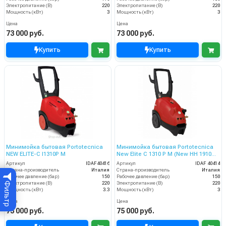
Электропитание (В)
220
Электропитание (В)
220
Мощность (кВт)
3
Мощность (кВт)
3
Цена
Цена
73 000 руб.
73 000 руб.
Купить
Купить
Минимойка бытовая Portotecnica
Минимойка бытовая Portotecnica
NEW ELITE-C I1310P M
New Elite C 1310 P M (New HH 1910
M)
Артикул
IDAF40416
Артикул
IDAF 40414
Страна-производитель
Италия
Страна-производитель
Италия
Рабочее давление (бар)
150
Рабочее давление (бар)
150
Электропитание (В)
220
Электропитание (В)
220
Фильтр
Мощность (кВт)
3.3
Мощность (кВт)
3
Цена
Цена
75 000 руб.
75 000 руб.