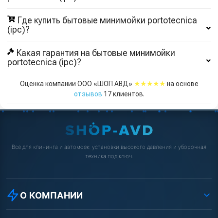
Где купить бытовые минимойки portotecnica
(ipc)?
Какая гарантия на бытовые минимойки
portotecnica (ipc)?
★★★★★
Оценка компании ООО «ШОП АВД»
на основе
отзывов
17
клиентов.
Всё для клининга и автомоек: установки высокого давления и уборочная
техника под ключ.
О КОМПАНИИ
О компании