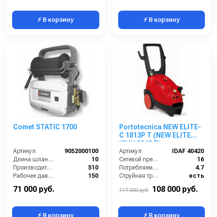
⚡ В корзину
⚡ В корзину
Comet STATIC 1700
Portotecnica NEW ELITE-
C 1813P T (NEW ELITE
ISHH 2840 T)
Артикул:
9052000100
Артикул:
IDAF 40420
Длина шланга ВД (м):
10
Сетевой предохранитель (А):
16
Производительность (л/ч):
510
Потребляемая мощность (Вт):
4.7
Рабочее давление (бар):
150
Струйная трубка (копьё):
есть
Мощность (кВт):
2.4
Производительность (л/ч):
800
71 000 руб.
108 000 руб.
117 000 руб.
⚡ В корзину
⚡ В корзину