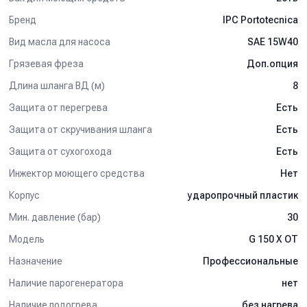
- Шланг высокого давления с винтовыми металлическими
Бренд
IPC Portotecnica
соединениями (8 м).
- Пистолет с шарнирным соединением для предотвращения
Вид масла для насоса
SAE 15W40
скручивания шланга.
- Струйная насадка с регулируемой головкой высокого/низкого
Грязевая фреза
Доп.опция
давления.
Длина шланга ВД (м)
8
Дополнительные опции:
Защита от перегрева
Есть
- Интегрированный барабан для сматывания шланга.
Защита от скручивания шланга
Есть
- Пескоструйная насадка.
Защита от сухогохода
Есть
- Насадка-гидрощетка.
- Насадка для мытья полов.
Инжектор моющего средства
Нет
- Пенообразователь (насадка с баком).
Корпус
ударопрочный пластик
Применение:
Мин. давление (бар)
30
Мойка автомобилей.
Модель
G 150 X OT
Мойка шасси.
Мойка двигателей.
Назначение
Профессиональные
Предварительная мойка на автоматических моечных линиях.
Наличие парогенератора
нет
Решение общих задач чистки на промышленных, коммунальных
и сельскохозяйственных предприятиях.
Наличие подогрева
без нагрева