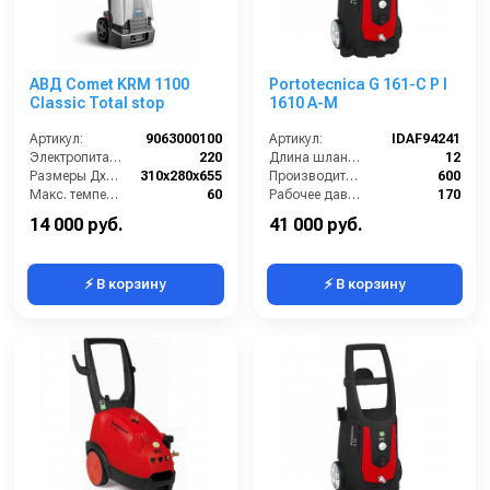
АВД Comet KRM 1100
Portotecnica G 161-C P I
Classic Total stop
1610 A-M
Артикул:
9063000100
Артикул:
IDAF94241
Электропитание (В):
220
Длина шланга ВД (м):
12
Размеры ДхШхВ (мм):
310x280x655
Производительность (л/ч):
600
Макс. температура воды на входе (°C):
60
Рабочее давление (бар):
170
Производительность (л/мин):
6
Мощность (кВт):
3
14 000 руб.
41 000 руб.
⚡ В корзину
⚡ В корзину