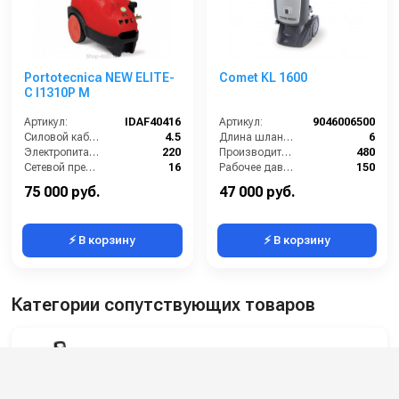
Portotecnica NEW ELITE-
Comet KL 1600
C I1310P M
Артикул:
IDAF40416
Артикул:
9046006500
Силовой кабель (м):
4.5
Длина шланга ВД (м):
6
Электропитание (В):
220
Производительность (л/ч):
480
Сетевой предохранитель (А):
16
Рабочее давление (бар):
150
Производительность (л/ч):
600
Мощность (кВт):
2.3
75 000 руб.
47 000 руб.
⚡ В корзину
⚡ В корзину
Категории сопутствующих товаров
Бытовые минимойки