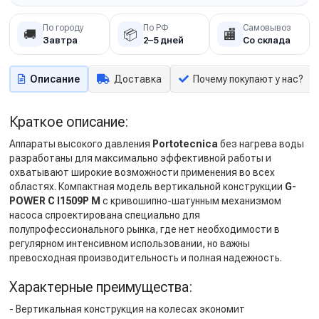
По городу
По РФ
Самовывоз
🚚
📦
🏬
Завтра
2–5 дней
Со склада
Описание
Доставка
Почему покупают у нас?
Краткое описание:
Аппараты высокого давления
Portotecnica
без нагрева воды
разработаны для максимально эффективной работы и
охватывают широкие возможности применения во всех
областях. Компактная модель вертикальной конструкции
G-
POWER C I1509P M
с кривошипно-шатунным механизмом
насоса спроектирована специально для
полупрофессионального рынка, где нет необходимости в
регулярном интенсивном использовании, но важны
превосходная производительность и полная надежность.
Характерные преимущества:
- Вертикальная конструкция на колесах экономит