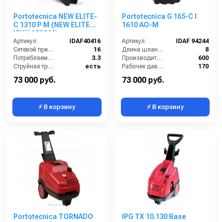
Portotecnica NEW ELITE-
Portotecnica G 165-C I
C 1310 P M (NEW ELITE
1610 AO-M
ISHH 1910 M)
Артикул:
IDAF40416
Артикул:
IDAF 94244
Сетевой предохранитель (А):
16
Длина шланга ВД (м):
8
Потребляемая мощность (Вт):
3.3
Производительность (л/ч):
600
Струйная трубка (копьё):
есть
Рабочее давление (бар):
170
Производительность (л/ч):
600
Мощность (кВт):
3
73 000 руб.
73 000 руб.
⚡ В корзину
⚡ В корзину
Portotecnica TORNADO
IPG TX 10.130 Base