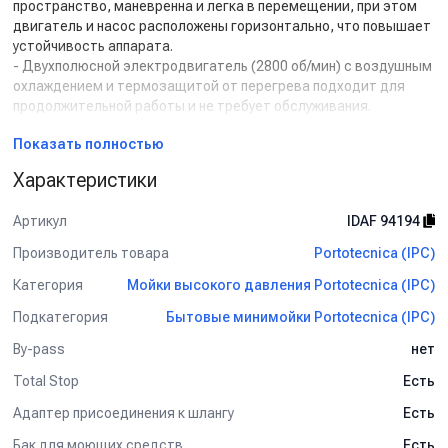
пространство, маневренна и легка в перемещении, при этом
двигатель и насос расположены горизонтально, что повышает
устойчивость аппарата.
- Двухполюсной электродвигатель (2800 об/мин) с воздушным
охлаждением и термозащитой от перегрева подходит для
продолжительной работы и не требует обслуживания.
- Надежный насос высокого давления с кривошипно-шатунным
Показать полностью
механизмом обеспечивает высокую производительность,
стойкость к износу, долгий срок службы и простоту
Характеристики
техобслуживания.
- Система контроля
Total Stop
отключает аппарат после
Артикул
IDAF 94194
отпускания рычага пистолета.
- Держатели для пистолета и насадок позволяют
Производитель товара
Portotecnica (IPC)
аксессуарам всегда быть под рукой.
Категория
Мойки высокого давления Portotecnica (IPC)
- Профессиональный манометр для постоянного контроля
рабочего давления.
Подкатегория
Бытовые минимойки Portotecnica (IPC)
- Бак для моющего средства объемом 3 л.
- Прочная конструкция аппарата, устойчивая к перепадам
By-pass
нет
температур, атмосферным осадкам и воздействию
Total Stop
Есть
химических средств.
Адаптер присоединения к шлангу
Есть
Комплект поставки:
Бак для моющих средств
Есть