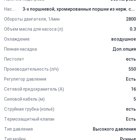
Видео-демонстрация возможностей аппарата
Насос
3-х поршневой, хромированные поршни из нерж. стали
высокого давления IPC Portotecnica серии G-
Обороты двигателя, 1/мин
2800
POWER:
Объем масла для насоса (л)
0.3
Охлаждение
воздушное
Пенная насадка
Доп.опция
Пистолет
есть
Производительность (л/ч)
550
Регулятор давления
Есть
Сетевой предохранитель (А)
16
Силовой кабель (м)
5
Струйная трубка (копьё)
есть
Термозащитный клапан
Есть
Тип давления
Высокого давления
Тип мойки
Ручные