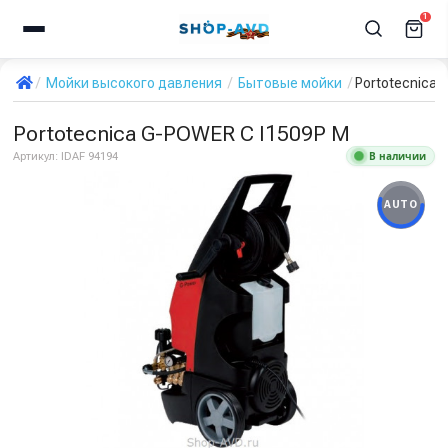
1
Мойки высокого давления
Бытовые мойки
Portotecnica 
Portotecnica G-POWER C I1509P M
В наличии
Артикул:
IDAF 94194
AUTO