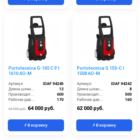
Portotecnica G-165 C P I
Portotecnica G 155-C I
1610 AO-M
1508 AO-M
Артикул:
IDAF 94245
Артикул:
IDAF 94242
Длина шланга ВД (м):
12
Длина шланга ВД (м):
8
Производительность (л/ч):
600
Производительность (л/ч):
500
Рабочее давление (бар):
170
Рабочее давление (бар):
160
Мощность (кВт):
3
Мощность (кВт):
2.5
64 000 руб.
62 000 руб.
69 000 руб.
⚡ В корзину
⚡ В корзину