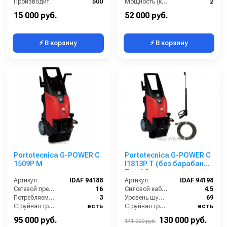
Производительность (л/ч):
500
Мощность (кВт):
2
Рабочее давление (бар):
140
Электропитание (В):
220
15 000 руб.
52 000 руб.
⚡ В корзину
⚡ В корзину
Portotecnica G-POWER C
Portotecnica G-POWER C
1509P M
I1813P T (без барабана)
Total Stop
Артикул:
IDAF 94188
Артикул:
IDAF 94198
Сетевой предохранитель (А):
16
Силовой кабель (м):
4.5
Потребляемая мощность (Вт):
3
Уровень шума (дБ):
69
Струйная трубка (копьё):
есть
Струйная трубка (копьё):
есть
Производительность (л/ч):
500
Мин. давление (бар):
30
95 000 руб.
130 000 руб.
141 000 руб.