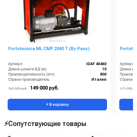
Portotecnica ML CMP 2840 T (By-Pass)
Portote
Артикул:
IDAF 40460
Артикул:
Длина шланга ВД (м):
10
Длина шл
Производительность (л/ч):
800
Производи
Страна-производитель:
Италия
Страна-п
Тип автомойки:
стационарная
Тип авто
149 000 руб.
162 000 руб.
171 000 ру
Электропитание:
3~ 400 В. 50 Гц
Электроп
⚡ В корзину
⚡Сопутствующие товары