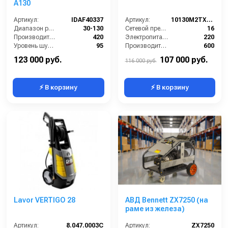
А130
Артикул:
IDAF40337
Артикул:
10130M2TX (VER.351)
Диапазон регулировки давления (бар):
30-130
Сетевой предохранитель (А):
16
Производительность (л/ч):
420
Электропитание (В):
220
Уровень шума (дБ):
95
Производительность (л/ч):
600
Размеры ДхШхВ (мм):
740х430х810
Уровень шума (дБ):
95
123 000 руб.
107 000 руб.
116 000 руб.
⚡ В корзину
⚡ В корзину
Lavor VERTIGO 28
АВД Bennett ZX7250 (на
раме из железа)
Артикул:
8.047.0003C
Артикул:
ZX7250