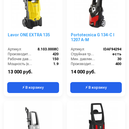
Lavor ONE EXTRA 135
Portotecnica G 134-C I
1207 A-M
Артикул:
8.103.0008C
Артикул:
IDAF94294
Производительность (л/ч):
420
Струйная трубка (копьё):
есть
Рабочее давление (бар):
150
Мин. давление (бар):
30
Мощность (кВт):
1.9
Производительность (л/ч):
400
Электропитание (В):
220
Рабочее давление (бар):
120
13 000 руб.
14 000 руб.
⚡ В корзину
⚡ В корзину