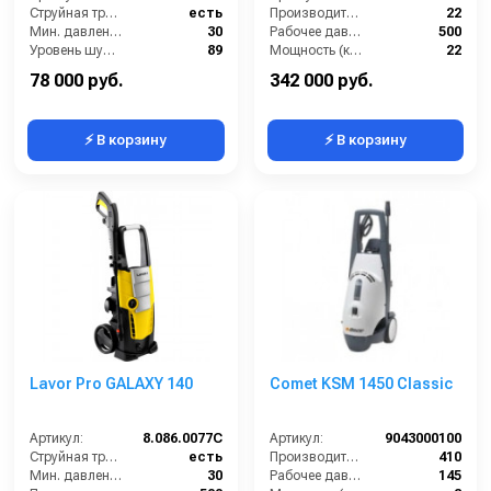
Струйная трубка (копьё):
есть
Производительность (л/мин):
22
Мин. давление (бар):
30
Рабочее давление (бар):
500
Уровень шума (дБ):
89
Мощность (кВт):
22
Производительность (л/ч):
500
Электропитание (В):
380
78 000 руб.
342 000 руб.
⚡ В корзину
⚡ В корзину
Lavor Pro GALAXY 140
Comet KSM 1450 Classic
Артикул:
8.086.0077C
Артикул:
9043000100
Струйная трубка (копьё):
есть
Производительность (л/ч):
410
Мин. давление (бар):
30
Рабочее давление (бар):
145