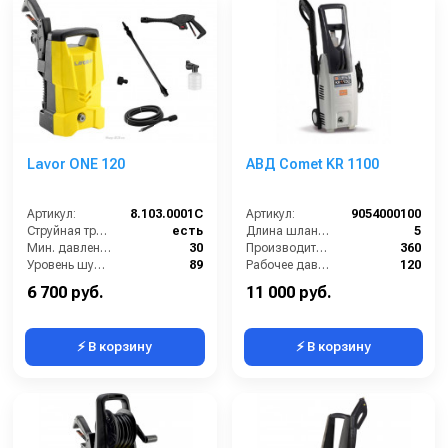
Lavor ONE 120
АВД Comet KR 1100
Артикул:
8.103.0001C
Артикул:
9054000100
Струйная трубка (копьё):
есть
Длина шланга ВД (м):
5
Мин. давление (бар):
30
Производительность (л/ч):
360
Уровень шума (дБ):
89
Рабочее давление (бар):
120
Производительность (л/ч):
300
Мощность (кВт):
1.6
6 700 руб.
11 000 руб.
⚡ В корзину
⚡ В корзину