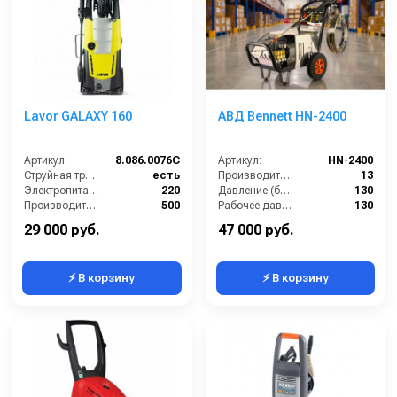
Lavor GALAXY 160
АВД Bennett HN-2400
Артикул:
8.086.0076C
Артикул:
HN-2400
Струйная трубка (копьё):
есть
Производительность (л/мин):
13
Электропитание (В):
220
Давление (бар):
130
Производительность (л/ч):
500
Рабочее давление (бар):
130
Рабочее давление (бар):
160
Мощность (кВт):
2.4
29 000 руб.
47 000 руб.
⚡ В корзину
⚡ В корзину