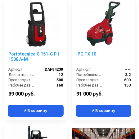
Portotecnica G 151-C P I
IPG TX 10
1508 A-M
Артикул:
IDAF94239
Артикул:
----
Длина шланга ВД (м):
12
Потребляемая мощность (кВт):
3.2
Производительность (л/ч):
500
Производительность (л/ч):
600
Рабочее давление (бар):
160
Рабочее давление (бар):
150
Мощность (кВт):
2.3
Мощность (кВт):
3.2
39 000 руб.
91 000 руб.
⚡ В корзину
⚡ В корзину