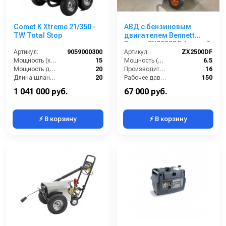
Comet K Xtreme 21/350 -
АВД с бензиновым
TW Total Stop
двигателем Bennett
Power ZX2500DF (ручной
Артикул:
9059000300
стартер)
Артикул:
ZX2500DF
Мощность (кВт):
15
Мощность (л/с):
6.5
Мощность двигателя (лс):
20
Производительность (л/мин):
16
Длина шланга ВД (м):
20
Рабочее давление (бар):
150
Струйная трубка (копьё):
есть
Обороты двигателя (об/мин):
3400
1 041 000 руб.
67 000 руб.
⚡ В корзину
⚡ В корзину