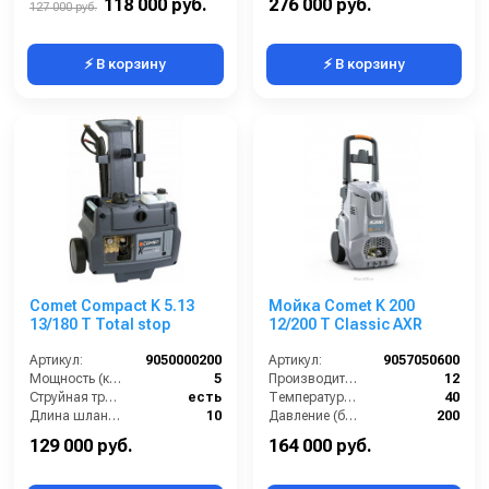
118 000 руб.
276 000 руб.
127 000 руб.
⚡ В корзину
⚡ В корзину
Comet Compact K 5.13
Мойка Comet K 200
13/180 T Total stop
12/200 T Classic AXR
Артикул:
9050000200
Артикул:
9057050600
Мощность (кВт):
5
Производительность (л/мин):
12
Струйная трубка (копьё):
есть
Температура (°C):
40
Длина шланга ВД (м):
10
Давление (бар):
200
Размеры ДхШхВ (мм):
630x540x930
Напряжение (В):
380
129 000 руб.
164 000 руб.