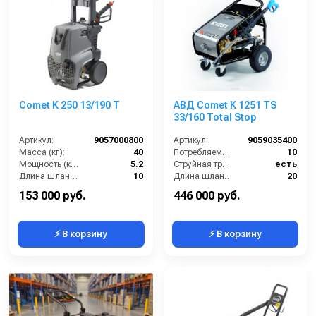
Comet K 250 13/190 T
АВД Comet K 1251 TS
33/160 Total Stop
Артикул:
9057000800
Артикул:
9059035400
Масса (кг):
40
Потребляемая мощность (Вт):
10
Мощность (кВт):
5.2
Струйная трубка (копьё):
есть
Длина шланга ВД (м):
10
Длина шланга ВД (м):
20
Производительность (л/ч):
800
Размеры ДхШхВ (мм):
900х750х950
153 000 руб.
446 000 руб.
⚡ В корзину
⚡ В корзину