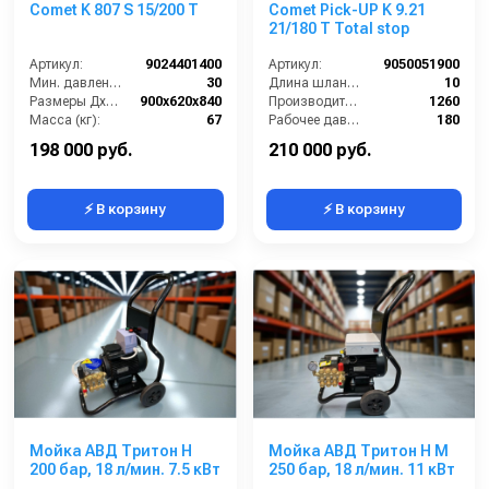
Comet K 807 S 15/200 T
Comet Pick-UP K 9.21
21/180 T Total stop
Артикул:
9024401400
Артикул:
9050051900
Мин. давление (бар):
30
Длина шланга ВД (м):
10
Размеры ДхШхВ (мм):
900x620x840
Производительность (л/ч):
1260
Масса (кг):
67
Рабочее давление (бар):
180
Электропитание (В):
380
Мощность (кВт):
7.5
198 000 руб.
210 000 руб.
⚡ В корзину
⚡ В корзину
Мойка АВД Тритон H
Мойка АВД Тритон H M
200 бар, 18 л/мин. 7.5 кВт
250 бар, 18 л/мин. 11 кВт