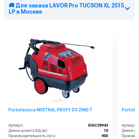
🚚 Для заказа LAVOR Pro TUCSON XL 2515
LP в Москве
Portotecnica MISTRAL PROFY DS 2960 T
Portote
Артикул:
IDAC39943
Артикул:
Длина шланга ВД (м):
10
Длина шл
Производительность (л/ч):
900
Производи