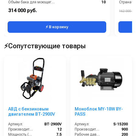
Объём бака для моющего средства (л):
10
Страна-п
Объём топливного бака (л):
10
Тип авто
314 000 руб.
162 000 ру
Расход топлива (кг/ч):
5.8
Электроп
⚡ В корзину
⚡Сопутствующие товары
АВД с бензиновым
Моноблок MY-18W BY-
двигателем BT-2900V
PASS
Артикул:
BT-2900V
Артикул:
S-15200
Производительность (л/мин):
12
Производительность (л/ч):
900
Мощность (л.с.):
7.5
Рабочее давление (бар):
200