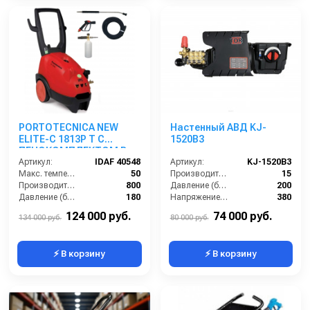
PORTOTECNICA NEW
Настенный АВД KJ-
ELITE-C 1813P T С
1520B3
ПЕНОКОМПЛЕКТОМ В
СБОРЕ
Артикул:
IDAF 40548
Артикул:
KJ-1520B3
Макс. температура воды (°C):
50
Производительность (л/мин):
15
Производительность (л/ч):
800
Давление (бар):
200
Давление (бар):
180
Напряжение (В):
380
Мощность (Вт):
4700
Обороты двигателя (об/мин):
1450
124 000 руб.
74 000 руб.
134 000 руб.
80 000 руб.
⚡ В корзину
⚡ В корзину