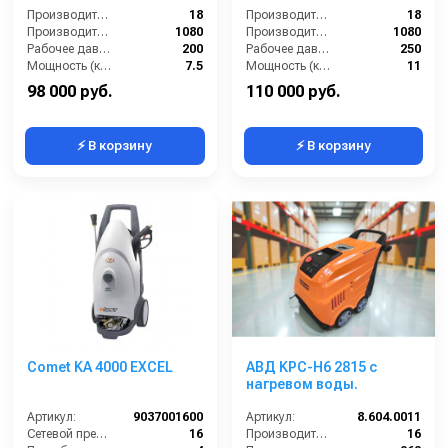
Производительность (л/мин):
18
Производительность (л/мин):
18
Производительность (л/ч):
1080
Производительность (л/ч):
1080
Рабочее давление (бар):
200
Рабочее давление (бар):
250
Мощность (кВт):
7.5
Мощность (кВт):
11
98 000 руб.
110 000 руб.
⚡ В корзину
⚡ В корзину
Comet KA 4000 EXCEL
АВД KPC-H6 2815 с
нагревом воды.
Артикул:
9037001600
Артикул:
8.604.0011
Сетевой предохранитель (А):
16
Производительность (л/мин):
16