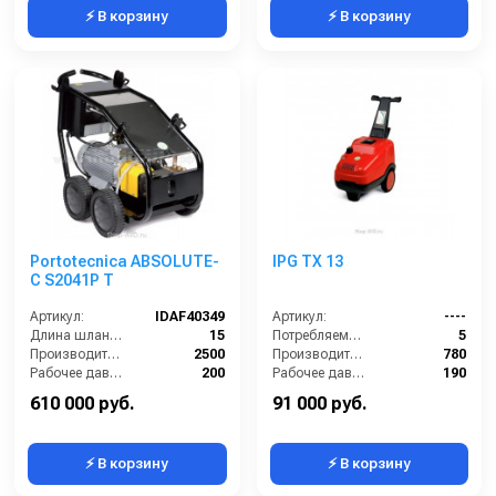
⚡ В корзину
⚡ В корзину
Portotecnica ABSOLUTE-
IPG TX 13
C S2041P T
Артикул:
IDAF40349
Артикул:
----
Длина шланга ВД (м):
15
Потребляемая мощность (кВт):
5
Производительность (л/ч):
2500
Производительность (л/ч):
780
Рабочее давление (бар):
200
Рабочее давление (бар):
190
Мощность (кВт):
15
Мощность (кВт):
5
610 000 руб.
91 000 руб.
⚡ В корзину
⚡ В корзину