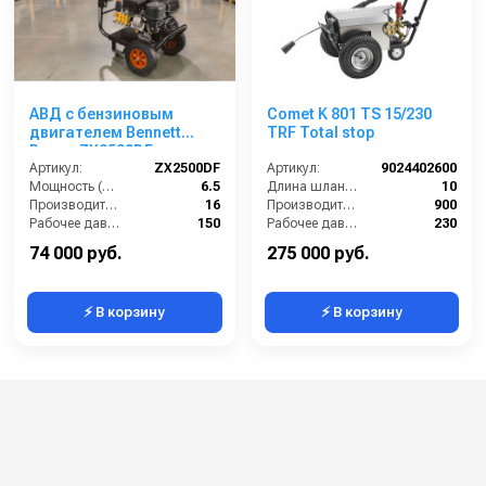
АВД с бензиновым
Comet K 801 TS 15/230
двигателем Bennett
TRF Total stop
Power ZX2500DF
(электрический
Артикул:
ZX2500DF
Артикул:
9024402600
стартер)
Мощность (л/с):
6.5
Длина шланга ВД (м):
10
Производительность (л/мин):
16
Производительность (л/ч):
900
Рабочее давление (бар):
150
Рабочее давление (бар):
230
Обороты двигателя (об/мин):
3400
Мощность (кВт):
7.3
74 000 руб.
275 000 руб.
⚡ В корзину
⚡ В корзину
Категории сопутствующих товаров
Профессиональные мойки высокого
давления