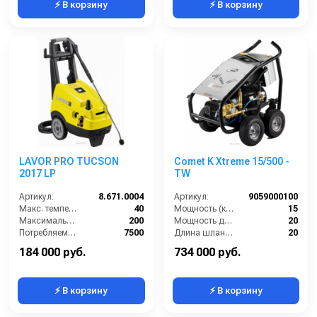
⚡ В корзину
⚡ В корзину
LAVOR PRO TUCSON
Comet K Xtreme 15/500 -
2017 LP
TW
Артикул:
8.671.0004
Артикул:
9059000100
Макс. температура воды (°C):
40
Мощность (кВт):
15
Максимальное давление (бар):
200
Мощность двигателя (лс):
20
Потребляемая мощность (кВт):
7500
Длина шланга ВД (м):
20
Производительность (л/ч):
1020
Струйная трубка (копьё):
есть
184 000 руб.
734 000 руб.
⚡ В корзину
⚡ В корзину