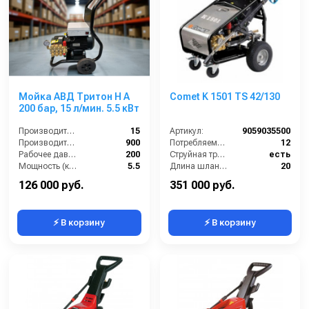
Мойка АВД Тритон H A
Comet K 1501 TS 42/130
200 бар, 15 л/мин. 5.5 кВт
Производительность (л/мин):
15
Артикул:
9059035500
Производительность (л/ч):
900
Потребляемая мощность (Вт):
12
Рабочее давление (бар):
200
Струйная трубка (копьё):
есть
Мощность (кВт):
5.5
Длина шланга ВД (м):
20
Размеры ДхШхВ (мм):
900х750х950
126 000 руб.
351 000 руб.
⚡ В корзину
⚡ В корзину