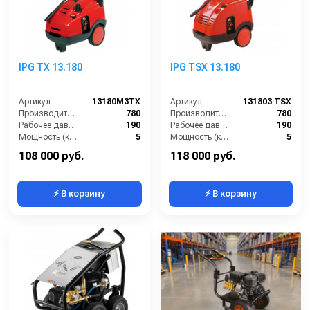
IPG TX 13.180
IPG TSX 13.180
Артикул:
13180M3TX
Артикул:
131803 TSX
Производительность (л/ч):
780
Производительность (л/ч):
780
Рабочее давление (бар):
190
Рабочее давление (бар):
190
Мощность (кВт):
5
Мощность (кВт):
5
Электропитание (В):
380
Электропитание (В):
380
108 000 руб.
118 000 руб.
⚡ В корзину
⚡ В корзину