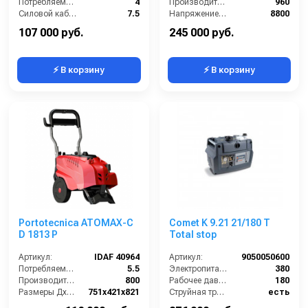
Потребляемая мощность (Вт):
4
Производительность (л/ч):
960
Силовой кабель (м):
7.5
Напряжение (В):
8800
Производительность (л/ч):
700
Рабочее давление (бар):
280
107 000 руб.
245 000 руб.
⚡ В корзину
⚡ В корзину
Portotecnica ATOMAX-C
Comet K 9.21 21/180 T
D 1813 P
Total stop
Артикул:
IDAF 40964
Артикул:
9050050600
Потребляемая мощность (Вт):
5.5
Электропитание (В):
380
Производительность (л/ч):
800
Рабочее давление (бар):
180
Размеры ДхШхВ (мм):
751х421х821
Струйная трубка (копьё):
есть
Длина шланга ВД (м):
10
Длина шланга ВД (м):
10