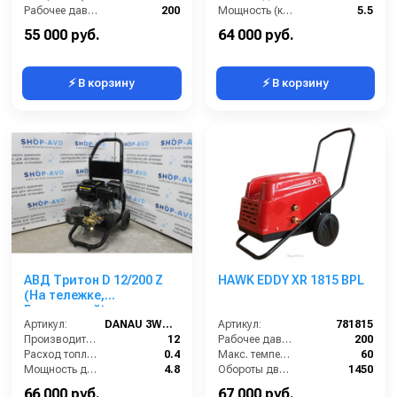
Рабочее давление (бар):
200
Мощность (кВт):
5.5
Обороты двигателя (об/мин):
3400
Электропитание (В):
380
55 000 руб.
64 000 руб.
⚡ В корзину
⚡ В корзину
АВД Тритон D 12/200 Z
HAWK EDDY XR 1815 BPL
(На тележке,
Бензиновый)
Артикул:
DANAU 3WZ-1506
Артикул:
781815
Производительность (л/мин):
12
Рабочее давление (бар):
200
Расход топлива (л/ч):
0.4
Макс. температура воды на входе (°C):
60
Мощность двигателя (кВт):
4.8
Обороты двигателя (об/мин):
1450
Объём топливного бака (л):
3.6
Потребляемая мощность (кВт):
4
66 000 руб.
67 000 руб.