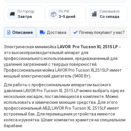
По городу
По РФ
Самовывоз
🚚
📦
🏬
Завтра
2–5 дней
Со склада
Описание
Доставка
Почему покупают у нас?
Электрическая минимойка
LAVOR Pro Tucson XL 2515 LP
–
это высокопроизводительный аппарат для
профессионального использования, предназначенный для
удаления загрязнений с твердых поверхностей.
Профессиональная мойка LAVOR Pro Tucson XL2515LP имеет
мощный электрический двигатель (9400 Вт).
Для работы с профессиональным аппаратом высокого
давления LAVOR Pro Tucson XL 2515 LP
можно выбрать одну из
нескольких насадок, поставляющихся в комплекте. Можно
использовать и химические моющие средства. Для этого
профессиональный
АВД LAVOR Pro Tucson XL 2515LP имеет
встроенный бак. Для перемещения устройства имеются
колеса и рукоятка. Шланг компактно хранится на специальном
барабане.