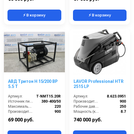
⚡ В корзину
⚡ В корзину
АВД Тритон H 15/200 BP
LAVOR Professional HTR
5.5 T
2515 LP
Артикул:
T-NMT15.20R
Артикул:
8.623.0951
Источник питания (~/В/Гц):
380-400/50
Производительность (л/ч):
900
Максимальное давление (бар):
220
Рабочее давление (бар):
250
Производительность (л/ч):
900
Мощность (кВт):
8.7
Размеры (ДхШхВ):
590х405х375
Электропитание (В):
400
69 000 руб.
740 000 руб.