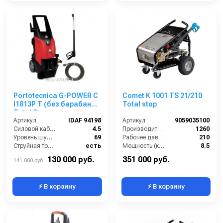
Portotecnica G-POWER C
Comet K 1001 TS 21/210
I1813P T (без барабана)
Total stop
Total Stop
Артикул:
IDAF 94198
Артикул:
9059035100
Силовой кабель (м):
4.5
Производительность (л/ч):
1260
Уровень шума (дБ):
69
Рабочее давление (бар):
210
Струйная трубка (копьё):
есть
Мощность (кВт):
8.5
Мин. давление (бар):
30
Электропитание (В):
380
130 000 руб.
351 000 руб.
141 000 руб.
⚡ В корзину
⚡ В корзину