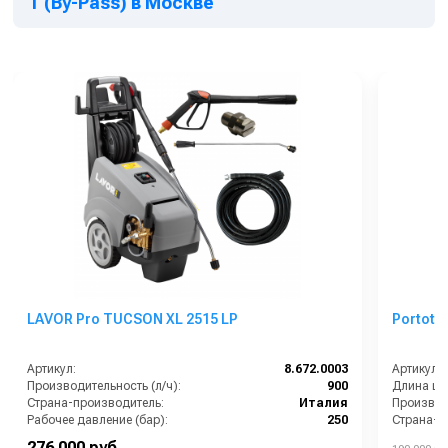
T (By-Pass) в Москве
LAVOR Pro TUCSON XL 2515 LP
Portote
Артикул:
8.672.0003
Артикул:
Производительность (л/ч):
900
Длина шл
Страна-производитель:
Италия
Производи
Рабочее давление (бар):
250
Страна-п
Мощность (кВт):
9.4
Тип авто
276 000 руб.