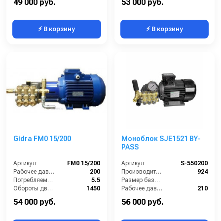
49 000 руб.
53 000 руб.
⚡ В корзину
⚡ В корзину
Gidra FM0 15/200
Моноблок SJE1521 BY-
PASS
Артикул:
FM0 15/200
Артикул:
S-550200
Рабочее давление (бар):
200
Производительность (л/ч):
924
Потребляемая мощность (кВт):
5.5
Размер базовой станции (ДхШхВ):
Обороты двигателя (об/мин):
1450
Рабочее давление (бар):
210
Производительность (л/ч):
900
Мощность (кВт):
5.5
54 000 руб.
56 000 руб.