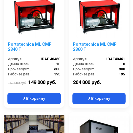
Portotecnica ML CMP
Portotecnica ML CMP
2840 T
2860 T
Артикул:
IDAF 40460
Артикул:
IDAF40461
Длина шланга ВД (м):
10
Длина шланга ВД (м):
10
Производительность (л/ч):
800
Производительность (л/ч):
900
Рабочее давление (бар):
195
Рабочее давление (бар):
195
Мощность (кВт):
5.1
Мощность (кВт):
6.5
149 000 руб.
204 000 руб.
162 000 руб.
⚡ В корзину
⚡ В корзину