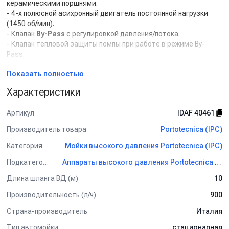
керамическими поршнями.
- 4-х полюсной асихронный двигатель постоянной нагрузки
(1450 об/мин).
- Клапан
By-Pass
с регулировкой давления/потока.
- Клапан тепловой защиты помпы при работе в режиме By-
Pass.
- Общий выключатель с тепловой защитой.
Показать полностью
- Входной фильтр тонкой очистки воды с высокой пропускной
способностью.
Характеристики
- Металлическая рама с покрытием порошковой краской.
- Доступ ко всем компонентам для удобства обслуживания.
Артикул
IDAF 40461
Комплект поставки:
Производитель товара
Portotecnica (IPC)
- Шланг высокого давления 10 м.
Категория
Мойки высокого давления Portotecnica (IPC)
- Пистолет.
Подкатегория
Аппараты высокого давления Portotecnica (IPC)
- Струйная трубка из нержавеющей стали 700 мм.
- Форсунка.
Длина шланга ВД (м)
10
Применение:
Производительность (л/ч)
900
Стационарный аппарат высокого давления для
Страна-производитель
Италия
профессионального использования способен работать в
Тип автомойки
стационарная