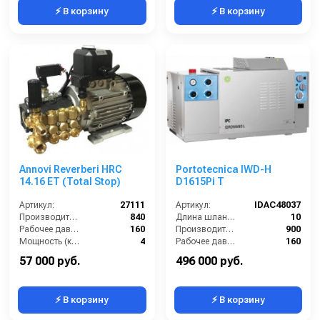
⚡ В корзину
⚡ В корзину
Annovi Reverberi HRC
Portotecnica IWD-H
14.16 ET (Total Stop)
D1615Pi T
Артикул:
27111
Артикул:
IDAC48037
Производительность (л/ч):
840
Длина шланга ВД (м):
10
Рабочее давление (бар):
160
Производительность (л/ч):
900
Мощность (кВт):
4
Рабочее давление (бар):
160
Электропитание (В):
380
Мощность (кВт):
6.5
57 000 руб.
496 000 руб.
⚡ В корзину
⚡ В корзину