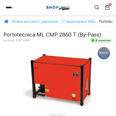
0
Мойки высокого давления
Стационарные АВД
Portotecn
Portotecnica ML CMP 2860 T (By-Pass)
В наличии
Артикул:
IDAF 40461
AUTO