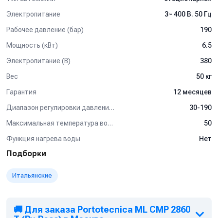
любом сегменте, обеспечивая высокие рабочие показатели.
Электропитание
3~ 400 В. 50 Гц
Обратите внимание:
Рабочее давление (бар)
190
*
Данный аппарат высокого давления не оснащен системой
Total-Stop. Если перерыв в работе мойки высокого давления с
Мощность (кВт)
6.5
выключенным пистолетом составляет более 5 минут, то
необходимо выключить мойку высокого давления.
Электропитание (В)
380
Вес
50 кг
Гарантия
12 месяцев
Диапазон регулировки давления (бар)
30-190
Максимальная температура воды (°C)
50
Функция нагрева воды
Нет
Подборки
Итальянские
🚚 Для заказа Portotecnica ML CMP 2860