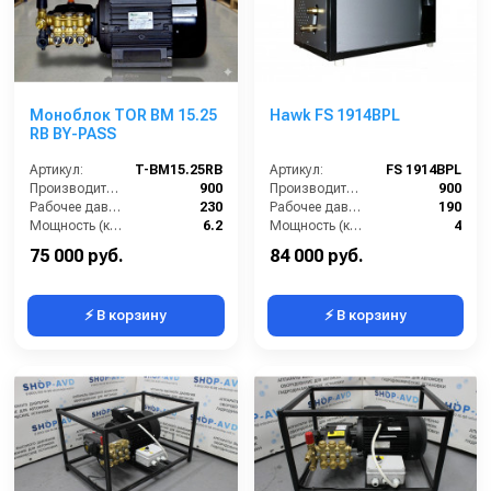
Моноблок TOR BM 15.25
Hawk FS 1914BPL
RB BY-PASS
Артикул:
T-BM15.25RB
Артикул:
FS 1914BPL
Производительность (л/ч):
900
Производительность (л/ч):
900
Рабочее давление (бар):
230
Рабочее давление (бар):
190
Мощность (кВт):
6.2
Мощность (кВт):
4
Электропитание (В):
380
Электропитание (В):
380
75 000 руб.
84 000 руб.
⚡ В корзину
⚡ В корзину