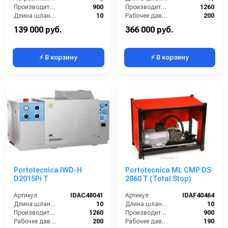
Производительность (л/ч):
900
Производительность (л/ч):
1260
Длина шланга ВД (м):
10
Рабочее давление (бар):
200
Размеры ДхШхВ (мм):
550x350x350
Мощность (кВт):
9.4
139 000 руб.
366 000 руб.
⚡ В корзину
⚡ В корзину
Portotecnica IWD-H
Portotecnica ML CMP DS
D2015Pi T
2860 T (Total Stop)
Артикул:
IDAC48041
Артикул:
IDAF40464
Длина шланга ВД (м):
10
Длина шланга ВД (м):
10
Производительность (л/ч):
1260
Производительность (л/ч):
900
Рабочее давление (бар):
200
Рабочее давление (бар):
190