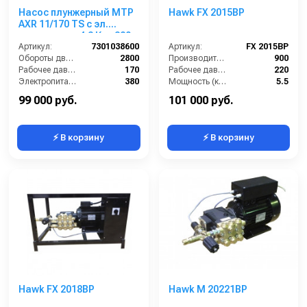
Насос плунжерный MTP
Hawk FX 2015BP
AXR 11/170 TS с эл.
двигателем 4,3 Квт 380
В
Артикул:
7301038600
Артикул:
FX 2015BP
Обороты двигателя (об/мин):
2800
Производительность (л/ч):
900
Рабочее давление (бар):
170
Рабочее давление (бар):
220
Электропитание (В):
380
Мощность (кВт):
5.5
Мощность (кВт):
4.3
Электропитание (В):
380
99 000 руб.
101 000 руб.
⚡ В корзину
⚡ В корзину
Hawk FX 2018BP
Hawk M 20221BP