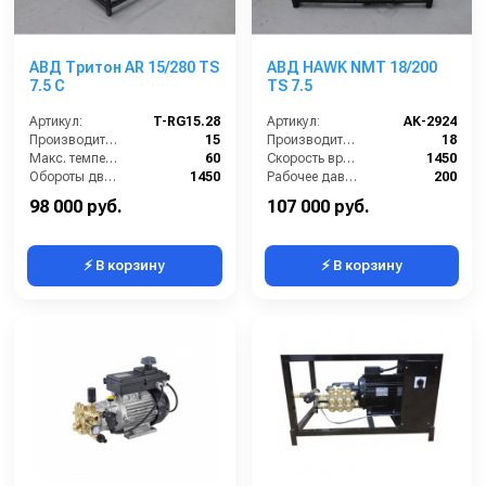
АВД Тритон AR 15/280 TS
АВД HAWK NMT 18/200
7.5 C
TS 7.5
Артикул:
T-RG15.28
Артикул:
AK-2924
Производительность (л/мин):
15
Производительность (л/мин):
18
Макс. температура воды на входе (°C):
60
Скорость вращения (об/мин):
1450
Обороты двигателя (об/мин):
1450
Рабочее давление (бар):
200
Габариты (ДхШхВ):
590х405х375
Мощность (кВт):
7.5
98 000 руб.
107 000 руб.
⚡ В корзину
⚡ В корзину