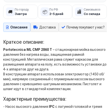
По городу
По РФ
Самовывоз
🚚
📦
🏬
Завтра
2–5 дней
Со склада
Описание
Доставка
Почему покупают у нас?
Краткое описание:
Portotecnica ML CMP 2860 T
– стационарная мойка высокого
давления без нагрева воды, защищенная рамной
конструкцией. Металлическая рама служит каркасом для
размещения аппарата на полу, есть возможность установки до
4-х аппаратов друг на друга.
В конструкции аппарата использован электромотор (1450 об/
мин), напрямую соединенный с плунжерным насосом высокого
давления с кривошипно-шатунным механизмом. Пистолет и
шланг идут в стандартной комплектации.
Характерные преимущества:
- Насос высокого давления
IPC
с латунной головкой и тремя