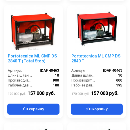
Portotecnica ML CMP DS
Portotecnica ML CMP DS
2840 T (Total Stop)
2840 T
Артикул:
IDAF 40463
Артикул:
IDAF 40463
Длина шланга ВД (м):
10
Длина шланга ВД (м):
10
Производительность (л/ч):
900
Производительность (л/ч):
800
Рабочее давление (бар):
180
Рабочее давление (бар):
195
Мощность (кВт):
5.1
Мощность (кВт):
5.1
157 000 руб.
157 000 руб.
170 000 руб.
170 000 руб.
⚡ В корзину
⚡ В корзину