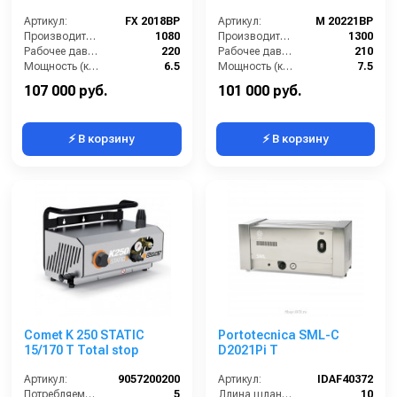
Артикул:
FX 2018BP
Артикул:
M 20221BP
Производительность (л/ч):
1080
Производительность (л/ч):
1300
Рабочее давление (бар):
220
Рабочее давление (бар):
210
Мощность (кВт):
6.5
Мощность (кВт):
7.5
Электропитание (В):
380
Электропитание (В):
380
107 000 руб.
101 000 руб.
⚡ В корзину
⚡ В корзину
Comet K 250 STATIC
Portotecnica SML-C
15/170 T Total stop
D2021Pi T
Артикул:
9057200200
Артикул:
IDAF40372
Потребляемая мощность (Вт):
5
Длина шланга ВД (м):
10