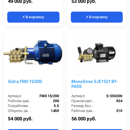
49 000 руб.
53 000 руб.
⚡ В корзину
⚡ В корзину
Gidra FM0 15/200
Моноблок SJE1521 BY-
PASS
Артикул:
FM0 15/200
Артикул:
S-550200
Рабочее давление (бар):
200
Производительность (л/ч):
924
Потребляемая мощность (кВт):
5.5
Размер базовой станции (ДхШхВ):
Обороты двигателя (об/мин):
1450
Рабочее давление (бар):
210
Производительность (л/ч):
900
Мощность (кВт):
5.5
54 000 руб.
56 000 руб.