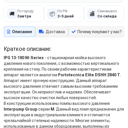
По городу
По РФ
Самовывоз
🚚
📦
🏬
Завтра
2–5 дней
Со склада
Описание
Доставка
Почему покупают у нас?
Краткое описание:
IPG 13-180 M-Series
- стационарная мойка высокого
давления нового поколения, с возможностью вертикального
крепления на стену. По своим рабочим характеристикам
аппарат является аналогом
Portotecnica Elite DSHH 2840 T
.
Аппарат имеет прочную конструкцию. Данный аппарат
высокого давления отвечает самым высоким требованиям
эксплуатации. Он неприхотлив и надежен. Обеспечивает
высокое качество очистки любых поверхностей.
В конструкции использованы помпы высокого давления
Interpump Group
серии
M
. Данный вид помп предназначен для
эксплуатации в индустриальном клининге и отличается
чрезвычайной степенью надежности. Многие элементы,
использованные в данном оборудовании, выполнены из