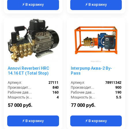
⚡ В корзину
⚡ В корзину
Annovi Reverberi HRC
Interpump Аква-2 By-
14.16 ET (Total Stop)
Pass
Артикул:
27111
Артикул:
78911342
Производительность (л/ч):
840
Производительность (л/ч):
900
Рабочее давление (бар):
160
Рабочее давление (бар):
190
Мощность (кВт):
4
Мощность (кВт):
5.5
Электропитание (В):
380
Электропитание (В):
380
57 000 руб.
77 000 руб.
⚡ В корзину
⚡ В корзину