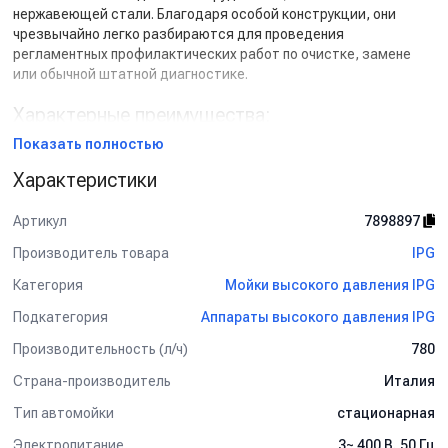
нержавеющей стали. Благодаря особой конструкции, они
чрезвычайно легко разбираются для проведения
регламентных профилактических работ по очистке, замене
или обычной штатной диагностике.
Характерные преимущества:
Показать полностью
- Помпа
Interpump Group
.
- 3-х поршневой насос с кривошипно-шатунным механизмом.
Характеристики
- Поршни выполнены из керамики.
- Головка насоса выполнена из кованной латуни.
Артикул
7898897
- Двухполюсной электромотор (2800 об/мин)
продолжительного действия с термозащитой.
Производитель товара
IPG
- Регулятор давления.
Категория
Мойки высокого давления IPG
- Манометр.
-
Сделано в Италии
, товар несёт стандартный ярлык
Подкатегория
Аппараты высокого давления IPG
Евросоюза.
Производительность (л/ч)
780
Комплект поставки:
Страна-производитель
Италия
Стандартно аппарат поставляется без шланга, пистолета и
Тип автомойки
стационарная
аксессуаров.
Электропитание
3~ 400 В. 50 Гц