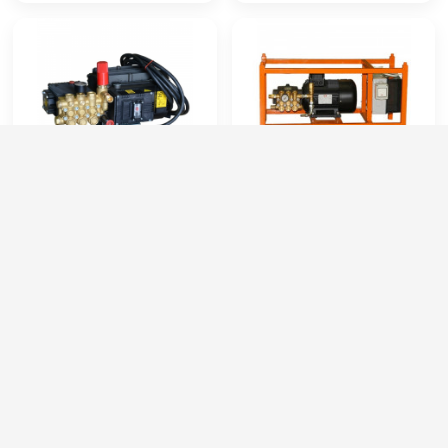
IPG M 13
Interpump Аква-1 By-
Pass
Артикул:
131803 М (VER.007)
Артикул:
78911338
Потребляемая мощность (кВт):
5
Производительность (л/ч):
900
Производительность (л/ч):
780
Рабочее давление (бар):
190
Рабочее давление (бар):
180
Мощность (кВт):
5.5
Мощность (кВт):
5
Электропитание (В):
380
73 000 руб.
65 000 руб.
⚡ В корзину
⚡ В корзину