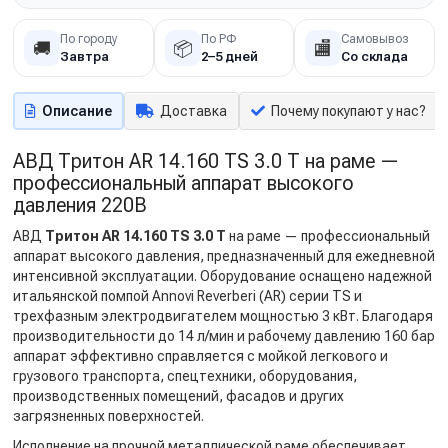
По городу
По РФ
Самовывоз
🚚
📦
🏬
Завтра
2–5 дней
Со склада
Описание
Доставка
Почему покупают у нас?
АВД Тритон AR 14.160 TS 3.0 Т на раме —
профессиональный аппарат высокого
давления 220В
АВД
Тритон AR 14.160 TS 3.0 Т
на раме — профессиональный
аппарат высокого давления, предназначенный для ежедневной
интенсивной эксплуатации. Оборудование оснащено надежной
итальянской помпой Annovi Reverberi (AR) серии TS и
трехфазным электродвигателем мощностью 3 кВт. Благодаря
производительности до 14 л/мин и рабочему давлению 160 бар
аппарат эффективно справляется с мойкой легкового и
грузового транспорта, спецтехники, оборудования,
производственных помещений, фасадов и других
загрязненных поверхностей.
Исполнение на прочной металлической раме обеспечивает