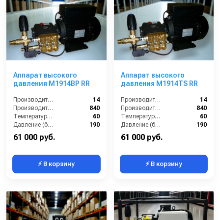
Аппарат высокого
Аппарат высокого
давления M1914BP RR
давления М1914TS RR
Производительность (л/мин):
14
Производительность (л/мин):
14
Производительность (л/ч):
840
Производительность (л/ч):
840
Температура (°C):
60
Температура (°C):
60
Давление (бар):
190
Давление (бар):
190
61 000 руб.
61 000 руб.
⚡ В корзину
⚡ В корзину