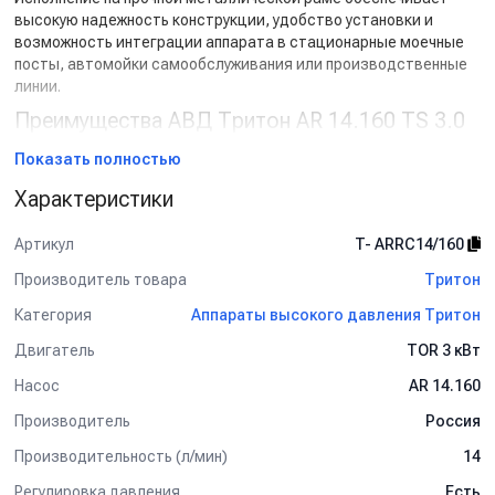
высокую надежность конструкции, удобство установки и
возможность интеграции аппарата в стационарные моечные
посты, автомойки самообслуживания или производственные
линии.
Преимущества АВД Тритон AR 14.160 TS 3.0
Т
Показать полностью
Рабочее давление до 160 бар для эффективного
Характеристики
удаления сложных загрязнений.
Производительность 14 л/мин позволяет быстро
Артикул
T- ARRC14/160
выполнять большие объемы работ.
Профессиональная итальянская помпа AR серии TS с
Производитель товара
Тритон
длительным сроком службы.
Надежный двигатель 220 В мощностью 3 кВт.
Категория
Аппараты высокого давления Тритон
Прочная металлическая рама с антикоррозийным
Двигатель
TOR 3 кВт
покрытием.
Подходит для длительной ежедневной эксплуатации.
Насос
AR 14.160
Простое обслуживание и доступность запасных частей.
Производитель
Россия
Возможность подключения дополнительных
аксессуаров.
Производительность (л/мин)
14
Область применения
Регулировка давления
Есть