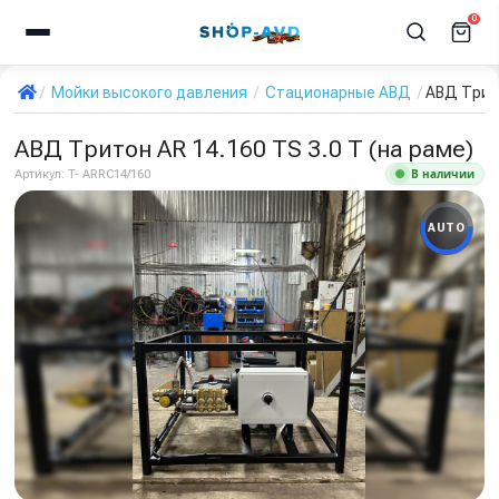
0
Мойки высокого давления
Стационарные АВД
АВД Трито
АВД Тритон AR 14.160 TS 3.0 Т (на раме)
В наличии
Артикул:
T- ARRC14/160
AUTO