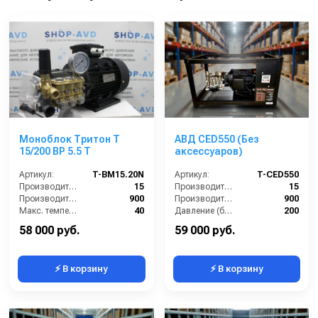
Моноблок Тритон T
АВД CED550 (Без
15/200 BP 5.5 T
аксессуаров)
Артикул:
T-BM15.20N
Артикул:
T-CED550
Производительность (л/мин):
15
Производительность (л/мин):
15
Производительность (л/ч):
900
Производительность (л/ч):
900
Макс. температура воды на входе (°C):
40
Давление (бар):
200
Обороты двигателя (об/мин):
1450
Напряжение (В):
380
58 000 руб.
59 000 руб.
⚡ В корзину
⚡ В корзину