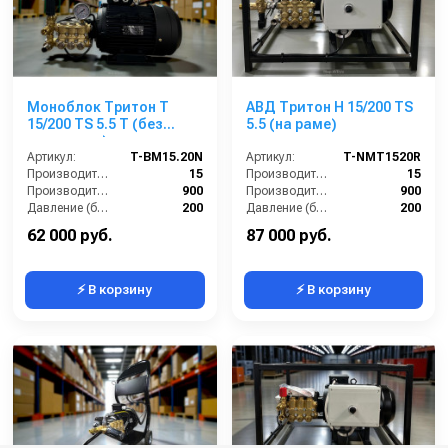
Моноблок Тритон T
АВД Тритон Н 15/200 TS
15/200 TS 5.5 T (без
5.5 (на раме)
электрики)
Артикул:
T-BM15.20N
Артикул:
T-NMT1520R
Производительность (л/мин):
15
Производительность (л/мин):
15
Производительность (л/ч):
900
Производительность (л/ч):
900
Давление (бар):
200
Давление (бар):
200
Напряжение (В):
380
Напряжение (В):
380
62 000 руб.
87 000 руб.
⚡ В корзину
⚡ В корзину