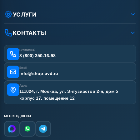
Защита данных клиента
Как заказать?
Условия соглашения
Оплата
УСЛУГИ
Вакансии
Доставка
Услуги
Рассрочка
Гарантия
Аренда АВД
КОНТАКТЫ
Статьи
Лизинг
Ремонт АВД
Получить скидку
Сертификаты
Бесплатный
Наши работы
8 (800) 350-16-98
Отзывы наших клиентов
Email
Карта сайта
info@shop-avd.ru
Адрес
111024, г. Москва, ул. Энтузиастов 2-я, дом 5
корпус 17, помещение 12
МЕССЕНДЖЕРЫ