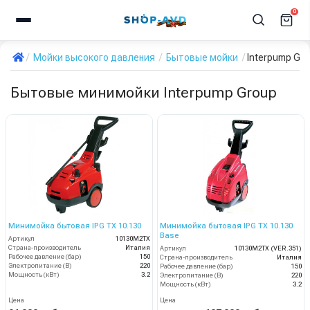
0
Мойки высокого давления
Бытовые мойки
Interpump Gr
Бытовые минимойки Interpump Group
Минимойка бытовая IPG TX 10.130
Минимойка бытовая IPG TX 10.130
Base
Артикул
10130M2TX
Страна-производитель
Италия
Артикул
10130M2TX (VER.351)
Рабочее давление (бар)
150
Страна-производитель
Италия
Электропитание (В)
220
Рабочее давление (бар)
150
Мощность (кВт)
3.2
Электропитание (В)
220
Мощность (кВт)
3.2
Цена
Цена