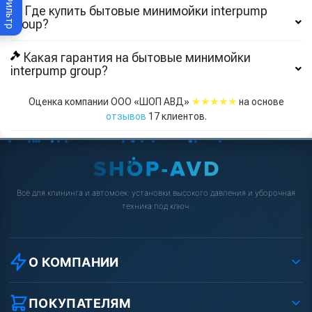
Фильтр
Где купить бытовые минимойки interpump
group?
Какая гарантия на бытовые минимойки
interpump group?
★★★★★
Оценка компании ООО «ШОП АВД»
на основе
отзывов
17
клиентов.
Всё для клининга и автомоек: установки высокого давления и уборочная
техника под ключ.
О КОМПАНИИ
О компании
Реквизиты ООО «Шоп АВД»
ПОКУПАТЕЛЯМ