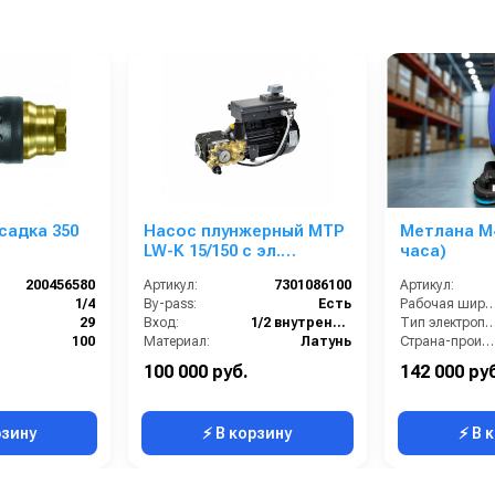
садка 350
Насос плунжерный MTP
Метлана М4
LW-K 15/150 с эл.
часа)
двигателем 5,0 Квт
200456580
Артикул:
7301086100
Артикул:
220/380 В
1/4
By-pass:
Есть
Рабочая ширина (м
29
Вход:
1/2 внутренняя резьба
Тип электропитан
100
Материал:
Латунь
Страна-производитель:
350
Производительность (л/мин):
15
Электропитание (В):
100 000 руб.
142 000 ру
Производительность (л/ч):
900
Количество щеток (шт):
рзину
⚡ В корзину
⚡ В 