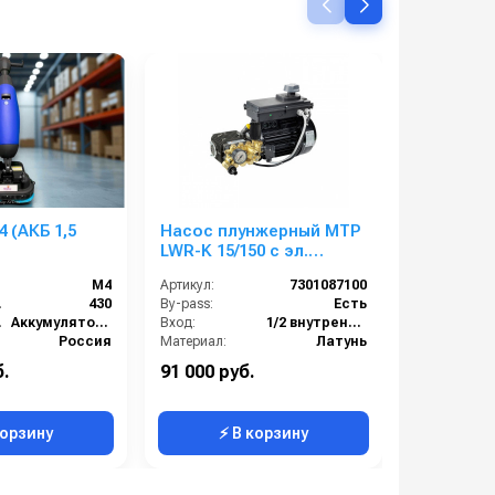
 (АКБ 1,5
Насос плунжерный MTP
Барабан 
LWR-K 15/150 с эл.
из нерж
двигателем 5,0 Квт
TS-GYG4
М4
Артикул:
7301087100
Артикул:
220/380 В
м):
430
By-pass:
Есть
Вход:
ия:
Аккумуляторная
Вход:
1/2 внутренняя резьба
Выход:
Россия
Материал:
Латунь
200
Производительность (л/мин):
15
Материал:
б.
91 000 руб.
41 000 ру
2
Производительность (л/ч):
900
корзину
⚡ В корзину
⚡ 