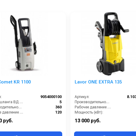
omet KR 1100
Lavor ONE EXTRA 135
:
9054000100
Артикул:
8.10
Длина шланга ВД (м):
5
Производительность (л/ч):
Производительность (л/ч):
360
Рабочее давление (бар):
Рабочее давление (бар):
120
Мощность (кВт):
ть (кВт):
1.6
Электропитание (В):
0 руб.
13 000 руб.