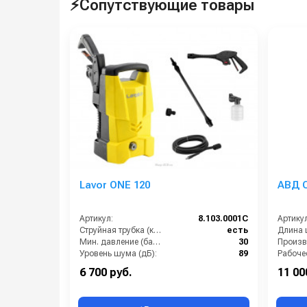
⚡Сопутствующие товары
Lavor ONE 120
АВД C
Артикул:
8.103.0001C
Артикул
Струйная трубка (копьё):
есть
Мин. давление (бар):
30
Уровень шума (дБ):
89
Производительность (л/ч):
300
Мощнос
6 700 руб.
11 00