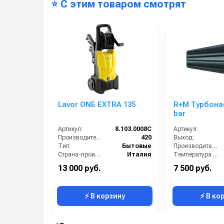
⭐ С этим товаром смотрят
Lavor ONE EXTRA 135
R+M Турбона
bar
Артикул:
8.103.0008C
Артикул:
Производительность (л/ч):
420
Выход:
Тип:
Бытовые
Производительность (л/ч):
Страна-производитель:
Италия
Температура (°C):
Рабочее давление (бар):
150
Рабочее давление (бар):
13 000 руб.
7 500 руб.
Мощность (кВт):
1.9
⚡ В корзину
⚡ В ко