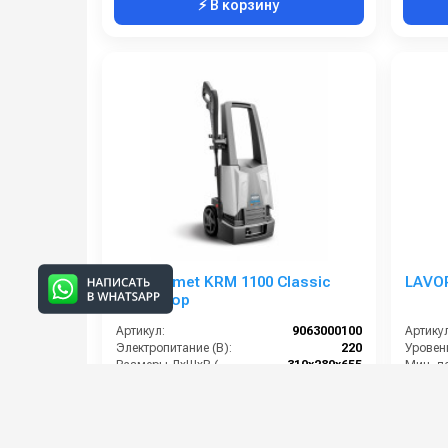
⚡ В корзину
АВД Comet KRM 1100 Classic
LAVOR
Total stop
Артикул:
9063000100
Артикул
Электропитание (В):
220
Уровен
Размеры ДхШхВ (мм):
310x280x655
Макс. температура воды на входе (°C):
60
Производительность (л/мин):
6
14 000 руб.
20 00