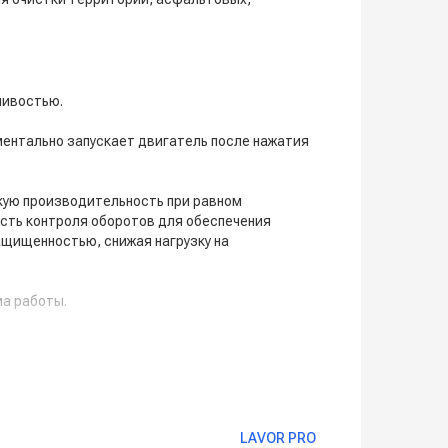
чивостью.
оментально запускает двигатель после нажатия
окую производительность при равном
сть контроля оборотов для обеспечения
щищенностью, снижая нагрузку на
ма работы.
 хранения.
LAVOR PRO