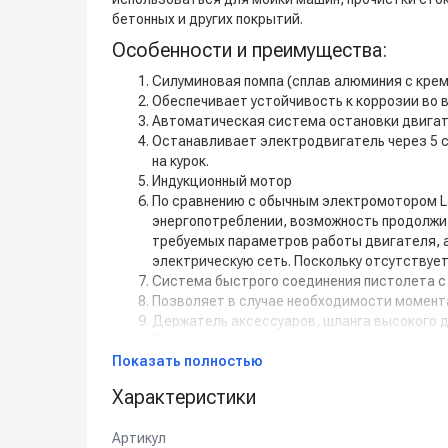
бетонных и других покрытий.
Особенности и преимущества:
Силуминовая помпа (сплав алюминия с кре
Обеспечивает устойчивость к коррозии во
Автоматическая система остановки двигате
Останавливает электродвигатель через 5 се
на курок.
Индукционный мотор
По сравнению с обычным электромотором La
энергопотреблении, возможность продолжит
требуемых параметров работы двигателя, 
электрическую сеть. Поскольку отсутствует
Система быстрого соединения пистолета с
Позволяет в случае необходимости момент
Держатель аксессуаров, шланга высокого 
Дает возможность надежно закрепить аксес
Показать полностью
Эргономичная рукоятка и колеса
Обеспечивают удобство перемещения мойк
Характеристики
Комплектация:
Пистолет со шлангом высокого давления, 6
Артикул
Удлинительное копьё