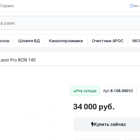
Сервис
пн–
сосы
Шланги ВД
Каналопромывки
Очистные АРОС
МС
Lavor Pro IKON 140
На складе
Арт:
8.108.0001C
34 000 руб.
Купить сейчас