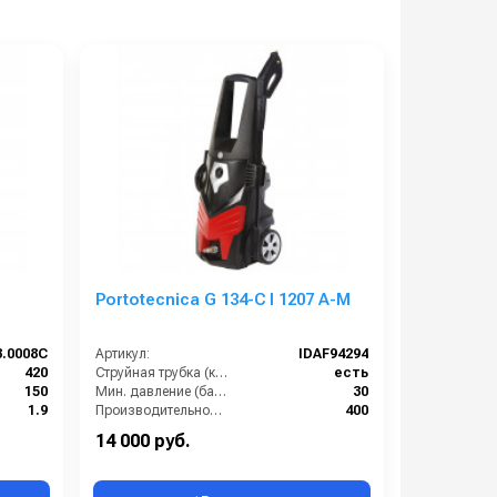
Portotecnica G 134-C I 1207 A-M
3.0008C
Артикул:
IDAF94294
420
Струйная трубка (копьё):
есть
150
Мин. давление (бар):
30
1.9
Производительность (л/ч):
400
220
Рабочее давление (бар):
120
14 000 руб.