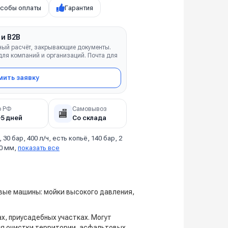
собы оплаты
Гарантия
 и B2B
ный расчёт, закрывающие документы.
ля компаний и организаций. Почта для
ить заявку
о РФ
Самовывоз
🏬
–5 дней
Со склада
, 30 бар, 400 л/ч, есть копьё, 140 бар, 2
70 мм,
показать все
вые машины: мойки высокого давления,
х, приусадебных участках. Могут
ля очистки территории, асфальтовых,