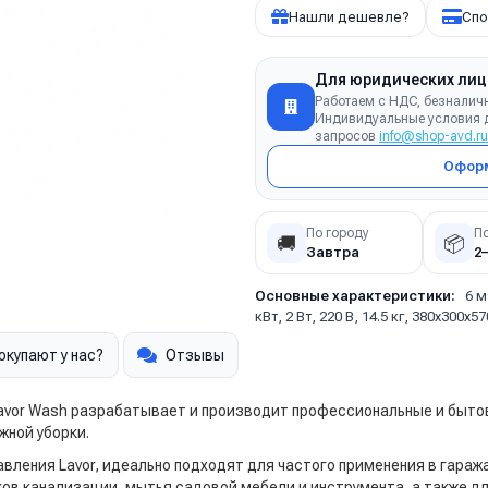
Нашли дешевле?
Спо
Для юридических лиц
Работаем с НДС, безналич
Индивидуальные условия д
запросов
info@shop-avd.ru
Оформ
По городу
П
🚚
📦
Завтра
2
Основные характеристики:
6 м
кВт, 2 Вт, 220 В, 14.5 кг, 380х300х5
окупают у нас?
Отзывы
Lavor Wash разрабатывает и производит профессиональные и быто
жной уборки.
ления Lavor, идеально подходят для частого применения в гаража
ов канализации, мытья садовой мебели и инструмента, а также д