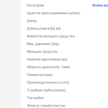
Грязевая фреза
Категория
Мойки вы
Сопло с регулировкой давления
Пено-комплект (пенная насадка с ёмкостью
Адаптер присоединения к шлангу
Быстросъёмное соединение для подключен
Бренд
Держатель аксессуаров, шланга и электро
Система старт-стоп
Длина шланга ВД (м)
Сетевой шнур, 5 м
Инжектор моющего средства
Мин. давление (бар)
Моющее средство
Наличие парогенератора
Обороты двигателя, 1/мин
Пенная насадка
Производительность (л/ч)
Струйная трубка (копьё)
Тип мойки
Фильтр тонкой очистки