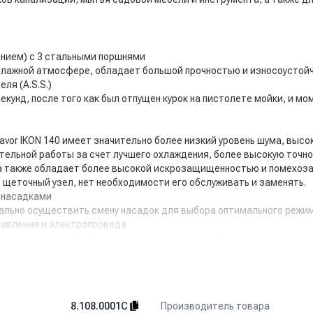
мнием) с 3 стальными поршнями
 влажной атмосфере, обладает большой прочностью и износоустой
ля (A.S.S.)
кунд, после того как был отпущен курок на пистолете мойки, и м
vor IKON 140 имеет значительно более низкий уровень шума, выс
ельной работы за счет лучшего охлаждения, более высокую точно
а также обладает более высокой искрозащищенностью и помехоза
 щеточный узел, нет необходимости его обслуживать и заменять.
 насадками
ально осуществить смену насадок для выбора оптимального режи
давления и электропровода
суары, шланг и провод непосредственно на мойке для компактного
и.
 м
Производитель товара
8.108.0001C