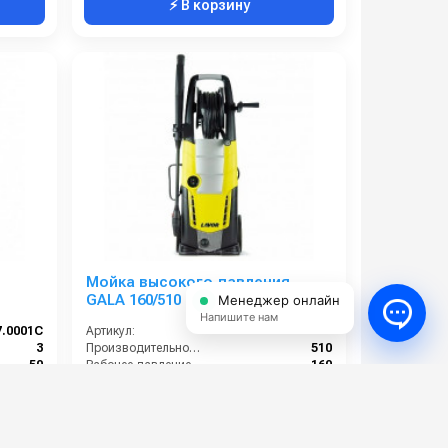
⚡ В корзину
Мойка высокого давления
GALA 160/510
Менеджер онлайн
Напишите нам
7.0001C
Артикул:
----
3
Производительность (л/ч):
510
50
Рабочее давление (бар):
160
8
Мощность (кВт):
2.5
19
Электропитание (В):
220
57 000 руб.