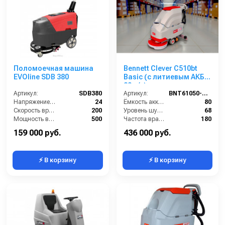
Поломоечная машина
Bennett Clever C510bt
EVOline SDB 380
Basic (с литиевым АКБ
80 а/ч)
Артикул:
SDB380
Артикул:
BNT61050-80li
Напряжение (В):
24
Ёмкость аккумуляторов (Ач):
80
Скорость вращения щётки (об/мин):
200
Уровень шума (дБ):
68
Мощность всасывания, Вт:
500
Частота вращения щетки (об/мин):
180
Объем бака для грязной воды, л:
30
Масса (кг):
155
159 000 руб.
436 000 руб.
⚡ В корзину
⚡ В корзину