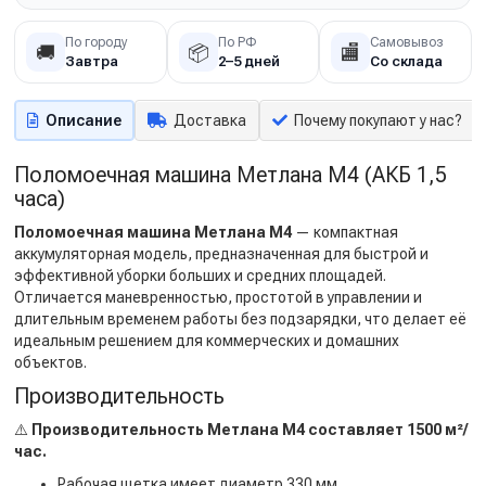
По городу
По РФ
Самовывоз
🚚
📦
🏬
Завтра
2–5 дней
Со склада
Описание
Доставка
Почему покупают у нас?
Поломоечная машина Метлана М4 (АКБ 1,5
часа)
Поломоечная машина Метлана М4
— компактная
аккумуляторная модель, предназначенная для быстрой и
эффективной уборки больших и средних площадей.
Отличается маневренностью, простотой в управлении и
длительным временем работы без подзарядки, что делает её
идеальным решением для коммерческих и домашних
объектов.
Производительность
⚠️
Производительность Метлана М4 составляет 1500 м²/
час.
Рабочая щетка имеет диаметр 330 мм.