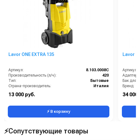
очищайте их.
Храните машину в сухом помещении при комнатной
температуре.
Купить Метлана М4 (АКБ 1,5 часа)
по выгодной цене с
доставкой по России. Отзывы, характеристики и наличие
уточняйте у менеджеров.
Lavor ONE EXTRA 135
Lavor P
Артикул:
8.103.0008C
Артикул:
Производительность (л/ч):
420
Тип:
Бытовые
Бак для 
Страна-производитель:
Италия
Бренд:
Рабочее давление (бар):
150
Грязевая
13 000 руб.
34 000 
Мощность (кВт):
1.9
Длина шл
⚡ В корзину
⚡Сопутствующие товары