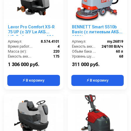
Lavor Pro Comfort XS-R
BENNETT Smart S510b
75 UP (с З/У Lи АКБ
Basic (с литиевым АКБ
LiFePo4 емкостью 104
100А)
Ah)
Артикул:
8.574.4101
Артикул:
my.26819
Время работы (ч):
4
Ёмкость аккумуляторов (Ач):
24/100 В/А/ч
Масса (кг):
220
Объём бака для грязной воды (л):
60 л
Ёмкость аккумуляторов (Ач):
175
Уровень шума (дБ):
68
Бак для грязной воды (л):
155
Вес без аккумуляторов (кг):
85
1 306 000 руб.
311 000 руб.
⚡ В корзину
⚡ В корзину