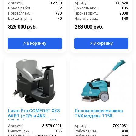
Артикул:
103300
Артикул:
170620
Время работы (ч):
2
Ёмкость аккумуляторов (Ач):
105
Потребляемая мощность (Вт):
770
Производительность по площади (м2/ч):
2000
Бак для грязной воды (л):
40
Частота вращения щетки (об/мин):
140
Бак для чистой воды (л):
33
Время работы от аккумуляторов (ч):
4.5
325 000 руб.
263 000 руб.
⚡ В корзину
⚡ В корзину
Lavor Pro COMFORT XXS
Поломоечная машина
66 BT (с З/У и АКБ
TVX модель T15B
LiFePo4 емкостью 100
Ah)
Артикул:
8.579.0001
Артикул:
Z090931
Ёмкость аккумуляторов (Ач):
105
Рабочая ширина (мм):
430