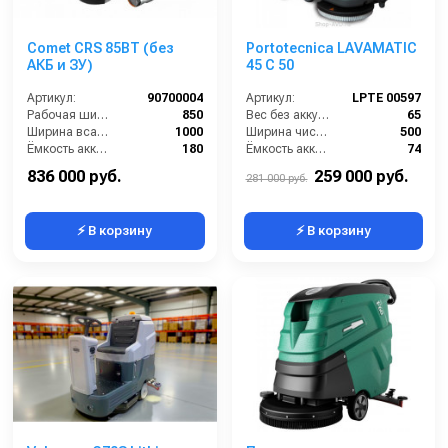
Comet CRS 85BT (без
Portotecnica LAVAMATIC
АКБ и ЗУ)
45 C 50
Артикул:
90700004
Артикул:
LPTЕ 00597
Рабочая ширина щеток (мм):
850
Вес без аккумуляторов (кг):
65
Ширина всасывающей балки (мм):
1000
Ширина чистки щёток (мм):
500
Ёмкость аккумуляторов (Ач):
180
Ёмкость аккумуляторов (Ач):
74
Бак для грязной воды (л):
125
Габариты (ДхШхВ):
821x576x1220
836 000 руб.
259 000 руб.
281 000 руб.
⚡ В корзину
⚡ В корзину