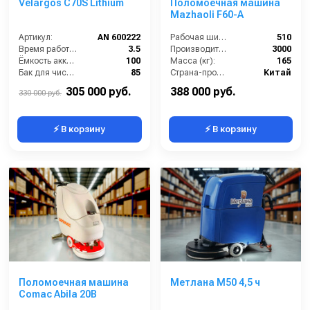
Velargos C70S Lithium
Поломоечная машина
Mazhaoli F60-A
Артикул:
AN 600222
Рабочая ширина (мм):
510
Время работы от аккумуляторов (ч):
3.5
Производительность по площади (м2/ч):
3000
Ёмкость аккумулятора (Ач):
100
Масса (кг):
165
Бак для чистой воды (л):
85
Страна-производитель:
Китай
Диаметр щетки Ø (мм):
700
305 000 руб.
388 000 руб.
330 000 руб.
⚡ В корзину
⚡ В корзину
Поломоечная машина
Метлана M50 4,5 ч
Comac Abila 20B