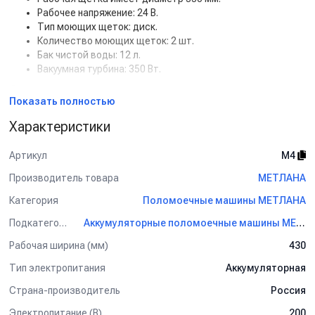
Рабочее напряжение: 24 В.
Тип моющих щеток: диск.
Количество моющих щеток: 2 шт.
Бак чистой воды: 12 л.
Вакуумная турбина: 350 Вт.
Основные преимущества
Показать полностью
Компактный размер для уборки в ограниченных
Характеристики
пространствах.
Аккумуляторная работа до 1,5 часов без подзарядки.
Простое управление и лёгкая замена расходных
Артикул
М4
материалов.
Производитель товара
МЕТЛАНА
Эффективная очистка любых типов напольных покрытий.
Категория
Поломоечные машины МЕТЛАНА
Принцип работы
Подкатегория
Аккумуляторные поломоечные машины МЕТЛАНА
Заполните бак чистой водой и при необходимости
добавьте моющее средство.
Рабочая ширина (мм)
430
Включите машину и выберите режим работы.
Тип электропитания
Аккумуляторная
Пройдите с машиной по поверхности, контролируя
подачу воды и работу щеток.
Страна-производитель
Россия
После уборки включите вакуумную турбину для сбора
грязной воды.
Электропитание (В)
200