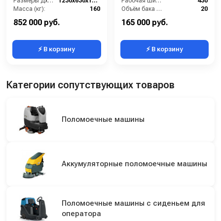
Размеры ДхШхВ (мм):
1230x630x1210
Рабочая ширина щеток (мм):
430
Масса (кг):
160
Объём бака для грязной воды (л):
20
Количество щеток (шт):
1
Производительность по площади (м2/ч):
1845
852 000 руб.
165 000 руб.
⚡ В корзину
⚡ В корзину
Категории сопутствующих товаров
Поломоечные машины
Аккумуляторные поломоечные машины
Поломоечные машины с сиденьем для
оператора