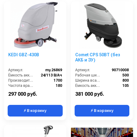
KEDI GBZ-430B
Comet CPS 50BT (без
АКБ и ЗУ)
Артикул:
my.26869
Артикул:
90710008
Ёмкость аккумуляторов (Ач):
24/113 В/Ач
Рабочая ширина щеток (мм):
500
Производительность по площади (м2/ч):
1700
Ширина всасывающей балки (мм):
800
Частота вращения щетки (об/мин):
180
Ёмкость аккумуляторов (Ач):
105
Потребляемая мощность (кВт):
920
Бак для грязной воды (л):
50
297 000 руб.
381 000 руб.
⚡ В корзину
⚡ В корзину