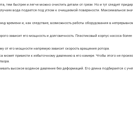
та, тем быстрее и легче можно очистить детали от грязи. Но и тут следует при
 случаях вода подается под углом к очищаемой поверхности. Максимальное зна
ницу времени и, как следствие, возможность работы оборудования в непрерывно
торого зависит его мощность и долговечность. Пластиковый корпус насоса боле
тому от его мощности напрямую зависит скорость вращения ротора.
са может привести к избыточному давлению в его камере. Чтобы этого не прои
твора.
живать высокое водяное давление без деформаций. Его длина подбирается с уче