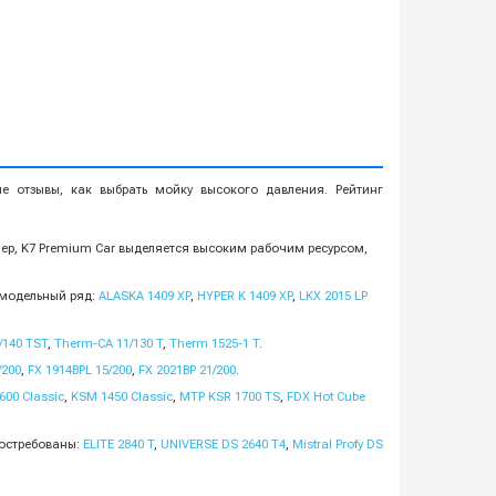
е отзывы, как выбрать мойку высокого давления. Рейтинг
ер, K7 Premium Car выделяется высоким рабочим ресурсом,
 модельный ряд:
ALASKA 1409 XP
,
HYPER K 1409 XP
,
LKX 2015 LP
/140 TST
,
Therm-CA 11/130 T
,
Therm 1525-1 T
.
/200
,
FX 1914BPL 15/200
,
FX 2021BP 21/200
.
600 Classic
,
KSM 1450 Classic
,
MTP KSR 1700 TS
,
FDX Hot Cube
Востребованы:
ELITE 2840 T
,
UNIVERSE DS 2640 T4
,
Mistral Profy DS