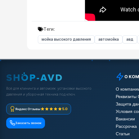
Теги:
мойка высокого давления
автомойка
авд
О КО
Всё для клининга и автомоек: установки высокого
О компани
давления и уборочная техника под ключ.
Реквизиты
Защита да
5.0
Яндекс Отзывы
Условия с
Вакансии
Заказать звонок
Рассрочка
Статьи