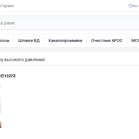
Сервис
пн–
сосы
Шланги ВД
Каналопромывки
Очистные АРОС
МС
ку высокого давления
ления