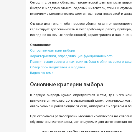
Сегодня в разных областях человеческой деятельности широ
быстро и надежно отмыть садовый инвентарь, стены и ступен
ржавчину с металлических элементов перед покраской и даже
Однако для того, чтобы процесс уборки стал по-настояще
гарантирует долговечность и бесперебойную работу прибора
исходя из основных особенностей, характеристик и назначен
Оглавление:
Основные критерии выбора
Характеристики, определяющие функциональность
Практические советы и критерии выбора мойки высокого дав
Обзор производителей и моделей
Видео по теме
Основные критерии выбора
В первую очередь нужно определиться с тем, для чего ко
выпускается множество модификаций моек, отличающихся др
автономные и работающие от сети, аппараты с нагревом и бе
При огромном разнообразии моечных комплексов на современ
обусловлены материалом, используемым для изготовления осно