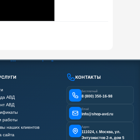
УСЛУГИ
КОНТАКТЫ
ги
Бесплатный
8 (800) 350-16-98
да АВД
нт АВД
Email
тификаты
info@shop-avd.ru
 работы
вы наших клиентов
Адрес
111024, г. Москва, ул.
а сайта
Энтузиастов 2-я, дом 5