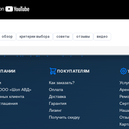
обзор
критерии выбора
советы
отзывы
видео
МПАНИИ
ПОКУПАТЕЛЯМ
и
Как заказать?
Услу
 ООО «Шоп АВД»
Оплата
Арен
нных клиента
Доставка
Ремо
оглашения
Гарантия
Сер
Лизинг
Наши
Получить скидку
Отзы
Карт