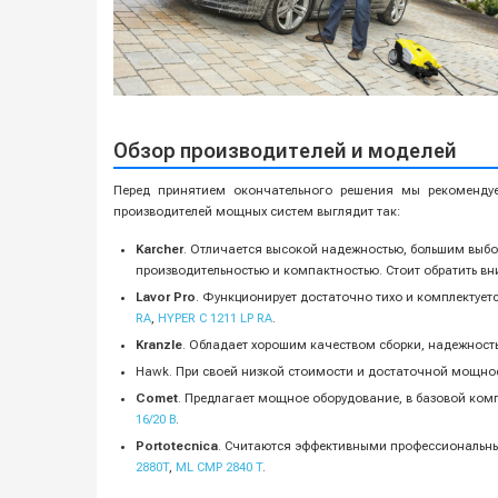
Обзор производителей и моделей
Перед принятием окончательного решения мы рекомендуем
производителей мощных систем выглядит так:
Karcher
. Отличается высокой надежностью, большим выбо
производительностью и компактностью. Стоит обратить в
Lavor Pro
. Функционирует достаточно тихо и комплектуе
RA
,
HYPER C 1211 LP RA
.
Kranzle
. Обладает хорошим качеством сборки, надежнос
Hawk. При своей низкой стоимости и достаточной мощно
Comet
. Предлагает мощное оборудование, в базовой ком
16/20 B
.
Portotecnica
. Считаются эффективными профессиональны
2880T
,
ML CMP 2840 T
.