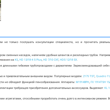
 не только послушать консультации специалиста, но и прочитать реальны
ром сменных насадок, наличием удобных шлангов и раскладных трубок. Наприм
нимание на
K5
,
HD 13/18-4 S Plus
,
HD 7/10 CXF
,
HDS 12/18 SX
.
тся длинными гибкими трубопроводами с держателем. Зарекомендовавший себя
тью и привлекательным внешним видом. Популярные модели:
2175 TST
,
Quadro 11
сти не обладает функцией пенообразования. Аппараты:
М1914BPH
,
FX 1914TSH 15
плектации требующее приобретения дополнительных аксессуаров. Выделяют:
KL 1
ми агрегатами, способными проработать очень долго в интенсивном режиме. 