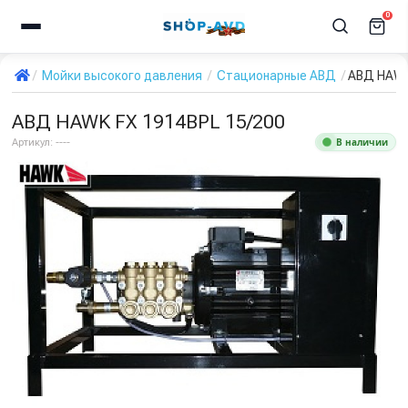
0
Мойки высокого давления
Стационарные АВД
АВД HAWK
АВД HAWK FX 1914BPL 15/200
В наличии
Артикул:
----