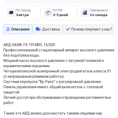
По городу
По РФ
Самовывоз
🚚
📦
🏬
Завтра
2–5 дней
Со склада
Описание
Доставка
Почему покупают у нас?
АВД HAWK FX 1914BPL 15/200
Профессиональный стационарный аппарат высокого давления
без подогрева воды.
Мощный насос высокого давления с латунной головкой и
керамическими поршнями.
Четырехполюсной асинхронный электродвигатель класса S1
(с непрерывным режимом работы).
Система перепуска "By-Pass" с регулировкой давления.
Панель управления имеет общий включатель с тепловой
защитой.
Легкий доступ при обслуживании и провидении регламентных
работ
Также это АВД можно дооснастить такими опциями как: