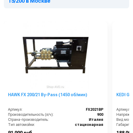
15/200 в Москве
HAWK FX 200/21 By-Pass (1450 об/мин)
KEDI GB
Артикул:
FX2021BP
Артикул:
Производительность (л/ч):
900
Напряжен
Страна-производитель:
Италия
Вид моеч
Тип автомойки:
стационарная
Габариты
Электропитание:
3~ 400 В. 50 Гц
Давление
91 000 руб.
188 000