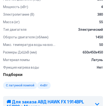
Мощность (кВт)
4
Электропитание (В)
380
Масса (кг)
55
Тип двигателя
Электрический
Обороты двигателя (об/мин)
1450
Макс. температура воды на входе (°C)
50
Размеры ДхШхВ (мм)
650х450х450
Материал помпы
Латунь
Функция нагрева воды
Нет
Подборки
С латунной помпой
4 кВт
🚚 Для заказа АВД HAWK FX 1914BPL