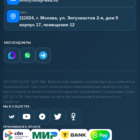
HAWK M 15/200 HL By-
Hawk FJ2015BP H
Pass
Артикул:
M2015BP
Артикул:
FJ2015BP H
Производительность (л/ч):
960
Производительность (л/ч):
900
Рабочее давление (бар):
200
Рабочее давление (бар):
220
Мощность (кВт):
5.5
Мощность (кВт):
5.5
Электропитание (В):
380
Электропитание (В):
380
80 000 руб.
101 000 руб.
⚡ В корзину
⚡ В корзину
АВД HAWK 15/250 BP 7.5
HAWK FX 215/18 By-Pass
Артикул:
AK-2965
Артикул:
FX2018BP
Производительность (л/мин):
15
Производительность (л/ч):
1100
Скорость вращения (об/мин):
1450
Рабочее давление (бар):
215
Рабочее давление (бар):
250
Мощность (кВт):
6.5
Мощность (кВт):
7.5
Электропитание (В):
380
96 000 руб.
90 000 руб.