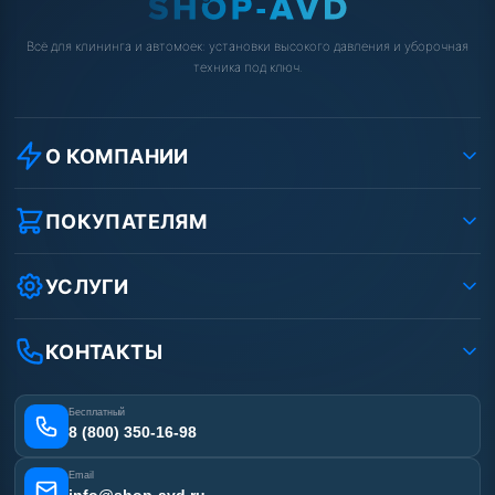
Артикул:
FM0 15/200
Артикул:
S-550200
Рабочее давление (бар):
200
Производительность (л/ч):
924
Потребляемая мощность (кВт):
5.5
Размер базовой станции (ДхШхВ):
Обороты двигателя (об/мин):
1450
Рабочее давление (бар):
210
Производительность (л/ч):
900
Мощность (кВт):
5.5
54 000 руб.
56 000 руб.
⚡ В корзину
⚡ В корзину
Annovi Reverberi HRC
АВД AR 200 бар 15 л/мин
14.16 ET (Total Stop)
MT
Артикул:
27111
Артикул:
M2015TST AR
Производительность (л/ч):
840
Производительность (л/ч):
1000
Рабочее давление (бар):
160
Рабочее давление (бар):
215
Мощность (кВт):
4
Мощность (кВт):
5.5
Электропитание (В):
380
Электропитание (В):
380
57 000 руб.
82 000 руб.
⚡ В корзину
⚡ В корзину