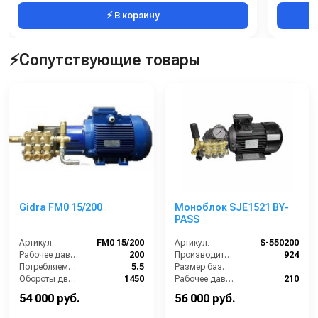
⚡ В корзину
⚡Сопутствующие товары
Gidra FM0 15/200
Моноблок SJE1521 BY-
PASS
Артикул:
FM0 15/200
Артикул:
S-550200
Рабочее давление (бар):
200
Производительность (л/ч):
924
Потребляемая мощность (кВт):
5.5
Размер базовой станции (ДхШхВ):
Обороты двигателя (об/мин):
1450
Рабочее давление (бар):
210
Производительность (л/ч):
900
Мощность (кВт):
5.5
54 000 руб.
56 000 руб.