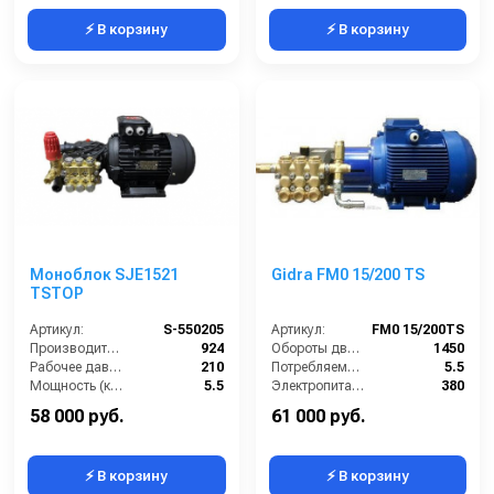
⚡ В корзину
⚡ В корзину
Моноблок SJE1521
Gidra FM0 15/200 TS
TSTOP
Артикул:
S-550205
Артикул:
FM0 15/200TS
Производительность (л/ч):
924
Обороты двигателя (об/мин):
1450
Рабочее давление (бар):
210
Потребляемая мощность (кВт):
5.5
Мощность (кВт):
5.5
Электропитание (В):
380
Электропитание (В):
380
Производительность (л/ч):
900
58 000 руб.
61 000 руб.
⚡ В корзину
⚡ В корзину