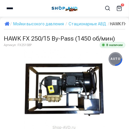
0
Мойки высокого давления
Стационарные АВД
HAWK FX 2
HAWK FX 250/15 By-Pass (1450 об/мин)
В наличии
Артикул:
FX2515BP
AUTO