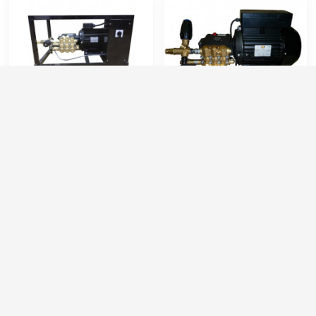
Hawk FX1815TST AR
Hawk M1815BP AR
Артикул:
FX1815TST AR
Артикул:
M1815BP AR
Производительность (л/ч):
900
Производительность (л/ч):
900
Рабочее давление (бар):
200
Рабочее давление (бар):
200
Мощность (кВт):
4
Мощность (кВт):
4
Электропитание (В):
380
Электропитание (В):
380
72 000 руб.
63 000 руб.
⚡ В корзину
⚡ В корзину