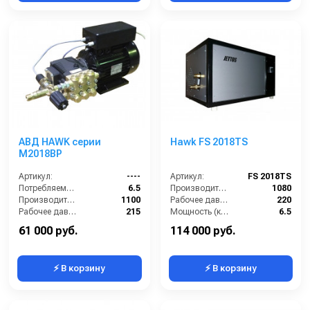
АВД HAWK серии
Hawk FS 2018TS
M2018BP
Артикул:
----
Артикул:
FS 2018TS
Потребляемая мощность (кВт):
6.5
Производительность (л/ч):
1080
Производительность (л/ч):
1100
Рабочее давление (бар):
220
Рабочее давление (бар):
215
Мощность (кВт):
6.5
Мощность (кВт):
5.5
Электропитание (В):
380
61 000 руб.
114 000 руб.
⚡ В корзину
⚡ В корзину