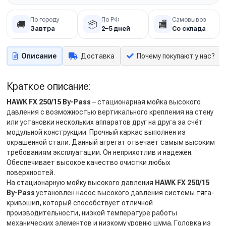
По городу
По РФ
Самовывоз
🚚
📦
🏬
Завтра
2–5 дней
Со склада
Описание
Доставка
Почему покупают у нас?
Краткое описание:
HAWK FX 250/15 By-Pass
– стационарная мойка высокого
давления с возможностью вертикального крепления на стену
или установки нескольких аппаратов друг на друга за счёт
модульной конструкции. Прочный каркас выполнен из
окрашенной стали. Данный агрегат отвечает самым высоким
требованиям эксплуатации. Он неприхотлив и надежен.
Обеспечивает высокое качество очистки любых
поверхностей.
На стационарную мойку высокого давления
HAWK FX 250/15
By-Pass
установлен насос высокого давления системы тяга-
кривошип, который способствует отличной
производительности, низкой температуре работы
механических элементов и низкому уровню шума. Головка из