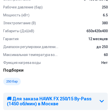
механических примесей.
Рабочее давление (бар)
250
- Подготовка для дистанционного управления (опция).
- Электрощит 24 В, со степенью защиты IP 65.
Мощность (кВт)
6.5
- Масляный щуп.
Электропитание (В)
380
Комплект поставки:
Габариты (ДхШхВ)
650х420х400
Стандартно аппарат поставляется без аксессуаров и
Гарантия
12 месяцев
штепсельной вилки.
Диапазон регулировки давления (бар)
до 250
Дополнительные опции:
Максимальная температура воды (°C)
60
Вы можете подобрать любые пистолеты, аксессуары и шланги
Функция нагрева воды
Нет
любой длины, исходя из конкретных условий работы:
- Распылительная струйная трубка.
Подборки
- Грязевая фреза.
- Пенная насадка для бесконтактной мойки.
250 бар
- Шланг высокого давления, длина 20 м.
- Внешний навесной барабан для сматывания шланга.
- Внешний разборный фильтр тонкой очистки воды.
🚚 Для заказа HAWK FX 250/15 By-Pass
- Подставка под каркас аппарата, высокого давления.
(1450 об/мин) в Москве
Применение: