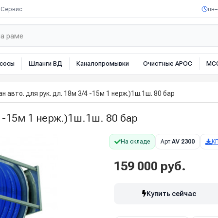
Сервис
пн–
сосы
Шланги ВД
Каналопромывки
Очистные АРОС
МС
н авто. для рук. дл. 18м 3/4 -15м 1 нерж.)1ш.1ш. 80 бар
4 -15м 1 нерж.)1ш.1ш. 80 бар
На складе
Арт:
AV 2300
К
159 000 руб.
Купить сейчас