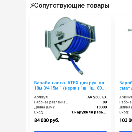
⚡Сопутствующие товары
Барабан авто. ATEX для рук. дл.
Бара
18м 3/4 15м 1 (нерж.) 1ш. 1ш. 80
сматы
бар
25м 1
Артикул:
AV 2300 EX
Артикул
Рабочее давление (бар):
80
Длина (мм):
18000
Длина 
Вход:
1 наружняя резьба
Вход:
Материал:
Нерж. сталь 304
Выход:
84 000 руб.
103 0