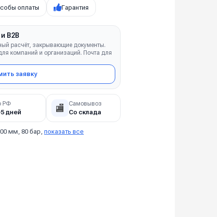
собы оплаты
Гарантия
 и B2B
ный расчёт, закрывающие документы.
ля компаний и организаций. Почта для
ить заявку
о РФ
Самовывоз
🏬
–5 дней
Со склада
00 мм, 80 бар,
показать все