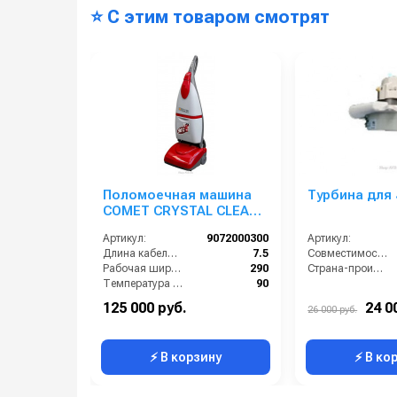
⭐ С этим товаром смотрят
Поломоечная машина
Турбина для 
COMET CRYSTAL CLEAN
(с нагревом воды) 220В
Артикул:
9072000300
Артикул:
Длина кабеля (м):
7.5
Совместимость:
Рабочая ширина (мм):
290
Страна-производитель:
Температура (°C):
90
Вес, кг:
13
125 000 руб.
24 0
26 000 руб.
Напряжение (В):
220
⚡ В корзину
⚡ В ко