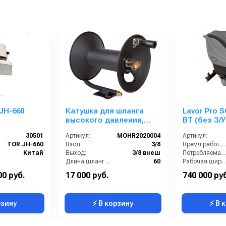
JH-660
Катушка для шланга
Lavor Pro S
высокого давления,
BT (без З/У
окрашенная сталь,
30501
Артикул:
MOHR2020004
Артикул:
вместимость 3/8 60m,
TOR JH-660
Вход:
3/8
Время работы (ч):
275bar, 3/8внеш
Китай
Выход:
3/8 внеш
Потребляемая мощность (кВт
Длина шланга (м):
60
Рабочая ширина щеток (
Материал:
окрашенная сталь
Тип машины:
00 руб.
17 000 руб.
740 000 ру
Тип барабана:
Инерционный
Уровень шума (дБ)
рзину
⚡ В корзину
⚡ В 