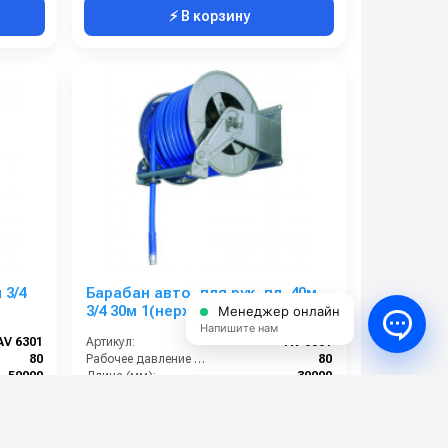
⚡ В корзину
 3/4
Барабан авто. для рук. дл. 40м
3/4 30м 1(нерж.) 1ш.1ш. 80 бар
Менеджер онлайн
Напишите нам
AV 6301
Артикул:
AV 6001
80
Рабочее давление (бар):
80
50000
Длина (мм):
30000
1 наружняя резьба
Вход:
1 наружняя резьба
1 наружняя резьба
Выход:
1 наружняя резьба
261 000 руб.