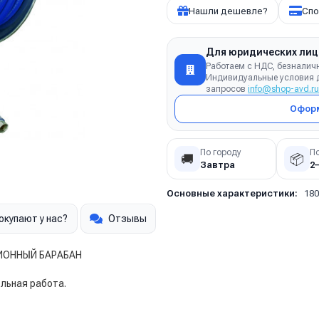
Нашли дешевле?
Спо
Для юридических лиц
Работаем с НДС, безналич
Индивидуальные условия д
запросов
info@shop-avd.ru
Оформ
По городу
П
🚚
📦
Завтра
2
Основные характеристики:
180
окупают у нас?
Отзывы
ИОННЫЙ БАРАБАН
льная работа.