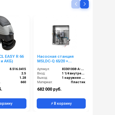
CL EASY R 66
Насосная станция
Корпус к
 и АКБ)
MSLDC-Q 65/20 +
блока п
Blocksat RFD, 1x3 КВт, 20
(MFVR189
8.516.0415
Артикул:
83301008-A-RFD
Артикул:
бар, 2 пользователя
2.5
Вход:
1 1/4 внутренняя резьба
):
1.28
Выход:
1 наружняя резьба
мм):
660
Материал:
Пластик
Аккумуляторная
Производительность (л/мин):
65
б.
682 000 руб.
22 000 ру
:
65
Габаритные размеры, мм:
520x490x1000
корзину
⚡ В корзину
⚡ 