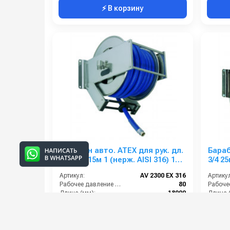
⚡ В корзину
Барабан авто. ATEX для рук. дл.
Бараб
18м 3/4 15м 1 (нерж. AISI 316) 1ш.
3/
1ш. 80 бар
Артикул:
AV 2300 EX 316
Артикул
Рабочее давление (бар):
80
Длина (мм):
18000
Длина 
Вход:
1 наружняя резьба
Вход:
Материал:
Нержавейка AISI 316
Выход:
168 000 руб.
205 0