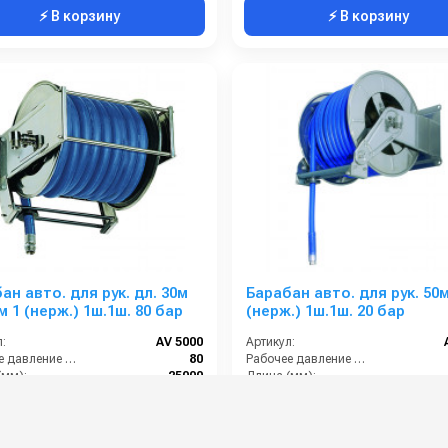
⚡ В корзину
⚡ В корзину
ан авто. для рук. дл. 30м
Барабан авто. для рук. 50м
4 25м 1 (нерж.) 1ш.1ш. 80 бар
(нерж.) 1ш.1ш. 20 бар
:
AV 5000
Артикул:
Рабочее давление (бар):
80
Рабочее давление (бар):
(мм):
25000
Длина (мм):
1 наружняя резьба
Вход:
1 наружняя резьба
Выход:
00 руб.
327 000 руб.