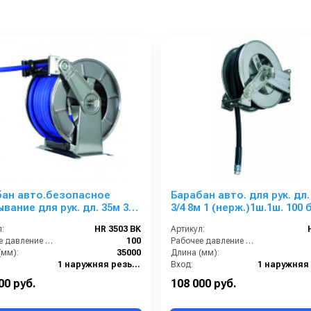
бан авто.безопасное
Барабан авто. для рук. дл.
вание для рук. дл. 35м 3/4
3/4 8м 1 (нерж.)1ш.1ш. 100 
 (нерж.) 1ш 3/4г 100 бар
:
HR 3503 BK
Артикул:
Рабочее давление (бар):
100
Рабочее давление (бар):
(мм):
35000
Длина (мм):
1 наружняя резьба
Вход:
3/4 внутренняя резьба
Материал:
Нерж. ст
00 руб.
108 000 руб.