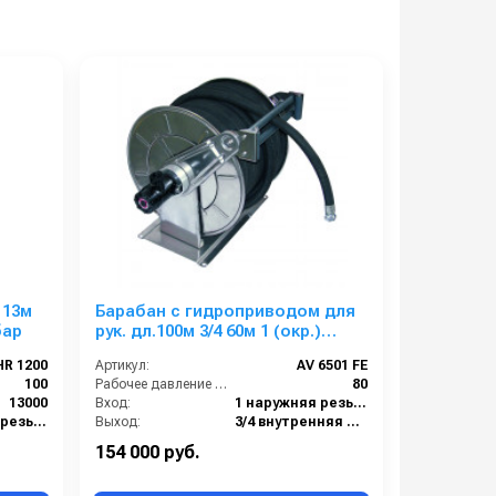
 13м
Барабан с гидроприводом для
бар
рук. дл.100м 3/4 60м 1 (окр.)
1ш.1г. 80 бар ( 200 бар по
HR 1200
Артикул:
AV 6501 FE
запросу)
100
Рабочее давление (бар):
80
13000
Вход:
1 наружняя резьба
1 наружняя резьба
Выход:
3/4 внутренняя резьба
аль 304
Материал:
Окрашенная сталь
154 000 руб.