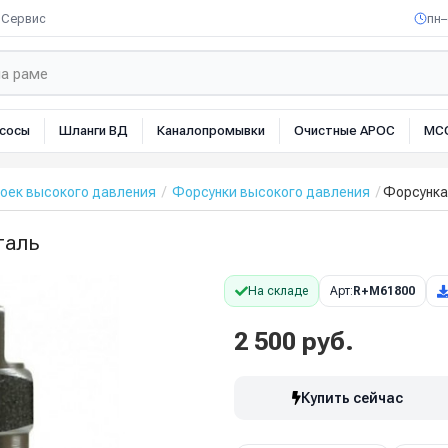
Сервис
пн–
сосы
Шланги ВД
Каналопромывки
Очистные АРОС
МС
оек высокого давления
Форсунки высокого давления
Форсунка 
таль
На складе
Арт:
R+M61800
2 500 руб.
Купить сейчас