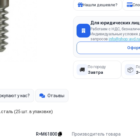
Нашли дешевле?
Спо
Для юридических лиц
Работаем с НДС, безналич
Индивидуальные условия д
запросов
info@shop-avd.ru
Оформ
По городу
П
🚚
📦
Завтра
2
окупают у нас?
Отзывы
сталь (25 шт. в упаковке)
Производитель товара
R+M61800