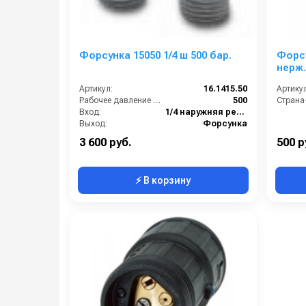
Форсунка 15050 1/4 ш 500 бар.
Форсу
нерж
Артикул:
16.1415.50
Артикул
Рабочее давление (бар):
500
Вход:
1/4 наружняя резьба
Выход:
Форсунка
Материал:
Карбид вольфрам
3 600 руб.
500 р
⚡ В корзину