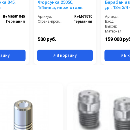
ка 045,
Форсунка 25050,
Барабан ав
ут
1/4внеш, нерж.сталь
дл. 18м 3/4 
нерж.)1ш.1ш
R+M6581045
Артикул:
R+M61810
Артикул:
Германия
Страна-производитель:
Германия
Вход:
Выход:
Материал:
В коробке:
500 руб.
159 000 ру
Вес, кг:
рзину
⚡ В корзину
⚡ В 