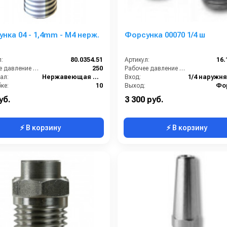
нка 04 - 1,4mm - M4 нерж.
Форсунка 00070 1/4 ш
:
80.0354.51
Артикул:
16.
Рабочее давление (бар):
250
Рабочее давление (бар):
ал:
Нержавеющая сталь
Вход:
ке:
10
Выход:
Фо
0.008
Материал:
уб.
3 300 руб.
⚡ В корзину
⚡ В корзину