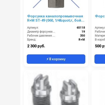
Форсунка каналопромывочная
Форсу
R+M ST-49 (060, 1/4&quot;г, бой
3Rх1F)
Артикул:
65118
Артикул
Диаметр форсунки (мм):
19
Рабочее давление (бар):
350
Матери
Бренд:
R+M
В короб
Вращения форсунки:
Нет
Вес, кг:
2 300 руб.
500 р
⚡ В корзину