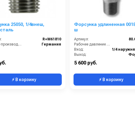
нка 25050, 1/4внеш,
Форсунка удлиненная 00180 1
.сталь
ш
:
R+M61810
Артикул:
80.
Страна-производитель:
Германия
Рабочее давление (бар):
Вход:
Выход:
Фо
Материал:
уб.
5 600 руб.
⚡ В корзину
⚡ В корзину