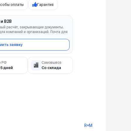
собы оплаты
Гарантия
 и B2B
ный расчёт, закрывающие документы.
ля компаний и организаций. Почта для
ить заявку
о РФ
Самовывоз
🏬
–5 дней
Со склада
R+M