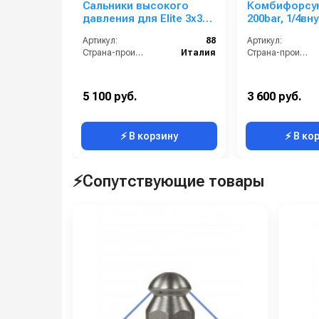
Сальники высокого
Комбифорсун
давления для Elite 3х3
200bar, 1/4вн
шт (Kit 88)
Артикул:
88
Артикул:
Страна-производитель:
Италия
Страна-производитель:
5 100 руб.
3 600 руб.
⚡ В корзину
⚡ В ко
⚡Сопутствующие товары