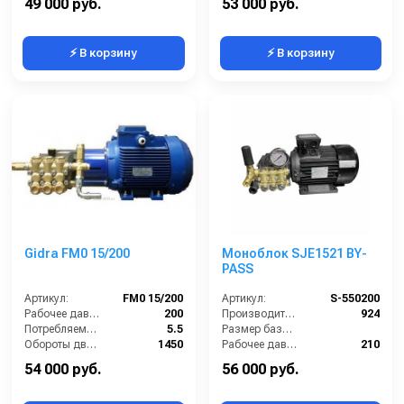
49 000 руб.
53 000 руб.
⚡ В корзину
⚡ В корзину
Gidra FM0 15/200
Моноблок SJE1521 BY-
PASS
Артикул:
FM0 15/200
Артикул:
S-550200
Рабочее давление (бар):
200
Производительность (л/ч):
924
Потребляемая мощность (кВт):
5.5
Размер базовой станции (ДхШхВ):
Обороты двигателя (об/мин):
1450
Рабочее давление (бар):
210
Производительность (л/ч):
900
Мощность (кВт):
5.5
54 000 руб.
56 000 руб.