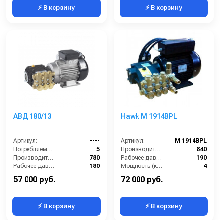
⚡ В корзину
⚡ В корзину
АВД 180/13
Hawk M 1914BPL
Артикул:
----
Артикул:
M 1914BPL
Потребляемая мощность (кВт):
5
Производительность (л/ч):
840
Производительность (л/ч):
780
Рабочее давление (бар):
190
Рабочее давление (бар):
180
Мощность (кВт):
4
Мощность (кВт):
5
Электропитание (В):
380
57 000 руб.
72 000 руб.
⚡ В корзину
⚡ В корзину