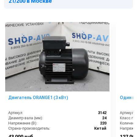
21/200 в Москве
Двигатель ORANGE1 (3 кВт)
Один пы
Артикул:
3142
Артикул:
Диаметр вала (мм):
24
Класс пы
Напряжение (В):
220
Количеств
Страна-производитель:
Китай
Напряжен
Мощность (кВт):
3
HEPA филь
43 000 руб.
127 000