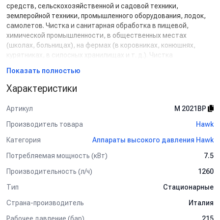
средств, сельскохозяйственной и садовой техники,
землеройной техники, промышленного оборудования, лодок,
самолетов. Чистка и санитарная обработка в пищевой,
химической промышленности, в общественных местах
(школах, больницах), на фермах (в коровниках, конюшнях,
курятниках, в силосных хранилищах и т. д.). Чистка
промышленных и пищевых резервуаров, танкеров, мусорных
Показать полностью
баков. Пескоструйная очистка поверхностей, строительных
фасадов и стен; чистка памятников, чистка корпусов суден.
Характеристики
Снятие краски (лакокрасочного покрытия) со зданий,
ограждений, кораблей. Стационарные установки,
Артикул
M 2021BP
оборудование и арматура, туннели автоматической мойки
автомобилей, проходные системы мойки, установки для
Производитель товара
Hawk
мойки автомобилей с самообслуживанием. Другие сферы
Категория
Аппараты высокого давления Hawk
применения, например, системы водораспыления для
бытовых, коммерческих, промышленных и
Потребляемая мощность (кВт)
7.5
сельскохозяйственных нужд, системы пожарной
Производительность (л/ч)
1260
безопасности, техобслуживание и чистка водостоков и
канализационных труб, водопроводов и многое другое.
Тип
Стационарные
Для увеличения срока службы автомойки рекомендуется:
Страна-производитель
Италия
Обязательно используйте фильтр тонкой очистки воды,
Рабочее давление (бар)
215