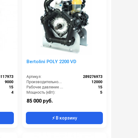
Bertolini POLY 2200 VD
6117973
Артикул:
289276973
9000
Производительность (л/ч):
12000
15
Рабочее давление (бар):
15
4
Мощность (кВт):
5
19
Масса (кг):
26
85 000 руб.
⚡ В корзину