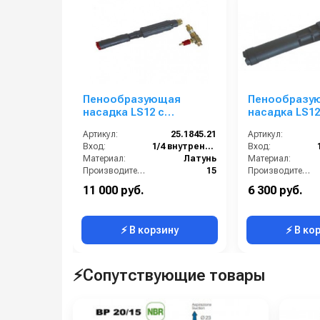
Пенообразующая
Пенообразу
насадка LS12 с
насадка LS12 
наружным эжектором;
наружным эж
Артикул:
25.1845.21
Артикул:
вход 1/4г - 3/8ш-ш.
вход 1/4г - ф
Вход:
1/4 внутренняя резьба
Вход:
(красный)
мм
Материал:
Латунь
Материал:
Производительность (л/мин):
15
Производительность (л/мин):
В коробке:
5
В коробке:
11 000 руб.
6 300 руб.
Вес, кг:
0.975
Вес, кг:
⚡ В корзину
⚡ В ко
⚡Сопутствующие товары