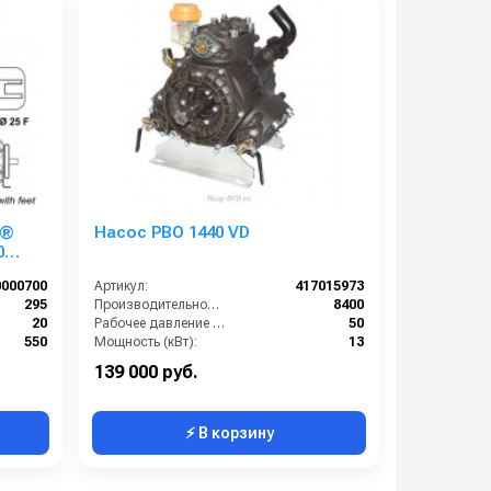
t®
Насос PBO 1440 VD
0
0000700
Артикул:
417015973
295
Производительность (л/ч):
8400
20
Рабочее давление (бар):
50
550
Мощность (кВт):
13
Есть
Габариты (ДхШхВ):
385×340×404 мм
139 000 руб.
⚡ В корзину