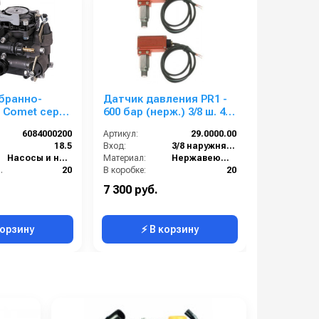
бранно-
Датчик давления PR1 -
Барабан а
 Comet серия
600 бар (нерж.) 3/8 ш. 45
дл. 40м 3/
,5 л/мин; 20
бар черный
1ш.1ш. 20
6084000200
Артикул:
29.0000.00
Артикул:
):
18.5
Вход:
3/8 наружняя резьба
Вход:
Насосы и насосные станции
Материал:
Нержавеющая сталь
Выход:
е (бар):
20
В коробке:
20
Материал:
):
650
Вес, кг:
0.292
В коробке:
7 300 руб.
211 000 р
Сегмент:
Насосы и насосные станции
Вес, кг:
корзину
⚡ В корзину
⚡ 