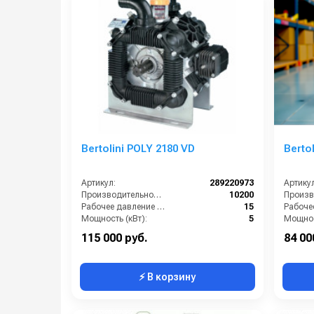
Bertolini POLY 2180 VD
Bertol
Артикул:
289220973
Артикул
Производительность (л/ч):
10200
Рабочее давление (бар):
15
Мощность (кВт):
5
Мощнос
Масса (кг):
26
Масса (
115 000 руб.
84 00
⚡ В корзину