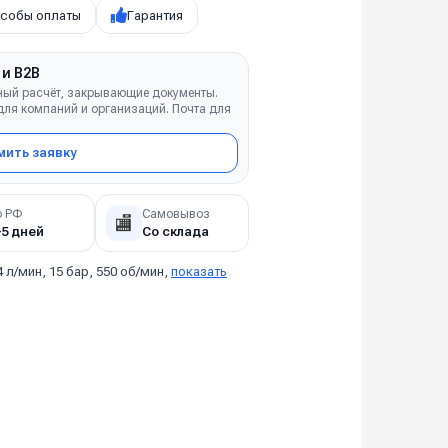
собы оплаты
Гарантия
 и B2B
ный расчёт, закрывающие документы.
ля компаний и организаций. Почта для
ить заявку
о РФ
Самовывоз
🏬
–5 дней
Со склада
4 л/мин, 15 бар, 550 об/мин,
показать