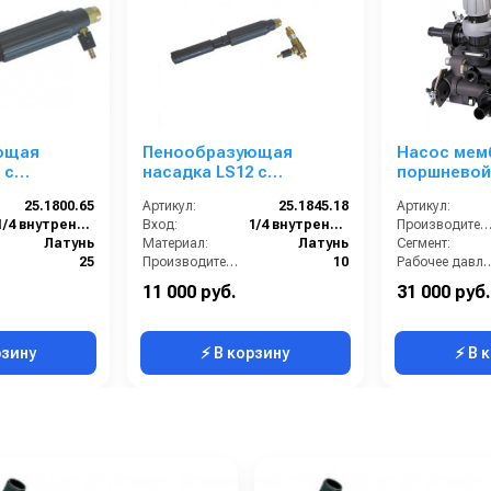
ющая
Пенообразующая
Насос мем
с
насадка LS12 с
поршневой
ектором;
наружным эжектором;
МC20/20 (18
25.1800.65
Артикул:
25.1845.18
Артикул:
орсунка 1.5
вход 1/4г - 3/8ш-ш.
бар)
1/4 внутренняя резьба
Вход:
1/4 внутренняя резьба
Производительность (л/мин
(черный)
Латунь
Материал:
Латунь
Сегмент:
25
Производительность (л/мин):
10
Рабочее давлени
5
В коробке:
5
Обороты двигателя (об/мин
11 000 руб.
31 000 руб.
0.39
Вес, кг:
0.618
рзину
⚡ В корзину
⚡ В 