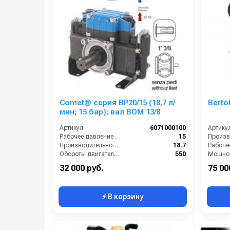
Comet® серия ВP20/15 (18,7 л/
Berto
мин; 15 бар); вал ВОМ 13/8
Артикул:
6071000100
Артикул
Рабочее давление (бар):
15
Производительность (л/мин):
18.7
Обороты двигателя (об/мин):
550
Мощнос
By-pass:
Есть
Масса (
32 000 руб.
75 00
⚡ В корзину