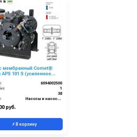
с мембранный Comet®
 APS 101 S (усиленное
ение) (94 л/мин; 50 бар);
:
6094002500
ОМ 13/8
ке:
1
38
:
Насосы и насосные станции
00 руб.
⚡ В корзину