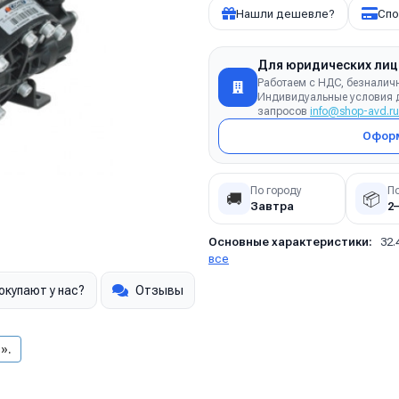
Нашли дешевле?
Спо
Для юридических лиц
Работаем с НДС, безналич
Индивидуальные условия д
запросов
info@shop-avd.ru
Оформ
По городу
П
🚚
📦
Завтра
2
Основные характеристики:
32.
все
окупают у нас?
Отзывы
».