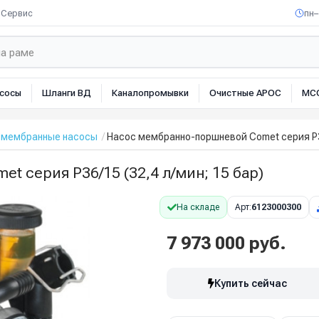
Сервис
пн–
сосы
Шланги ВД
Каналопромывки
Очистные АРОС
МС
мембранные насосы
Насос мембранно-поршневой Comet серия P36
 серия P36/15 (32,4 л/мин; 15 бар)
На складе
Арт:
6123000300
7 973 000 руб.
Купить сейчас