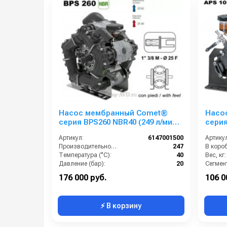
Насос мембранный Comet®
Насо
серия ВPS260 NBR40 (249 л/мин;
серия
20 бар); ВОМ 1"3/8 - вал d25
крепл
Артикул:
6147001500
Артикул
внутрен./шпонка
вал В
Производительность (л/мин):
247
В короб
Температура (°C):
40
Вес, кг:
Давление (бар):
20
Сегмент
Мощность (кВт):
9.5
176 000 руб.
106 0
⚡ В корзину