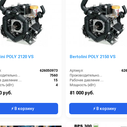
lini POLY 2120 VS
Bertolini POLY 2150 VS
:
626050973
Артикул:
62
Производительность (л/ч):
7560
Производительность (л/ч):
Рабочее давление (бар):
15
Рабочее давление (бар):
ть (кВт):
4
Мощность (кВт):
кг):
19
Масса (кг):
0 руб.
81 000 руб.
⚡ В корзину
⚡ В корзину