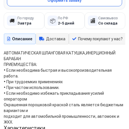
Оформить заявку
По городу
По РФ
Самовывоз
🚚
📦
🏬
Завтра
2–5 дней
Со склада
Описание
Доставка
Почему покупают у нас?
АВТОМАТИЧЕСКАЯ ШЛАНГОВАЯ КАТУШКА,ИНЕРЦИОННЫЙ
БАРАБАН
ПРИЕМУЩЕСТВА:
• Если необходима быстрая и высокопроизводительная
работа.
• При трудоемких применениях
• При частом использовании.
• Если необходимо избежать прикладывания усилий
оператором
Окрашенная порошковой краской сталь является бюджетным
вариантом и
подходит для автомобильной промышленности, автомоек и
ЖКХ.
Характеристики