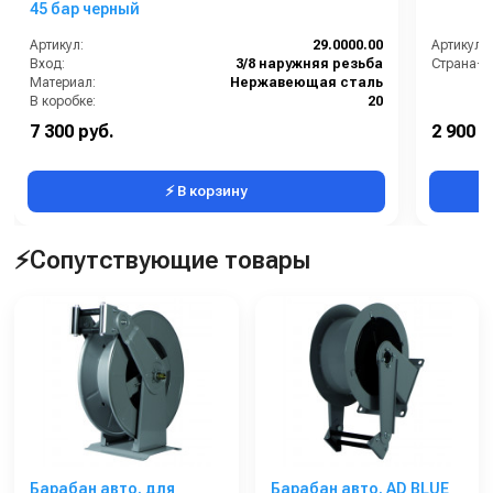
45 бар черный
Артикул:
29.0000.00
Артикул:
Вход:
3/8 наружняя резьба
Страна-п
Материал:
Нержавеющая сталь
В коробке:
20
Вес, кг:
0.292
7 300 руб.
2 900 р
Сегмент:
Насосы и насосные станции
⚡ В корзину
⚡Сопутствующие товары
Барабан авто. для
Барабан авто. AD BLUE