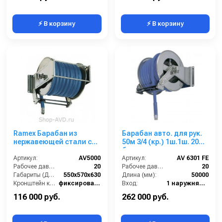
⚡ В корзину
⚡ В корзину
Ramex Барабан из
Барабан авто. для рук.
нержавеющей стали с
50м 3/4 (кр.) 1ш.1ш. 20
инерционным
бар
механизмом AV 5000
Артикул:
AV5000
Артикул:
AV 6301 FE
Рабочее давление (бар):
20
Рабочее давление (бар):
20
Габариты (ДхШхВ):
550x570x630
Длина (мм):
50000
Кронштейн катушки:
фиксированный
Вход:
1 наружняя резьба
Наличие шланга:
Нет
Выход:
1 наружняя резьба
116 000 руб.
262 000 руб.