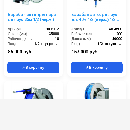
Барабан авто.для пара
Барабан авто. для рук.
для рук.35м 1/2 (нерж.)
дл. 40м 1/2 (нерж.) 1/2ш.
1/2 г .1/2 г. 10 бар 185° С
1/2г. 200 бар
Артикул:
HR ST 2
Артикул:
AV 4500
Длина (мм):
35000
Рабочее давление (бар):
200
Рабочее давление (бар):
10
Длина (мм):
40000
Вход:
1/2 внутренняя резьба
Вход:
1/2 наружняя резьба
Материал:
Нержавейка AISI 304
Выход:
1/2 внутренняя резьба
86 000 руб.
157 000 руб.
⚡ В корзину
⚡ В корзину