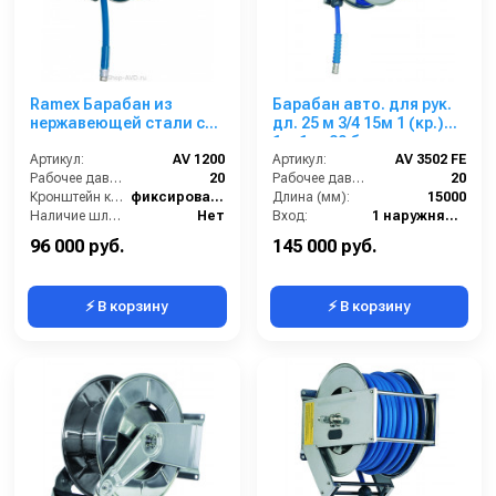
Ramex Барабан из
Барабан авто. для рук.
нержавеющей стали с
дл. 25 м 3/4 15м 1 (кр.)
инерционным
1ш.1ш. 20 бар
механизмом AV 1200
Артикул:
AV 1200
Артикул:
AV 3502 FE
Рабочее давление (бар):
20
Рабочее давление (бар):
20
Кронштейн катушки:
фиксированный
Длина (мм):
15000
Наличие шланга:
Нет
Вход:
1 наружняя резьба
Тип катушки:
открытая
Выход:
1 наружняя резьба
96 000 руб.
145 000 руб.
⚡ В корзину
⚡ В корзину