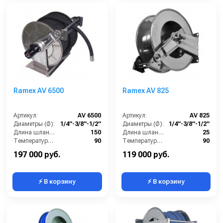
Ramex AV 6500
Ramex AV 825
Артикул:
AV 6500
Артикул:
AV 825
Диаметры (Ø):
1/4”-3/8”-1/2”
Диаметры (Ø):
1/4”-3/8”-1/2”
Длина шланга ВД (м):
150
Длина шланга ВД (м):
25
Температура (°C):
90
Температура (°C):
90
Рабочее давление (бар):
200
Рабочее давление (бар):
200
197 000 руб.
119 000 руб.
⚡ В корзину
⚡ В корзину