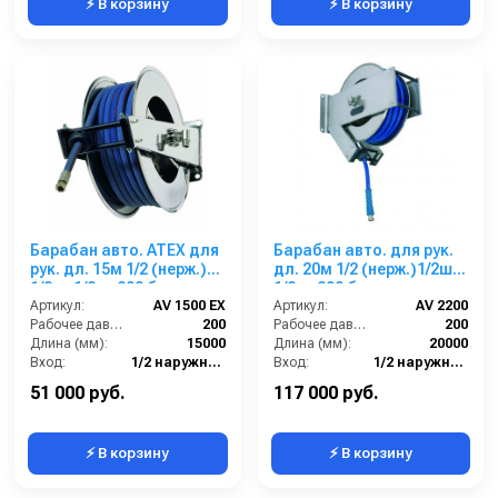
⚡ В корзину
⚡ В корзину
Барабан авто. ATEX для
Барабан авто. для рук.
рук. дл. 15м 1/2 (нерж.)
дл. 20м 1/2 (нерж.)1/2ш.
1/2ш. 1/2ш. 200 бар
1/2ш. 200 бар
Артикул:
AV 1500 EX
Артикул:
AV 2200
Рабочее давление (бар):
200
Рабочее давление (бар):
200
Длина (мм):
15000
Длина (мм):
20000
Вход:
1/2 наружняя резьба
Вход:
1/2 наружняя резьба
Материал:
Нерж. сталь 304
Выход:
1/2 наружняя резьба
51 000 руб.
117 000 руб.
⚡ В корзину
⚡ В корзину