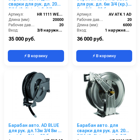
сварки для рук. дл. 20м
для рук. дл. 6м 3/4 (кр.)
5/16 (8+8) (кр.) 2x3/8ш.
1ш. 3/4ш. 20 бар
2x3/8г. 20 бар
Артикул:
HR 1111 WE FE
Артикул:
AV ATK 1 AD
Длина (мм):
20000
Рабочее давление (бар):
20
Рабочее давление (бар):
20
Длина (мм):
6000
Вход:
3/8 наружняя резьба
Вход:
1 наружняя резьба
Выход:
3/8 внутренняя резьба
Выход:
3/4 наружняя резьба
35 000 руб.
36 000 руб.
⚡ В корзину
⚡ В корзину
Барабан авто. AD BLUE
Барабан авто. для
для рук. дл.13м 3/4 8м 1
сварки для рук. дл. 20м
(кр.) 1ш. 3/4ш. 20 бар
5/16 (8+8) (нерж.) 2x3/8ш.