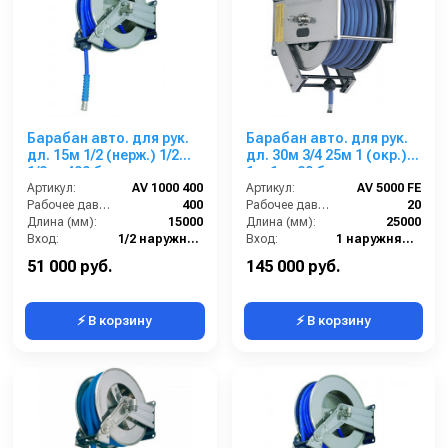
Барабан авто. для рук.
Барабан авто. для рук.
дл. 15м 1/2 (нерж.) 1/2ш.
дл. 30м 3/4 25м 1 (окр.)
1/2ш. 400 бар
1ш.1ш. 20 бар
Артикул:
AV 1000 400
Артикул:
AV 5000 FE
Рабочее давление (бар):
400
Рабочее давление (бар):
20
Длина (мм):
15000
Длина (мм):
25000
Вход:
1/2 наружняя резьба
Вход:
1 наружняя резьба
Материал:
Нерж. сталь 304
Выход:
1 наружняя резьба
51 000 руб.
145 000 руб.
⚡ В корзину
⚡ В корзину