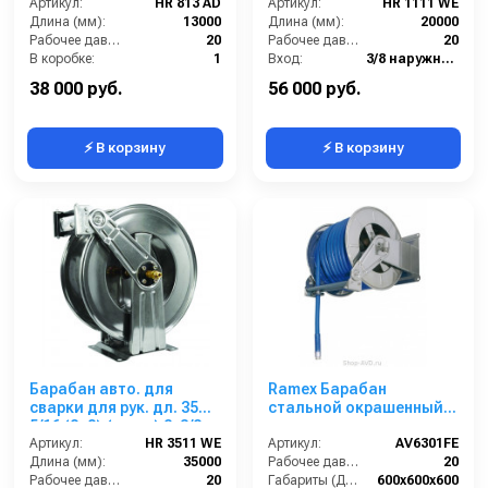
Артикул:
HR 813 AD
2x3/8г. 20 бар
Артикул:
HR 1111 WE
Длина (мм):
13000
Длина (мм):
20000
Рабочее давление (бар):
20
Рабочее давление (бар):
20
В коробке:
1
Вход:
3/8 наружняя резьба
Вес, кг:
19
Выход:
3/8 внутренняя резьба
38 000 руб.
56 000 руб.
⚡ В корзину
⚡ В корзину
Барабан авто. для
Ramex Барабан
сварки для рук. дл. 35м
стальной окрашенный с
5/16 (8+8) (нерж.) 2x3/8ш.
инерционным
2x3/8г. 20 бар
Артикул:
HR 3511 WE
механизмом AV 6301 FE
Артикул:
AV6301FE
Длина (мм):
35000
Рабочее давление (бар):
20
Рабочее давление (бар):
20
Габариты (ДхШхВ):
600x600x600