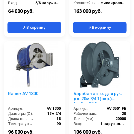
Вход:
3/8 наружняя резьба
Кронштейн катушки:
фиксированный
Материал:
Нержавеющая сталь
Наличие шланга:
Нет
64 000 руб.
163 000 руб.
⚡ В корзину
⚡ В корзину
Ramex AV 1300
Барабан авто. для рук.
дл. 20м 3/4 1(окр.)
1ш.1ш. 20 бар
Артикул:
AV 1300
Артикул:
AV 3501 FE
Диаметры (Ø):
18м 3/4
Рабочее давление (бар):
20
Длина шланга ВД (м):
18
Длина (мм):
20000
Температура (°C):
90
Вход:
1 наружняя резьба
Рабочее давление (бар):
20
Выход:
1 наружняя резьба
96 000 руб.
106 000 руб.