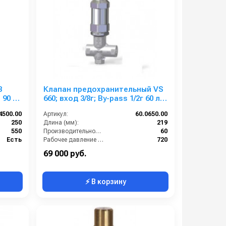
B
Клапан предохранительный VS
C
660; вход 3/8г; By-pass 1/2г 60 л/
мин 720 бар
4500.00
Артикул:
60.0650.00
250
Длина (мм):
219
550
Производительность (л/мин):
60
Есть
Рабочее давление (бар):
720
1 внутренняя резьба
By-pass:
Есть
69 000 руб.
⚡ В корзину