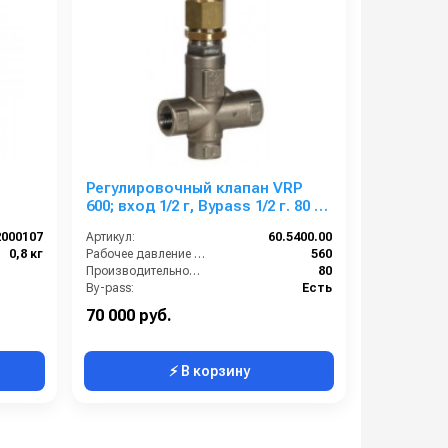
Регулировочный клапан VRP
600; вход 1/2 г, Bypass 1/2 г. 80 л/
мин 600 бар нерж. сталь
2000107
Артикул:
60.5400.00
0,8 кг
Рабочее давление (бар):
560
Производительность (л/мин):
80
By-pass:
Есть
Вход:
1/2 внутренняя резьба
70 000 руб.
⚡ В корзину