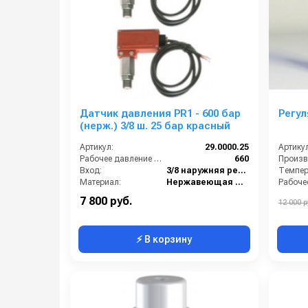
Датчик давления PR1 - 600 бар
Регул
(нерж.) 3/8 ш. 25 бар красный
Артикул:
29.0000.25
Артикул
Рабочее давление (бар):
660
Вход:
3/8 наружняя резьба
Темпера
Материал:
Нержавеющая сталь
В коробке:
20
Вход:
7 800 руб.
12 000 р
⚡ В корзину