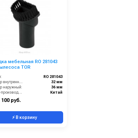
ка мебельная RO 281043
пылесоса TOR
:
RO 281043
Диаметр внутренний:
32 мм
р наружный:
36 мм
Страна-производитель:
Китай
100 руб.
⚡ В корзину