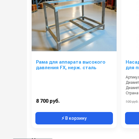
Рама для аппарата высокого
Насад
давления FX, нерж. сталь
для 
Артикул
Диамет
8 700 руб.
100 руб.
⚡ В корзину