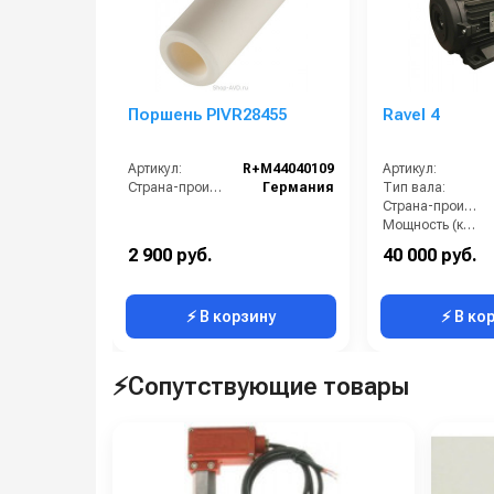
Поршень PIVR28455
Ravel 4
Артикул:
R+M44040109
Артикул:
Страна-производитель:
Германия
Тип вала:
Страна-производитель:
Мощность (кВт):
Электропитание (В):
2 900 руб.
40 000 руб.
Обороты двигателя (об/мин):
⚡ В корзину
⚡ В ко
⚡Сопутствующие товары