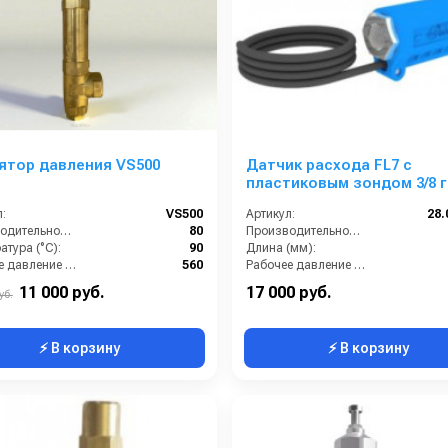
ятор давления VS500
Датчик расхода FL7 с
пластиковым зондом 3/8 г 3
:
VS500
Артикул:
28.
Производительность (л/мин):
80
Производительность (л/мин):
тура (°C):
90
Длина (мм):
Рабочее давление (бар):
560
Рабочее давление (бар):
G1/2,
Мощность (кВт):
11 000 руб.
17 000 руб.
уб.
⚡ В корзину
⚡ В корзину