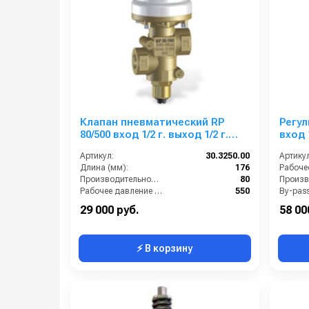
Клапан пневматический RP
Регул
80/500 вход 1/2 г. выход 1/2 г.
вход 1
воздух 1/4 г. 80 л/мин 560 бар
550 б
Артикул:
30.3250.00
Артикул
Длина (мм):
176
Производительность (л/мин):
80
Рабочее давление (бар):
550
By-pass
Вход:
1/2 внутренняя резьба
Вход:
29 000 руб.
58 00
⚡ В корзину