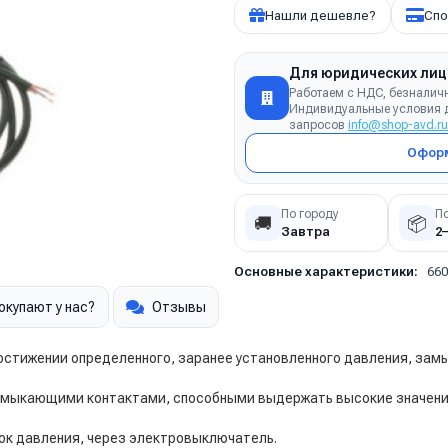
Нашли дешевле?
Спо
Для юридических лиц
Работаем с НДС, безналич
Индивидуальные условия д
запросов
info@shop-avd.ru
Оформ
По городу
П
🚚
📦
Завтра
2
Основные характеристики:
660
окупают у нас?
Отзывы
остижении определенного, заранее установленного давления, зам
ыкающими контактами, способными выдержать высокие значения
ок давления, через электровыключатель.