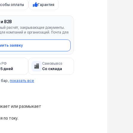
собы оплаты
Гарантия
 и B2B
ный расчёт, закрывающие документы.
ля компаний и организаций. Почта для
ить заявку
о РФ
Самовывоз
🏬
–5 дней
Со склада
 бар,
показать все
ыкает или размыкает
 по току.