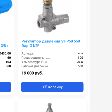
Регулятор давления VHP50 550
/8 г.
бар G1/2F
0450.00
Артикул:
----
60
Производительность (л/мин):
100
104
Температура (°C):
90 С
560
Рабочее давление (бар):
550
60
Вход:
1/2
19 000 руб.
⚡ В корзину