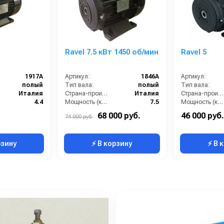
Ravel 7.5 кВт 1450 об/мин
Ravel 5
1917А
Артикул:
1846A
Артикул:
полый
Тип вала:
полый
Тип вала:
Италия
Страна-производитель:
Италия
Страна-производитель:
4.4
Мощность (кВт):
7.5
Мощность (кВт):
380
Электропитание (В):
380
Электропитание (В):
68 000 руб.
46 000 руб.
74 000 руб.
1400
Обороты двигателя (об/мин):
1450
Обороты двигателя (об/мин
рзину
⚡ В корзину
⚡ В 