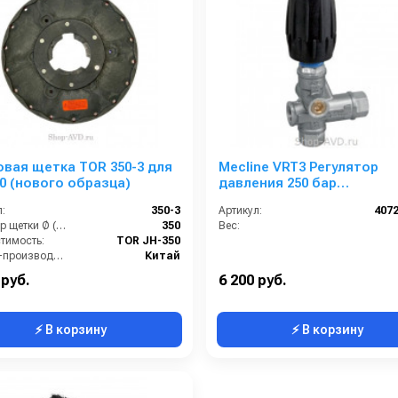
вая щетка TOR 350-3 для
Mecline VRT3 Регулятор
0 (нового образца)
давления 250 бар
(никелированный)
:
350-3
Артикул:
407
Диаметр щетки Ø (мм):
350
Вес:
тимость:
TOR JH-350
Страна-производитель:
Китай
 руб.
6 200 руб.
⚡ В корзину
⚡ В корзину