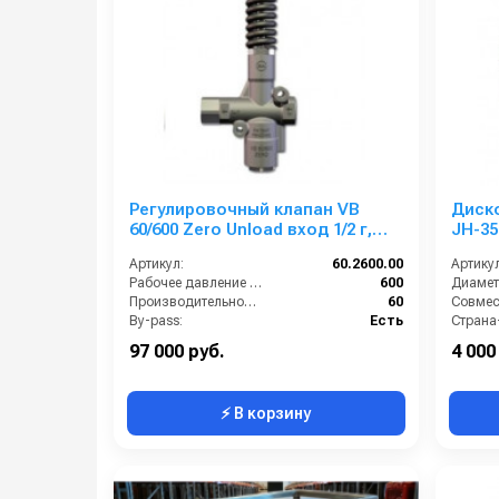
Регулировочный клапан VB
Диско
60/600 Zero Unload вход 1/2 г,
JH-35
выход 1/2 г. 60 л/мин 600 бар
Артикул:
60.2600.00
Артикул
нерж.
Рабочее давление (бар):
600
Производительность (л/мин):
60
Совмес
By-pass:
Есть
Вход:
1/2 внутренняя резьба
97 000 руб.
4 000
⚡ В корзину