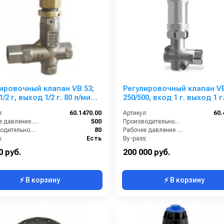
ировочный клапан VB 53;
Регулировочный клапан V
/2 г, выход 1/2 г. 80 л/мин
250/500, вход 1 г. выход 1 г. 90 °
ар нерж. сталь
250 л/мин 550 бар нерж.
:
60.1470.00
Артикул:
60.
Рабочее давление (бар):
500
Производительность (л/мин):
Производительность (л/мин):
80
Рабочее давление (бар):
:
Есть
By-pass:
1/2 внутренняя резьба
Вход:
0 руб.
200 000 руб.
⚡ В корзину
⚡ В корзину