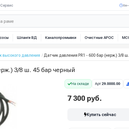
Сервис
пн–
сосы
Шланги ВД
Каналопромывки
Очистные АРОС
МС
к высокого давления
Датчик давления PR1 - 600 бар (нерж.) 3/8 ш
рж.) 3/8 ш. 45 бар черный
На складе
Арт:
29.0000.00
7 300 руб.
Купить сейчас