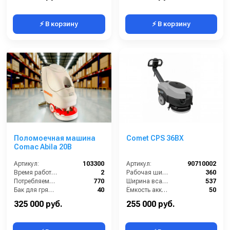
⚡ В корзину
⚡ В корзину
Поломоечная машина
Comet CPS 36BX
Comac Abila 20B
Артикул:
103300
Артикул:
90710002
Время работы (ч):
2
Рабочая ширина щеток (мм):
360
Потребляемая мощность (Вт):
770
Ширина всасывающей балки (мм):
537
Бак для грязной воды (л):
40
Ёмкость аккумуляторов (Ач):
50
Бак для чистой воды (л):
33
Бак для грязной воды (л):
13
325 000 руб.
255 000 руб.