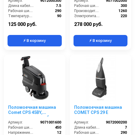
Артикул:
9072000300
Артикул:
9071002000
Длина кабеля (м):
7.5
Рабочая ширина щеток (мм):
300
Рабочая ширина (мм):
290
Производительность по площади (м2/ч):
1260
Температура (°C):
90
Электропитание (В):
220
Напряжение (В):
220
Масса (кг):
46
125 000 руб.
278 000 руб.
⚡ В корзину
⚡ В корзину
Поломоечная машина
Поломоечная машина
Comet CPS 45BY,
COMET CPS 29 E
аккумуляторная , без
АКБ с ЗУ
Артикул:
9071001600
Артикул:
9072000200
Рабочая ширина (мм):
450
Длина кабеля (м):
7
Напряжение (В):
12
Рабочая ширина (мм):
290