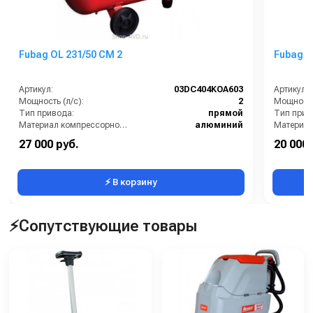
Fubag OL 231/50 CM 2
Fubag O
Артикул:
03DC404KOA603
Артикул:
Мощность (л/с):
2
Мощность 
Тип привода:
прямой
Тип прив
Материал компрессорной головки:
алюминий
Модель компрессорной головки:
OL 231
27 000 руб.
20 000 
Объём ресивера (л):
50
Объём рес
⚡ В корзину
⚡Сопутствующие товары