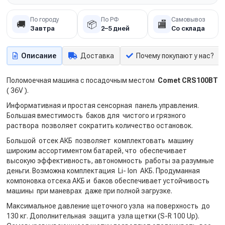
По городу
По РФ
Самовывоз
🚚
📦
🏬
Завтра
2–5 дней
Со склада
Описание
Доставка
Почему покупают у нас?
Поломоечная машина с посадочным местом
Comet CRS100BT
( 36V ).
Информативная и простая сенсорная панель управления.
Большая вместимость баков для чистого и грязного
раствора позволяет сократить количество остановок.
Большой отсек АКБ позволяет комплектовать машину
широким ассортиментом батарей, что обеспечивает
высокую эффективность, автономность работы за разумные
деньги. Возможна комплектация Li- Ion АКБ. Продуманная
компоновка отсека АКБ и баков обеспечивает устойчивость
машины при маневрах даже при полной загрузке.
Максимальное давление щеточного узла на поверхность до
130 кг. Дополнительная защита узла щетки (S-R 100 Up).