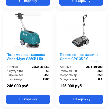
⚡ В корзину
⚡ В корзину
Поломоечная машина
Поломоечная машина
VinnerMyer S350B L50
Comet CPS 35 BX LI,
аккумуляторная с АКБ и
Артикул:
VM350B-L50
ЗУ
Артикул:
9071101900
Аккумулятор АКБ (В/А·ч):
50
Рабочая ширина (мм):
360
Ширина всасывающей балки (мм):
450
Скорость вращения щётки (об/мин):
350
Производительность по площади (м2/ч):
1500
Мощность (кВт):
0.1
Диаметр щетки Ø (мм):
350
Габариты (ДхШхВ):
447x422x1159
246 000 руб.
125 000 руб.
⚡ В корзину
⚡ В корзину