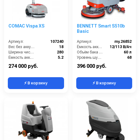
COMAC Vispa XS
BENNETT Smart S510b
Basic
Артикул:
107240
Артикул:
my.26852
Вес без аккумуляторов (кг):
18
Ёмкость аккумуляторов (Ач):
12/113 В/Ач
Ширина чистки щёток (мм):
280
Объём бака для грязной воды (л):
60 л
Ёмкость аккумуляторов (Ач):
5.2
Уровень шума (дБ):
68
Давление прижима щетки (г/см2):
10 кг
Вес без аккумуляторов (кг):
85
274 000 руб.
396 000 руб.
⚡ В корзину
⚡ В корзину