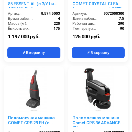
85 ESSENTIAL (с З/У Lи
COMET CRYSTAL CLEAN
АКБ LiFePo4 емкостью
(с нагревом воды) 220В
104 Ah)
Артикул:
8.574.5003
Артикул:
9072000300
Время работы (ч):
4
Длина кабеля (м):
7.5
Масса (кг):
220
Рабочая ширина (мм):
290
Ёмкость аккумуляторов (Ач):
175
Температура (°C):
90
Бак для грязной воды (л):
155
Напряжение (В):
220
1 197 000 руб.
125 000 руб.
⚡ В корзину
⚡ В корзину
Поломоечная машина
Поломоечная машина
COMET CPS 29 EH (с
Comet CPS 36 ADVANCE
нагревом воды)
BY, аккумуляторная