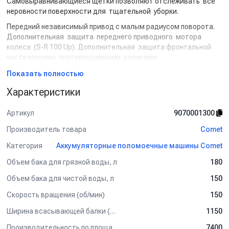
Самовыравнивающиеся щетки позволяют отслеживать все
неровности поверхности для тщательной уборки.
Передний независимый привод с малым радиусом поворота.
Дополнительная защита переднего приводного мотора
колеса (S-R 100 Up). Дополнительная защита фронтальной
части машины противоударными роликами.
Электронная подача чистящего раствора на щетки насосом в
Показать полностью
зависимости от скорости уборки и уровня моющего раствора.
Характеристики
Легкий доступ к электрическим компонентам.
Автоматическая система подъема щетки и осушающей балки.
Артикул
9070001300
Автоматический подъем осушающей балки при движении
задним ходом. Автоматическое прерывание поступления
Производитель товара
Comet
моющего раствора на щеточный узел при остановке машины.
Категория
Аккумуляторные поломоечные машины Comet
Сфера применения:
Объем бака для грязной воды, л
180
Идеальна для тщательной уборки и глубокой очистки средних
Объем бака для чистой воды, л
150
и больших площадей до 7400 м2 со значительным
сокращением затрат на уборку.
Скорость вращения (об/мин)
150
Ширина всасывающей балки (мм)
1150
Производительность по площади (м2/ч)
7400