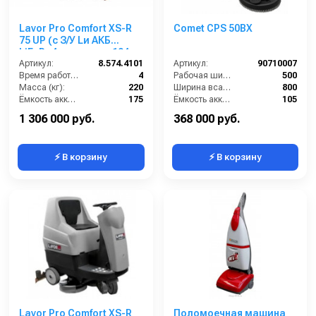
Lavor Pro Comfort XS-R
Comet CPS 50BX
75 UP (с З/У Lи АКБ
LiFePo4 емкостью 104
Ah)
Артикул:
8.574.4101
Артикул:
90710007
Время работы (ч):
4
Рабочая ширина щеток (мм):
500
Масса (кг):
220
Ширина всасывающей балки (мм):
800
Ёмкость аккумуляторов (Ач):
175
Ёмкость аккумуляторов (Ач):
105
Бак для грязной воды (л):
155
Бак для грязной воды (л):
50
1 306 000 руб.
368 000 руб.
⚡ В корзину
⚡ В корзину
Lavor Pro Comfort XS-R
Поломоечная машина