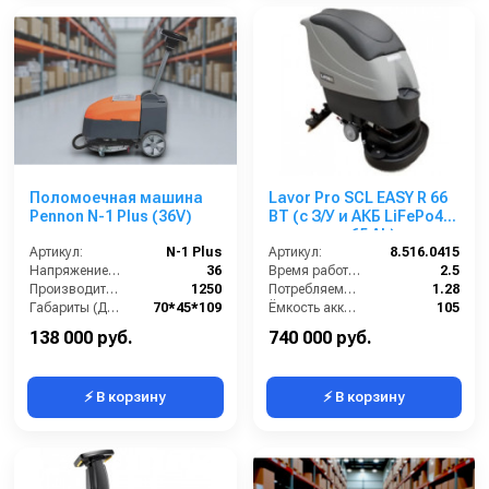
Поломоечная машина
Lavor Pro SCL EASY R 66
Pennon N-1 Plus (36V)
BT (с З/У и АКБ LiFePo4
емкостью 65 Ah)
Артикул:
N-1 Plus
Артикул:
8.516.0415
Напряжение (В):
36
Время работы (ч):
2.5
Производительность по площади (м2/ч):
1250
Потребляемая мощность (кВт):
1.28
Габариты (ДхШхВ):
70*45*109
Ёмкость аккумуляторов (Ач):
105
Диаметр щетки Ø (мм):
360
Бак для грязной воды (л):
95
138 000 руб.
740 000 руб.
⚡ В корзину
⚡ В корзину