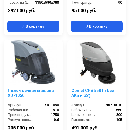
Габариты (ДхШхВ):
1150x580x780
Температура (°C):
90
Бак для чистой воды (л):
32
Напряжение (В):
220
292 000 руб.
95 000 руб.
⚡ В корзину
⚡ В корзину
Поломоечная машина
Comet CPS 55BT (без
XD-1050
АКБ и ЗУ)
Артикул:
XD-1050
Артикул:
90710010
Рабочая ширина основной щётки (мм):
510
Рабочая ширина щеток (мм):
550
Производительность по площади (м2/ч):
1750
Ширина всасывающей балки (мм):
800
Радиус поворота (м):
0.6
Ёмкость аккумуляторов (Ач):
105
Скорость вращения щётки (об/мин):
210
Бак для грязной воды (л):
95
205 000 руб.
491 000 руб.