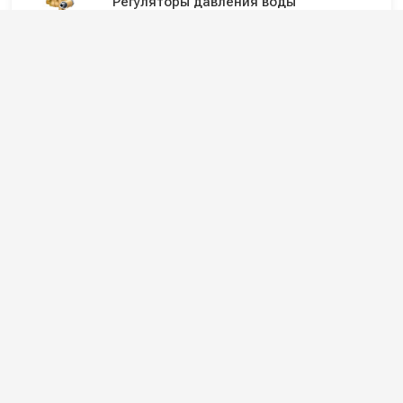
Регуляторы давления воды
Электрика для автомоек
Щелевые насадки для
профессиональных пылесосов
Подпишитесь на наши каналы и будьте в
курсе
Новинки оборудования, обзоры, акции и полезные советы — в
наших официальных каналах.