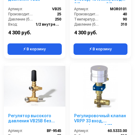
3/8внут, выход 3/8внут
Артикул:
VB25
Артикул:
MOR0101
Производительность (л/мин):
25
Производительность (л/мин):
40
Давление (бар):
250
Температура (°C):
90
Вход:
1/2 внутренняя резьба
Давление (бар):
310
Выход:
M22х1,5 внешняя резьба
Вход:
3/8внут
4 300 руб.
4 300 руб.
⚡ В корзину
⚡ В корзину
Регулятор высокого
Регулировочный клапан
давления VB25B без
VRPP 33 вход,
микровыключателя,
выход,bypass 1/2'' c
вход 1/2внут + елочка.
Артикул:
BF-9545
воздушным
Артикул:
60.5333.00