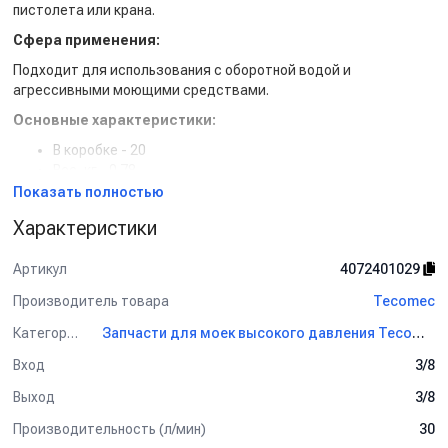
пистолета или крана.
Сфера применения:
Подходит для использования с оборотной водой и
агрессивными моющими средствами.
Основные характеристики:
В коробке - 20
Вес, кг - 0.78
Материал - Латунь
Показать полностью
Выход - 3/8 внутренняя резьба
Характеристики
Давление, бар - 250
Производительность, л/мин - 30
Артикул
4072401029
Температура, C - 90
Производитель товара
Tecomec
Категория
Запчасти для моек высокого давления Tecomec
Вход
3/8
Выход
3/8
Производительность (л/мин)
30