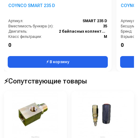
COYNCO SMART 235 D
COYNCO 
Артикул:
SMART 235 D
Артикул:
Вместимость бункера (л):
35
Двигатель:
2 байпасных коллекторных
Бренд:
Класс фильтрации:
M
Размеры (ДхШхВ):
480х480х920
0
0
Вес, кг:
42
⚡ В корзину
⚡Сопутствующие товары