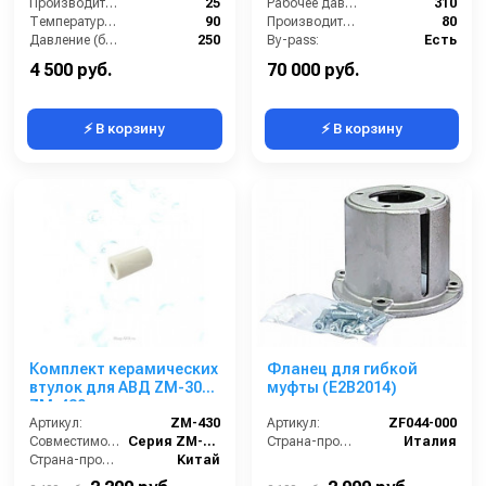
Выход 3/8внеш
Производительность (л/мин):
25
управлением 80 л/мин
Рабочее давление (бар):
310
Температура (°C):
90
310 бар
Производительность (л/мин):
80
Давление (бар):
250
By-pass:
Есть
Вход:
1/2внут
Вход:
1/2 внутренняя резьба
4 500 руб.
70 000 руб.
⚡ В корзину
⚡ В корзину
Комплект керамических
Фланец для гибкой
втулок для АВД ZM-3020
муфты (E2B2014)
ZM-430
Артикул:
ZM-430
Артикул:
ZF044-000
Совместимость:
Серия ZM-3020 (помпа ZM-2015)
Страна-производитель:
Италия
Страна-производитель:
Китай