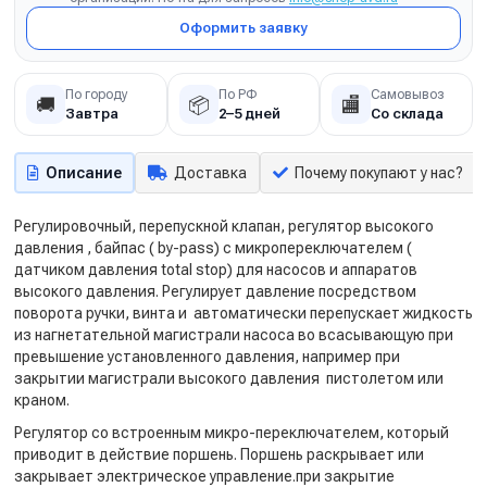
Оформить заявку
По городу
По РФ
Самовывоз
🚚
📦
🏬
Завтра
2–5 дней
Со склада
Описание
Доставка
Почему покупают у нас?
Регулировочный, перепускной клапан, регулятор высокого
давления , байпас ( by-pass) с микропереключателем (
датчиком давления total stop) для насосов и аппаратов
высокого давления. Регулирует давление посредством
поворота ручки, винта и автоматически перепускает жидкость
из нагнетательной магистрали насоса во всасывающую при
превышение установленного давления, например при
закрытии магистрали высокого давления пистолетом или
краном.
Регулятор со встроенным микро-переключателем, который
приводит в действие поршень. Поршень раскрывает или
закрывает электрическое управление.при закрытие