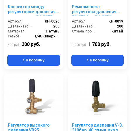
Коннектор между
Ремкомплект
регулятором давления и
регулятора давления
манометром KH-0028
30-200 бар KH-0019
Артикул:
KH-0028
Артикул:
KH-0019
Давление (бар):
200
Давление (бар):
200
Материал:
Латунь
Страна-производитель:
Китай
Резьба:
1/4G (вверх и вниз), 1/8 боковая
Страна-производитель:
Китай
300 руб.
1 700 руб.
400 руб.
1 900 руб.
⚡ В корзину
⚡ В корзину
Регулятор высокого
Регулятор давления V-3,
давления VB25
310бар, 40 л/мин, вход