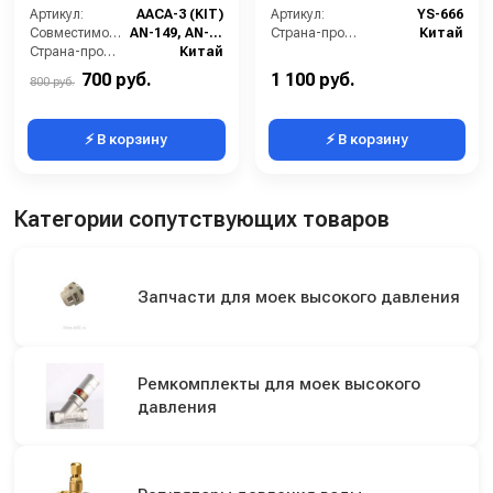
159
Артикул:
AACA-3 (KIT)
Артикул:
YS-666
Совместимость:
AN-149, AN-159, TR-149, TR-159
Страна-производитель:
Китай
Страна-производитель:
Китай
700 руб.
1 100 руб.
800 руб.
⚡ В корзину
⚡ В корзину
Категории сопутствующих товаров
Запчасти для моек высокого давления
Ремкомплекты для моек высокого
давления