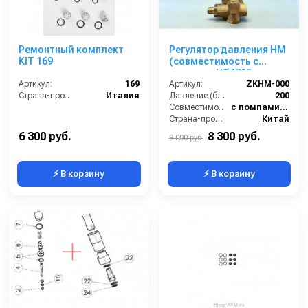
Ремонтный комплект
Регулятор давления HM
KIT 169
(совместимость с
помпами HT4715,
Артикул:
169
WS1630)
Артикул:
ZKHM-000
Страна-производитель:
Италия
Давление (бар):
200
Совместимость:
с помпами HT4715, WS1630
Страна-производитель:
Китай
6 300 руб.
8 300 руб.
9 000 руб.
⚡ В корзину
⚡ В корзину