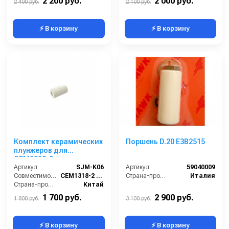
2 200 руб.
2 000 руб.
2 400 руб.
2 100 руб.
⚡ В корзину
⚡ В корзину
Комплект керамических
Поршень D.20 E3B2515
плунжеров для
CEM1318-2
(однофазный) SJM-K06
Артикул:
SJM-K06
Артикул:
59040009
Совместимость:
CEM1318-2 (однофазный, 220 В)
Страна-производитель:
Италия
Страна-производитель:
Китай
1 700 руб.
2 900 руб.
1 800 руб.
3 100 руб.
⚡ В корзину
⚡ В корзину