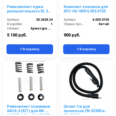
Ремкомплект курка
Комплект клапанов для
распылительного RL 30
KPC-H6 1809 6.003.0150
с дренажом
Артикул:
30.2628.24
Артикул:
6.003.0150
В коробке:
1
Страна-производитель:
Китай
Сегмент:
Арматура высокого давления
5 100 руб.
900 руб.
⚡ В корзину
⚡ В корзину
Ремкомлект плунжеров
Шланг 2 м для
AACA-3 (KIT) для AN-
пылесосов ZN-02300 и
149/TR-149 и AN-159/TR-
ZN-02400