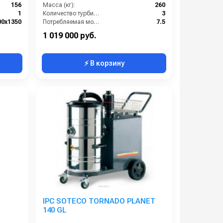
156
Масса (кг):
260
1
Количество турбин (шт):
3
00х1350
Потребляемая мощность (кВт):
7.5
260-320
Страна-производитель:
Швеция
1 019 000 руб.
⚡ В корзину
IPC SOTECO TORNADO PLANET
140 GL