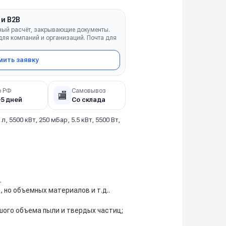
 и B2B
ный расчёт, закрывающие документы.
ля компаний и организаций. Почта для
ить заявку
о РФ
Самовывоз
🏬
–5 дней
Со склада
 л, 5500 кВт, 250 мБар, 5.5 кВт, 5500 Вт,
.
 но объемных материалов и т.д..
шого объема пыли и твердых частиц;