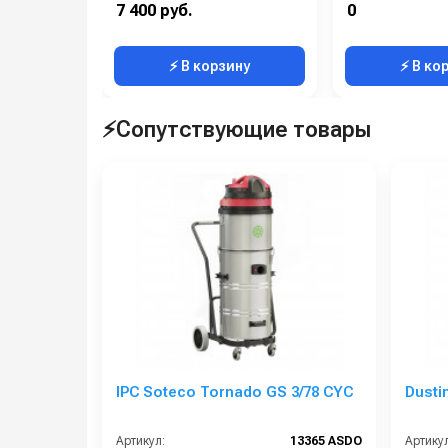
Температура (°C):
90 С
Размеры (ДхШхВ):
7 400 руб.
0
Рабочее давление (бар):
250
Вес, кг:
⚡ В корзину
⚡ В ко
⚡Сопутствующие товары
IPC Soteco Tornado GS 3/78 CYC
Dusti
Артикул:
13365 ASDO
Артикул