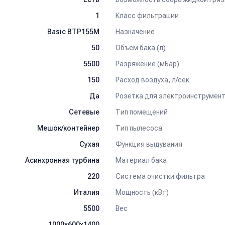
Класс фильтрации
1
Назначение
Basic BTP155M
Объем бака (л)
50
Разряжение (мБар)
5500
Расход воздуха, л/сек
150
Розетка для электроинструмен
Да
Тип помещений
Сетевые
Тип пылесоса
Мешок/контейнер
Функция выдувания
Сухая
Материал бака
Асинхронная турбина
Система очистки фильтра
220
Мощность (кВт)
Италия
Вес
5500
1000x600x1400