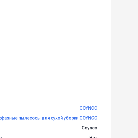
COYNCO
хфазные пылесосы для сухой уборки COYNCO
Coynco
и
Нет