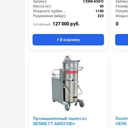
Артикул:
13366 ASDO
Артикул
Масса (кг):
43
Мощность турбины (Вт):
1100
Разряжение (мБар):
223
Мощнос
Размеры (ДхШхВ):
600x620x1335
Объем б
127 000 руб.
0
137 000 руб.
⚡ В корзину
Промышленный пылесос
Dusti
BENNETT AM5510D+
HEPA