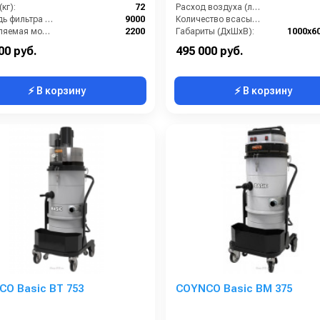
кг):
72
Расход воздуха (л/сек):
Площадь фильтра (см2):
9000
Количество всасывающих турбин (шт):
Потребляемая мощность (Вт):
2200
Габариты (ДхШхВ):
1000х6
ение (мБар):
220
Разрежение / сила всасывания (мбар):
00 руб.
495 000 руб.
⚡ В корзину
⚡ В корзину
O Basic BT 753
COYNCO Basic BM 375