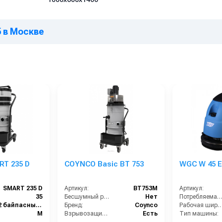
5 в Москве
T 235 D
COYNCO Basic BT 753
WGC W 45 E
SMART 235 D
Артикул:
BT753M
Артикул:
35
Бесшумный режим работы:
Нет
Потребляемая мощность (кВт
2 байпасных коллекторных
Бренд:
Coynco
Рабочая ширина щеток (
M
Взрывозащищенное исполнение:
Есть
Тип машины: