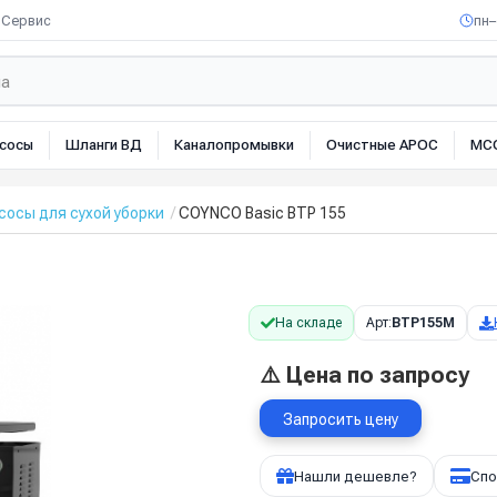
Сервис
пн–
сосы
Шланги ВД
Каналопромывки
Очистные АРОС
МС
осы для сухой уборки
COYNCO Basic BTP 155
На складе
Арт:
BTP155M
⚠️ Цена по запросу
Запросить цену
Нашли дешевле?
Спо