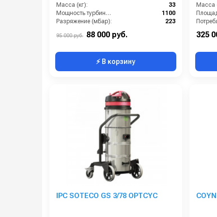
Масса (кг):
33
Масса (
Мощность турбины (Вт):
1100
Разряжение (мБар):
223
Размеры (ДхШхВ):
680x620x1110
Разряж
88 000 руб.
325 0
95 000 руб.
⚡ В корзину
IPC SOTECO GS 3/78 OPTCYC
COYNC