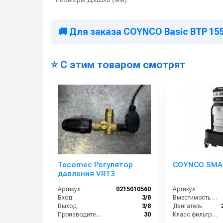
🚚 Для заказа COYNCO Basic BTP 15
⭐ С этим товаром смотрят
Tecomec Регулятор
COYNCO SMAR
давления VRT3
Артикул:
0215010560
Артикул:
Вход:
3/8
Вместимость бункера (л):
Выход:
3/8
Двигатель:
Производительность (л/мин):
30
Класс фильтрации: