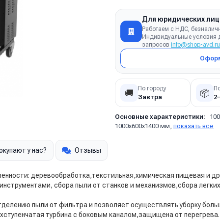
Для юридических лиц
Работаем с НДС, безналич
Индивидуальные условия д
запросов
info@shop-avd.ru
Оформ
По городу
П
🚚
📦
Завтра
2
Основные характеристики:
100
1000x600x1400 мм,
показать все
окупают у нас?
Отзывы
енности: деревообработка,текстильная,химическая пищевая и др
инструментами, сбора пыли от станков и механизмов,сбора легких,
тделению пыли от фильтра и позволяет осуществлять уборку боль
ступенчатая турбина с боковым каналом,защищена от перегрева.