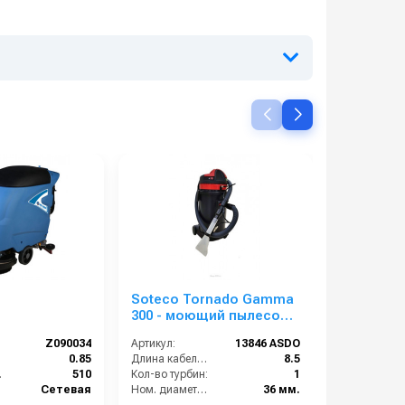
Soteco Tornado Gamma
Heute Poli
300 - моющий пылесос
для автомоек
Z090034
Артикул:
13846 ASDO
Артикул:
):
0.85
Длина кабеля (м):
8.5
мм):
510
Кол-во турбин:
1
Сетевая
Ном. диаметр принадлежностей:
36 мм.
Количе