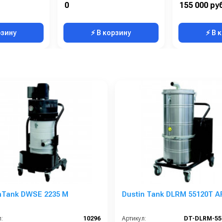
480х480х920
Возможность сбора жидкой грязи:
Нет
Уровень шума (дБ)
0
155 000 ру
42
Длина всасывающей трубки:
1
Ширина всасывающей балки 
рзину
⚡ В корзину
⚡ В 
nTank DWSE 2235 M
Dustin Tank DLRM 55120T A
:
10296
Артикул: