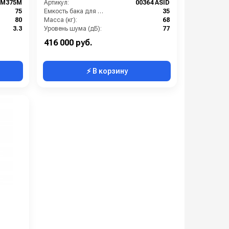
BM375M
Артикул:
00364 ASID
75
Емкость бака для мусора (л):
35
80
Масса (кг):
68
3.3
Уровень шума (дБ):
77
3
Потребляемая мощность (кВт):
1.5
416 000 руб.
⚡ В корзину