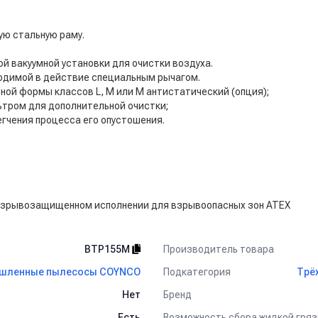
ую стальную раму.
й вакуумной установки для очистки воздуха.
одимой в действие специальным рычагом.
й формы классов L, M или M антистатический (опция);
тром для дополнительной очистки;
гчения процесса его опустошения.
 взрывозащищенном исполнении для взрывоопасных зон ATEX
Производитель товара
BTP155M
Подкатегория
шленные пылесосы COYNCO
Трё
Бренд
Нет
Возможность сбора жидкой гряз
Есть