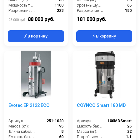
Мощность турбины (Вт):
1100
Уровень шума (дБ):
65
Разряжение (мБар):
223
Разряжение (мБар):
180
Размеры (ДхШхВ):
680x620x1110
Размеры (ДхШхВ):
900x660x1500
88 000 руб.
181 000 руб.
95 000 руб.
⚡ В корзину
⚡ В корзину
Evotec EP 2122 ECO
COYNCO Smart 180 MD
Артикул:
251-1020
Артикул:
180MDSmart
Масса (кг):
95
Емкость бака для мусора (л):
25
Длина кабеля (м):
8
Масса (кг):
22
Емкость бака для мусора (л):
60
Потребляемая мощность (кВт):
1.1