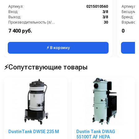
Артикул:
0215010560
Артикул:
Вход:
3/8
Выход:
3/8
Бренд:
Производительность (л/мин):
30
Температура (°C):
90 С
7 400 руб.
0
Рабочее давление (бар):
250
⚡ В корзину
⚡Сопутствующие товары
DustinTank DWSE 235 M
Dustin Tank DWAG
55100T AF HEPA