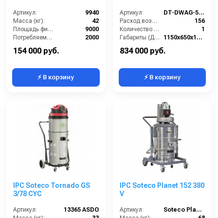
Артикул:
9940
Артикул:
DT-DWAG-55100T-AF-HEPA
Масса (кг):
42
Расход воздуха (л/сек):
156
Площадь фильтра (см2):
9000
Количество всасывающих турбин (шт):
1
Потребляемая мощность (Вт):
2000
Габариты (ДхШхВ):
1150х650х1600
Разряжение (мБар):
320
Разрежение / сила всасывания (мбар):
260-320
154 000 руб.
834 000 руб.
⚡ В корзину
⚡ В корзину
IPC Soteco Tornado GS
IPC Soteco Planet 152 380
3/78 CYC
V
Артикул:
13365 ASDO
Артикул:
Soteco Planet 152 380V
Масса (кг):
33
Масса (кг):
68