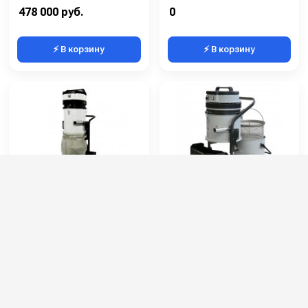
Потребляемая мощность (кВт):
2.2
Количество турбин (шт):
1
478 000 руб.
0
⚡ В корзину
⚡ В корзину
COYNCO SMART 235
COYNCO SMART 350 WD
SINGLE BAG
Артикул:
235MDSmartSB
Артикул:
350WDSmart
Вместимость бункера (л):
35
Вместимость бункера (л):
50
Размеры (ДхШхВ):
650x550х1450
Размеры (ДхШхВ):
800x600х1180
Напряжение (В):
220
Напряжение (В):
220
Мощность (кВт):
2.2
Мощность (кВт):
3.3
0
0