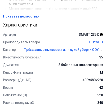
выключателем;
Может комплектоваться фильтрами класса М или НЕРА.
Показать полностью
Характеристики
Артикул
SMART 235 D
Производитель товара
COYNCO
Категория
Трёхфазные пылесосы для сухой уборки COYNCO
Вместимость бункера (л)
35
Двигатель
2 байпасных коллекторных
Класс фильтрации
M
Размеры (ДхШхВ)
480х480х920
Вес, кг
42
Напряжение (В)
220
Расход воздуха, м3
340