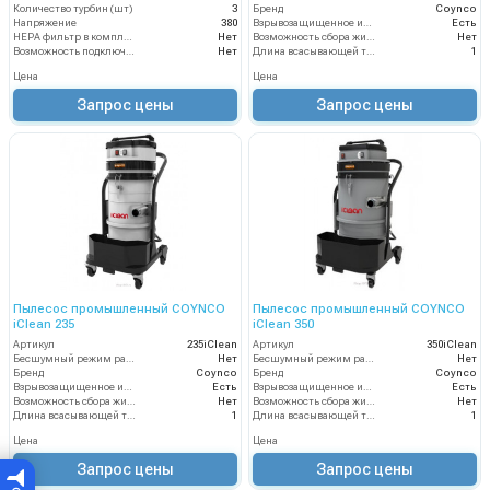
Количество турбин (шт)
3
Бренд
Coynco
Напряжение
380
Взрывозащищенное исполнение
Есть
HEPA фильтр в комплекте
Нет
Возможность сбора жидкой грязи
Нет
Возможность подключения электрощетки
Нет
Длина всасывающей трубки
1
Цена
Цена
Запрос цены
Запрос цены
Пылесос промышленный COYNCO
Пылесос промышленный COYNCO
iClean 235
iClean 350
Артикул
235iClean
Артикул
350iClean
Бесшумный режим работы
Нет
Бесшумный режим работы
Нет
Бренд
Coynco
Бренд
Coynco
Взрывозащищенное исполнение
Есть
Взрывозащищенное исполнение
Есть
Возможность сбора жидкой грязи
Нет
Возможность сбора жидкой грязи
Нет
Длина всасывающей трубки
1
Длина всасывающей трубки
1
Цена
Цена
Запрос цены
Запрос цены