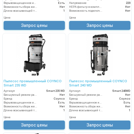
Взрывозащищенное исполнение
Есть
Напряжение
220
Возможность сбора жидкой грязи
Нет
HEPA фильтр в комплекте
Нет
Длина всасывающей трубки
1
Возможность подключения электрощетки
Нет
Цена
Цена
Запрос цены
Запрос цены
Пылесос промышленный COYNCO
Пылесос промышленный COYNCO
Smart 235 WD
Smart 240 WD
Артикул
Smart 235 WD
Артикул
Smart 240WD
Бесшумный режим работы
Нет
Бесшумный режим работы
Нет
Бренд
Coynco
Бренд
Coynco
Взрывозащищенное исполнение
Есть
Взрывозащищенное исполнение
Есть
Возможность сбора жидкой грязи
Нет
Возможность сбора жидкой грязи
Нет
Длина всасывающей трубки
1
Длина всасывающей трубки
1
Цена
Цена
Запрос цены
Запрос цены