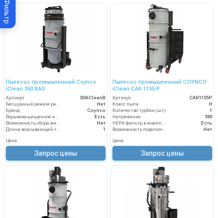
Фильтр
Пылесос промышленный Coynco
Пылесос промышленный COYNCO
iClean 350 BAG
iClean CAR 1155 P
Артикул
350iCleanB
Артикул
CAR1155P
Бесшумный режим работы
Нет
Класс пыли
H
Бренд
Coynco
Количество турбин (шт)
1
Взрывозащищенное исполнение
Есть
Напряжение
380
Возможность сбора жидкой грязи
Нет
HEPA фильтр в комплекте
Есть
Длина всасывающей трубки
1
Возможность подключения электрощетки
Нет
Цена
Цена
Запрос цены
Запрос цены