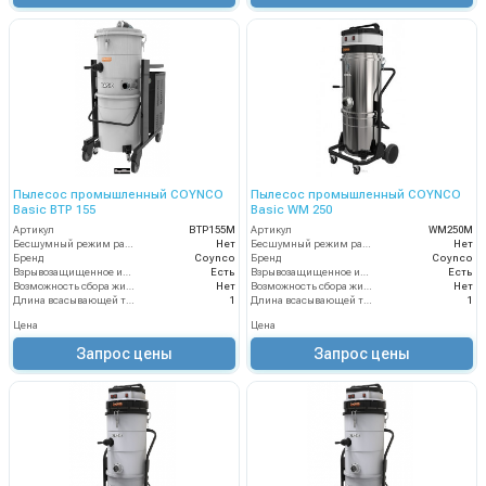
Пылесос промышленный COYNCO
Пылесос промышленный COYNCO
Basic BTP 155
Basic WM 250
Артикул
BTP155M
Артикул
WM250M
Бесшумный режим работы
Нет
Бесшумный режим работы
Нет
Бренд
Coynco
Бренд
Coynco
Взрывозащищенное исполнение
Есть
Взрывозащищенное исполнение
Есть
Возможность сбора жидкой грязи
Нет
Возможность сбора жидкой грязи
Нет
Длина всасывающей трубки
1
Длина всасывающей трубки
1
Цена
Цена
Запрос цены
Запрос цены