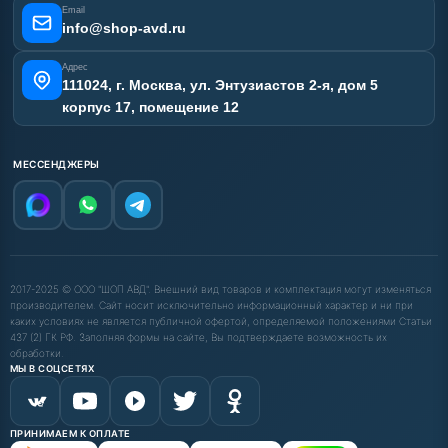
Email
Карта сайта
info@shop-avd.ru
Адрес
111024, г. Москва, ул. Энтузиастов 2-я, дом 5
корпус 17, помещение 12
МЕССЕНДЖЕРЫ
2017-2025 © ООО "ШОП АВД". Внешний вид товаров и комплектация могут изменяться
производителем. Сайт носит исключительно информационный характер и ни при
каких условиях не является публичной офертой, определяемой положениями Статьи
437 (2) ГК РФ. Заполняя формы на сайте, Вы подтверждаете возможность их
обработки.
МЫ В СОЦСЕТЯХ
ПРИНИМАЕМ К ОПЛАТЕ