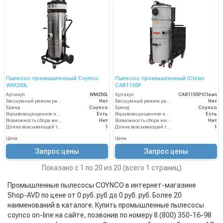
Пылесос промышленный Coynco
Пылесос промышленный IClean
WM250L
CAR1155P
Артикул
WM250L
Артикул
CAR1155PIClean
Бесшумный режим работы
Нет
Бесшумный режим работы
Нет
Бренд
Coynco
Бренд
Coynco
Взрывозащищенное исполнение
Есть
Взрывозащищенное исполнение
Есть
Возможность сбора жидкой грязи
Нет
Возможность сбора жидкой грязи
Нет
Длина всасывающей трубки
1
Длина всасывающей трубки
1
Цена
Цена
Запрос цены
Запрос цены
Показано с 1 по 20 из 20 (всего 1 страниц)
Промышленные пылесосы COYNCO в интернет-магазине
Shop-AVD по цене от 0 руб. руб до 0 руб. руб. Более 20
наименований в каталоге. Купить промышленные пылесосы
coynco on-line на сайте, позвонив по номеру 8 (800) 350-16-98