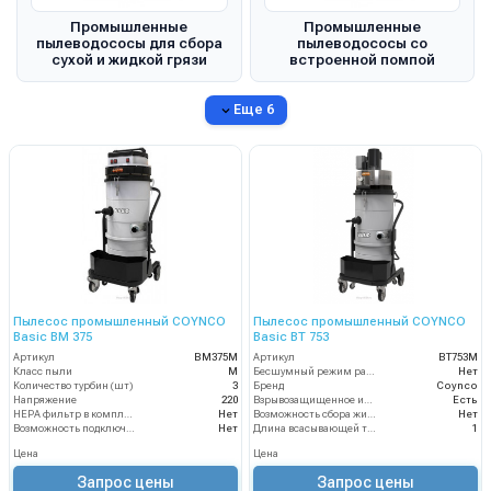
Промышленные
Промышленные
пылеводососы для сбора
пылеводососы со
сухой и жидкой грязи
встроенной помпой
Еще 6
Пылесос промышленный COYNCO
Пылесос промышленный COYNCO
Basic BM 375
Basic BT 753
Артикул
BM375M
Артикул
BT753M
Класс пыли
М
Бесшумный режим работы
Нет
Количество турбин (шт)
3
Бренд
Coynco
Напряжение
220
Взрывозащищенное исполнение
Есть
HEPA фильтр в комплекте
Нет
Возможность сбора жидкой грязи
Нет
Возможность подключения электрощетки
Нет
Длина всасывающей трубки
1
Цена
Цена
Запрос цены
Запрос цены