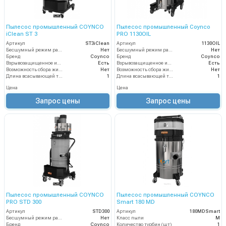
Пылесос промышленный COYNCO
Пылесос промышленный Coynco
iClean ST 3
PRO 1130OIL
Артикул
ST3iClean
Артикул
1130OIL
Бесшумный режим работы
Нет
Бесшумный режим работы
Нет
Бренд
Coynco
Бренд
Coynco
Взрывозащищенное исполнение
Есть
Взрывозащищенное исполнение
Есть
Возможность сбора жидкой грязи
Нет
Возможность сбора жидкой грязи
Нет
Длина всасывающей трубки
1
Длина всасывающей трубки
1
Цена
Цена
Запрос цены
Запрос цены
Пылесос промышленный COYNCO
Пылесос промышленный COYNCO
PRO STD 300
Smart 180 MD
Артикул
STD300
Артикул
180MDSmart
Бесшумный режим работы
Нет
Класс пыли
М
Бренд
Coynco
Количество турбин (шт)
1