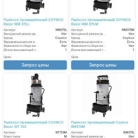
Пылесос промышленный COYNCO
Пылесос промышленный COYNCO
Basic WM 375 L
Basic WM 375 M
Артикул
WM375L
Артикул
WM375M
Бесшумный режим работы
Нет
Бесшумный режим работы
Нет
Бренд
Coynco
Бренд
Coynco
Взрывозащищенное исполнение
Есть
Взрывозащищенное исполнение
Есть
Возможность сбора жидкой грязи
Нет
Возможность сбора жидкой грязи
Нет
Длина всасывающей трубки
1
Длина всасывающей трубки
1
Цена
Цена
Запрос цены
Запрос цены
Пылесос промышленный COYNCO
Пылесос промышленный Coynco
Basic WT 753
BM375M
Артикул
WT753M
Артикул
BM375L
Класс пыли
М
Бесшумный режим работы
Нет