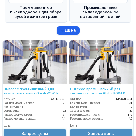
Промышленные
Промышленные
пылеводососы для сбора
пылеводососы со
сухой и жидкой грязи
встроенной помпой
Еще 6
Пылесос промышленный для
Пылесос промышленный для
химчистки салона Ghibli POWER
химчистки салона Ghibli POWER
EXTRA 21 I AUTO
EXTRA 31 I CEME AUTO
Артикул
14634010001
Артикул
14534010001
Бак для моющих средств
21
Бак для моющих средств
31
Кол-во турбин
1
Кол-во турбин
2
Объем бака (л)
22
Объем бака (л)
32
Расход воздуха (л/сек)
71
Расход воздуха (л/сек)
142
Расход моющего средства
1.1
Расход моющего средства
4.5
Цена
Цена
Запрос цены
Запрос цены