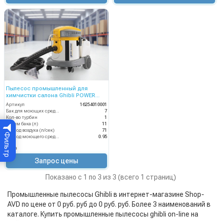
Пылесос промышленный для
химчистки салона Ghibli POWER
EXTRA 7 I AUTO
Артикул
16254010001
Бак для моющих средств
7
Кол-во турбин
1
Объем бака (л)
11
Расход воздуха (л/сек)
71
Фильтр
Расход моющего средства
0.95
Цена
Запрос цены
Показано с 1 по 3 из 3 (всего 1 страниц)
Промышленные пылесосы Ghibli в интернет-магазине Shop-
AVD по цене от 0 руб. руб до 0 руб. руб. Более 3 наименований в
каталоге. Купить промышленные пылесосы ghibli on-line на