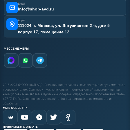
Email
Карта сайта
info@shop-avd.ru
Адрес
111024, г. Москва, ул. Энтузиастов 2-я, дом 5
корпус 17, помещение 12
МЕССЕНДЖЕРЫ
2017-2025 © ООО "ШОП АВД". Внешний вид товаров и комплектация могут изменяться
производителем. Сайт носит исключительно информационный характер и ни при
каких условиях не является публичной офертой, определяемой положениями Статьи
437 (2) ГК РФ. Заполняя формы на сайте, Вы подтверждаете возможность их
обработки.
МЫ В СОЦСЕТЯХ
ПРИНИМАЕМ К ОПЛАТЕ