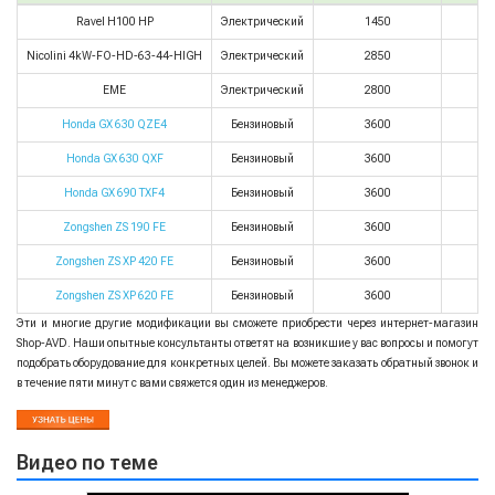
Ravel H100 HP
Электрический
1450
Nicolini 4kW-FO-HD-63-44-HIGH
Электрический
2850
EME
Электрический
2800
Honda GX 630 QZE4
Бензиновый
3600
Honda GX 630 QXF
Бензиновый
3600
Honda GX 690 TXF4
Бензиновый
3600
Zongshen ZS 190 FE
Бензиновый
3600
Zongshen ZS XP 420 FE
Бензиновый
3600
Zongshen ZS XP 620 FE
Бензиновый
3600
Эти и многие другие модификации вы сможете приобрести через интернет-магазин
Shop-AVD. Наши опытные консультанты ответят на возникшие у вас вопросы и помогут
подобрать оборудование для конкретных целей. Вы можете заказать обратный звонок и
в течение пяти минут с вами свяжется один из менеджеров.
Видео по теме