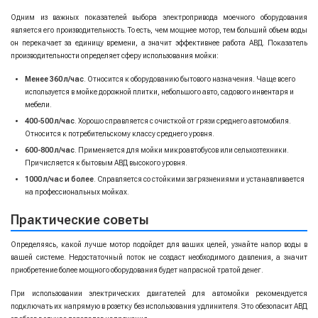
Одним из важных показателей выбора электропривода моечного оборудования
является его производительность. То есть, чем мощнее мотор, тем больший объем воды
он перекачает за единицу времени, а значит эффективнее работа АВД. Показатель
производительности определяет сферу использования мойки:
Менее 360 л/час
. Относится к оборудованию бытового назначения. Чаще всего
используется в мойке дорожной плитки, небольшого авто, садового инвентаря и
мебели.
400-500 л/час
. Хорошо справляется с очисткой от грязи среднего автомобиля.
Относится к потребительскому классу среднего уровня.
600-800 л/час
. Применяется для мойки микроавтобусов или сельхозтехники.
Причисляется к бытовым АВД высокого уровня.
1000 л/час и более
. Справляется со стойкими загрязнениями и устанавливается
на профессиональных мойках.
Практические советы
Определяясь, какой лучше мотор подойдет для ваших целей, узнайте напор воды в
вашей системе. Недостаточный поток не создаст необходимого давления, а значит
приобретение более мощного оборудования будет напрасной тратой денег.
При использовании электрических двигателей для автомойки рекомендуется
подключать их напрямую в розетку без использования удлинителя. Это обезопасит АВД