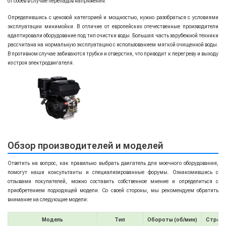
от сбоев в случае перепадов напряжения.
Определившись с ценовой категорией и мощностью, нужно разобраться с условиями
эксплуатации минимойки. В отличие от европейских отечественные производители
адаптировали оборудование под тип очистки воды. Большая часть зарубежной техники
рассчитана на нормальную эксплуатацию с использованием мягкой очищенной воды.
В противном случае забиваются трубки и отверстия, что приводит к перегреву и выходу
из строя электродвигателя.
Обзор производителей и моделей
Ответить на вопрос, как правильно выбрать двигатель для моечного оборудования,
помогут наши консультанты и специализированные форумы. Ознакомившись с
отзывами покупателей, можно составить собственное мнение и определиться с
приобретением подходящей модели. Со своей стороны, мы рекомендуем обратить
внимание на следующие модели:
Модель
Тип
Обороты (об/мин)
Страна