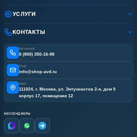
Защита данных клиента
Как заказать?
Условия соглашения
Оплата
УСЛУГИ
Вакансии
Доставка
Услуги
Рассрочка
Гарантия
Аренда АВД
КОНТАКТЫ
Статьи
Лизинг
Ремонт АВД
Получить скидку
Сертификаты
Бесплатный
Наши работы
8 (800) 350-16-98
Отзывы наших клиентов
Email
Карта сайта
info@shop-avd.ru
Адрес
111024, г. Москва, ул. Энтузиастов 2-я, дом 5
корпус 17, помещение 12
МЕССЕНДЖЕРЫ