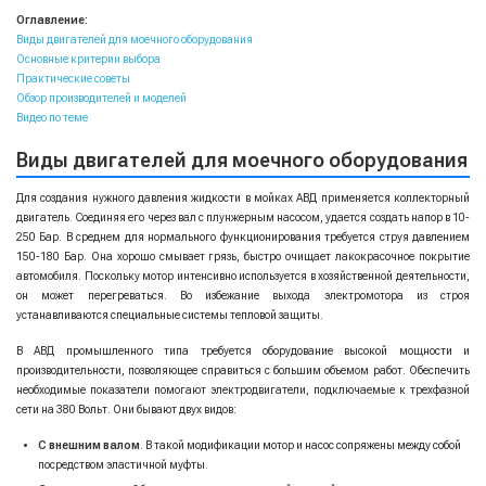
Оглавление:
Виды двигателей для моечного оборудования
Основные критерии выбора
Практические советы
Обзор производителей и моделей
Видео по теме
Виды двигателей для моечного оборудования
Для создания нужного давления жидкости в мойках АВД применяется коллекторный
двигатель. Соединяя его через вал с плунжерным насосом, удается создать напор в 10-
250 Бар. В среднем для нормального функционирования требуется струя давлением
150-180 Бар. Она хорошо смывает грязь, быстро очищает лакокрасочное покрытие
автомобиля. Поскольку мотор интенсивно используется в хозяйственной деятельности,
он может перегреваться. Во избежание выхода электромотора из строя
устанавливаются специальные системы тепловой защиты.
В АВД промышленного типа требуется оборудование высокой мощности и
производительности, позволяющее справиться с большим объемом работ. Обеспечить
необходимые показатели помогают электродвигатели, подключаемые к трехфазной
сети на 380 Вольт. Они бывают двух видов:
С внешним валом
. В такой модификации мотор и насос сопряжены между собой
посредством эластичной муфты.