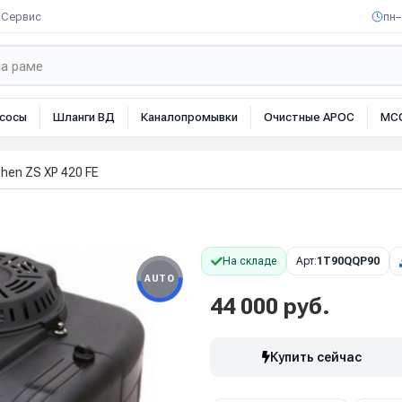
Сервис
пн–
сосы
Шланги ВД
Каналопромывки
Очистные АРОС
МС
hen ZS XP 420 FE
На складе
Арт:
1T90QQP90
AUTO
44 000 руб.
Купить сейчас