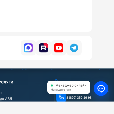
УСЛУГИ
КОНТАКТЫ
Менеджер онлайн
Напишите нам
ги
Бесплатный
8 (800) 350-16-98
да АВД
нт АВД
Email
тификаты
info@shop-avd.ru