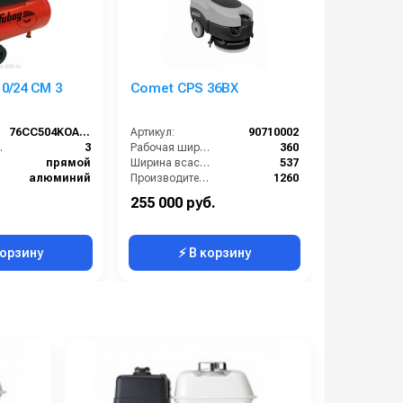
0/24 CM 3
Comet CPS 36BX
Comet CP
76CC504KOA615
Артикул:
90710002
Артикул:
/с):
3
Рабочая ширина щеток (мм):
360
прямой
Ширина всасывающей балки (мм):
537
алюминий
Производительность по площади (м2/ч):
1260
овки:
F1-310
Страна-производитель:
Италия
255 000 руб.
306 000 р
24
Электропитание (В):
220
корзину
⚡ В корзину
⚡ 