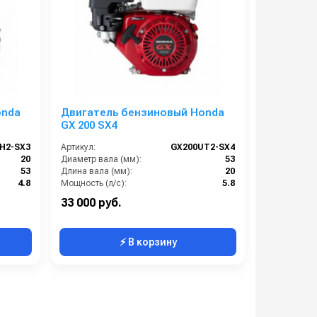
onda
Двигатель бензиновый Honda
GX 200 SX4
H2-SX3
Артикул:
GX200UT2-SX4
20
Диаметр вала (мм):
53
53
Длина вала (мм):
20
4.8
Мощность (л/с):
5.8
163
Объем двигателя (см3):
196
33 000 руб.
⚡ В корзину