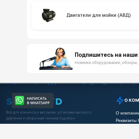
Двигатели для мойки (АВД)
Подпишитесь на наши 
Новинки оборудования, обзоры, 
О КО
Всё для клининга и автомоек: установки высокого
О компани
давления и уборочная техника под ключ.
Реквизиты
Защита да
5.0
Яндекс Отзывы
Условия с