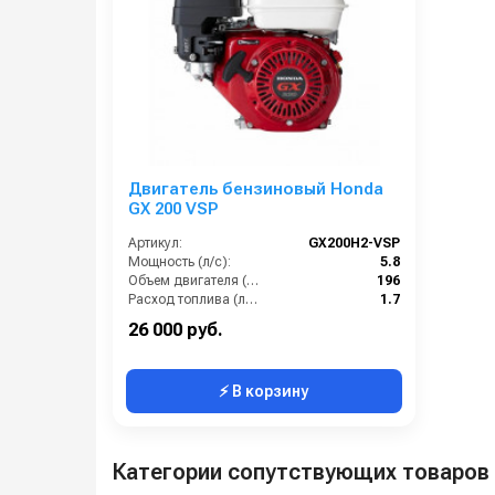
Двигатель бензиновый Honda
GX 200 VSP
Артикул:
GX200H2-VSP
Мощность (л/с):
5.8
Объем двигателя (см3):
196
Расход топлива (л/ч):
1.7
Обороты двигателя (об/мин):
3600
26 000 руб.
⚡ В корзину
Категории сопутствующих товаров