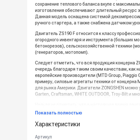
сохранение теплового баланса вкупе с максималь
изготовления обеспечивают длительный ресурс 
Данная модель оснащена системой декомпрессии 
ручного стартера, а также снабжена датчиком ур
Двигатель ZS190 F относится к классу професси
огородного инвентаря и инструмента (больших мо
бетонорезов), сельскохозяйственной техники (м
(генераторов, мотопомп).
Следует отметить, что вся продукция концерна Z
очередь благодаря таким своим качествам, как 
европейские производители (MTD Group, Piaggio 
примеру, силовые агрегаты техники от концерна 
для рынка Америки. Двигатели ZONGSHEN можно ув
Garten, Craftsman, WHITE OUTDOOR, Troy-Bilt и мно
Нельзя не отметить, что в настоящее время дв
Китае, и составляют серьезную конкуренцию таким
Показать полностью
Данный товар доступен для сборки «под ключ
Характеристики
Артикул