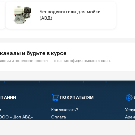
Бензодвигатели для мойки
(АВД)
каналы и будьте в курсе
акции и полезные советы — в наших официальных каналах.
МПАНИИ
ПОКУПАТЕЛЯМ
и
Как заказать?
Услу
 ООО «Шоп АВД»
Оплата
Арен
нных клиента
Доставка
Ремо
оглашения
Гарантия
Сер