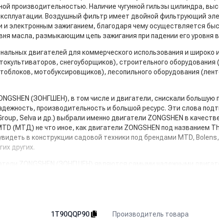
ной производительностью. Наличие чугунной гильзы цилиндра, вы
эксплуатации. Воздушный фильтр имеет двойной фильтрующий эле
и электронным зажиганием, благодаря чему осуществляется быст
овня масла, размыкающим цепь зажигания при падении его уровня 
ональных двигателей для коммерческого использования и широко 
токультиваторов, снегоуборщиков), строительного оборудования 
отоблоков, мотобуксировщиков), лесопильного оборудования (лент
ONGSHEN (ЗОНГШЕН), в том числе и двигатели, снискали большую п
надежность, производительность и большой ресурс. Эти слова под
Group, Selva и др.) выбрали именно двигатели ZONGSHEN в качеств
MTD (МТД) не что иное, как двигатели ZONGSHEN под названием T
идеть в конструкции садовой техники под брендами MTD, Bolens, Y
гих других.
игатели ZONGSHEN (ЗОНГШЕН) являются самыми надежными двигат
 именитым брендам как Robin-Subaru и Briggs & Stratton.
».
Производитель товара
1T90QQP90