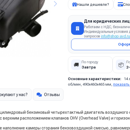
Нашли дешевле?
Спо
Для юридических лиц
Работаем с НДС, безналич
Индивидуальные условия д
запросов
info@shop-avd.ru
Оформ
По городу
П
🚚
📦
Завтра
2
Основные характеристики:
14 
об/мин, 490х460х465 мм,
показать
окупают у нас?
Отзывы
оцилиндровый бензиновый четырехтактный двигатель воздушного о
с верхним расположением клапанов OHV (Overhead Valve) и горизо
е наполнение камеры сгорания бензовоздушной смесью, равномерн