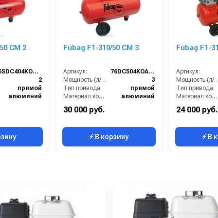
50 CM 2
Fubag F1-310/50 CM 3
Fubag F1-31
6SDC404KOA614
Артикул:
76DC504KOA616
Артикул:
2
Мощность (л/с):
3
Мощность (л
прямой
Тип привода:
прямой
Тип привода:
алюминий
Материал компрессорной головки:
алюминий
Материал компрессорной головки:
F1-241
Модель компрессорной головки:
F1-310
Модель компрессорной гол
30 000 руб.
24 000 руб.
50
Объём ресивера (л):
50
Объём ресивера (л):
рзину
⚡ В корзину
⚡ В 