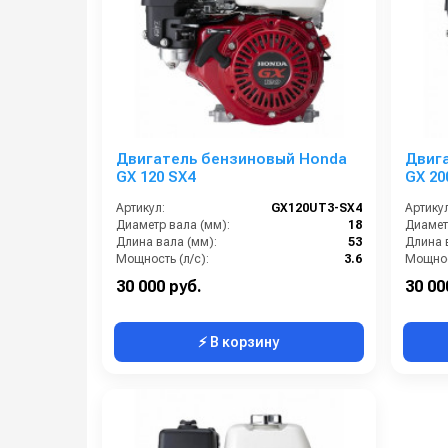
Двигатель бензиновый Honda
Двиг
GX 120 SX4
GX 20
Артикул:
GX120UT3-SX4
Артикул
Диаметр вала (мм):
18
Диамет
Длина вала (мм):
53
Длина 
Мощность (л/с):
3.6
Мощнос
Объем двигателя (см3):
121
30 000 руб.
30 00
⚡ В корзину