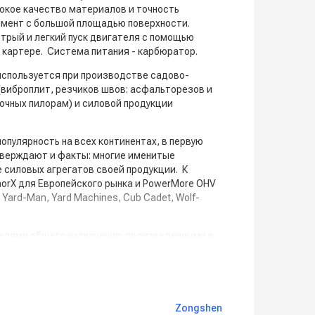
сокое качество материалов и точность
мент с большой площадью поверхности.
рый и легкий пуск двигателя с помощью
в картере. Система питания - карбюратор.
используется при производстве садово-
(виброплит, резчиков швов: асфальторезов и
очных пилорам) и силовой продукции
опулярность на всех континентах, в первую
тверждают и факты: многие именитые
е силовых агрегатов своей продукции. К
horX для Европейского рынка и PowerMore OHV
ard-Man, Yard Machines, Cub Cadet, Wolf-
елями общего назначения, произведенными в
Zongshen