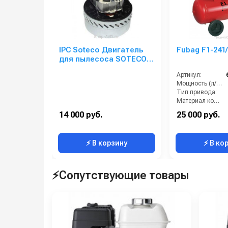
IPC Soteco Двигатель
Fubag F1-241/
для пылесоса SOTECO
Justo 504 (49602 MOMO)
Артикул:
Мощность (л/с):
Тип привода:
Материал компрессорной головки:
Модель компрессорной головки:
14 000 руб.
25 000 руб.
Объём ресивера (л):
⚡ В корзину
⚡ В ко
⚡Сопутствующие товары