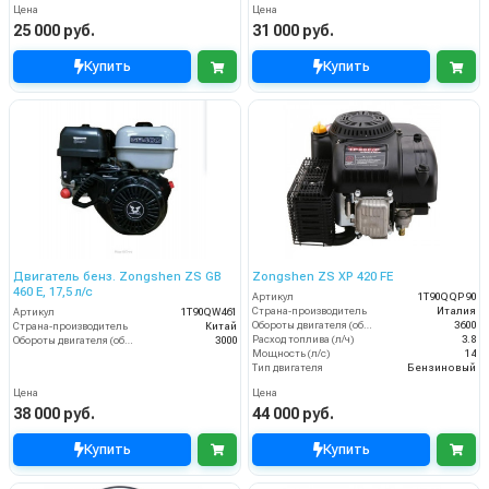
Цена
Цена
25 000 руб.
31 000 руб.
Купить
Купить
Двигатель бенз. Zongshen ZS GB
Zongshen ZS XP 420 FE
460 E, 17,5 л/с
Артикул
1T90QQP90
Страна-производитель
Италия
Артикул
1T90QW461
Обороты двигателя (об/мин)
3600
Страна-производитель
Китай
Расход топлива (л/ч)
3.8
Обороты двигателя (об/мин)
3000
Мощность (л/с)
14
Тип двигателя
Бензиновый
Цена
Цена
38 000 руб.
44 000 руб.
Купить
Купить