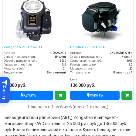
Zongshen ZS XP 620 FE
Honda GXV 660 QYF4
Артикул
1T90QQXP6
Артикул
GXV660RH-QYF4
Страна-производитель
Италия
Страна-производитель
Италия
Обороты двигателя (об/мин)
3600
Обороты двигателя (об/мин)
3600
Расход топлива (л/ч)
5.5
Расход топлива (л/ч)
5.5
Мощность (л/с)
21
Мощность (л/с)
22
Тип двигателя
Бензиновый
Тип двигателя
Бензиновый
Цена
Цена
58 000 руб.
136 000 руб.
Фильтр
Купить
Купить
Показано с 1 по 6 из 6 (всего 1 страниц)
Бензодвигатели для мойки (АВД) Zongshen в интернет-
магазине Shop-AVD по цене от 25 000 руб. руб до 136 000 руб.
руб. Более 6 наименований в каталоге. Купить бензодвигатели
для мойки (авд) zongshen on-line на сайте, позвонив по