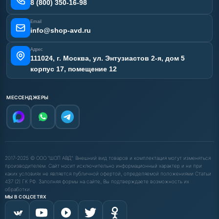
Наши работы
8 (800) 350-16-98
Отзывы наших клиентов
Email
Карта сайта
info@shop-avd.ru
Адрес
111024, г. Москва, ул. Энтузиастов 2-я, дом 5
корпус 17, помещение 12
МЕССЕНДЖЕРЫ
2017-2025 © ООО "ШОП АВД". Внешний вид товаров и комплектация могут изменяться
производителем. Сайт носит исключительно информационный характер и ни при
каких условиях не является публичной офертой, определяемой положениями Статьи
437 (2) ГК РФ. Заполняя формы на сайте, Вы подтверждаете возможность их
обработки.
МЫ В СОЦСЕТЯХ