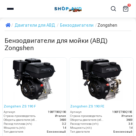
0
Двигатели для АВД
Бензодвигатели
Zongshen
Бензодвигатели для мойки (АВД)
Zongshen
Zongshen ZS 190 F
Zongshen ZS 190 FE
Артикул
190FT90Q190
Артикул
190FET90Q19E
Страна-производитель
Италия
Страна-производитель
Италия
Обороты двигателя (об/мин)
3600
Обороты двигателя (об/мин)
3600
Расход топлива (л/ч)
3.2
Расход топлива (л/ч)
3.8
Мощность (л/с)
14
Мощность (л/с)
14
Тип двигателя
Бензиновый
Тип двигателя
Бензиновый