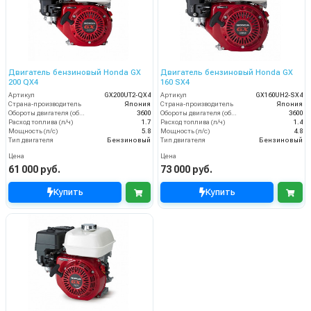
Двигатель бензиновый Honda GX
Двигатель бензиновый Honda GX
200 QX4
160 SX4
Артикул
GX200UT2-QX4
Артикул
GX160UH2-SX4
Страна-производитель
Япония
Страна-производитель
Япония
Обороты двигателя (об/мин)
3600
Обороты двигателя (об/мин)
3600
Расход топлива (л/ч)
1.7
Расход топлива (л/ч)
1.4
Мощность (л/с)
5.8
Мощность (л/с)
4.8
Тип двигателя
Бензиновый
Тип двигателя
Бензиновый
Цена
Цена
61 000 руб.
73 000 руб.
Купить
Купить