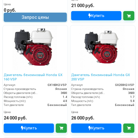
Цена
21 000 руб.
0 руб.
Купить
Запрос цены
Двигатель бензиновый Honda GX
Двигатель бензиновый Honda GX
160 VSP
200 VSP
Артикул
GX160H2-VSP
Артикул
GX200H2-VSP
Страна-производитель
Япония
Страна-производитель
Япония
Обороты двигателя (об/мин)
3600
Обороты двигателя (об/мин)
3600
Расход топлива (л/ч)
1.4
Расход топлива (л/ч)
1.7
Мощность (л/с)
4.8
Мощность (л/с)
5.8
Тип двигателя
Бензиновый
Тип двигателя
Бензиновый
Цена
Цена
24 000 руб.
26 000 руб.
Купить
Купить