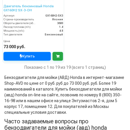
Двигатель бензиновый Honda
GX160H2 SX-3-OH
Артикул
GX160H2-SX3
Страна-производитель
Япония
Обороты двигателя (об/мин)
3600
Расход топлива (л/ч)
1.4
Мощность (л/с)
4.8
Тип двигателя
Бензиновый
Цена
73 000 руб.
Купить
Показано с 1 по 19 из 19 (всего 1 страниц)
Бензодвигатели для мойки (АВД) Honda в интернет-магазине
Shop-AVD по цене от 0 руб. руб до 73 000 руб. руб. Более 19
наименований в каталоге. Купить бензодвигатели для мойки
(авд) honda on-line на сайте, позвонив по номеру 8 (800) 350-
16-98 или в нашем офисе на улице Энтузиастов 2-я, дом 5
корпус 17, помещение 12. Для покупателей из Москвы
специальные условия доставки.
Часто задаваемые вопросы про
бензодвигатели для мойки (авд) honda