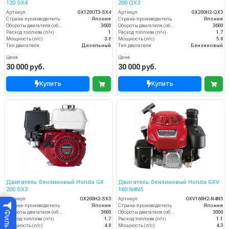
120 SX4
200 QX3
Артикул
GX120UT3-SX4
Артикул
GX200H2-QX3
Страна-производитель
Япония
Страна-производитель
Япония
Обороты двигателя (об/мин)
3600
Обороты двигателя (об/мин)
3600
Расход топлива (л/ч)
1
Расход топлива (л/ч)
1.7
Мощность (л/с)
3.6
Мощность (л/с)
5.8
Тип двигателя
Дизельный
Тип двигателя
Бензиновый
Цена
Цена
30 000 руб.
30 000 руб.
Купить
Купить
Двигатель бензиновый Honda GX
Двигатель бензиновый Honda GXV
200 SX3
160 N4N5
Артикул
GX200H2-SX3
Артикул
GXV160H2-N4N5
Страна-производитель
Япония
Страна-производитель
Япония
Обороты двигателя (об/мин)
3600
Обороты двигателя (об/мин)
3000
Фильтр
Расход топлива (л/ч)
1.7
Расход топлива (л/ч)
1.1
Мощность (л/с)
4.8
Мощность (л/с)
4.3