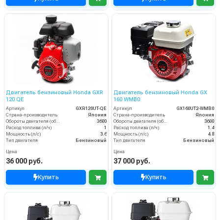
Двигатель бензиновый Honda GXR
Двигатель бензиновый Honda GX
120 QE
160 WMB0
Артикул
GXR120UT-QE
Артикул
GX160UT2-WMB0
Страна-производитель
Япония
Страна-производитель
Япония
Обороты двигателя (об/мин)
3600
Обороты двигателя (об/мин)
3600
Расход топлива (л/ч)
1
Расход топлива (л/ч)
1.4
Мощность (л/с)
3.6
Мощность (л/с)
4.8
Тип двигателя
Бензиновый
Тип двигателя
Бензиновый
Цена
Цена
36 000 руб.
37 000 руб.
Купить
Купить