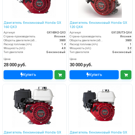
Двигатель бензиновый Honda GX
Двигатель бензиновый Honda GX
160 QX3
120 QX4
Артикул
GX160H2-QX3
Артикул
GX120UT3-QX4
Страна-производитель
Япония
Страна-производитель
Япония
Обороты двигателя (об/мин)
3600
Обороты двигателя (об/мин)
3600
Расход топлива (л/ч)
1.4
Расход топлива (л/ч)
1
Мощность (л/с)
4.8
Мощность (л/с)
3.6
Тип двигателя
Бензиновый
Тип двигателя
Бензиновый
Цена
Цена
28 000 руб.
30 000 руб.
Купить
Купить
Двигатель бензиновый Honda GX
Двигатель бензиновый Honda GX