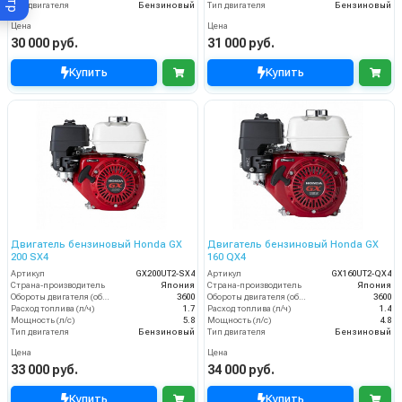
Тип двигателя
Бензиновый
Тип двигателя
Бензиновый
Цена
Цена
30 000 руб.
31 000 руб.
Купить
Купить
Двигатель бензиновый Honda GX
Двигатель бензиновый Honda GX
200 SX4
160 QX4
Артикул
GX200UT2-SX4
Артикул
GX160UT2-QX4
Страна-производитель
Япония
Страна-производитель
Япония
Обороты двигателя (об/мин)
3600
Обороты двигателя (об/мин)
3600
Расход топлива (л/ч)
1.7
Расход топлива (л/ч)
1.4
Мощность (л/с)
5.8
Мощность (л/с)
4.8
Тип двигателя
Бензиновый
Тип двигателя
Бензиновый
Цена
Цена
33 000 руб.
34 000 руб.
Купить
Купить