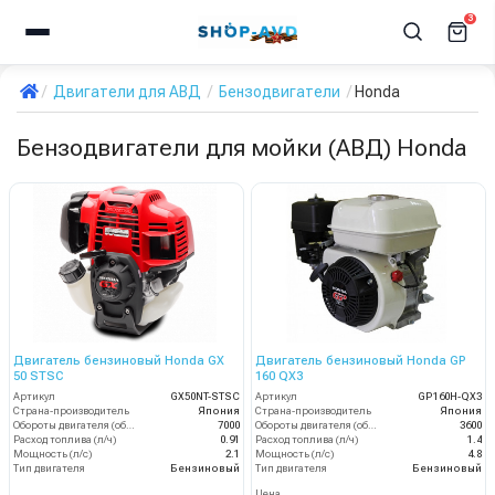
3
Двигатели для АВД
Бензодвигатели
Honda
Бензодвигатели для мойки (АВД) Honda
Двигатель бензиновый Honda GX
Двигатель бензиновый Honda GP
50 STSC
160 QX3
Артикул
GX50NT-STSC
Артикул
GP160H-QX3
Страна-производитель
Япония
Страна-производитель
Япония
Обороты двигателя (об/мин)
7000
Обороты двигателя (об/мин)
3600
Расход топлива (л/ч)
0.91
Расход топлива (л/ч)
1.4
Мощность (л/с)
2.1
Мощность (л/с)
4.8
Тип двигателя
Бензиновый
Тип двигателя
Бензиновый
Цена