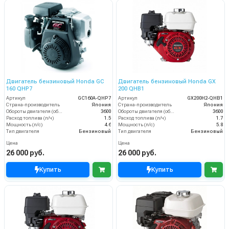
Двигатель бензиновый Honda GC
Двигатель бензиновый Honda GX
160 QHP7
200 QHB1
Артикул
GC160A-QHP7
Артикул
GX200H2-QHB1
Страна-производитель
Япония
Страна-производитель
Япония
Обороты двигателя (об/мин)
3600
Обороты двигателя (об/мин)
3600
Расход топлива (л/ч)
1.5
Расход топлива (л/ч)
1.7
Мощность (л/с)
4.6
Мощность (л/с)
5.8
Тип двигателя
Бензиновый
Тип двигателя
Бензиновый
Цена
Цена
26 000 руб.
26 000 руб.
Купить
Купить