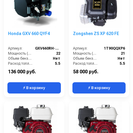
Honda GXV 660 QYF4
Zongshen ZS XP 620 FE
Артикул:
GXV660RH-QYF4
Артикул:
1T90QQXP6
Мощность (л/с):
22
Мощность (л/с):
21
Объем бензобака (л):
Нет
Объем бензобака (л):
Нет
Расход топлива (л/ч):
5.5
Расход топлива (л/ч):
5.5
Мощность (кВт):
17
Мощность (кВт):
14
136 000 руб.
58 000 руб.
⚡ В корзину
⚡ В корзину