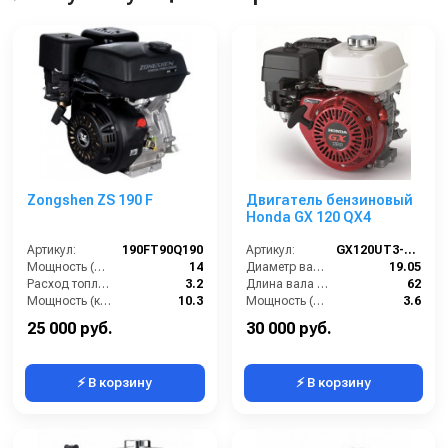
Zongshen ZS 190 F
Двигатель бензиновый
Honda GX 120 QX4
Артикул:
190FT90Q190
Артикул:
GX120UT3-QX4
Мощность (л/с):
14
Диаметр вала (мм):
19.05
Расход топлива (л/ч):
3.2
Длина вала (мм):
62
Мощность (кВт):
10.3
Мощность (л/с):
3.6
Масса (кг):
33
Объем двигателя (см3):
121
25 000 руб.
30 000 руб.
⚡ В корзину
⚡ В корзину