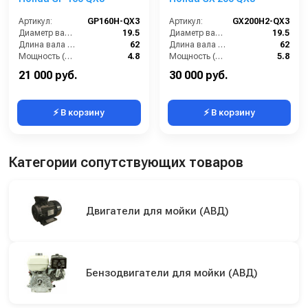
Артикул:
GP160H-QX3
Артикул:
GX200H2-QX3
Диаметр вала (мм):
19.5
Диаметр вала (мм):
19.5
Длина вала (мм):
62
Длина вала (мм):
62
Мощность (л/с):
4.8
Мощность (л/с):
5.8
Объем двигателя (см3):
163
Объем двигателя (см3):
196
21 000 руб.
30 000 руб.
⚡ В корзину
⚡ В корзину
Категории сопутствующих товаров
Двигатели для мойки (АВД)
Бензодвигатели для мойки (АВД)