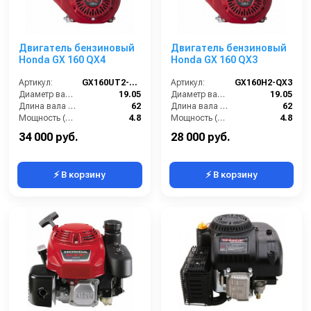
Двигатель бензиновый
Двигатель бензиновый
Honda GX 160 QX4
Honda GX 160 QX3
Артикул:
GX160UT2-QX4
Артикул:
GX160H2-QX3
Диаметр вала (мм):
19.05
Диаметр вала (мм):
19.05
Длина вала (мм):
62
Длина вала (мм):
62
Мощность (л/с):
4.8
Мощность (л/с):
4.8
Объем двигателя (см3):
163
Объем двигателя (см3):
163
34 000 руб.
28 000 руб.
⚡ В корзину
⚡ В корзину