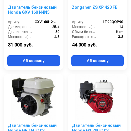
Двигатель бензиновый
Zongshen ZS XP 420 FE
Honda GXV 160 N4N5
Артикул:
GXV160H2-N4N5
Артикул:
1T90QQP90
Диаметр вала (мм):
25.4
Мощность (л/с):
14
Длина вала (мм):
80
Объем бензобака (л):
Нет
Мощность (л/с):
4.3
Расход топлива (л/ч):
3.8
Объем двигателя (см3):
163
Мощность (кВт):
10.3
31 000 руб.
44 000 руб.
⚡ В корзину
⚡ В корзину
Двигатель бензиновый
Двигатель бензиновый
Honda GP 160 QX3
Honda GX 200 QX3