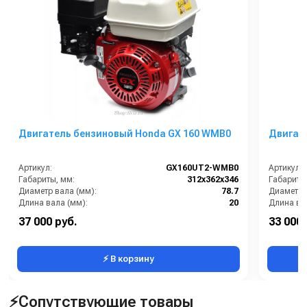
Двигатель бензиновый Honda GX 160 WMB0
Двигате
Артикул:
GX160UT2-WMB0
Артикул:
Габариты, мм:
312х362х346
Габариты
Диаметр вала (мм):
78.7
Диаметр 
Длина вала (мм):
20
Длина ва
Мощность (л/с):
4.8
Мощность 
37 000 руб.
33 000 
Наличие редуктора:
нет
Наличие 
⚡ В корзину
⚡Сопутствующие товары