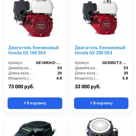
Двигатель бензиновый
Двигатель бензиновый
Honda GX 160 SX4
Honda GX 200 SX4
Артикул:
GX160UH2-SX4
Артикул:
GX200UT2-SX4
Диаметр вала (мм):
53
Диаметр вала (мм):
53
Длина вала (мм):
20
Длина вала (мм):
20
Мощность (л/с):
4.8
Мощность (л/с):
5.8
Объем двигателя (см3):
163
Объем двигателя (см3):
196
73 000 руб.
33 000 руб.
⚡ В корзину
⚡ В корзину