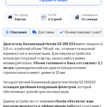
Оформить заявку
По городу
По РФ
Самовывоз
🚚
📦
🏬
Завтра
2–5 дней
Со склада
Описание
Доставка
Почему покупают у нас?
Двигатель бензиновый Honda GX 200 SX3
имеет мощность
5,8 л.с. и рабочий объем 196 куб. см., отличается высокой
надежностью в эксплуатации. Для запуска устройства
используется ручной стартер, начать работу можно
незамедлительно.
Объем топливного бака составляет 3,1
литра.
Цилиндрический вал двигателя расположен
горизонтально и имеет диаметр 20 мм.
Четырехтактный бензиновый двигатель Honda GX 200SX3
оснащен двойным воздушным фильтром
, который
обеспечивает долгий срок эксплуатации.
Данное устройство от компании
Honda обеспечит вам
высокую мощность и эффективную работу
в сочетании с