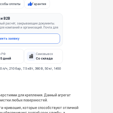
собы оплаты
Гарантия
 и B2B
ный расчёт, закрывающие документы.
ля компаний и организаций. Почта для
ить заявку
о РФ
Самовывоз
🏬
–5 дней
Со склада
0 л/ч, 210 бар, 7.5 кВт, 380 В, 50 кг, 1450
верстиями для крепления. Данный агрегат
чистки любых поверхностей.
яга-кривошип, которые способствуют отличной
и обеспечивает долгий срок службы, а