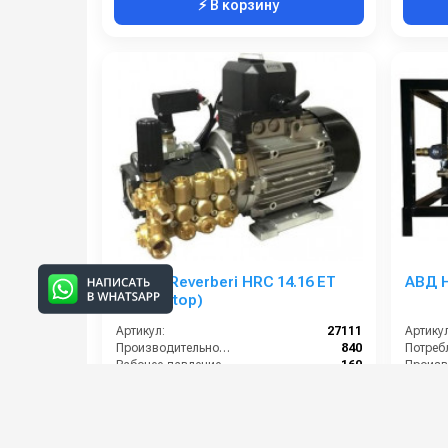
⚡ В корзину
Annovi Reverberi HRC 14.16 ET
АВД H
(Total Stop)
Артикул:
27111
Артикул
Производительность (л/ч):
840
Рабочее давление (бар):
160
Мощность (кВт):
4
Электропитание (В):
380
Мощнос
57 000 руб.
67 00