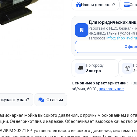
Нашли дешевле?
Спо
Для юридических лиц
Работаем с НДС, безналич
Индивидуальные условия д
запросов
info@shop-avd.ru
Оформ
По городу
П
🚚
📦
Завтра
2
Основные характеристики:
130
об/мин, 60 °C,
показать все
окупают у нас?
Отзывы
ационарная мойка высокого давления, с прочным основанием и от
ии. Он неприхотлив и надежен. Обеспечивает высокое качество о
AWK M 20221 BP установлен насос высокого давления, система т
механических элементов и низкому уровню шума. Головка из латун