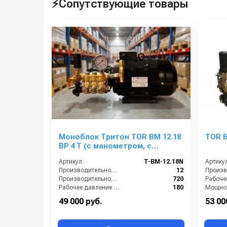
⚡Сопутствующие товары
Моноблок Тритон TOR ВМ 12.18
TOR B
ВР 4 Т (с манометром, с
аварийным регулятором
Артикул:
T-BM-12.18N
Артикул
давления SVL17 170 бар, без
Производительность (л/мин):
12
электрики)
Производительность (л/ч):
720
Рабочее давление (бар):
180
Мощнос
Мощность (кВт):
4.0
Электро
49 000 руб.
53 00