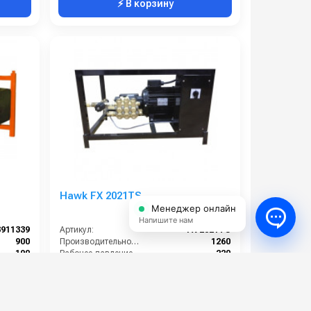
⚡ В корзину
Hawk FX 2021TS
Менеджер онлайн
Напишите нам
8911339
Артикул:
FX 2021TS
900
Производительность (л/ч):
1260
190
Рабочее давление (бар):
220
5.5
Мощность (кВт):
5.5
380
Электропитание (В):
380
121 000 руб.