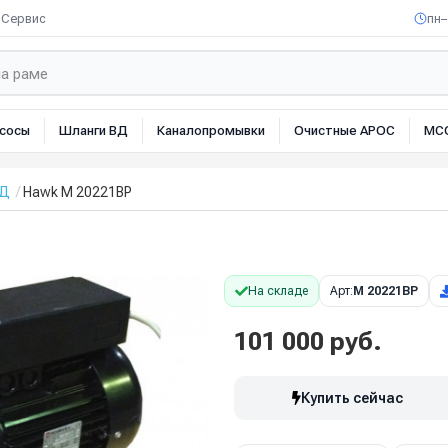
Сервис
пн–
сосы
Шланги ВД
Каналопромывки
Очистные АРОС
МС
ВД
Hawk M 20221BP
На складе
Арт:
M 20221BP
101 000 руб.
Купить сейчас