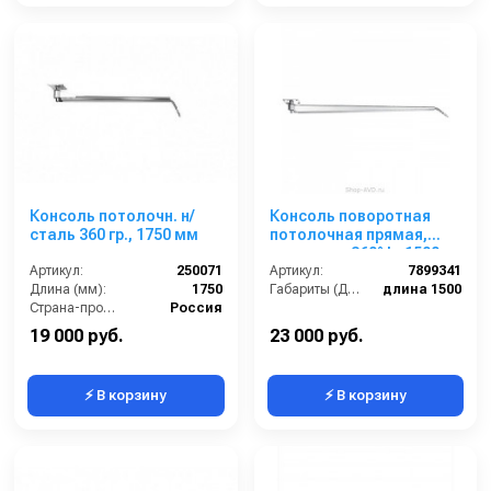
Консоль потолочн. н/
Консоль поворотная
сталь 360 гр., 1750 мм
потолочная прямая,
вращение 360° L=1500
Артикул:
250071
мм
Артикул:
7899341
Длина (мм):
1750
Габариты (ДхШхВ):
длина 1500
Страна-производитель:
Россия
19 000 руб.
23 000 руб.
⚡ В корзину
⚡ В корзину