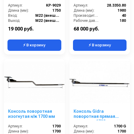
с усиленным
Артикул:
KP-9029
поворотным фитингом
Артикул:
28.3350.80
Длина (мм):
1750
Длина (мм):
1980
Вход:
M22 (внешний)
Производительность (л/мин):
40
Выход:
M22 (внешний вращающийся)
Рабочее давление (бар):
180
Муфта соединения:
R+M 200320551; R+M 200301060
Вход:
1/4 внутренняя резьба
19 000 руб.
68 000 руб.
⚡ В корзину
⚡ В корзину
Консоль поворотная
Консоль Gidra
изогнутая н/ж 1700 мм
поворотная прямая
стандарт, 1700 мм
Артикул:
1700
Артикул:
1700 G
Длина (мм):
1700
Длина (мм):
1700