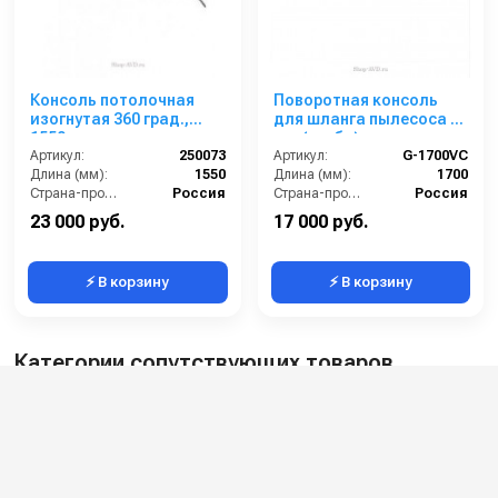
Консоль потолочная
Поворотная консоль
изогнутая 360 град.,
для шланга пылесоса 38
1550 мм
мм (труба) для
Артикул:
250073
автомоек, 1.7 м, нерж.
Артикул:
G-1700VC
Длина (мм):
1550
сталь
Длина (мм):
1700
Страна-производитель:
Россия
Страна-производитель:
Россия
23 000 руб.
17 000 руб.
⚡ В корзину
⚡ В корзину
Категории сопутствующих товаров
Поворотные консоли для автомойки