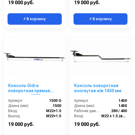
19 000 руб.
19 000 руб.
⚡ В корзину
⚡ В корзину
Консоль Gidra
Консоль поворотная
поворотная прямая
изогнутая н/ж 1450 мм
стандарт, 1500 мм
Артикул:
1500 G
Артикул:
1450
Длина (мм):
1500
Длина (мм):
1450
Вход:
M22×1.5
Рабочее давление (бар):
280 / 400
Выход:
M22×1.5
Вход:
М22 х 1.5 (внешний)
Материал:
нержавеющая сталь
Выход:
М22 х 1.5 (внешний)
19 000 руб.
19 000 руб.