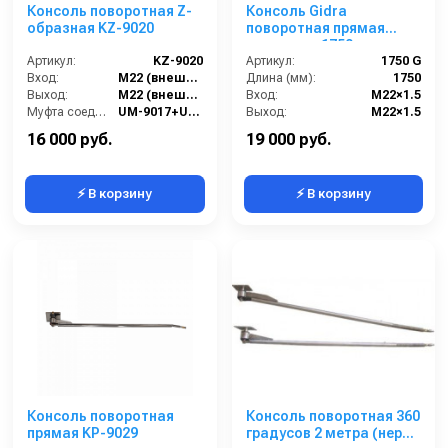
Консоль поворотная Z-
Консоль Gidra
образная KZ-9020
поворотная прямая
стандарт, 1750 мм
Артикул:
KZ-9020
Артикул:
1750 G
Вход:
M22 (внешний)
Длина (мм):
1750
Выход:
M22 (внешний вращающийся)
Вход:
M22×1.5
Муфта соединения:
UM-9017+UM-9015
Выход:
M22×1.5
Страна-производитель:
Россия
Материал:
нержавеющая сталь
16 000 руб.
19 000 руб.
⚡ В корзину
⚡ В корзину
Консоль поворотная
Консоль поворотная 360
прямая KP-9029
градусов 2 метра (нерж)