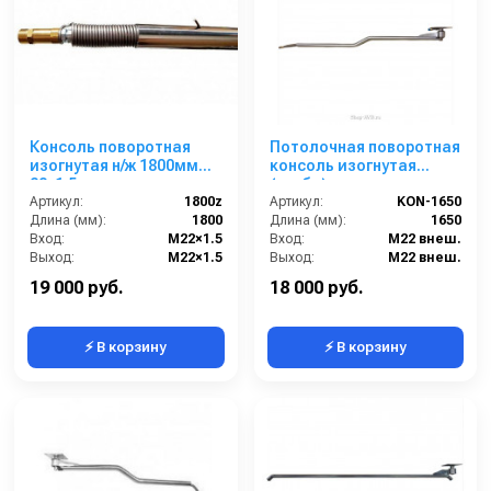
Консоль поворотная
Потолочная поворотная
изогнутая н/ж 1800мм
консоль изогнутая
22x1,5ш-ш
(труба) для автомоек,
Артикул:
1800z
1.65 м, нерж. сталь
Артикул:
KON-1650
Длина (мм):
1800
Длина (мм):
1650
Вход:
M22×1.5
Вход:
M22 внеш.
Выход:
M22×1.5
Выход:
M22 внеш.
Материал:
нержавеющая сталь
Страна-производитель:
Россия
19 000 руб.
18 000 руб.
⚡ В корзину
⚡ В корзину