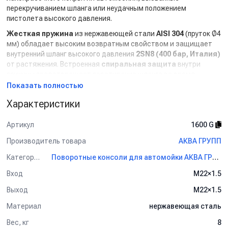
перекручиванием шланга или неудачным положением
пистолета высокого давления.
Жесткая пружина
из нержавеющей стали
AISI 304
(пруток Ø4
мм) обладает высоким возвратным свойством и защищает
внутренний шланг высокого давления
2SN8 (400 бар, Италия)
от растяжения. Встроенная
спиральная защита
внутри
пружины предотвращает перетирание шланга во время
эксплуатации.
Показать полностью
Узел вращения консоли
усилен промышленными
Характеристики
подшипниками скольжения серии
6307
, обеспечивающими
долговечность и надёжность конструкции даже при
Артикул
1600 G
постоянных нагрузках.
Производитель товара
АКВА ГРУПП
Повышенная влажность в помещении автомойки может
вызывать образование конденсата внутри трубы, из-за чего
Категория
Поворотные консоли для автомойки АКВА ГРУПП
на кузов автомобиля нередко падают капли воды. Для
Вход
M22×1.5
устранения этой проблемы внутри консоли установлена
энергофлексовая трубка
, предотвращающая скопление
Выход
M22×1.5
влаги и одновременно выполняющая роль мягкой «подушки»
Материал
нержавеющая сталь
для шланга высокого давления.
Все технические решения консоли Gidra разработаны на
Вес, кг
8