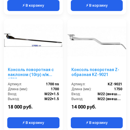
⚡ В корзину
⚡ В корзину
Консоль поворотная с
Консоль поворотная Z-
наклоном (10гр) н/ж
образная KZ-9021
1700мм
Артикул:
1700 ns
Артикул:
KZ-9021
Длина (мм):
1700
Длина (мм):
1750
Вход:
M22×1.5
Вход:
M22 (внешний)
Выход:
M22×1.5
Выход:
M22 (внешний)
Материал:
нержавеющая сталь
Муфта соединения:
UM-9017
18 000 руб.
14 000 руб.
⚡ В корзину
⚡ В корзину