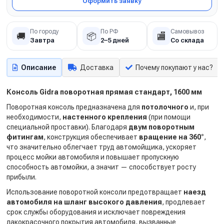
Оформить заявку
По городу
По РФ
Самовывоз
🚚
📦
🏬
Завтра
2–5 дней
Со склада
Описание
Доставка
Почему покупают у нас?
Консоль Gidra поворотная прямая стандарт, 1600 мм
Поворотная консоль предназначена для
потолочного
и, при
необходимости,
настенного крепления
(при помощи
специальной проставки). Благодаря
двум поворотным
фитингам
, конструкция обеспечивает
вращение на 360°
,
что значительно облегчает труд автомойщика, ускоряет
процесс мойки автомобиля и повышает пропускную
способность автомойки, а значит — способствует росту
прибыли.
Использование поворотной консоли предотвращает
наезд
автомобиля на шланг высокого давления
, продлевает
срок службы оборудования и исключает повреждения
лакокрасочного покрытия автомобиля, вызванные