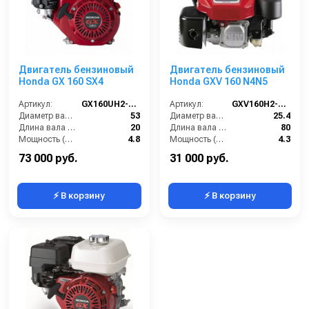
Двигатель бензиновый
Двигатель бензиновый
Honda GX 160 SX4
Honda GXV 160 N4N5
Артикул:
GX160UH2-SX4
Артикул:
GXV160H2-N4N5
Диаметр вала (мм):
53
Диаметр вала (мм):
25.4
Длина вала (мм):
20
Длина вала (мм):
80
Мощность (л/с):
4.8
Мощность (л/с):
4.3
Объем двигателя (см3):
163
Объем двигателя (см3):
163
73 000 руб.
31 000 руб.
⚡ В корзину
⚡ В корзину