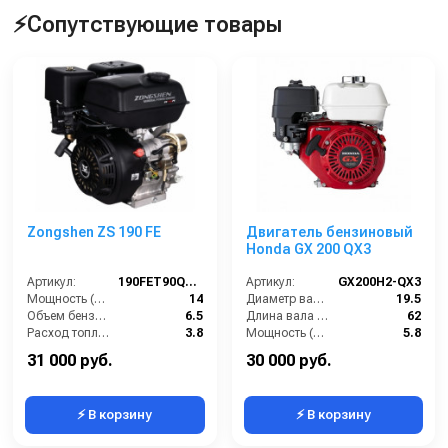
⚡Сопутствующие товары
Zongshen ZS 190 FE
Двигатель бензиновый
Honda GX 200 QX3
Артикул:
190FET90Q19E
Артикул:
GX200H2-QX3
Мощность (л/с):
14
Диаметр вала (мм):
19.5
Объем бензобака (л):
6.5
Длина вала (мм):
62
Расход топлива (л/ч):
3.8
Мощность (л/с):
5.8
Мощность (кВт):
10.3
Объем двигателя (см3):
196
31 000 руб.
30 000 руб.
⚡ В корзину
⚡ В корзину