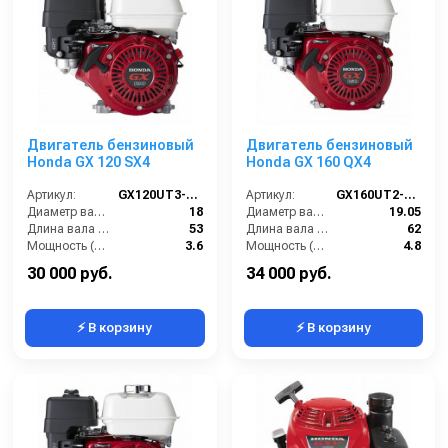
Двигатель бензиновый
Двигатель бензиновый
Honda GX 120 SX4
Honda GX 160 QX4
Артикул:
GX120UT3-SX4
Артикул:
GX160UT2-QX4
Диаметр вала (мм):
18
Диаметр вала (мм):
19.05
Длина вала (мм):
53
Длина вала (мм):
62
Мощность (л/с):
3.6
Мощность (л/с):
4.8
Объем двигателя (см3):
121
Объем двигателя (см3):
163
30 000 руб.
34 000 руб.
⚡ В корзину
⚡ В корзину