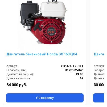
Двигатель бензиновый Honda GX 160 QX4
Двигате
Артикул:
GX160UT2-QX4
Артикул:
Габариты, мм:
312х362х346
Габариты
Диаметр вала (мм):
19.05
Диаметр 
Длина вала (мм):
62
Длина ва
Мощность (л/с):
4.8
Мощность 
34 000 руб.
30 000 
Наличие редуктора:
нет
Наличие 
⚡ В корзину