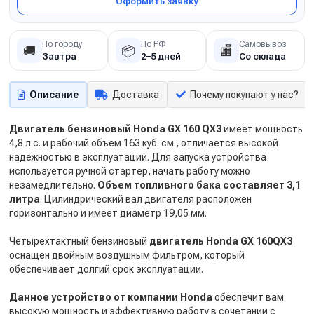
Оформить заявку
По городу
По РФ
Самовывоз
🚚
📦
🏬
Завтра
2–5 дней
Со склада
Описание
Доставка
Почему покупают у нас?
Двигатель бензиновый Honda GX 160 QX3
имеет мощность
4,8 л.с. и рабочий объем 163 куб. см., отличается высокой
надежностью в эксплуатации. Для запуска устройства
используется ручной стартер, начать работу можно
незамедлительно.
Объем топливного бака составляет 3,1
литра
. Цилиндрический вал двигателя расположен
горизонтально и имеет диаметр 19,05 мм.
Четырехтактный бензиновый
двигатель Honda GX 160QX3
оснащен двойным воздушным фильтром, который
обеспечивает долгий срок эксплуатации.
Данное устройство от компании Honda
обеспечит вам
высокую мощность и эффективную работу в сочетании с