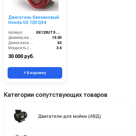
Двигатель бензиновый
Honda GX 120 QX4
Артикул:
GX120UT3-QX4
Диаметр вала (мм):
19.05
Длина вала (мм):
62
Мощность (л/с):
3.6
Объем двигателя (см3):
121
30 000 руб.
⚡ В корзину
Категории сопутствующих товаров
Двигатели для мойки (АВД)