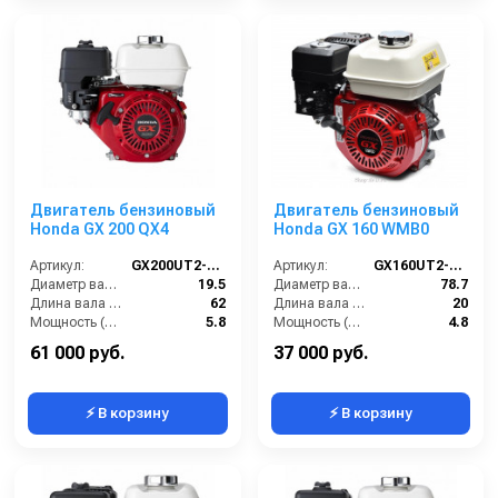
Двигатель бензиновый
Двигатель бензиновый
Honda GX 200 QX4
Honda GX 160 WMB0
Артикул:
GX200UT2-QX4
Артикул:
GX160UT2-WMB0
Диаметр вала (мм):
19.5
Диаметр вала (мм):
78.7
Длина вала (мм):
62
Длина вала (мм):
20
Мощность (л/с):
5.8
Мощность (л/с):
4.8
Объем двигателя (см3):
196
Объем двигателя (см3):
163
61 000 руб.
37 000 руб.
⚡ В корзину
⚡ В корзину