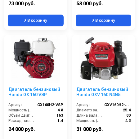
Объем двигателя (см3):
163
Мощность (кВт):
14
73 000 руб.
58 000 руб.
⚡ В корзину
⚡ В корзину
Двигатель бензиновый
Двигатель бензиновый
Honda GX 160 VSP
Honda GXV 160 N4N5
Артикул:
GX160H2-VSP
Артикул:
GXV160H2-N4N5
Мощность (л/с):
4.8
Диаметр вала (мм):
25.4
Объем двигателя (см3):
163
Длина вала (мм):
80
Расход топлива (л/ч):
1.4
Мощность (л/с):
4.3
Обороты двигателя (об/мин):
3600
Объем двигателя (см3):
163
24 000 руб.
31 000 руб.