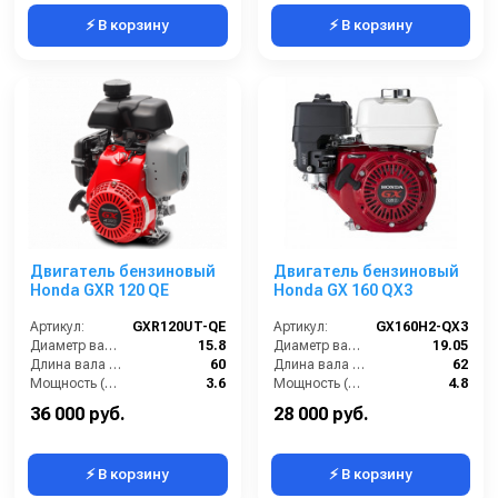
⚡ В корзину
⚡ В корзину
Двигатель бензиновый
Двигатель бензиновый
Honda GXR 120 QE
Honda GX 160 QX3
Артикул:
GXR120UT-QE
Артикул:
GX160H2-QX3
Диаметр вала (мм):
15.8
Диаметр вала (мм):
19.05
Длина вала (мм):
60
Длина вала (мм):
62
Мощность (л/с):
3.6
Мощность (л/с):
4.8
Объем двигателя (см3):
121
Объем двигателя (см3):
163
36 000 руб.
28 000 руб.
⚡ В корзину
⚡ В корзину