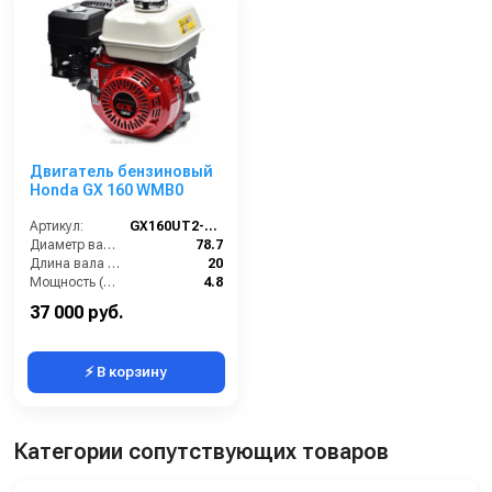
Двигатель бензиновый
Honda GX 160 WMB0
Артикул:
GX160UT2-WMB0
Диаметр вала (мм):
78.7
Длина вала (мм):
20
Мощность (л/с):
4.8
Объем двигателя (см3):
163
37 000 руб.
⚡ В корзину
Категории сопутствующих товаров