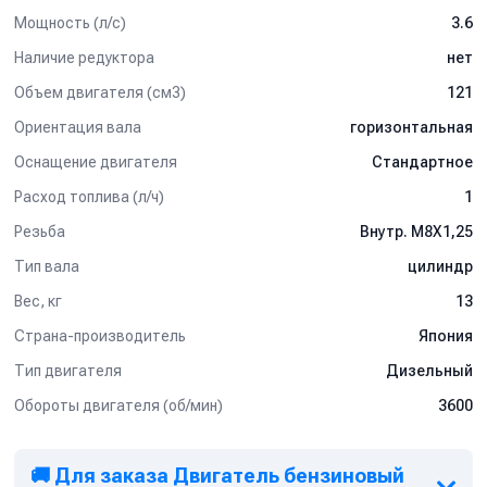
серии
двигателей Honda (Хонда)
, и электронное зажигание
Мощность (л/с)
3.6
гарантируют быстрый и легкий пуск двигателя. Все двигатели
Honda оборудованы cпециальным датчиком, размыкающим
Наличие редуктора
нет
цепь зажигания при падении уровня масла в картере.
Объем двигателя (см3)
121
Различные варианты исполнения системы управления
Ориентация вала
горизонтальная
предназначены для широкого применения: садово-огородного
инвентаря (культиваторов, снегоуборщиков), строительного
Оснащение двигателя
Стандартное
оборудования (резчиков швов, виброплит),
сельскохозяйственной техники и силовой продукции
Расход топлива (л/ч)
1
(генераторов, мотопомп, моек высокого давления).
Резьба
Внутр. M8X1,25
Тип вала
цилиндр
Данный товар доступен для сборки «под ключ».
Вес, кг
13
Страна-производитель
Япония
Тип двигателя
Дизельный
Обороты двигателя (об/мин)
3600
🚚 Для заказа Двигатель бензиновый