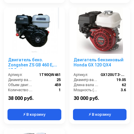
Двигатель бенз.
Двигатель бензиновый
Zongshen ZS GB 460 E,
Honda GX 120 QX4
17,5 л/с
Артикул:
1T90QW461
Артикул:
GX120UT3-QX4
Диаметр вала (мм):
25
Диаметр вала (мм):
19.05
Объем двигателя (см3):
459
Длина вала (мм):
62
Количество цилиндров в двигателе (шт):
1
Мощность (л/с):
3.6
Объём топливного бака (л):
6
Объем двигателя (см3):
121
38 000 руб.
30 000 руб.
⚡ В корзину
⚡ В корзину