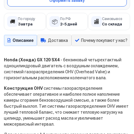
Оформить заявку
По городу
По РФ
Самовывоз
🚚
📦
🏬
Завтра
2–5 дней
Со склада
Описание
Доставка
Почему покупают у нас?
Honda (Хонда) GX 120 SX4
- бензиновый четырехтактный
одноцилиндровый двигатель с воздушным охлаждением,
системой газораспределения OHV (Overhead Valve) и
горизонтальным расположением коленчатого вала.
Конструкция OHV
системы газораспределения
обеспечивает оперативное и наиболее полное наполнение
камеры сгорания бензовоздушной смесью, а также более
быстрый выхлоп. Тип системы газораспределения OHV имеет
лучший тепловой баланс, что снижает тепловую нагрузку на
цилиндр, уменьшает расход масла и увеличивает
межсервисный интервал.