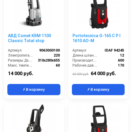
АВД Comet KRM 1100
Portotecnica G-165 C P I
Classic Total stop
1610 AO-M
Артикул:
9063000100
Артикул:
IDAF 94245
Электропитание (В):
220
Длина шланга ВД (м):
12
Размеры ДхШхВ (мм):
310x280x655
Производительность (л/ч):
600
Макс. температура воды на входе (°C):
60
Рабочее давление (бар):
170
Производительность (л/мин):
6
Мощность (кВт):
3
14 000 руб.
64 000 руб.
69 000 руб.
⚡ В корзину
⚡ В корзину