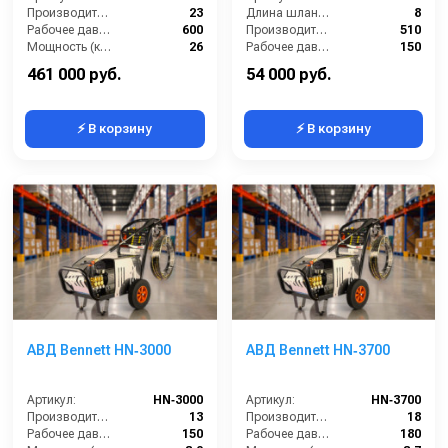
Производительность (л/мин):
23
Длина шланга ВД (м):
8
Рабочее давление (бар):
600
Производительность (л/ч):
510
Мощность (кВт):
26
Рабочее давление (бар):
150
Электропитание (В):
380
Мощность (кВт):
2.4
461 000 руб.
54 000 руб.
⚡ В корзину
⚡ В корзину
АВД Bennett HN‑3000
АВД Bennett HN‑3700
Артикул:
HN‑3000
Артикул:
HN‑3700
Производительность (л/мин):
13
Производительность (л/мин):
18
Рабочее давление (бар):
150
Рабочее давление (бар):
180