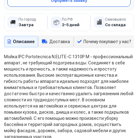
Оформить заявку
По городу
По РФ
Самовывоз
🚚
📦
🏬
Завтра
2–5 дней
Со склада
Описание
Доставка
Почему покупают у нас?
Мойка IPC Portotecnica N.ELITE-C 1310P M - профессиональный
аппарат, не требующий подогрева воды. Соединяет в себе
мощность и прочность, а также надежность и простоту
использования. Высокие эксплуатационные качества и
гибкость работы аппарата идеально подходят для наиболее
внимательных и требовательных клиентов. Позволяет
достаточно быстро и качественно удалить загрязнения любой
сложности из труднодоступных мест. В основном
используется на автомойках и сервисных центрах для
помывки кузова, дисков, днища и колес, а также подкрылков
автомобилей. С его помощью можно произвести уборку
бассейна и территорий загородных домов, осуществить
мойку фасадов, дорожек, забора, садовой мебели и других
загрязненных участков.