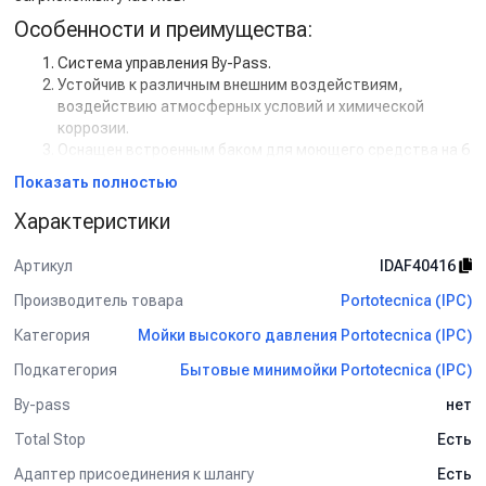
Особенности и преимущества:
Система управления By-Pass.
Устойчив к различным внешним воздействиям,
воздействию атмосферных условий и химической
коррозии.
Оснащен встроенным баком для моющего средства на 6
л, что позволяет подавать моющее средство под
Показать полностью
низким давлением.
Катушка для шланга.
Характеристики
Колеса большого диаметра и большая колесная база
позволяют легко перемещать аппарат.
Артикул
IDAF40416
Эргономичная рукоятка, держатель для копья.
Производитель товара
Portotecnica (IPC)
Категория
Мойки высокого давления Portotecnica (IPC)
Подкатегория
Бытовые минимойки Portotecnica (IPC)
By-pass
нет
Total Stop
Есть
Адаптер присоединения к шлангу
Есть