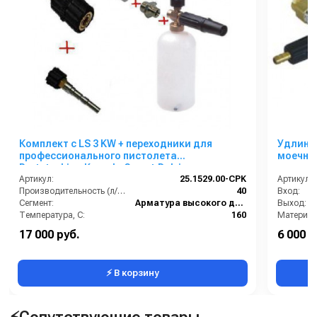
Комплект с LS 3 KW + переходники для
Удлине
профессионального пистолета
моечных
Portotechica;Kranzle;Comet;Delvir.
выход 3
Артикул:
25.1529.00-CPK
Артикул:
Производительность (л/мин):
40
Вход:
Сегмент:
Арматура высокого давления
Выход:
Температура, C:
160
Материал
Рабочее давление (бар):
280
17 000 руб.
6 000 р
В коробке
⚡ В корзину