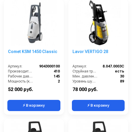
Comet KSM 1450 Classic
Lavor VERTIGO 28
Артикул:
9043000100
Артикул:
8.047.0003C
Производительность (л/ч):
410
Струйная трубка (копьё):
есть
Рабочее давление (бар):
145
Мин. давление (бар):
30
Мощность (кВт):
2
Уровень шума (дБ):
89
Электропитание (В):
220
Производительность (л/ч):
500
52 000 руб.
78 000 руб.
⚡ В корзину
⚡ В корзину