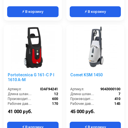
⚡ В корзину
⚡ В корзину
Portotecnica G 161-C P I
Comet KSM 1450
1610 A-M
Артикул:
IDAF94241
Артикул:
9043000100
Длина шланга ВД (м):
12
Длина шланга ВД (м):
7
Производительность (л/ч):
600
Производительность (л/ч):
410
Рабочее давление (бар):
170
Рабочее давление (бар):
145
Мощность (кВт):
3
Мощность (кВт):
2
41 000 руб.
45 000 руб.
⚡ В корзину
⚡ В корзину