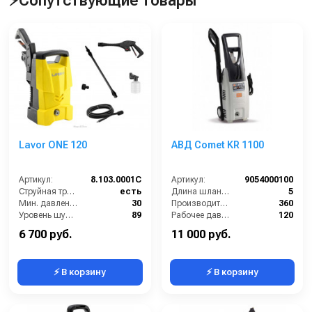
⚡Сопутствующие товары
Lavor ONE 120
АВД Comet KR 1100
Артикул:
8.103.0001C
Артикул:
9054000100
Струйная трубка (копьё):
есть
Длина шланга ВД (м):
5
Мин. давление (бар):
30
Производительность (л/ч):
360
Уровень шума (дБ):
89
Рабочее давление (бар):
120
Производительность (л/ч):
300
Мощность (кВт):
1.6
6 700 руб.
11 000 руб.
⚡ В корзину
⚡ В корзину