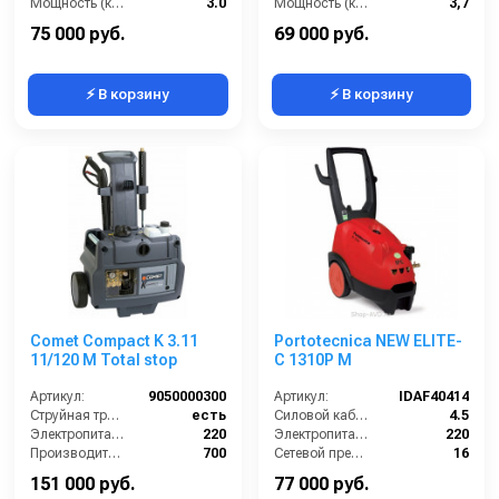
Мощность (кВт):
3.0
Мощность (кВт):
3,7
Электропитание (В):
220
Электропитание (В):
220
75 000 руб.
69 000 руб.
⚡ В корзину
⚡ В корзину
Comet Compact K 3.11
Portotecnica NEW ELITE-
11/120 M Total stop
C 1310P M
Артикул:
9050000300
Артикул:
IDAF40414
Струйная трубка (копьё):
есть
Силовой кабель (м):
4.5
Электропитание (В):
220
Электропитание (В):
220
Производительность (л/ч):
700
Сетевой предохранитель (А):
16
Рабочее давление (бар):
120
Производительность (л/ч):
600
151 000 руб.
77 000 руб.