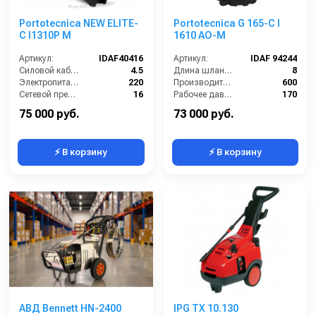
Portotecnica NEW ELITE-
Portotecnica G 165-C I
C I1310P M
1610 AO-M
Артикул:
IDAF40416
Артикул:
IDAF 94244
Силовой кабель (м):
4.5
Длина шланга ВД (м):
8
Электропитание (В):
220
Производительность (л/ч):
600
Сетевой предохранитель (А):
16
Рабочее давление (бар):
170
Производительность (л/ч):
600
Мощность (кВт):
3
75 000 руб.
73 000 руб.
⚡ В корзину
⚡ В корзину
АВД Bennett HN-2400
IPG TX 10.130