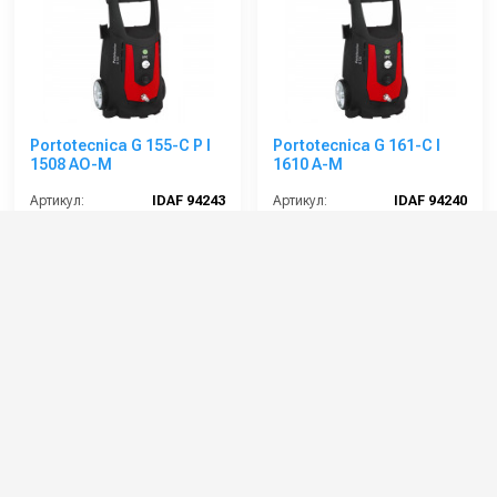
Portotecnica G 155-C P I
Portotecnica G 161-C I
1508 AO-M
1610 A-M
Артикул:
IDAF 94243
Артикул:
IDAF 94240
Длина шланга ВД (м):
12
Длина шланга ВД (м):
8
Производительность (л/ч):
500
Производительность (л/ч):
600
Рабочее давление (бар):
160
Рабочее давление (бар):
160
Мощность (кВт):
2.3
Мощность (кВт):
3
61 000 руб.
38 000 руб.
67 000 руб.
⚡ В корзину
⚡ В корзину