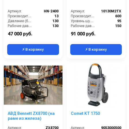
Артикул:
HN-2400
Артикул:
10130M2TX
Производительность (л/мин):
13
Производительность (л/ч):
600
Давление (бар):
130
Уровень шума (дБ):
95
Рабочее давление (бар):
130
Рабочее давление (бар):
150
Мощность (кВт):
2.4
Мощность (кВт):
3.2
47 000 руб.
91 000 руб.
⚡ В корзину
⚡ В корзину
АВД Bennett ZX8700 (на
Comet KT 1750
раме из железа)
Артикул:
ZX8700
Артикул:
9053000500