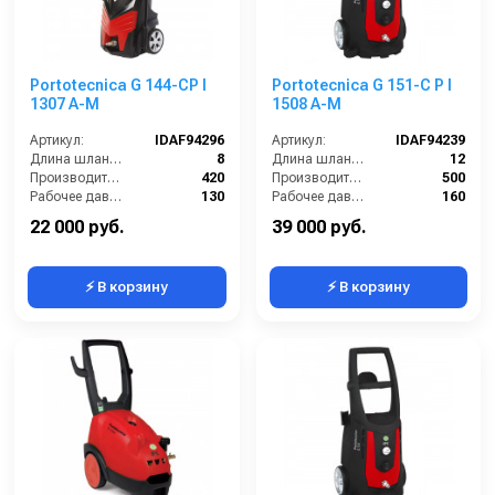
Portotecnica G 144-CP I
Portotecnica G 151-C P I
1307 A-M
1508 A-M
Артикул:
IDAF94296
Артикул:
IDAF94239
Длина шланга ВД (м):
8
Длина шланга ВД (м):
12
Производительность (л/ч):
420
Производительность (л/ч):
500
Рабочее давление (бар):
130
Рабочее давление (бар):
160
Мощность (кВт):
2
Мощность (кВт):
2.3
22 000 руб.
39 000 руб.
⚡ В корзину
⚡ В корзину