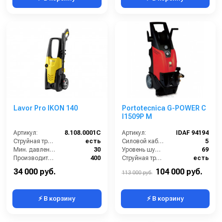
Lavor Pro IKON 140
Portotecnica G-POWER C
I1509P M
Артикул:
8.108.0001C
Артикул:
IDAF 94194
Струйная трубка (копьё):
есть
Силовой кабель (м):
5
Мин. давление (бар):
30
Уровень шума (дБ):
69
Производительность (л/ч):
400
Струйная трубка (копьё):
есть
Рабочее давление (бар):
140
Мин. давление (бар):
30
34 000 руб.
104 000 руб.
113 000 руб.
⚡ В корзину
⚡ В корзину