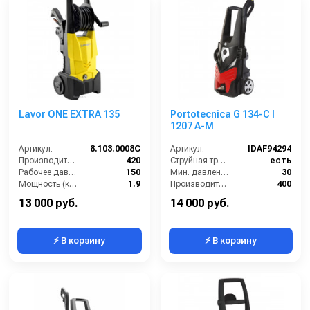
Lavor ONE EXTRA 135
Portotecnica G 134-C I
1207 A-M
Артикул:
8.103.0008C
Артикул:
IDAF94294
Производительность (л/ч):
420
Струйная трубка (копьё):
есть
Рабочее давление (бар):
150
Мин. давление (бар):
30
Мощность (кВт):
1.9
Производительность (л/ч):
400
Электропитание (В):
220
Рабочее давление (бар):
120
13 000 руб.
14 000 руб.
⚡ В корзину
⚡ В корзину