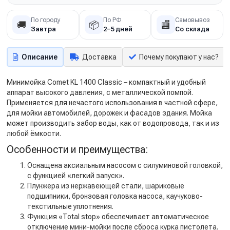
По городу
По РФ
Самовывоз
🚚
📦
🏬
Завтра
2–5 дней
Со склада
Описание
Доставка
Почему покупают у нас?
Минимойка Comet KL 1400 Classic – компактный и удобный
аппарат высокого давления, с металлической помпой.
Применяется для нечастого использования в частной сфере,
для мойки автомобилей, дорожек и фасадов здания. Мойка
может производить забор воды, как от водопровода, так и из
любой ёмкости.
Особенности и преимущества:
Оснащена аксиальным насосом с силуминовой головкой,
с функцией «легкий запуск».
Плунжера из нержавеющей стали, шариковые
подшипники, бронзовая головка насоса, каучуково-
текстильные уплотнения.
Функция «Total stop» обеспечивает автоматическое
отключение мини-мойки после сброса курка пистолета.