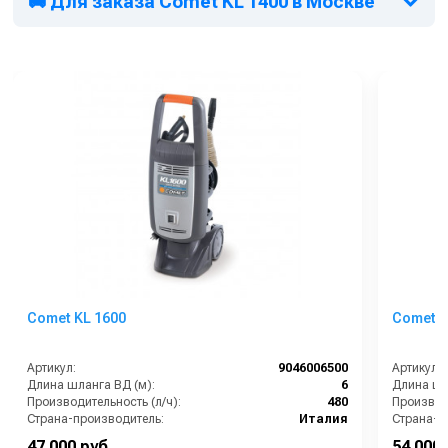
🚚 Для заказа Comet KL 1400 в Москве
Comet KL 1600
Comet K
Артикул:
9046006500
Артикул:
Длина шланга ВД (м):
6
Длина шл
Производительность (л/ч):
480
Производи
Страна-производитель:
Италия
Страна-п
Рабочее давление (бар):
150
Рабочее д
47 000 руб.
54 000 