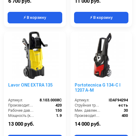
6 700 руб.
11 000 руб.
⚡ В корзину
⚡ В корзину
Lavor ONE EXTRA 135
Portotecnica G 134-C I
1207 A-M
Артикул:
8.103.0008C
Артикул:
IDAF94294
Производительность (л/ч):
420
Струйная трубка (копьё):
есть
Рабочее давление (бар):
150
Мин. давление (бар):
30
Мощность (кВт):
1.9
Производительность (л/ч):
400
Электропитание (В):
220
Рабочее давление (бар):
120
13 000 руб.
14 000 руб.