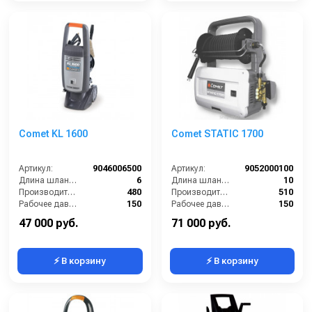
Comet KL 1600
Comet STATIC 1700
Артикул:
9046006500
Артикул:
9052000100
Длина шланга ВД (м):
6
Длина шланга ВД (м):
10
Производительность (л/ч):
480
Производительность (л/ч):
510
Рабочее давление (бар):
150
Рабочее давление (бар):
150
Мощность (кВт):
2.3
Мощность (кВт):
2.4
47 000 руб.
71 000 руб.
⚡ В корзину
⚡ В корзину