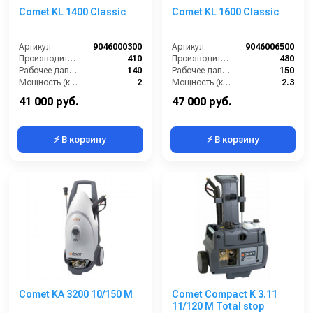
Comet KL 1400 Classic
Comet KL 1600 Classic
Артикул:
9046000300
Артикул:
9046006500
Производительность (л/ч):
410
Производительность (л/ч):
480
Рабочее давление (бар):
140
Рабочее давление (бар):
150
Мощность (кВт):
2
Мощность (кВт):
2.3
Электропитание (В):
220
Электропитание (В):
220
41 000 руб.
47 000 руб.
⚡ В корзину
⚡ В корзину
Comet KA 3200 10/150 M
Comet Compact K 3.11
11/120 M Total stop