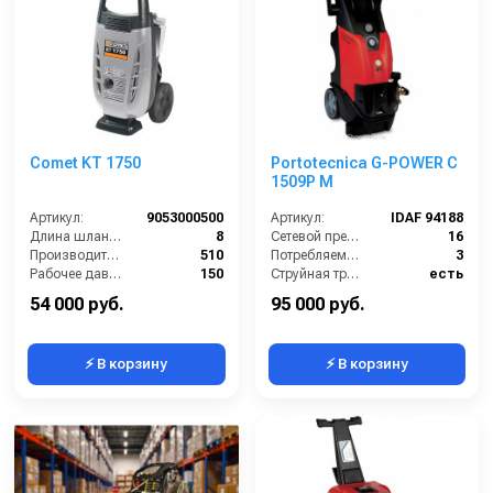
Comet KT 1750
Portotecnica G-POWER C
1509P M
Артикул:
9053000500
Артикул:
IDAF 94188
Длина шланга ВД (м):
8
Сетевой предохранитель (А):
16
Производительность (л/ч):
510
Потребляемая мощность (Вт):
3
Рабочее давление (бар):
150
Струйная трубка (копьё):
есть
Мощность (кВт):
2.4
Производительность (л/ч):
500
54 000 руб.
95 000 руб.
⚡ В корзину
⚡ В корзину