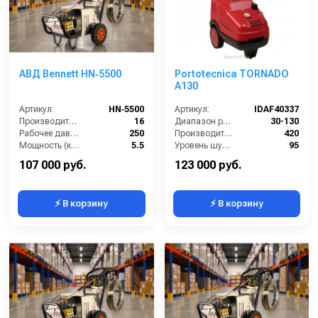
АВД Bennett HN‑5500
Portotecnica TORNADO
А130
Артикул:
HN‑5500
Артикул:
IDAF40337
Производительность (л/мин):
16
Диапазон регулировки давления (бар):
30-130
Рабочее давление (бар):
250
Производительность (л/ч):
420
Мощность (кВт):
5.5
Уровень шума (дБ):
95
Электропитание (В):
380
Размеры ДхШхВ (мм):
740х430х810
107 000 руб.
123 000 руб.
⚡ В корзину
⚡ В корзину