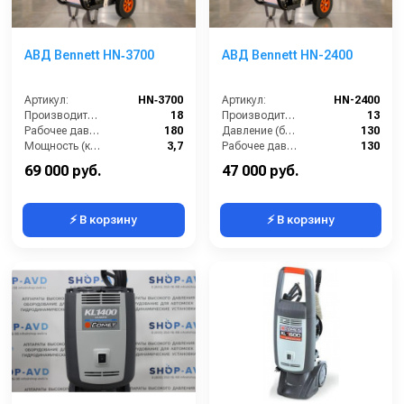
АВД Bennett HN‑3700
АВД Bennett HN-2400
Артикул:
HN‑3700
Артикул:
HN-2400
Производительность (л/мин):
18
Производительность (л/мин):
13
Рабочее давление (бар):
180
Давление (бар):
130
Мощность (кВт):
3,7
Рабочее давление (бар):
130
Электропитание (В):
220
Мощность (кВт):
2.4
69 000 руб.
47 000 руб.
⚡ В корзину
⚡ В корзину