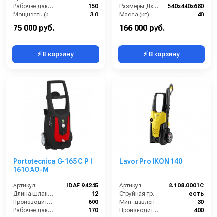
Рабочее давление (бар):
150
Размеры ДхШхВ (мм):
540x440x680
Мощность (кВт):
3.0
Масса (кг):
40
Электропитание (В):
220
Электропитание (В):
220
75 000 руб.
166 000 руб.
⚡ В корзину
⚡ В корзину
Portotecnica G-165 C P I
Lavor Pro IKON 140
1610 AO-M
Артикул:
IDAF 94245
Артикул:
8.108.0001C
Длина шланга ВД (м):
12
Струйная трубка (копьё):
есть
Производительность (л/ч):
600
Мин. давление (бар):
30
Рабочее давление (бар):
170
Производительность (л/ч):
400