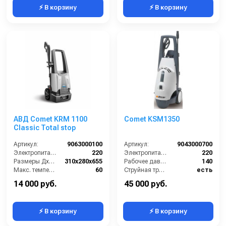
⚡ В корзину
⚡ В корзину
АВД Comet KRM 1100
Comet KSM1350
Classic Total stop
Артикул:
9063000100
Артикул:
9043000700
Электропитание (В):
220
Электропитание (В):
220
Размеры ДхШхВ (мм):
310x280x655
Рабочее давление (бар):
140
Макс. температура воды на входе (°C):
60
Струйная трубка (копьё):
есть
Производительность (л/мин):
6
Длина шланга ВД (м):
7
14 000 руб.
45 000 руб.
⚡ В корзину
⚡ В корзину