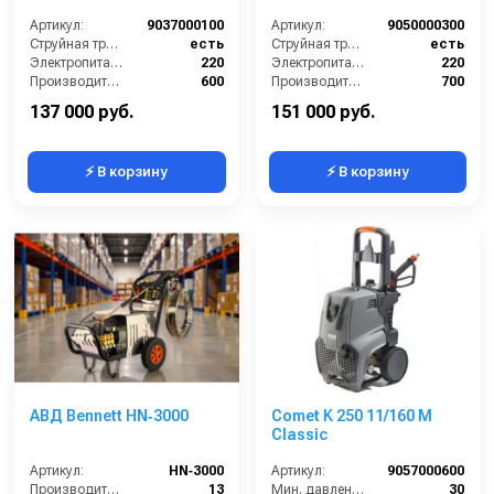
Артикул:
9037000100
Артикул:
9050000300
Струйная трубка (копьё):
есть
Струйная трубка (копьё):
есть
Электропитание (В):
220
Электропитание (В):
220
Производительность (л/ч):
600
Производительность (л/ч):
700
Рабочее давление (бар):
150
Рабочее давление (бар):
120
137 000 руб.
151 000 руб.
⚡ В корзину
⚡ В корзину
АВД Bennett HN‑3000
Comet K 250 11/160 M
Classic
Артикул:
HN‑3000
Артикул:
9057000600
Производительность (л/мин):
13
Мин. давление (бар):
30