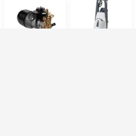
Comet MTP KSR 1700 TS
Comet KSM1350
Артикул:
7301030700
Артикул:
9043000700
Производительность (л/ч):
540
Электропитание (В):
220
Рабочее давление (бар):
130
Рабочее давление (бар):
140
Мощность (кВт):
2.4
Струйная трубка (копьё):
есть
Электропитание (В):
220
Длина шланга ВД (м):
7
78 000 руб.
45 000 руб.
⚡ В корзину
⚡ В корзину