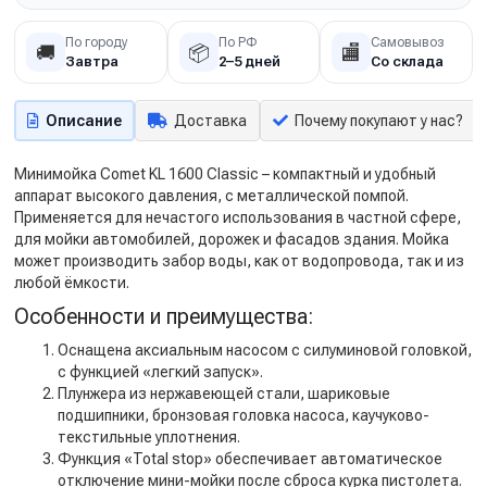
По городу
По РФ
Самовывоз
🚚
📦
🏬
Завтра
2–5 дней
Со склада
Описание
Доставка
Почему покупают у нас?
Минимойка Comet KL 1600 Classic – компактный и удобный
аппарат высокого давления, с металлической помпой.
Применяется для нечастого использования в частной сфере,
для мойки автомобилей, дорожек и фасадов здания. Мойка
может производить забор воды, как от водопровода, так и из
любой ёмкости.
Особенности и преимущества:
Оснащена аксиальным насосом с силуминовой головкой,
с функцией «легкий запуск».
Плунжера из нержавеющей стали, шариковые
подшипники, бронзовая головка насоса, каучуково-
текстильные уплотнения.
Функция «Total stop» обеспечивает автоматическое
отключение мини-мойки после сброса курка пистолета.