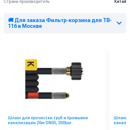
Страна-производитель
Китай
🚚 Для заказа Фильтр-корзина для TB-
116 в Москве
Шланг для прочистки труб и промывки
Шланг д
канализации 20m DN05, 200bar
канализ