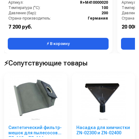
Артикул:
R+M410000020
Артикул:
Температура (°C):
100
Температу
Давление (бар):
200
Давление 
Страна-производитель:
Германия
Страна-п
7 200 руб.
20 000 
⚡ В корзину
⚡Сопутствующие товары
Синтетический фильтр-
Насадка для химчистки
мешок для пылесосов
ZN-02300 и ZN-02400
TB-113 и TB-114