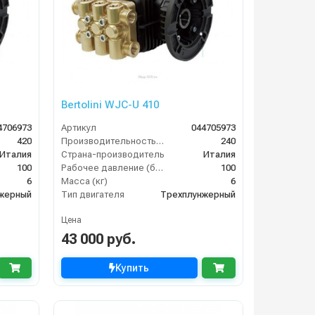
Bertolini WJC-U 410
4706973
Артикул
044705973
420
Производительность (л/ч)
240
Италия
Страна-производитель
Италия
100
Рабочее давление (бар)
100
6
Масса (кг)
6
жерный
Тип двигателя
Трехплунжерный
Цена
43 000 руб.
Купить