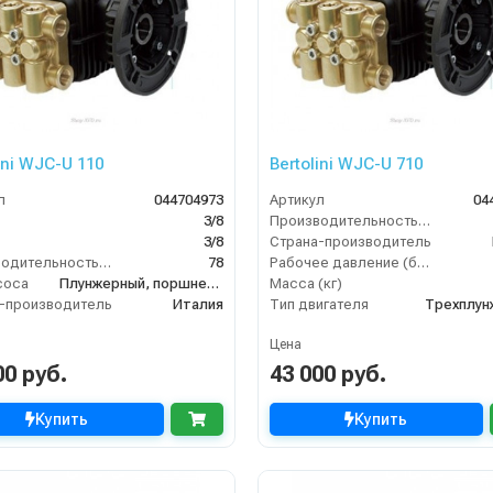
ini WJC-U 110
Bertolini WJC-U 710
л
044704973
Артикул
04
3/8
Производительность (л/ч)
3/8
Страна-производитель
Производительность (л/ч)
78
Рабочее давление (бар)
соса
Плунжерный, поршневой
Масса (кг)
-производитель
Италия
Тип двигателя
Трехплун
Цена
00 руб.
43 000 руб.
Купить
Купить