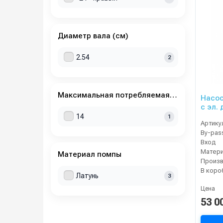
Диаметр вала (см)
2.54
2
Максимальная потребляемая мощность, кВт
Насос
с эл. 
14
1
Артику
By-pas
Вход
Матер
Материал помпы
В коро
Латунь
3
Цена
53 0