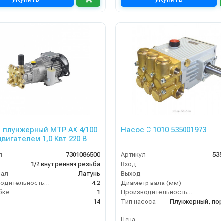
 плунжерный MTP AX 4/100
Насос C 1010 535001973
двигателем 1,0 Квт 220 В
л
7301086500
Артикул
53
1/2 внутренняя резьба
Вход
иал
Латунь
Выход
Производительность (л/мин)
4.2
Диаметр вала (мм)
бке
1
Производительность (л/мин)
14
Тип насоса
Цена