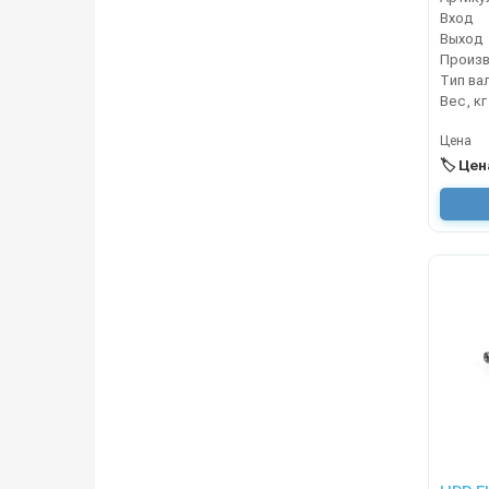
Вход
Выход
Тип ва
Вес, кг
Цена
🏷️ Це