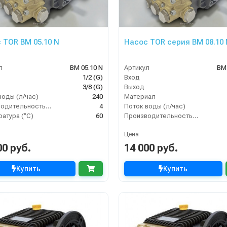
 TOR BM 05.10 N
Насос TOR серия BM 08.10 
л
BM 05.10 N
Артикул
BM 
1/2 (G)
Вход
3/8 (G)
Выход
воды (л/час)
240
Материал
Производительность (л/мин)
4
Поток воды (л/час)
атура (°C)
60
Производительность (л/мин)
Цена
00 руб.
14 000 руб.
Купить
Купить