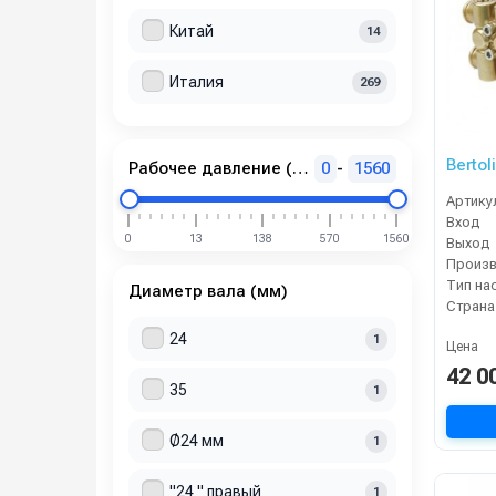
Китай
14
Италия
269
Bertol
Рабочее давление (бар)
0
-
1560
Артику
Вход
0
13
138
570
1560
Выход
Тип на
Диаметр вала (мм)
Страна
24
1
Цена
42 0
35
1
Ø24 мм
1
"24 " правый
1