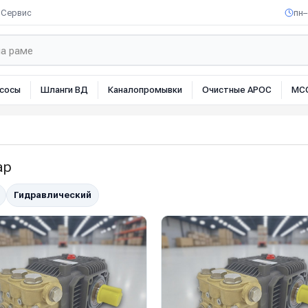
Сервис
пн–
сосы
Шланги ВД
Каналопромывки
Очистные АРОС
МС
ар
Гидравлический