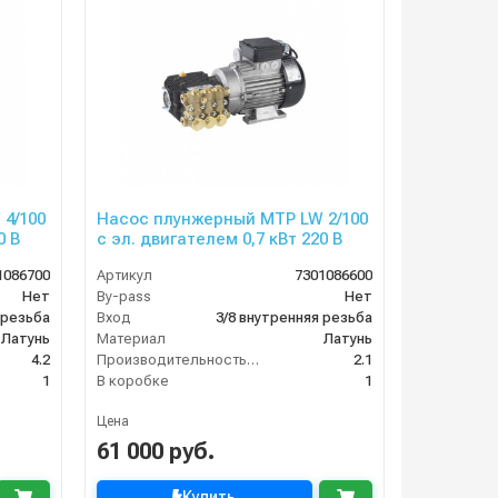
4/100
Насос плунжерный MTP LW 2/100
0 В
с эл. двигателем 0,7 кВт 220 В
1086700
Артикул
7301086600
Нет
By-pass
Нет
 резьба
Вход
3/8 внутренняя резьба
Латунь
Материал
Латунь
4.2
Производительность (л/мин)
2.1
1
В коробке
1
Цена
61 000 руб.
Купить