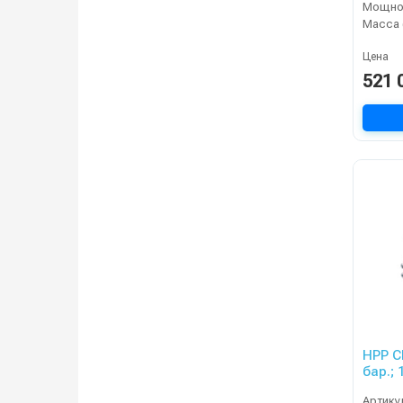
Мощнос
Масса 
Цена
521 
HPP CLW 80
бар.; 
Артику