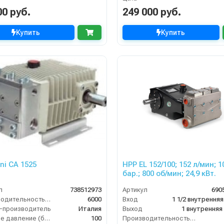
00 руб.
249 000 руб.
Купить
Купить
ini CA 1525
HPP EL 152/100; 152 л/мин; 1
бар.; 800 об/мин; 24,9 кВт.
л
738512973
Артикул
690
Производительность (л/ч)
6000
Вход
-производитель
Италия
Выход
1 внутренняя
Рабочее давление (бар)
100
Производительность (л/мин)