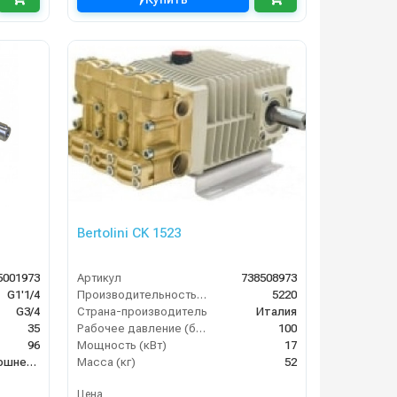
Bertolini CK 1523
5001973
Артикул
738508973
G1'1/4
Производительность (л/ч)
5220
G3/4
Страна-производитель
Италия
35
Рабочее давление (бар)
100
96
Мощность (кВт)
17
Плунжерный, поршневой
Масса (кг)
52
Цена