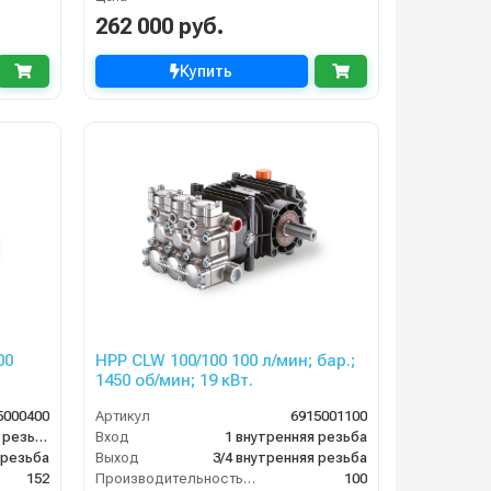
262 000 руб.
Купить
00
HPP CLW 100/100 100 л/мин; бар.;
1450 об/мин; 19 кВт.
5000400
Артикул
6915001100
1 1/2 внутренняя резьба
Вход
1 внутренняя резьба
 резьба
Выход
3/4 внутренняя резьба
152
Производительность (л/мин)
100