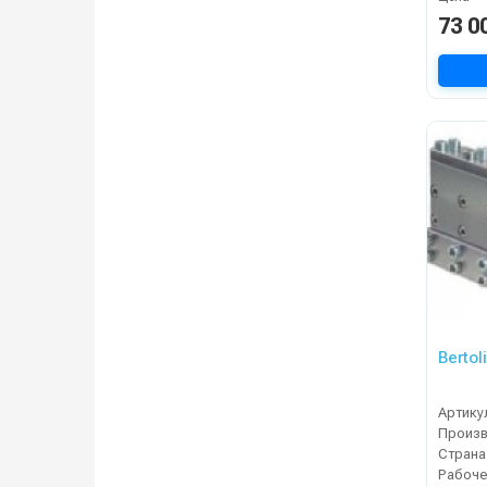
73 0
Bertol
Артику
Страна