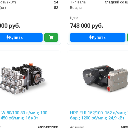
ть (кВт)
24
Тип вала
гладкий со 
(кг)
52
Вес, кг
Цена
000 руб.
743 000 руб.
Купить
Купить
/100 80 л/мин; 100
HPP ELR 152/100. 152 л/мин; 
1450 об/мин; 16 кВт
бар.; 1200 об/мин; 24,9 кВт.
л
6915001200
Артикул
690