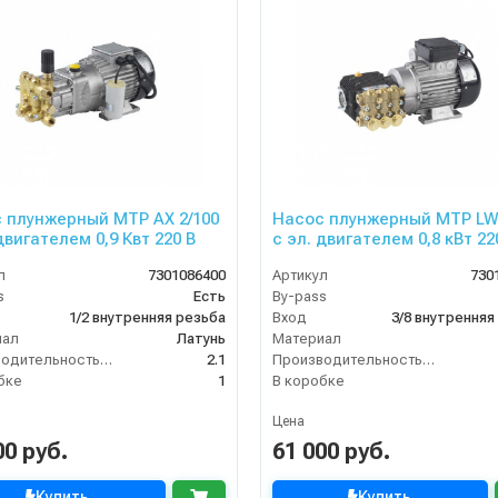
 плунжерный MTP AX 2/100
Насос плунжерный MTP LW 
двигателем 0,9 Квт 220 В
с эл. двигателем 0,8 кВт 22
л
7301086400
Артикул
730
s
Есть
By-pass
1/2 внутренняя резьба
Вход
3/8 внутренняя
иал
Латунь
Материал
Производительность (л/мин)
2.1
Производительность (л/мин)
бке
1
В коробке
Цена
00 руб.
61 000 руб.
Купить
Купить