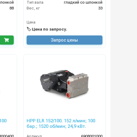
шпонкой
Тип вала
гладкий со шпонкой
88
Вес, кг
33
Цена
🏷️ Цена по запросу.
Запрос цены
100
HPP ELR 152/100. 152 л/мин; 100
бар.; 1520 об/мин; 24,9 кВт.
8000400
Артикул
6908001000