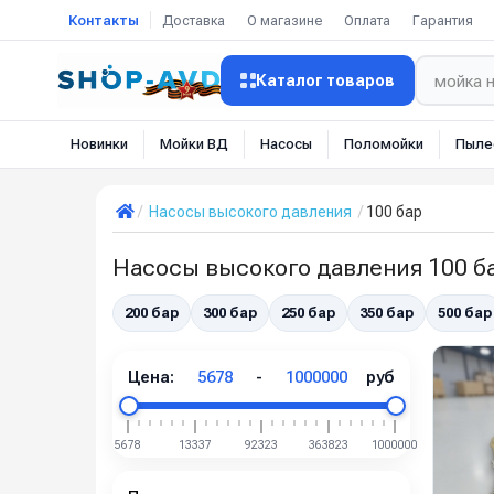
Контакты
Доставка
О магазине
Оплата
Гарантия
Каталог товаров
Новинки
Мойки ВД
Насосы
Поломойки
Пыле
Насосы высокого давления
100 бар
Насосы высокого давления 100 б
200 бар
300 бар
250 бар
350 бар
500 бар
Цена:
5678
-
1000000
руб
5678
13337
92323
363823
1000000