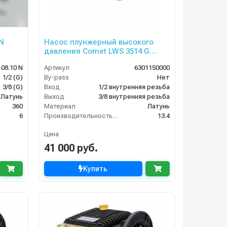
N
Насос плунжерный высокого
давления Comet LWS 3514 G
(13,4/100) 1750 об/мин ø 20 мм п.в.
08.10 N
Артикул
6301150000
HONDA
1/2 (G)
By-pass
Нет
3/8 (G)
Вход
1/2 внутренняя резьба
Латунь
Выход
3/8 внутренняя резьба
360
Материал
Латунь
6
Производительность (л/мин)
13.4
Цена
41 000 руб.
Купить