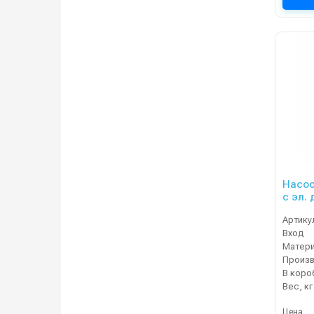
Насос
с эл. 
Артику
Вход
Матер
В коро
Вес, кг
Цена